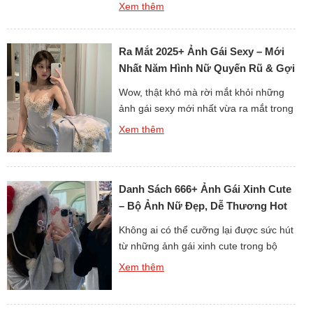
thế chưa? Từng bức ảnh đều mang nét
Xem thêm
đáng yêu, trong sáng, khiến người xem
phải mỉm cười ngay từ cái nhìn đầu
tiên. Những cô gái chibi nhỏ nhắn với
Ra Mắt 2025+ Ảnh Gái Sexy – Mới
biểu cảm sinh động tạo nên sức […]
Nhất Năm Hình Nữ Quyến Rũ & Gợi
Cảm
Wow, thật khó mà rời mắt khỏi những
ảnh gái sexy mới nhất vừa ra mắt trong
bộ sưu tập cực kỳ nóng bỏng này!
Xem thêm
Từng khung hình đều toát lên sự quyến
rũ, gợi cảm nhưng vẫn giữ nét tinh tế
và sang trọng. Vẻ đẹp cuốn hút cùng
Danh Sách 666+ Ảnh Gái Xinh Cute
thần thái tự tin khiến […]
– Bộ Ảnh Nữ Đẹp, Dễ Thương Hot
Nhất
Không ai có thể cưỡng lại được sức hút
từ những ảnh gái xinh cute trong bộ
sưu tập này. Từng bức ảnh đều toát lên
Xem thêm
vẻ đẹp tự nhiên, dễ thương khiến trái
tim người xem tan chảy. Dù là nụ cười
rạng rỡ, ánh mắt trong veo hay biểu