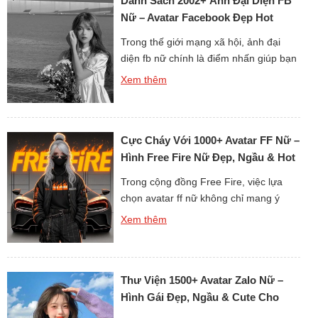
Danh Sách 2002+ Ảnh Đại Diện FB
đáo, mỗi bức ảnh lại mang đến cảm
[…]
Nữ – Avatar Facebook Đẹp Hot
Trend
Trong thế giới mạng xã hội, ảnh đại
diện fb nữ chính là điểm nhấn giúp bạn
tạo ấn tượng đầu tiên với bạn bè. Một
Xem thêm
tấm ảnh đẹp, phù hợp cá tính sẽ khiến
trang cá nhân trở nên nổi bật hơn. Dù
là phong cách dễ thương, ngầu cá tính
Cực Cháy Với 1000+ Avatar FF Nữ –
hay đơn giản […]
Hình Free Fire Nữ Đẹp, Ngầu & Hot
Trong cộng đồng Free Fire, việc lựa
chọn avatar ff nữ không chỉ mang ý
nghĩa làm đẹp mà còn giúp thể hiện cá
Xem thêm
tính của người chơi. Một avatar ấn
tượng sẽ khiến bạn nổi bật hơn trong
danh sách bạn bè và đồng đội. Với sự
Thư Viện 1500+ Avatar Zalo Nữ –
sáng tạo đa dạng, hình ảnh đại […]
Hình Gái Đẹp, Ngầu & Cute Cho
Zalo