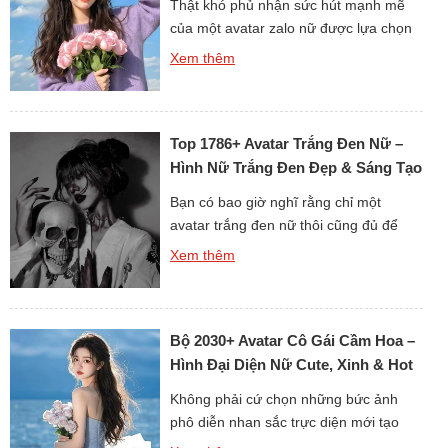
Thật khó phủ nhận sức hút mạnh mẽ
của một avatar zalo nữ được lựa chọn
kỹ lưỡng. Ảnh đại diện trên Zalo không
Xem thêm
chỉ để hiển thị mà còn phản ánh phong
cách và cảm xúc của chủ nhân. Dù là
nhẹ nhàng, đáng yêu hay ngầu cá tính,
Top 1786+ Avatar Trắng Đen Nữ –
tất cả đều tạo nên […]
Hình Nữ Trắng Đen Đẹp & Sáng Tạo
Bạn có bao giờ nghĩ rằng chỉ một
avatar trắng đen nữ thôi cũng đủ để
làm nổi bật phong cách riêng? Màu sắc
Xem thêm
đơn giản nhưng đầy chiều sâu này luôn
có sức hút đặc biệt. Nó gợi lên sự
huyền bí, tinh tế và đôi khi còn mang
Bộ 2030+ Avatar Cô Gái Cầm Hoa –
hơi thở nghệ thuật. Không […]
Hình Đại Diện Nữ Cute, Xinh & Hot
Không phải cứ chọn những bức ảnh
phô diễn nhan sắc trực diện mới tạo
được ấn tượng. Chỉ một avatar cô gái