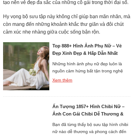
tạo nên vẻ đẹp đa sắc của những cô gái trong thời đại số.
Hy vọng bộ sưu tập này không chỉ giúp bạn mãn nhãn, mà
còn mang đến những khoảnh khắc thư giãn và đôi chút
cảm xúc nhẹ nhàng giữa cuộc sống bận rộn.
Top 888+ Hình Ảnh Phụ Nữ – Vẻ
Đẹp Xinh Đẹp & Hấp Dẫn Nhất
Những hình ảnh phụ nữ đẹp luôn là
nguồn cảm hứng bất tận trong nghệ
thuật và đời sống. Vẻ đẹp của họ không
Xem thêm
chỉ đến từ ngoại hình mà còn toát lên từ
thần thái, phong cách và tâm hồn. Mỗi
bức ảnh đều mang một câu chuyện
Ấn Tượng 1857+ Hình Chibi Nữ –
riêng đầy cuốn hút. Đây là […]
Ảnh Con Gái Chibi Dễ Thương &
Phong Cách
Bạn đã từng thấy bộ sưu tập hình chibi
nữ nào dễ thương và phong cách đến