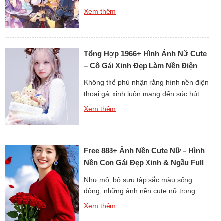
đến vậy không? Những bức ảnh sắc
Xem thêm
nét với độ phân giải cao luôn mang đến
trải nghiệm hình ảnh tuyệt vời. Không
chỉ dừng lại ở vẻ đẹp ngoại hình, mỗi
Tổng Hợp 1966+ Hình Ảnh Nữ Cute
hình nền còn thể hiện […]
– Cô Gái Xinh Đẹp Làm Nền Điện
Thoại
Không thể phủ nhận rằng hình nền điện
thoại gái xinh luôn mang đến sức hút
đặc biệt cho người dùng. Mỗi hình ảnh
Xem thêm
đều toát lên nét đẹp riêng, vừa dịu
dàng vừa cá tính. Khi cài đặt làm nền,
chiếc điện thoại của bạn sẽ trở nên sinh
Free 888+ Ảnh Nền Cute Nữ – Hình
động hơn hẳn. Đây cũng […]
Nền Con Gái Đẹp Xinh & Ngầu Full
HD 4K
Như một bộ sưu tập sắc màu sống
động, những ảnh nền cute nữ trong
tuyển tập này mang đến sự kết hợp
Xem thêm
hoàn hảo giữa vẻ đẹp dễ thương, xinh