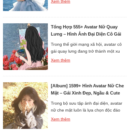
Xem thêm
cầm hoa cũng đủ làm toát lên sự dịu
dàng và nét cuốn hút riêng biệt. Mỗi
cánh hoa trên tay kết hợp với ánh mắt,
Tổng Hợp 555+ Avatar Nữ Quay
nụ cười hay dáng vẻ đều […]
Lưng – Hình Ảnh Đại Diện Cô Gái
Quay Lưng
Trong thế giới mạng xã hội, avatar cô
gái quay lưng đang trở thành một xu
hướng được nhiều bạn trẻ yêu thích.
Xem thêm
Kiểu ảnh này mang lại cảm giác vừa
gần gũi vừa bí ẩn, giúp người xem tò
mò hơn về chủ nhân. Không cần phô
[Album] 1599+ Hình Avatar Nữ Che
bày toàn bộ gương mặt, nhưng vẫn […]
Mặt – Gái Xinh Đẹp, Ngầu & Cute
Làm Ảnh Đại Diện
Trong bộ sưu tập ảnh đại diện, avatar
nữ che mặt luôn là lựa chọn độc đáo
của nhiều bạn gái. Những bức hình này
Xem thêm
không chỉ thể hiện sự cá tính mà còn
tạo cảm giác bí ẩn cuốn hút. Khi sử