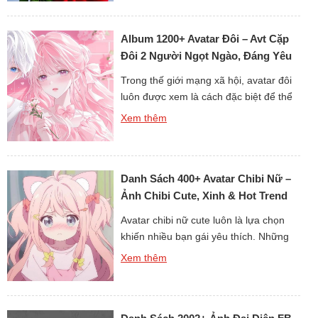
xắn và phong cách ngầu. Mỗi bức hình
đều được chọn lọc kỹ lưỡng để vừa đẹp
Album 1200+ Avatar Đôi – Avt Cặp
mắt vừa giữ chất lượng cao. Dù […]
Đôi 2 Người Ngọt Ngào, Đáng Yêu
Trong thế giới mạng xã hội, avatar đôi
luôn được xem là cách đặc biệt để thể
hiện tình cảm giữa hai người. Những
Xem thêm
hình ảnh này không chỉ tạo sự gắn kết
mà còn giúp các cặp đôi trở nên nổi bật
hơn. Với sự đa dạng từ phong cách dễ
Danh Sách 400+ Avatar Chibi Nữ –
thương, lãng mạn […]
Ảnh Chibi Cute, Xinh & Hot Trend
Avatar chibi nữ cute luôn là lựa chọn
khiến nhiều bạn gái yêu thích. Những
hình ảnh dễ thương này không chỉ
Xem thêm
mang lại sự mới mẻ cho trang cá nhân
mà còn giúp thể hiện nét đáng yêu
riêng biệt. Với phong cách vẽ chibi độc