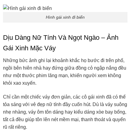
Hình gái xinh đi biển
Dịu Dàng Nữ Tính Và Ngọt Ngào – Ảnh
Gái Xinh Mặc Váy
Những bức ảnh ghi lại khoảnh khắc họ bước đi trên phố,
ngồi bên hiên nhà hay đứng giữa đồng cỏ ngập nắng đều
như một thước phim lãng mạn, khiến người xem không
khỏi xao xuyến.
Chỉ cần một chiếc váy đơn giản, các cô gái xinh đã có thể
tỏa sáng với vẻ đẹp nữ tính đầy cuốn hút. Dù là váy suông
nhẹ nhàng, váy ôm tôn dáng hay kiểu dáng xòe bay bổng,
tất cả đều giúp tôn lên nét mềm mại, thanh thoát và quyến
rũ rất riêng.