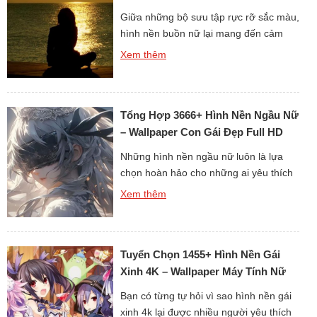
Tượng
Giữa những bộ sưu tập rực rỡ sắc màu,
hình nền buồn nữ lại mang đến cảm
xúc hoàn toàn khác biệt. Nếu hình nền
Xem thêm
tươi sáng tạo nên sự hứng khởi, thì
hình nền buồn lại khơi gợi chiều sâu
tâm trạng. Những ánh mắt trầm lặng,
Tổng Hợp 3666+ Hình Nền Ngầu Nữ
nụ cười gượng gạo hay giọt nước […]
– Wallpaper Con Gái Đẹp Full HD
Chất
Những hình nền ngầu nữ luôn là lựa
chọn hoàn hảo cho những ai yêu thích
sự cá tính và khác biệt. Mỗi bức ảnh
Xem thêm
đều toát lên thần thái mạnh mẽ, chất
riêng khiến người xem bị cuốn hút ngay
từ cái nhìn đầu tiên. Đây không chỉ là
Tuyển Chọn 1455+ Hình Nền Gái
hình nền, mà còn là […]
Xinh 4K – Wallpaper Máy Tính Nữ
Đẹp Ấn Tượng
Bạn có từng tự hỏi vì sao hình nền gái
xinh 4k lại được nhiều người yêu thích