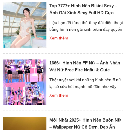
Top 7777+ Hình Nền Bikini Sexy –
cảm ngây ngô, tất […]
Ảnh Gái Xinh Sexy Full HD Cực
Quyến Rũ
Liệu bạn đã từng thử thay đổi điện thoại
bằng hình nền gái xinh bikini đầy quyến
rũ chưa? Những hình ảnh này không
Xem thêm
chỉ mang vẻ đẹp gợi cảm mà còn toát
lên sự tự tin và phong cách. Mỗi tấm
hình là một khoảnh khắc cuốn hút khó
1666+ Hình Nền FF Nữ – Ảnh Nhân
quên. Chắc chắn màn hình […]
Vật Nữ Free Fire Ngầu & Cute
Thật tuyệt vời khi những hình nền ff nữ
lại có sức hút mạnh mẽ đến như vậy!
Mỗi nhân vật trong Free Fire đều mang
Xem thêm
nét đẹp riêng, từ dễ thương đến cá
tính. Khi cài đặt làm hình nền, chiếc
máy tính hay điện thoại của bạn sẽ trở
Mới Nhất 2025+ Hình Nền Buồn Nữ
nên độc đáo ngay […]
– Wallpaper Nữ Cô Đơn, Đẹp Ấn