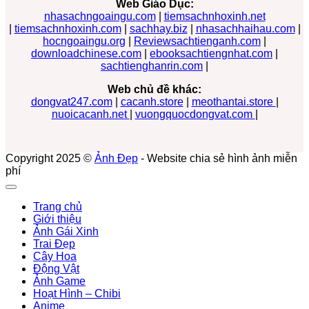
Web Giáo Dục:
nhasachngoaingu.com
|
tiemsachnhoxinh.net
|
tiemsachnhoxinh.com
|
sachhay.biz
|
nhasachhaihau.com
|
hocngoaingu.org
|
Reviewsachtienganh.com
|
downloadchinese.com
|
ebooksachtiengnhat.com
|
sachtienghanrin.com
|
Web chủ đề khác:
dongvat247.com
|
cacanh.store
|
meothantai.store
|
nuoicacanh.net
|
vuongquocdongvat.com
|
Copyright 2025 ©
Ảnh Đẹp
- Website chia sẻ hình ảnh miễn
phí
Trang chủ
Giới thiệu
Ảnh Gái Xinh
Trai Đẹp
Cây Hoa
Động Vật
Ảnh Game
Hoạt Hình – Chibi
Anime