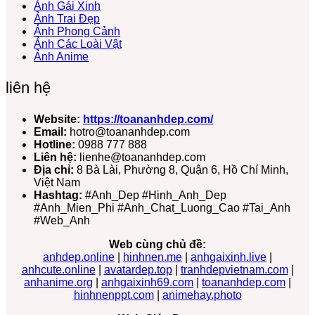
Ảnh Gái Xinh
Ảnh Trai Đẹp
Ảnh Phong Cảnh
Ảnh Các Loài Vật
Ảnh Anime
liên hệ
Website:
https://toananhdep.com/
Email:
hotro@toananhdep.com
Hotline:
0988 777 888
Liên hệ:
lienhe@toananhdep.com
Địa chỉ:
8 Bà Lài, Phường 8, Quận 6, Hồ Chí Minh,
Việt Nam
Hashtag:
#Anh_Dep #Hinh_Anh_Dep
#Anh_Mien_Phi #Anh_Chat_Luong_Cao #Tai_Anh
#Web_Anh
Web cùng chủ đề:
anhdep.online
|
hinhnen.me
|
anhgaixinh.live
|
anhcute.online
|
avatardep.top
|
tranhdepvietnam.com
|
anhanime.org
|
anhgaixinh69.com
|
toananhdep.com
|
hinhnenppt.com
|
animehay.photo