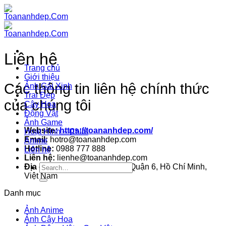
Bỏ
qua
nội
dung
Liên hệ
Trang chủ
Giới thiệu
Các thông tin liên hệ chính thức
Ảnh Gái Xinh
Trai Đẹp
của chúng tôi
Cây Hoa
Động Vật
Ảnh Game
Website:
https://toananhdep.com/
Hoạt Hình – Chibi
Email:
hotro@toananhdep.com
Anime
Hotline:
0988 777 888
Liên hệ
Liên hệ:
lienhe@toananhdep.com
Địa chỉ:
8 Bà Lài, Phường 8, Quận 6, Hồ Chí Minh,
Việt Nam
Danh mục
Ảnh Anime
Ảnh Cây Hoa