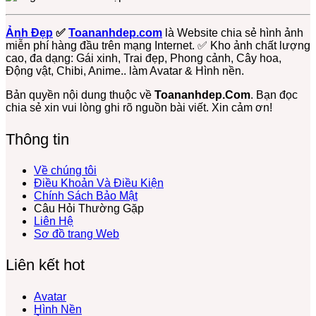
Thương
Bông
Chọn
Thể
Avt
Cute
Đẹp,
Lọc
Loại
Gấu
–
Dễ
+1150
Free
Trúc,
Ảnh Đẹp
✅
Toananhdep.com
là Website chia sẻ hình ảnh
Miễn
Thương
Ảnh
Gấu
miễn phí hàng đầu trên mạng Internet. ✅ Kho ảnh chất lượng
Phí
Cực
Meme
Dâu,
cao, đa dạng: Gái xinh, Trai đẹp, Phong cảnh, Cây hoa,
Tải
Hot:
Gấu
Gấu
Động vật, Chibi, Anime.. làm Avatar & Hình nền.
Về
Teddy,
Trúc,
Bông
Ngay
Bơ,
Ảnh
Free
Bản quyền nội dung thuộc về
Toananhdep.Com
. Bạn đọc
Bạch
Gấu
chia sẻ xin vui lòng ghi rõ nguồn bài viết. Xin cảm ơn!
Tuộc,
Hài
…
Hước
Thông tin
Lầy
Lội
Miễn
Về chúng tôi
Phí
Điều Khoản Và Điều Kiện
Chính Sách Bảo Mật
Câu Hỏi Thường Gặp
Liên Hệ
Sơ đồ trang Web
Liên kết hot
Avatar
Hình Nền