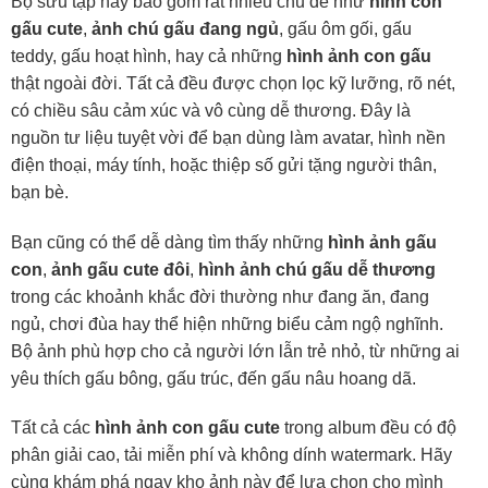
Bộ sưu tập này bao gồm rất nhiều chủ đề như
hình con
gấu cute
,
ảnh chú gấu đang ngủ
, gấu ôm gối, gấu
teddy, gấu hoạt hình, hay cả những
hình ảnh con gấu
thật ngoài đời. Tất cả đều được chọn lọc kỹ lưỡng, rõ nét,
có chiều sâu cảm xúc và vô cùng dễ thương. Đây là
nguồn tư liệu tuyệt vời để bạn dùng làm avatar, hình nền
điện thoại, máy tính, hoặc thiệp số gửi tặng người thân,
bạn bè.
Bạn cũng có thể dễ dàng tìm thấy những
hình ảnh gấu
con
,
ảnh gấu cute đôi
,
hình ảnh chú gấu dễ thương
trong các khoảnh khắc đời thường như đang ăn, đang
ngủ, chơi đùa hay thể hiện những biểu cảm ngộ nghĩnh.
Bộ ảnh phù hợp cho cả người lớn lẫn trẻ nhỏ, từ những ai
yêu thích gấu bông, gấu trúc, đến gấu nâu hoang dã.
Tất cả các
hình ảnh con gấu cute
trong album đều có độ
phân giải cao, tải miễn phí và không dính watermark. Hãy
cùng khám phá ngay kho ảnh này để lựa chọn cho mình