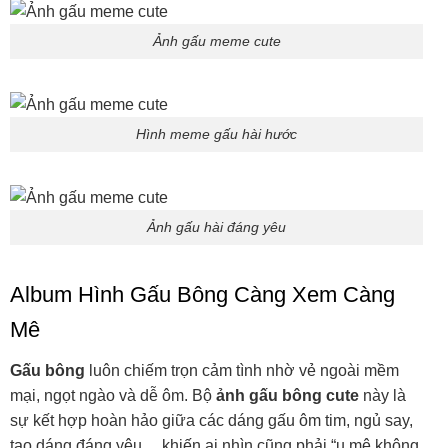
Ảnh gấu meme cute
Hình meme gấu hài hước
Ảnh gấu hài đáng yêu
Album Hình Gấu Bông Càng Xem Càng
Mê
Gấu bông
luôn chiếm trọn cảm tình nhờ vẻ ngoài mềm
mại, ngọt ngào và dễ ôm. Bộ
ảnh gấu bông cute
này là
sự kết hợp hoàn hảo giữa các dáng gấu ôm tim, ngủ say,
tạo dáng đáng yêu… khiến ai nhìn cũng phải “u mê không