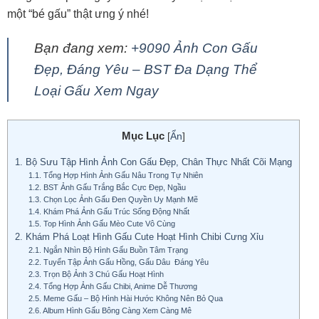
một “bé gấu” thật ưng ý nhé!
Bạn đang xem:
+9090 Ảnh Con Gấu
Đẹp, Đáng Yêu – BST Đa Dạng Thể
Loại Gấu Xem Ngay
Mục Lục
[
Ẩn
]
1.
Bộ Sưu Tập Hình Ảnh Con Gấu Đẹp, Chân Thực Nhất Cõi Mạng
1.1.
Tổng Hợp Hình Ảnh Gấu Nâu Trong Tự Nhiên
1.2.
BST Ảnh Gấu Trắng Bắc Cực Đẹp, Ngầu
1.3.
Chọn Lọc Ảnh Gấu Đen Quyền Uy Mạnh Mẽ
1.4.
Khám Phá Ảnh Gấu Trúc Sống Động Nhất
1.5.
Top Hình Ảnh Gấu Mèo Cute Vô Cùng
2.
Khám Phá Loạt Hình Gấu Cute Hoạt Hình Chibi Cưng Xỉu
2.1.
Ngắn Nhìn Bộ Hình Gấu Buồn Tâm Trạng
2.2.
Tuyển Tập Ảnh Gấu Hồng, Gấu Dâu Đáng Yêu
2.3.
Trọn Bộ Ảnh 3 Chú Gấu Hoạt Hình
2.4.
Tổng Hợp Ảnh Gấu Chibi, Anime Dễ Thương
2.5.
Meme Gấu – Bộ Hình Hài Hước Không Nên Bỏ Qua
2.6.
Album Hình Gấu Bông Càng Xem Càng Mê