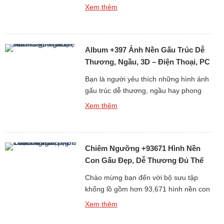
thoại hoặc máy tính? Bộ sưu tập mới
Xem thêm
nhất gồm hơn 359 ảnh nền gấu trắng,
từ gấu tuyết ngầu đến gấu trắng cute
chắc chắn sẽ khiến bạn hài lòng ngay
Album +397 Ảnh Nền Gấu Trúc Dễ
từ cái nhìn đầu tiên. Tại […]
Thương, Ngầu, 3D – Điện Thoại, PC
Bạn là người yêu thích những hình ảnh
gấu trúc dễ thương, ngầu hay phong
cách 3D sống động? Album +397 ảnh
Xem thêm
nền gấu trúc dành cho điện thoại và
máy tính cá nhân (PC) chắc chắn sẽ
làm bạn hài lòng. Gấu trúc vốn là biểu
Chiêm Ngưỡng +93671 Hình Nền
tượng của sự dễ thương và thân thiện,
[…]
Con Gấu Đẹp, Dễ Thương Đủ Thể
Loại Free
Chào mừng bạn đến với bộ sưu tập
khổng lồ gồm hơn 93,671 hình nền con
gấu đẹp, dễ thương và đa dạng thể loại
Xem thêm
hoàn toàn miễn phí. Gấu luôn là biểu
tượng của sự dễ mến, thân thiện và