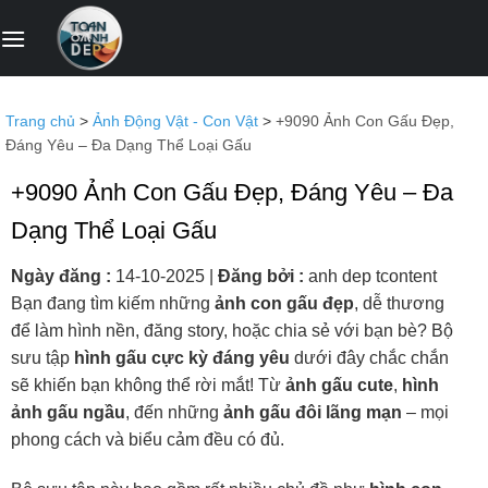
Bỏ
qua
nội
dung
Trang chủ
>
Ảnh Động Vật - Con Vật
>
+9090 Ảnh Con Gấu Đẹp,
Đáng Yêu – Đa Dạng Thể Loại Gấu
+9090 Ảnh Con Gấu Đẹp, Đáng Yêu – Đa
Dạng Thể Loại Gấu
Ngày đăng :
14-10-2025
|
Đăng bởi :
anh dep tcontent
Bạn đang tìm kiếm những
ảnh con gấu đẹp
, dễ thương
để làm hình nền, đăng story, hoặc chia sẻ với bạn bè? Bộ
sưu tập
hình gấu cực kỳ đáng yêu
dưới đây chắc chắn
sẽ khiến bạn không thể rời mắt! Từ
ảnh gấu cute
,
hình
ảnh gấu ngầu
, đến những
ảnh gấu đôi lãng mạn
– mọi
phong cách và biểu cảm đều có đủ.