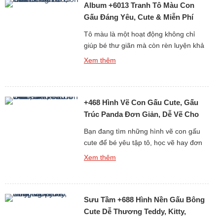
Album +6013 Tranh Tô Màu Con
Gấu Đáng Yêu, Cute & Miễn Phí
Cho Bé
Tô màu là một hoạt động không chỉ
giúp bé thư giãn mà còn rèn luyện khả
năng tư duy, sự kiên nhẫn và óc sáng
Xem thêm
tạo. Nếu bạn đang tìm kiếm những
tranh tô màu con gấu đáng yêu, dễ vẽ
và phù hợp với mọi độ tuổi, thì bộ sưu
+468 Hình Vẽ Con Gấu Cute, Gấu
tập hơn 6013 […]
Trúc Panda Đơn Giản, Dễ Vẽ Cho
Bé Yêu
Bạn đang tìm những hình vẽ con gấu
cute để bé yêu tập tô, học vẽ hay đơn
giản là làm ảnh trang trí, sticker, sổ tay?
Xem thêm
Bộ sưu tập hơn 468 ảnh vẽ gấu dễ
thương dưới đây sẽ khiến bé nhà bạn
(và cả người lớn) phải thích mê vì độ
Sưu Tầm +688 Hình Nền Gấu Bông
đáng yêu […]
Cute Dễ Thương Teddy, Kitty,