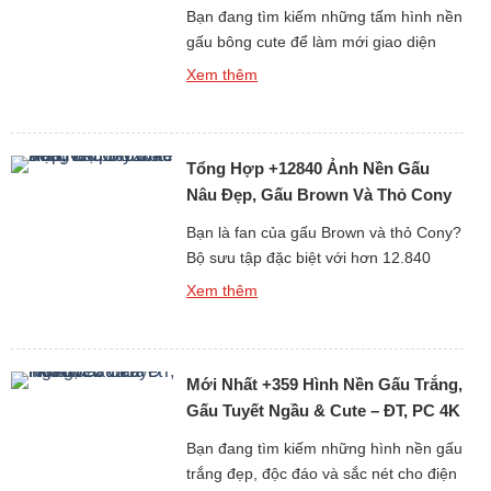
Loopy
Bạn đang tìm kiếm những tấm hình nền
gấu bông cute để làm mới giao diện
điện thoại hay máy tính mỗi ngày? Bộ
Xem thêm
sưu tập đặc biệt gồm hơn 688 hình nền
gấu bông dễ thương dưới đây chắc
chắn sẽ khiến bạn “lụi tim” với loạt thiết
Tổng Hợp +12840 Ảnh Nền Gấu
kế mềm mại, đáng yêu và […]
Nâu Đẹp, Gấu Brown Và Thỏ Cony
Cute Nhất
Bạn là fan của gấu Brown và thỏ Cony?
Bộ sưu tập đặc biệt với hơn 12.840
hình nền gấu Brown cute, đẹp, sắc nét
Xem thêm
dưới đây chắc chắn sẽ khiến bạn thích
mê! Từ những hình ảnh đơn giản đáng
yêu đến loạt ảnh ngọt ngào của cặp đôi
Mới Nhất +359 Hình Nền Gấu Trắng,
hoạt hình huyền thoại Brown […]
Gấu Tuyết Ngầu & Cute – ĐT, PC 4K
Bạn đang tìm kiếm những hình nền gấu
trắng đẹp, độc đáo và sắc nét cho điện