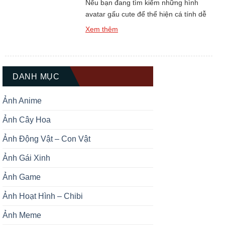
Nếu bạn đang tìm kiếm những hình
avatar gấu cute để thể hiện cá tính dễ
thương, đáng yêu hay đơn giản là
Xem thêm
muốn làm mới ảnh đại diện với phong
cách ngọt ngào, đáng yêu thì bạn đã
đến đúng nơi rồi đấy! Bộ sưu tập hơn
36.987 avatar hình gấu mà bạn sắp […]
DANH MỤC
Ảnh Anime
Ảnh Cây Hoa
Ảnh Động Vật – Con Vật
Ảnh Gái Xinh
Ảnh Game
Ảnh Hoạt Hình – Chibi
Ảnh Meme