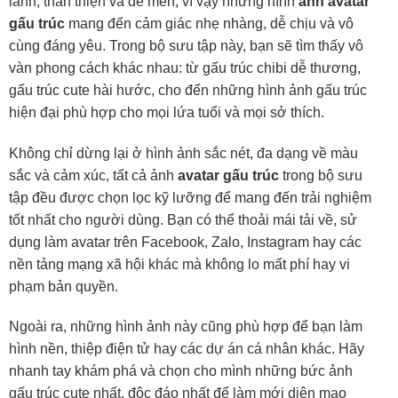
lành, thân thiện và dễ mến, vì vậy những hình
ảnh avatar
gấu trúc
mang đến cảm giác nhẹ nhàng, dễ chịu và vô
cùng đáng yêu. Trong bộ sưu tập này, bạn sẽ tìm thấy vô
vàn phong cách khác nhau: từ gấu trúc chibi dễ thương,
gấu trúc cute hài hước, cho đến những hình ảnh gấu trúc
hiện đại phù hợp cho mọi lứa tuổi và mọi sở thích.
Không chỉ dừng lại ở hình ảnh sắc nét, đa dạng về màu
sắc và cảm xúc, tất cả ảnh
avatar gấu trúc
trong bộ sưu
tập đều được chọn lọc kỹ lưỡng để mang đến trải nghiệm
tốt nhất cho người dùng. Bạn có thể thoải mái tải về, sử
dụng làm avatar trên Facebook, Zalo, Instagram hay các
nền tảng mạng xã hội khác mà không lo mất phí hay vi
phạm bản quyền.
Ngoài ra, những hình ảnh này cũng phù hợp để bạn làm
hình nền, thiệp điện tử hay các dự án cá nhân khác. Hãy
nhanh tay khám phá và chọn cho mình những bức ảnh
gấu trúc cute nhất, độc đáo nhất để làm mới diện mạo