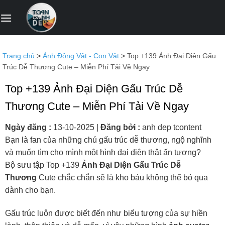
Bỏ
qua
nội
dung
Trang chủ
>
Ảnh Động Vật - Con Vật
>
Top +139 Ảnh Đại Diện Gấu
Trúc Dễ Thương Cute – Miễn Phí Tải Về Ngay
Top +139 Ảnh Đại Diện Gấu Trúc Dễ
Thương Cute – Miễn Phí Tải Về Ngay
Ngày đăng :
13-10-2025
|
Đăng bởi :
anh dep tcontent
Bạn là fan của những chú gấu trúc dễ thương, ngộ nghĩnh
và muốn tìm cho mình một hình đại diện thật ấn tượng?
Bộ sưu tập Top +139
Ảnh Đại Diện Gấu Trúc Dễ
Thương
Cute chắc chắn sẽ là kho báu không thể bỏ qua
dành cho bạn.
Gấu trúc luôn được biết đến như biểu tượng của sự hiền