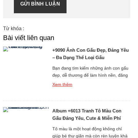
GỬI BÌNH LUẬN
Từ khóa :
Bài viết liên quan
+9090 Ảnh Con Gấu Đẹp, Đáng Yêu
– Đa Dạng Thể Loại Gấu
Bạn đang tìm kiếm những ảnh con gấu
đẹp, dễ thương để làm hình nền, đăng
story, hoặc chia sẻ với bạn bè? Bộ sưu
Xem thêm
tập hình gấu cực kỳ đáng yêu dưới đây
chắc chắn sẽ khiến bạn không thể rời
mắt! Từ ảnh gấu cute, hình ảnh gấu
Album +6013 Tranh Tô Màu Con
ngầu, đến những ảnh gấu […]
Gấu Đáng Yêu, Cute & Miễn Phí
Cho Bé
Tô màu là một hoạt động không chỉ
giúp bé thư giãn mà còn rèn luyện khả