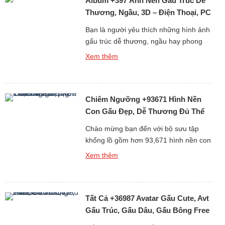
Album +397 Ảnh Nền Gấu Trúc Dễ
từ cái nhìn đầu tiên. Tại […]
Thương, Ngầu, 3D – Điện Thoại, PC
Bạn là người yêu thích những hình ảnh
gấu trúc dễ thương, ngầu hay phong
cách 3D sống động? Album +397 ảnh
Xem thêm
nền gấu trúc dành cho điện thoại và
máy tính cá nhân (PC) chắc chắn sẽ
làm bạn hài lòng. Gấu trúc vốn là biểu
Chiêm Ngưỡng +93671 Hình Nền
tượng của sự dễ thương và thân thiện,
[…]
Con Gấu Đẹp, Dễ Thương Đủ Thể
Loại Free
Chào mừng bạn đến với bộ sưu tập
khổng lồ gồm hơn 93,671 hình nền con
gấu đẹp, dễ thương và đa dạng thể loại
Xem thêm
hoàn toàn miễn phí. Gấu luôn là biểu
tượng của sự dễ mến, thân thiện và
bình yên, chính vì thế những hình nền
Tất Cả +36987 Avatar Gấu Cute, Avt
gấu không chỉ làm đẹp cho […]
Gấu Trúc, Gấu Dâu, Gấu Bông Free