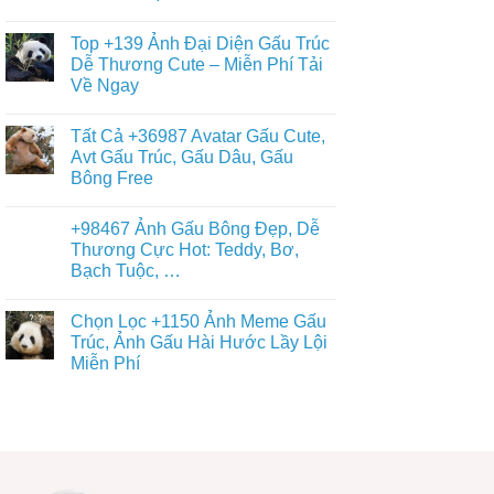
Gấu
+397
Nhất
Tuyết
Không
Ảnh
Ngầu
có
Nền
Top +139 Ảnh Đại Diện Gấu Trúc
&
bình
Gấu
Cute
luận
Dễ Thương Cute – Miễn Phí Tải
Trúc
ở
–
Dễ
Về Ngay
Chiêm
ĐT,
Thương,
Ngưỡng
PC
Ngầu,
Không
+93671
4K
3D
có
Hình
Tất Cả +36987 Avatar Gấu Cute,
–
bình
Nền
Điện
luận
Avt Gấu Trúc, Gấu Dâu, Gấu
Con
ở
Thoại,
Gấu
Bông Free
Top
PC
Đẹp,
+139
Dễ
Không
Ảnh
Thương
có
Đại
+98467 Ảnh Gấu Bông Đẹp, Dễ
Đủ
bình
Diện
Thể
luận
Thương Cực Hot: Teddy, Bơ,
Gấu
ở
Loại
Trúc
Bạch Tuộc, …
Tất
Free
Dễ
Cả
Thương
Không
+36987
Cute
có
Avatar
Chọn Lọc +1150 Ảnh Meme Gấu
–
bình
Gấu
Miễn
luận
Trúc, Ảnh Gấu Hài Hước Lầy Lội
Cute,
ở
Phí
Avt
Miễn Phí
+98467
Tải
Gấu
Ảnh
Về
Trúc,
Không
Gấu
Ngay
Gấu
có
Bông
Dâu,
bình
Đẹp,
Gấu
luận
Dễ
ở
Bông
Thương
Chọn
Free
Cực
Lọc
Hot:
+1150
Teddy,