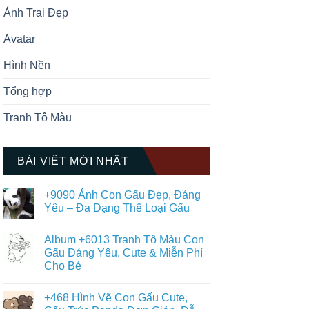
Ảnh Trai Đẹp
Avatar
Hình Nền
Tổng hợp
Tranh Tô Màu
BÀI VIẾT MỚI NHẤT
+9090 Ảnh Con Gấu Đẹp, Đáng
Yêu – Đa Dạng Thể Loại Gấu
Không
có
Album +6013 Tranh Tô Màu Con
bình
luận
Gấu Đáng Yêu, Cute & Miễn Phí
ở
Cho Bé
+9090
Ảnh
Không
Con
có
Gấu
+468 Hình Vẽ Con Gấu Cute,
bình
Đẹp,
luận