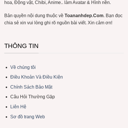
hoa, Động vật, Chibi, Anime.. làm Avatar & Hình nền.
Bản quyền nội dung thuộc về
Toananhdep.Com
. Bạn đọc
chia sẻ xin vui lòng ghi rõ nguồn bài viết. Xin cảm ơn!
THÔNG TIN
Về chúng tôi
Điều Khoản Và Điều Kiện
Chính Sách Bảo Mật
Câu Hỏi Thường Gặp
Liên Hệ
Sơ đồ trang Web