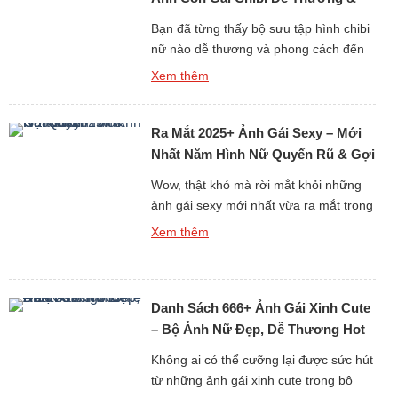
Phong Cách
Bạn đã từng thấy bộ sưu tập hình chibi
nữ nào dễ thương và phong cách đến
thế chưa? Từng bức ảnh đều mang nét
Xem thêm
đáng yêu, trong sáng, khiến người xem
phải mỉm cười ngay từ cái nhìn đầu
tiên. Những cô gái chibi nhỏ nhắn với
Ra Mắt 2025+ Ảnh Gái Sexy – Mới
biểu cảm sinh động tạo nên sức […]
Nhất Năm Hình Nữ Quyến Rũ & Gợi
Cảm
Wow, thật khó mà rời mắt khỏi những
ảnh gái sexy mới nhất vừa ra mắt trong
bộ sưu tập cực kỳ nóng bỏng này!
Xem thêm
Từng khung hình đều toát lên sự quyến
rũ, gợi cảm nhưng vẫn giữ nét tinh tế
và sang trọng. Vẻ đẹp cuốn hút cùng
Danh Sách 666+ Ảnh Gái Xinh Cute
thần thái tự tin khiến […]
– Bộ Ảnh Nữ Đẹp, Dễ Thương Hot
Nhất
Không ai có thể cưỡng lại được sức hút
từ những ảnh gái xinh cute trong bộ