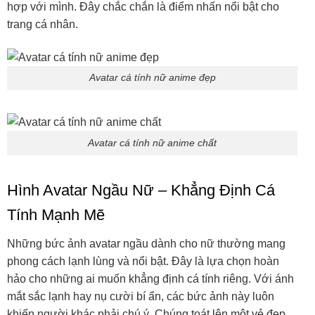
hợp với mình. Đây chắc chắn là điểm nhấn nổi bật cho
trang cá nhân.
Avatar cá tính nữ anime đẹp
Avatar cá tính nữ anime chất
Hình Avatar Ngầu Nữ – Khẳng Định Cá
Tính Mạnh Mẽ
Những bức ảnh avatar ngầu dành cho nữ thường mang
phong cách lạnh lùng và nổi bật. Đây là lựa chọn hoàn
hảo cho những ai muốn khẳng định cá tính riêng. Với ánh
mắt sắc lạnh hay nụ cười bí ẩn, các bức ảnh này luôn
khiến người khác phải chú ý. Chúng toát lên một vẻ đẹp