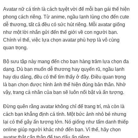
Avatar nữ cá tính là cách tuyệt vời để mỗi bạn gái thể hiện
phong cách riêng. Từ anime, ngầu lạnh lùng cho đến cute
dễ thương, tất cả đều có sức hút riêng. Mỗi avatar giống
như một lời nhắn gửi đến thế giới về con người bạn.
Chính vì thế, việc lựa chọn avatar phù hợp là vô cùng
quan trọng.
Bộ sưu tập này mang đến cho bạn hàng trăm lựa chọn đa
dạng. Dù bạn muốn dễ thương hay quyến rũ, ngầu lạnh
hay dịu dàng, đều có thể tìm thấy ở đây. Điều quan trọng
là bạn chọn được hình ảnh thể hiện đúng bản thân. Nhờ
vậy, trang cá nhân của bạn sẽ luôn nổi bật và ấn tượng.
Đừng quên rằng avatar không chỉ để trang trí, mà còn là
cách bạn khẳng định cá tính. Một bức ảnh nhỏ bé nhưng
lại có thể gây ấn tượng lớn. Nó giống như tấm danh thiếp
online giúp người khác nhớ đến bạn. Vì thế, hãy chọn
avatar thật cẩn thận để tạo dấu ấn riêng.