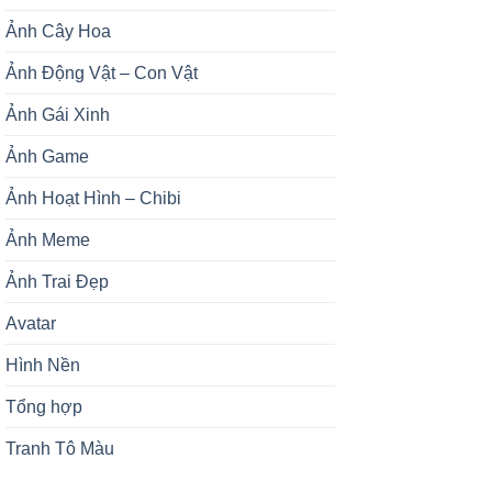
Ảnh Cây Hoa
Ảnh Động Vật – Con Vật
Ảnh Gái Xinh
Ảnh Game
Ảnh Hoạt Hình – Chibi
Ảnh Meme
Ảnh Trai Đẹp
Avatar
Hình Nền
Tổng hợp
Tranh Tô Màu