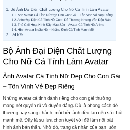
1.
Bộ Ảnh Đại Diện Chất Lượng Cho Nữ Cá Tính Làm Avatar
1.1.
Ảnh Avatar Cá Tính Nữ Đẹp Cho Con Gái – Tôn Vinh Vẻ Đẹp Riêng
1.2.
Anhe Đại Diện Cá Tính Nữ Cute, Dễ Thương Nhưng Vẫn Độc Đáo
1.3.
Thế Giới Hoạt Hình Đầy Màu Sắc – Avatar Cá Tính Nữ Anime
1.4.
Hình Avatar Ngầu Nữ – Khẳng Định Cá Tính Mạnh Mẽ
2.
Lời Kết
Bộ Ảnh Đại Diện Chất Lượng
Cho Nữ Cá Tính Làm Avatar
Ảnh Avatar Cá Tính Nữ Đẹp Cho Con Gái
– Tôn Vinh Vẻ Đẹp Riêng
Những avatar cá tính dành riêng cho con gái thường
mang nét quyến rũ và duyên dáng. Dù là phong cách dễ
thương hay sang chảnh, mỗi bức ảnh đều tạo nên sức hút
mạnh mẽ. Đây là sự lựa chọn tuyệt vời để làm nổi bật
hình ảnh bản thân. Nhờ đó, trang cá nhân của bạn luôn