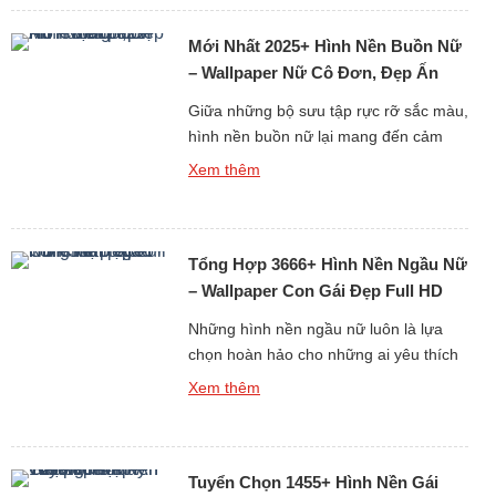
máy tính hay điện thoại của bạn sẽ trở
Mới Nhất 2025+ Hình Nền Buồn Nữ
nên độc đáo ngay […]
– Wallpaper Nữ Cô Đơn, Đẹp Ấn
Tượng
Giữa những bộ sưu tập rực rỡ sắc màu,
hình nền buồn nữ lại mang đến cảm
xúc hoàn toàn khác biệt. Nếu hình nền
Xem thêm
tươi sáng tạo nên sự hứng khởi, thì
hình nền buồn lại khơi gợi chiều sâu
tâm trạng. Những ánh mắt trầm lặng,
Tổng Hợp 3666+ Hình Nền Ngầu Nữ
nụ cười gượng gạo hay giọt nước […]
– Wallpaper Con Gái Đẹp Full HD
Chất
Những hình nền ngầu nữ luôn là lựa
chọn hoàn hảo cho những ai yêu thích
sự cá tính và khác biệt. Mỗi bức ảnh
Xem thêm
đều toát lên thần thái mạnh mẽ, chất
riêng khiến người xem bị cuốn hút ngay
từ cái nhìn đầu tiên. Đây không chỉ là
Tuyển Chọn 1455+ Hình Nền Gái
hình nền, mà còn là […]