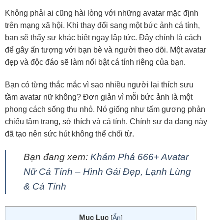
Không phải ai cũng hài lòng với những avatar mặc định
trên mạng xã hội. Khi thay đổi sang một bức ảnh cá tính,
bạn sẽ thấy sự khác biệt ngay lập tức. Đây chính là cách
để gây ấn tượng với bạn bè và người theo dõi. Một avatar
đẹp và độc đáo sẽ làm nổi bật cá tính riêng của bạn.
Bạn có từng thắc mắc vì sao nhiều người lại thích sưu
tầm avatar nữ không? Đơn giản vì mỗi bức ảnh là một
phong cách sống thu nhỏ. Nó giống như tấm gương phản
chiếu tâm trạng, sở thích và cá tính. Chính sự đa dạng này
đã tạo nên sức hút không thể chối từ.
Bạn đang xem:
Khám Phá 666+ Avatar
Nữ Cá Tính – Hình Gái Đẹp, Lạnh Lùng
& Cá Tính
Mục Lục
[
Ẩn
]