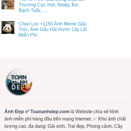
Diện
Thể
luận
Thương Cực Hot: Teddy, Bơ,
Gấu
ở
Loại
Trúc
Bạch Tuộc, …
Tất
Free
Dễ
Cả
Thương
Không
+36987
Cute
có
Avatar
Chọn Lọc +1150 Ảnh Meme Gấu
–
bình
Gấu
Miễn
luận
Trúc, Ảnh Gấu Hài Hước Lầy Lội
Cute,
ở
Phí
Avt
Miễn Phí
+98467
Tải
Gấu
Ảnh
Về
Trúc,
Không
Gấu
Ngay
Gấu
có
Bông
Dâu,
bình
Đẹp,
Gấu
luận
Dễ
ở
Bông
Thương
Chọn
Free
Cực
Lọc
Hot:
+1150
Teddy,
Ảnh
Bơ,
Meme
Bạch
Gấu
Tuộc,
Trúc,
…
Ảnh
Gấu
Hài
Hước
Lầy
Lội
Miễn
Ảnh Đẹp
✅
Toananhdep.com
là Website chia sẻ hình
Phí
ảnh miễn phí hàng đầu trên mạng Internet. ✅ Kho ảnh chất
lượng cao, đa dạng: Gái xinh, Trai đẹp, Phong cảnh, Cây