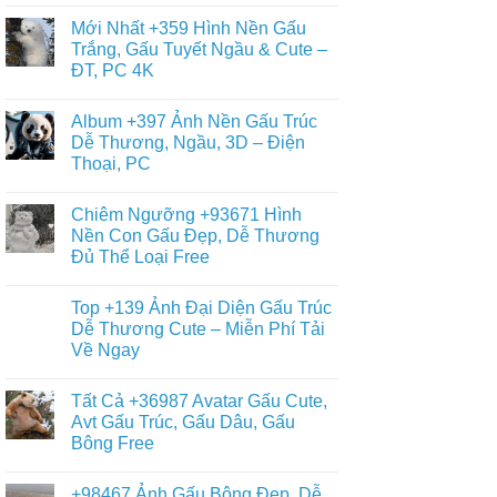
+688
Đơn
có
Hình
Mới Nhất +359 Hình Nền Gấu
Giản,
bình
Nền
Dễ
luận
Trắng, Gấu Tuyết Ngầu & Cute –
Gấu
ở
Vẽ
Bông
ĐT, PC 4K
Tổng
Cho
Cute
Hợp
Bé
Dễ
Không
+12840
Yêu
Thương
có
Ảnh
Album +397 Ảnh Nền Gấu Trúc
Teddy,
bình
Nền
Kitty,
luận
Dễ Thương, Ngầu, 3D – Điện
Gấu
ở
Loopy
Nâu
Thoại, PC
Mới
Đẹp,
Nhất
Gấu
Không
+359
Brown
có
Hình
Chiêm Ngưỡng +93671 Hình
Và
bình
Nền
Thỏ
luận
Nền Con Gấu Đẹp, Dễ Thương
Gấu
ở
Cony
Trắng,
Đủ Thể Loại Free
Album
Cute
Gấu
+397
Nhất
Tuyết
Không
Ảnh
Ngầu
có
Nền
Top +139 Ảnh Đại Diện Gấu Trúc
&
bình
Gấu
Cute
luận
Dễ Thương Cute – Miễn Phí Tải
Trúc
ở
–
Dễ
Về Ngay
Chiêm
ĐT,
Thương,
Ngưỡng
PC
Ngầu,
Không
+93671
4K
3D
có
Hình
Tất Cả +36987 Avatar Gấu Cute,
–
bình
Nền
Điện
luận
Avt Gấu Trúc, Gấu Dâu, Gấu
Con
ở
Thoại,
Gấu
Bông Free
Top
PC
Đẹp,
+139
Dễ
Không
Ảnh
Thương
có
Đại
+98467 Ảnh Gấu Bông Đẹp, Dễ
Đủ
bình