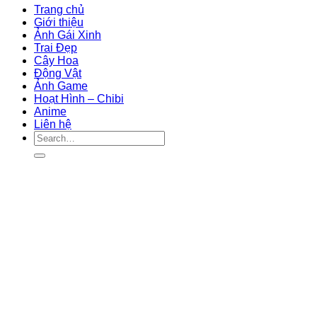
Trang chủ
Giới thiệu
Ảnh Gái Xinh
Trai Đẹp
Cây Hoa
Động Vật
Ảnh Game
Hoạt Hình – Chibi
Anime
Liên hệ