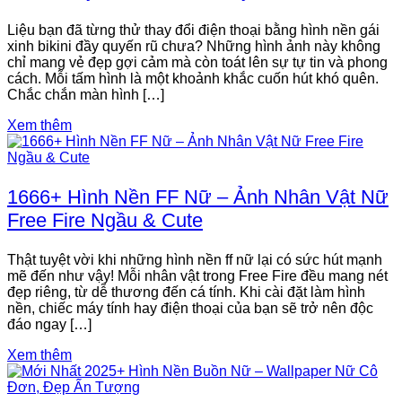
Liệu bạn đã từng thử thay đổi điện thoại bằng hình nền gái
xinh bikini đầy quyến rũ chưa? Những hình ảnh này không
chỉ mang vẻ đẹp gợi cảm mà còn toát lên sự tự tin và phong
cách. Mỗi tấm hình là một khoảnh khắc cuốn hút khó quên.
Chắc chắn màn hình […]
Xem thêm
1666+ Hình Nền FF Nữ – Ảnh Nhân Vật Nữ
Free Fire Ngầu & Cute
Thật tuyệt vời khi những hình nền ff nữ lại có sức hút mạnh
mẽ đến như vậy! Mỗi nhân vật trong Free Fire đều mang nét
đẹp riêng, từ dễ thương đến cá tính. Khi cài đặt làm hình
nền, chiếc máy tính hay điện thoại của bạn sẽ trở nên độc
đáo ngay […]
Xem thêm