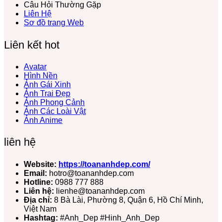
Câu Hỏi Thường Gặp
Liên Hệ
Sơ đồ trang Web
Liên kết hot
Avatar
Hình Nền
Ảnh Gái Xinh
Ảnh Trai Đẹp
Ảnh Phong Cảnh
Ảnh Các Loài Vật
Ảnh Anime
liên hệ
Website:
https://toananhdep.com/
Email:
hotro@toananhdep.com
Hotline:
0988 777 888
Liên hệ:
lienhe@toananhdep.com
Địa chỉ:
8 Bà Lài, Phường 8, Quận 6, Hồ Chí Minh,
Việt Nam
Hashtag:
#Anh_Dep #Hinh_Anh_Dep