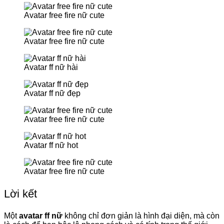
Avatar free fire nữ cute
Avatar free fire nữ cute
Avatar ff nữ hài
Avatar ff nữ đẹp
Avatar free fire nữ cute
Avatar ff nữ hot
Avatar free fire nữ cute
Lời kết
Một
avatar ff nữ
không chỉ đơn giản là hình đại diện, mà còn