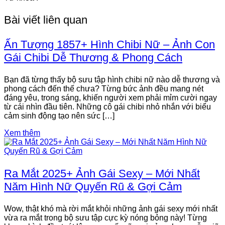
Bài viết liên quan
Ấn Tượng 1857+ Hình Chibi Nữ – Ảnh Con
Gái Chibi Dễ Thương & Phong Cách
Bạn đã từng thấy bộ sưu tập hình chibi nữ nào dễ thương và
phong cách đến thế chưa? Từng bức ảnh đều mang nét
đáng yêu, trong sáng, khiến người xem phải mỉm cười ngay
từ cái nhìn đầu tiên. Những cô gái chibi nhỏ nhắn với biểu
cảm sinh động tạo nên sức […]
Xem thêm
Ra Mắt 2025+ Ảnh Gái Sexy – Mới Nhất
Năm Hình Nữ Quyến Rũ & Gợi Cảm
Wow, thật khó mà rời mắt khỏi những ảnh gái sexy mới nhất
vừa ra mắt trong bộ sưu tập cực kỳ nóng bỏng này! Từng