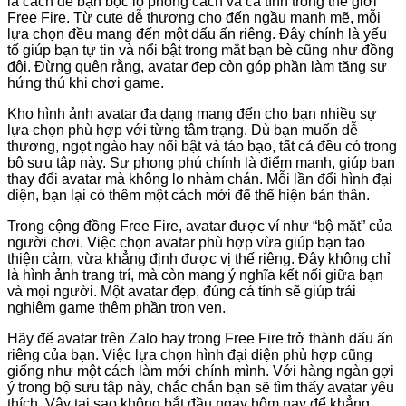
là cách để bạn bộc lộ phong cách và cá tính trong thế giới
Free Fire. Từ cute dễ thương cho đến ngầu mạnh mẽ, mỗi
lựa chọn đều mang đến một dấu ấn riêng. Đây chính là yếu
tố giúp bạn tự tin và nổi bật trong mắt bạn bè cũng như đồng
đội. Đừng quên rằng, avatar đẹp còn góp phần làm tăng sự
hứng thú khi chơi game.
Kho hình ảnh avatar đa dạng mang đến cho bạn nhiều sự
lựa chọn phù hợp với từng tâm trạng. Dù bạn muốn dễ
thương, ngọt ngào hay nổi bật và táo bạo, tất cả đều có trong
bộ sưu tập này. Sự phong phú chính là điểm mạnh, giúp bạn
thay đổi avatar mà không lo nhàm chán. Mỗi lần đổi hình đại
diện, bạn lại có thêm một cách mới để thể hiện bản thân.
Trong cộng đồng Free Fire, avatar được ví như “bộ mặt” của
người chơi. Việc chọn avatar phù hợp vừa giúp bạn tạo
thiện cảm, vừa khẳng định được vị thế riêng. Đây không chỉ
là hình ảnh trang trí, mà còn mang ý nghĩa kết nối giữa bạn
và mọi người. Một avatar đẹp, đúng cá tính sẽ giúp trải
nghiệm game thêm phần trọn vẹn.
Hãy để avatar trên Zalo hay trong Free Fire trở thành dấu ấn
riêng của bạn. Việc lựa chọn hình đại diện phù hợp cũng
giống như một cách làm mới chính mình. Với hàng ngàn gợi
ý trong bộ sưu tập này, chắc chắn bạn sẽ tìm thấy avatar yêu
thích. Vậy tại sao không bắt đầu ngay hôm nay để khẳng