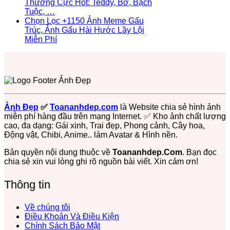
Trúc
ở
Tuyết
+93671
Thỏ
bình
Thương Cực Hot: Teddy, Bơ, Bạch
Dễ
Top
Ngầu
Hình
Cony
Không
luận
Tuộc, …
Thương,
+139
&
Nền
Cute
ở
có
Chọn Lọc +1150 Ảnh Meme Gấu
Ngầu,
Ảnh
Cute
Con
Nhất
Tất
bình
Trúc, Ảnh Gấu Hài Hước Lầy Lội
3D
Đại
–
Gấu
Cả
luận
Không
Miễn Phí
–
Diện
ĐT,
ở
Đẹp,
+36987
có
Điện
Gấu
PC
+98467
Dễ
Avatar
bình
Thoại,
Trúc
4K
Ảnh
Thương
Gấu
luận
PC
Dễ
Gấu
ở
Đủ
Cute,
Thương
Bông
Chọn
Thể
Avt
Cute
Đẹp,
Lọc
Loại
Gấu
–
Dễ
+1150
Free
Trúc,
Ảnh Đẹp
✅
Toananhdep.com
là Website chia sẻ hình ảnh
Miễn
Thương
Ảnh
Gấu
miễn phí hàng đầu trên mạng Internet. ✅ Kho ảnh chất lượng
Phí
Cực
Meme
Dâu,
cao, đa dạng: Gái xinh, Trai đẹp, Phong cảnh, Cây hoa,
Tải
Hot:
Gấu
Gấu
Động vật, Chibi, Anime.. làm Avatar & Hình nền.
Về
Teddy,
Trúc,
Bông
Ngay
Bơ,
Ảnh
Free
Bản quyền nội dung thuộc về
Toananhdep.Com
. Bạn đọc
Bạch
Gấu
chia sẻ xin vui lòng ghi rõ nguồn bài viết. Xin cảm ơn!
Tuộc,
Hài
…
Hước
Thông tin
Lầy
Lội
Miễn
Về chúng tôi
Phí
Điều Khoản Và Điều Kiện
Chính Sách Bảo Mật