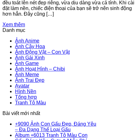
đều toát lên nét đẹp riêng, vừa dịu dàng vừa cá tính. Khi cài
đặt làm nền, chiếc điện thoại của bạn sẽ trở nên sinh động
hơn hẳn. Đây cũng […]
Xem thêm
Danh mục
Ảnh Anime
Ảnh Cây Hoa
Ảnh Động Vật – Con Vật
Ảnh Gái Xinh
Ảnh Game
Ảnh Hoạt Hình – Chibi
Ảnh Meme
Ảnh Trai Đẹp
Avatar
Hình Nền
Tổng hợp
Tranh Tô Màu
Bài viết mới nhất
+9090 Ảnh Con Gấu Đẹp, Đáng Yêu
Không
– Đa Dạng Thể Loại Gấu
có
Album +6013 Tranh Tô Màu Con