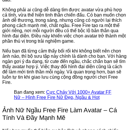
Không phải ai cũng dễ dàng tìm được avatar vừa phù hợp
cá tính, vừa thể hiện tinh thần chiến đấu. Có bạn muốn chọn
ảnh dễ thương, trong sáng, nhưng cũng có người lại thích
phong cách mạnh mẽ, chất ngầu. Free Fire tạo ra một thế
giới riêng, nơi mỗi người đều có thể bộc lộ bản thân qua
hình đại diện. Điều này khiến việc chọn avatar trở thành một
phần thú vị trong trải nghiệm game.
Nếu bạn đã từng cảm thấy bối rối khi không biết nên chọn
ảnh nào, thì bộ sưu tập này chính là dành cho bạn. Với hàng
ngàn gợi ý đa dạng, từ cute đến ngầu, chắc chắn bạn sẽ tìm
thấy avatar hợp ý. Việc thay đổi hình đại diện cũng là cách
để làm mới tinh thần mỗi ngày. Và quan trọng hơn, bạn sẽ
luôn tự tin khi giao lưu cùng cộng đồng người chơi Free
Fire.
Bạn đang xem:
Cực Cháy Với 1000+ Avatar FF
Nữ – Hình Free Fire Nữ Đẹp, Ngầu & Hot
Ảnh Nữ Ngầu Free Fire Làm Avatar – Cá
Tính Và Đầy Mạnh Mẽ