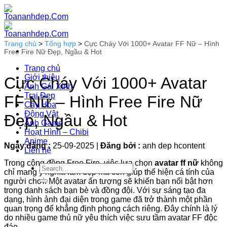
Bỏ
qua
nội
dung
Trang chủ
>
Tổng hợp
>
Cực Cháy Với 1000+ Avatar FF Nữ – Hình
Free Fire Nữ Đẹp, Ngầu & Hot
Trang chủ
Giới thiệu
Cực Cháy Với 1000+ Avatar
Ảnh Gái Xinh
Trai Đẹp
FF Nữ – Hình Free Fire Nữ
Cây Hoa
Động Vật
Đẹp, Ngầu & Hot
Ảnh Game
Hoạt Hình – Chibi
Anime
Ngày đăng :
25-09-2025
|
Đăng bởi :
anh dep hcontent
Liên hệ
Trong cộng đồng Free Fire, việc lựa chọn
avatar ff nữ
không
chỉ mang ý nghĩa làm đẹp mà còn giúp thể hiện cá tính của
người chơi. Một avatar ấn tượng sẽ khiến bạn nổi bật hơn
trong danh sách bạn bè và đồng đội. Với sự sáng tạo đa
dạng, hình ảnh đại diện trong game đã trở thành một phần
quan trọng để khẳng định phong cách riêng. Đây chính là lý
do nhiều game thủ nữ yêu thích việc sưu tầm avatar FF độc
đáo.