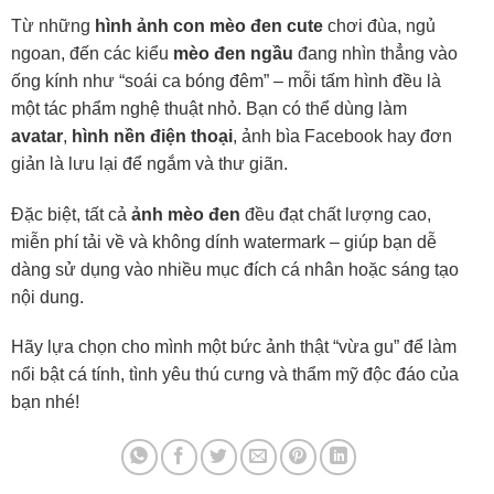
Từ những
hình ảnh con mèo đen cute
chơi đùa, ngủ
ngoan, đến các kiểu
mèo đen ngầu
đang nhìn thẳng vào
ống kính như “soái ca bóng đêm” – mỗi tấm hình đều là
một tác phẩm nghệ thuật nhỏ. Bạn có thể dùng làm
avatar
,
hình nền điện thoại
, ảnh bìa Facebook hay đơn
giản là lưu lại để ngắm và thư giãn.
Đặc biệt, tất cả
ảnh mèo đen
đều đạt chất lượng cao,
miễn phí tải về và không dính watermark – giúp bạn dễ
dàng sử dụng vào nhiều mục đích cá nhân hoặc sáng tạo
nội dung.
Hãy lựa chọn cho mình một bức ảnh thật “vừa gu” để làm
nổi bật cá tính, tình yêu thú cưng và thẩm mỹ độc đáo của
bạn nhé!