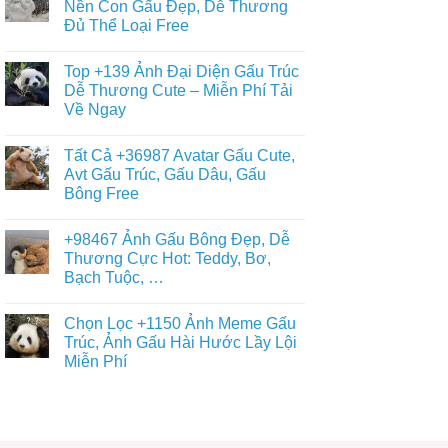
Thỏ
luận
Nền Con Gấu Đẹp, Dễ Thương
Gấu
ở
Cony
Trắng,
Đủ Thể Loại Free
Album
Cute
Gấu
+397
Nhất
Tuyết
Không
Ảnh
Ngầu
có
Nền
Top +139 Ảnh Đại Diện Gấu Trúc
&
bình
Gấu
Cute
luận
Dễ Thương Cute – Miễn Phí Tải
Trúc
ở
–
Dễ
Về Ngay
Chiêm
ĐT,
Thương,
Ngưỡng
PC
Ngầu,
Không
+93671
4K
3D
có
Hình
Tất Cả +36987 Avatar Gấu Cute,
–
bình
Nền
Điện
luận
Avt Gấu Trúc, Gấu Dâu, Gấu
Con
ở
Thoại,
Gấu
Bông Free
Top
PC
Đẹp,
+139
Dễ
Không
Ảnh
Thương
có
Đại
+98467 Ảnh Gấu Bông Đẹp, Dễ
Đủ
bình
Diện
Thể
luận
Thương Cực Hot: Teddy, Bơ,
Gấu
ở
Loại
Trúc
Bạch Tuộc, …
Tất
Free
Dễ
Cả
Thương
Không
+36987
Cute
có
Avatar
Chọn Lọc +1150 Ảnh Meme Gấu
–
bình
Gấu
Miễn
luận
Trúc, Ảnh Gấu Hài Hước Lầy Lội
Cute,
ở
Phí
Avt
Miễn Phí
+98467
Tải
Gấu
Ảnh
Về
Trúc,
Không
Gấu
Ngay
Gấu
có
Bông
Dâu,
bình
Đẹp,
Gấu
luận
Dễ
ở
Bông
Thương
Chọn
Free