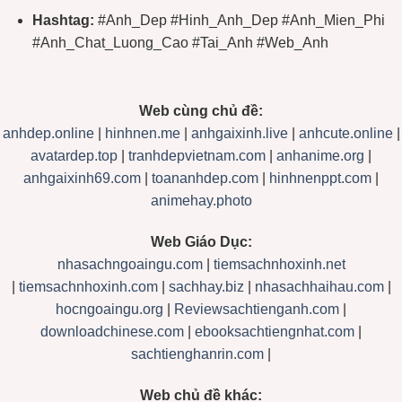
Hashtag:
#Anh_Dep #Hinh_Anh_Dep #Anh_Mien_Phi
#Anh_Chat_Luong_Cao #Tai_Anh #Web_Anh
Web cùng chủ đề:
anhdep.online
|
hinhnen.me
|
anhgaixinh.live
|
anhcute.online
|
avatardep.top
|
tranhdepvietnam.com
|
anhanime.org
|
anhgaixinh69.com
|
toananhdep.com
|
hinhnenppt.com
|
animehay.photo
Web Giáo Dục:
nhasachngoaingu.com
|
tiemsachnhoxinh.net
|
tiemsachnhoxinh.com
|
sachhay.biz
|
nhasachhaihau.com
|
hocngoaingu.org
|
Reviewsachtienganh.com
|
downloadchinese.com
|
ebooksachtiengnhat.com
|
sachtienghanrin.com
|
Web chủ đề khác: