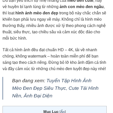
Dù bạn yêu thích sự nhẹ nhàng của
mèo đen cute
, hay
vẻ huyền bí lạnh lùng từ những
ảnh con mèo đen ngầu
,
thì loạt
hình ảnh mèo đen đẹp
trong bộ này chắc chắn sẽ
khiến bạn phải lưu ngay về máy. Không chỉ là hình mèo
thường thấy, nhiều ảnh được xử lý theo phong cách nghệ
thuật, siêu thực, tạo chiều sâu và cảm xúc độc đáo cho
mỗi bức hình.
Tất cả hình ảnh đều đạt chuẩn HD – 4K, tải về nhanh
chóng, không watermark – hoàn toàn miễn phí để bạn
sáng tạo theo cách riêng. Đừng bỏ lỡ kho ảnh đậm cá tính
và đầy cảm xúc từ những chú mèo đen tuyệt đẹp này nhé!
Bạn đang xem:
Tuyển Tập Hình Ảnh
Mèo Đen Đẹp Siêu Thực, Cute Tải Hình
Nền, Ảnh Đại Diện
Mục Lục
[
Ẩn
]