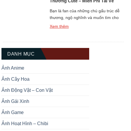
Thương Cute – Miễn Phí Tải Về
Ngay
Bạn là fan của những chú gấu trúc dễ
thương, ngộ nghĩnh và muốn tìm cho
mình một hình đại diện thật ấn tượng?
Xem thêm
Bộ sưu tập Top +139 Ảnh Đại Diện Gấu
Trúc Dễ Thương Cute chắc chắn sẽ là
kho báu không thể bỏ qua dành cho
bạn. Gấu trúc luôn được biết […]
DANH MỤC
Ảnh Anime
Ảnh Cây Hoa
Ảnh Động Vật – Con Vật
Ảnh Gái Xinh
Ảnh Game
Ảnh Hoạt Hình – Chibi