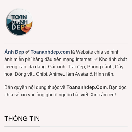
Cực
Lọc
Hot:
+1150
Teddy,
Ảnh
Bơ,
Meme
Bạch
Gấu
Tuộc,
Trúc,
…
Ảnh
Gấu
Hài
Hước
Lầy
Lội
Miễn
Ảnh Đẹp
✅
Toananhdep.com
là Website chia sẻ hình
Phí
ảnh miễn phí hàng đầu trên mạng Internet. ✅ Kho ảnh chất
lượng cao, đa dạng: Gái xinh, Trai đẹp, Phong cảnh, Cây
hoa, Động vật, Chibi, Anime.. làm Avatar & Hình nền.
Bản quyền nội dung thuộc về
Toananhdep.Com
. Bạn đọc
chia sẻ xin vui lòng ghi rõ nguồn bài viết. Xin cảm ơn!
THÔNG TIN