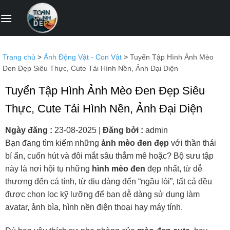
Bỏ
qua
nội
dung
Trang chủ
>
Ảnh Động Vật - Con Vật
>
Tuyển Tập Hình Ảnh Mèo
Đen Đẹp Siêu Thực, Cute Tải Hình Nền, Ảnh Đại Diện
Tuyển Tập Hình Ảnh Mèo Đen Đẹp Siêu
Thực, Cute Tải Hình Nền, Ảnh Đại Diện
Ngày đăng :
23-08-2025
|
Đăng bởi :
admin
Bạn đang tìm kiếm những
ảnh mèo đen đẹp
với thần thái
bí ẩn, cuốn hút và đôi mắt sâu thẳm mê hoặc? Bộ sưu tập
này là nơi hội tụ những
hình mèo đen
đẹp nhất, từ dễ
thương đến cá tính, từ dịu dàng đến “ngầu lòi”, tất cả đều
được chọn lọc kỹ lưỡng để bạn dễ dàng sử dụng làm
avatar, ảnh bìa, hình nền điện thoại hay máy tính.