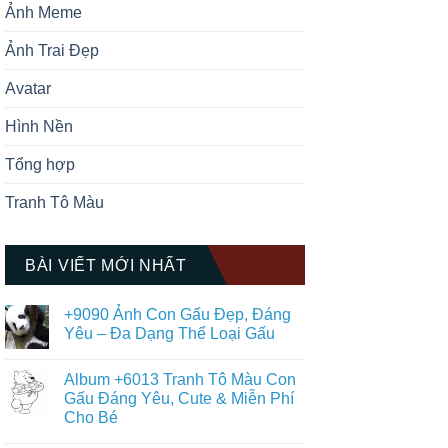
Ảnh Meme
Ảnh Trai Đẹp
Avatar
Hình Nền
Tổng hợp
Tranh Tô Màu
BÀI VIẾT MỚI NHẤT
+9090 Ảnh Con Gấu Đẹp, Đáng
Yêu – Đa Dạng Thể Loại Gấu
Không
có
Album +6013 Tranh Tô Màu Con
bình
luận
Gấu Đáng Yêu, Cute & Miễn Phí
ở
Cho Bé
+9090
Ảnh
Không
Con