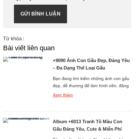
GỬI BÌNH LUẬN
Từ khóa :
Bài viết liên quan
+9090 Ảnh Con Gấu Đẹp, Đáng Yêu
– Đa Dạng Thể Loại Gấu
Bạn đang tìm kiếm những ảnh con gấu
đẹp, dễ thương để làm hình nền, đăng
story, hoặc chia sẻ với bạn bè? Bộ sưu
Xem thêm
tập hình gấu cực kỳ đáng yêu dưới đây
chắc chắn sẽ khiến bạn không thể rời
mắt! Từ ảnh gấu cute, hình ảnh gấu
Album +6013 Tranh Tô Màu Con
ngầu, đến những ảnh gấu […]
Gấu Đáng Yêu, Cute & Miễn Phí
Cho Bé