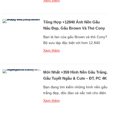
Xem thêm
sưu tập đặc biệt gồm hơn 688 hình nền
gấu bông dễ thương dưới đây chắc
chắn sẽ khiến bạn “lụi tim” với loạt thiết
Tổng Hợp +12840 Ảnh Nền Gấu
kế mềm mại, đáng yêu và […]
Nâu Đẹp, Gấu Brown Và Thỏ Cony
Cute Nhất
Bạn là fan của gấu Brown và thỏ Cony?
Bộ sưu tập đặc biệt với hơn 12.840
hình nền gấu Brown cute, đẹp, sắc nét
Xem thêm
dưới đây chắc chắn sẽ khiến bạn thích
mê! Từ những hình ảnh đơn giản đáng
yêu đến loạt ảnh ngọt ngào của cặp đôi
Mới Nhất +359 Hình Nền Gấu Trắng,
hoạt hình huyền thoại Brown […]
Gấu Tuyết Ngầu & Cute – ĐT, PC 4K
Bạn đang tìm kiếm những hình nền gấu
trắng đẹp, độc đáo và sắc nét cho điện
thoại hoặc máy tính? Bộ sưu tập mới
Xem thêm
nhất gồm hơn 359 ảnh nền gấu trắng,
từ gấu tuyết ngầu đến gấu trắng cute