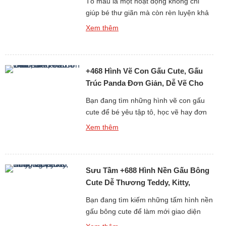
Tô màu là một hoạt động không chỉ
giúp bé thư giãn mà còn rèn luyện khả
năng tư duy, sự kiên nhẫn và óc sáng
Xem thêm
tạo. Nếu bạn đang tìm kiếm những
tranh tô màu con gấu đáng yêu, dễ vẽ
và phù hợp với mọi độ tuổi, thì bộ sưu
+468 Hình Vẽ Con Gấu Cute, Gấu
tập hơn 6013 […]
Trúc Panda Đơn Giản, Dễ Vẽ Cho
Bé Yêu
Bạn đang tìm những hình vẽ con gấu
cute để bé yêu tập tô, học vẽ hay đơn
giản là làm ảnh trang trí, sticker, sổ tay?
Xem thêm
Bộ sưu tập hơn 468 ảnh vẽ gấu dễ
thương dưới đây sẽ khiến bé nhà bạn
(và cả người lớn) phải thích mê vì độ
Sưu Tầm +688 Hình Nền Gấu Bông
đáng yêu […]
Cute Dễ Thương Teddy, Kitty,
Loopy
Bạn đang tìm kiếm những tấm hình nền
gấu bông cute để làm mới giao diện
điện thoại hay máy tính mỗi ngày? Bộ