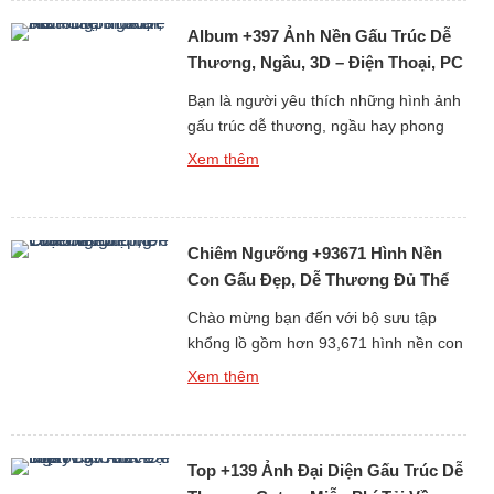
chắc chắn sẽ khiến bạn hài lòng ngay
Album +397 Ảnh Nền Gấu Trúc Dễ
từ cái nhìn đầu tiên. Tại […]
Thương, Ngầu, 3D – Điện Thoại, PC
Bạn là người yêu thích những hình ảnh
gấu trúc dễ thương, ngầu hay phong
cách 3D sống động? Album +397 ảnh
Xem thêm
nền gấu trúc dành cho điện thoại và
máy tính cá nhân (PC) chắc chắn sẽ
làm bạn hài lòng. Gấu trúc vốn là biểu
Chiêm Ngưỡng +93671 Hình Nền
tượng của sự dễ thương và thân thiện,
[…]
Con Gấu Đẹp, Dễ Thương Đủ Thể
Loại Free
Chào mừng bạn đến với bộ sưu tập
khổng lồ gồm hơn 93,671 hình nền con
gấu đẹp, dễ thương và đa dạng thể loại
Xem thêm
hoàn toàn miễn phí. Gấu luôn là biểu
tượng của sự dễ mến, thân thiện và
bình yên, chính vì thế những hình nền
Top +139 Ảnh Đại Diện Gấu Trúc Dễ
gấu không chỉ làm đẹp cho […]