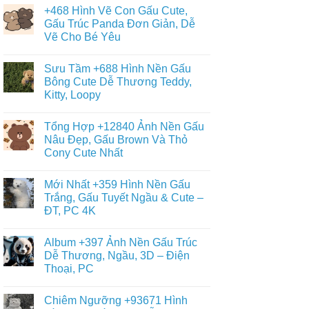
có
Gấu
+468 Hình Vẽ Con Gấu Cute,
bình
Đẹp,
luận
Gấu Trúc Panda Đơn Giản, Dễ
Đáng
ở
Yêu
Vẽ Cho Bé Yêu
Album
–
+6013
Đa
Không
Tranh
Dạng
có
Tô
Sưu Tầm +688 Hình Nền Gấu
Thể
bình
Màu
Loại
luận
Bông Cute Dễ Thương Teddy,
Con
ở
Gấu
Gấu
Kitty, Loopy
+468
Đáng
Hình
Yêu,
Không
Vẽ
Cute
có
Con
Tổng Hợp +12840 Ảnh Nền Gấu
&
bình
Gấu
Miễn
luận
Nâu Đẹp, Gấu Brown Và Thỏ
Cute,
ở
Phí
Gấu
Cony Cute Nhất
Sưu
Cho
Trúc
Tầm
Bé
Panda
Không
+688
Đơn
có
Hình
Mới Nhất +359 Hình Nền Gấu
Giản,
bình
Nền
Dễ
luận
Trắng, Gấu Tuyết Ngầu & Cute –
Gấu
ở
Vẽ
Bông
ĐT, PC 4K
Tổng
Cho
Cute
Hợp
Bé
Dễ
Không
+12840
Yêu
Thương
có
Ảnh
Album +397 Ảnh Nền Gấu Trúc
Teddy,
bình
Nền
Kitty,
luận
Dễ Thương, Ngầu, 3D – Điện
Gấu
ở
Loopy
Nâu
Thoại, PC
Mới
Đẹp,
Nhất
Gấu
Không
+359
Brown
có
Hình
Chiêm Ngưỡng +93671 Hình
Và
bình
Nền