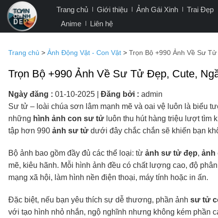
Bỏ
Trang chủ
Giới thiệu
Ảnh Gái Xinh
Trai Đẹp
qua
Anime
Liên hệ
nội
dung
Trang chủ
>
Ảnh Động Vật - Con Vật
>
Trọn Bộ +990 Ảnh Về Sư Tử 
Trọn Bộ +990 Ảnh Về Sư Tử Đẹp, Cute, Ngầ
Ngày đăng :
01-10-2025
|
Đăng bởi :
admin
Sư tử – loài chúa sơn lâm mạnh mẽ và oai vệ luôn là biểu tư
những
hình ảnh con sư tử
luôn thu hút hàng triệu lượt tìm
tập hơn 990
ảnh sư tử
dưới đây chắc chắn sẽ khiến bạn khô
Bộ ảnh bao gồm đầy đủ các thể loại: từ
ảnh sư tử đẹp
,
ảnh 
mẽ, kiêu hãnh. Mỗi hình ảnh đều có chất lượng cao, độ phân 
mạng xã hội, làm hình nền điện thoại, máy tính hoặc in ấn.
Đặc biệt, nếu bạn yêu thích sự dễ thương, phần ảnh
sư tử 
với tạo hình nhỏ nhắn, ngộ nghĩnh nhưng không kém phần cá