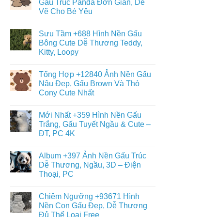
Gấu Trúc Panda Đơn Giản, Dễ
Đáng
ở
Yêu
Vẽ Cho Bé Yêu
Album
–
+6013
Đa
Không
Tranh
Dạng
có
Tô
Sưu Tầm +688 Hình Nền Gấu
Thể
bình
Màu
Loại
luận
Bông Cute Dễ Thương Teddy,
Con
ở
Gấu
Gấu
Kitty, Loopy
+468
Đáng
Hình
Yêu,
Không
Vẽ
Cute
có
Con
Tổng Hợp +12840 Ảnh Nền Gấu
&
bình
Gấu
Miễn
luận
Nâu Đẹp, Gấu Brown Và Thỏ
Cute,
ở
Phí
Gấu
Cony Cute Nhất
Sưu
Cho
Trúc
Tầm
Bé
Panda
Không
+688
Đơn
có
Hình
Mới Nhất +359 Hình Nền Gấu
Giản,
bình
Nền
Dễ
luận
Trắng, Gấu Tuyết Ngầu & Cute –
Gấu
ở
Vẽ
Bông
ĐT, PC 4K
Tổng
Cho
Cute
Hợp
Bé
Dễ
Không
+12840
Yêu
Thương
có
Ảnh
Album +397 Ảnh Nền Gấu Trúc
Teddy,
bình
Nền
Kitty,
luận
Dễ Thương, Ngầu, 3D – Điện
Gấu
ở
Loopy
Nâu
Thoại, PC
Mới
Đẹp,
Nhất
Gấu
Không
+359
Brown
có
Hình
Chiêm Ngưỡng +93671 Hình
Và
bình
Nền
Thỏ
luận
Nền Con Gấu Đẹp, Dễ Thương
Gấu
ở
Cony
Trắng,
Đủ Thể Loại Free
Album
Cute