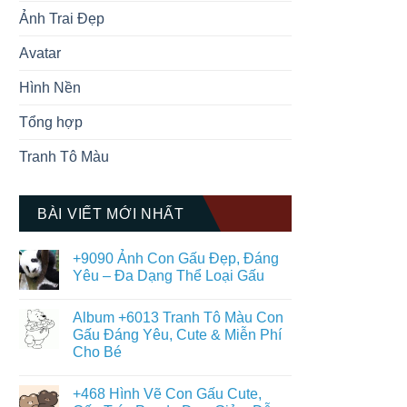
Ảnh Trai Đẹp
Avatar
Hình Nền
Tổng hợp
Tranh Tô Màu
BÀI VIẾT MỚI NHẤT
+9090 Ảnh Con Gấu Đẹp, Đáng
Yêu – Đa Dạng Thể Loại Gấu
Không
có
Album +6013 Tranh Tô Màu Con
bình
luận
Gấu Đáng Yêu, Cute & Miễn Phí
ở
Cho Bé
+9090
Ảnh
Không
Con
có
Gấu
+468 Hình Vẽ Con Gấu Cute,
bình
Đẹp,
luận