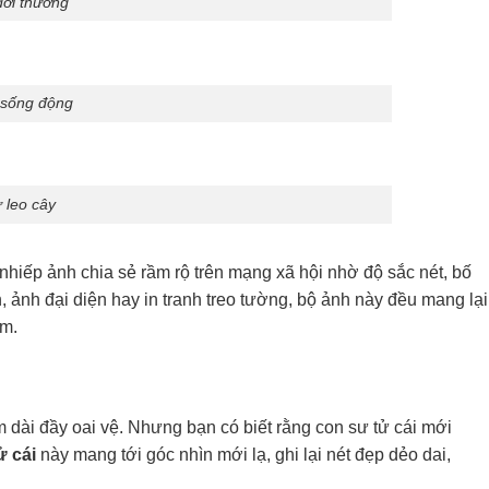
đời thường
 sống động
 leo cây
hiếp ảnh chia sẻ rầm rộ trên mạng xã hội nhờ độ sắc nét, bố
 ảnh đại diện hay in tranh treo tường, bộ ảnh này đều mang lại
em.
 dài đầy oai vệ. Nhưng bạn có biết rằng con sư tử cái mới
ử cái
này mang tới góc nhìn mới lạ, ghi lại nét đẹp dẻo dai,