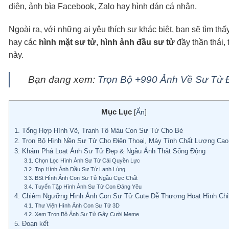
diện, ảnh bìa Facebook, Zalo hay hình dán cá nhân.
Ngoài ra, với những ai yêu thích sự khác biệt, bạn sẽ tìm th
hay các
hình mặt sư tử
,
hình ảnh đầu sư tử
đầy thần thái,
này.
Bạn đang xem:
Trọn Bộ +990 Ảnh Về Sư Tử Đ
Mục Lục
[
Ẩn
]
1.
Tổng Hợp Hình Vẽ, Tranh Tô Màu Con Sư Tử Cho Bé
2.
Trọn Bộ Hình Nền Sư Tử Cho Điện Thoại, Máy Tính Chất Lượng Cao
3.
Khám Phá Loạt Ảnh Sư Tử Đẹp & Ngầu Ảnh Thật Sống Động
3.1.
Chọn Lọc Hình Ảnh Sư Tử Cái Quyền Lực
3.2.
Top Hình Ảnh Đầu Sư Tử Lạnh Lùng
3.3.
BSt Hình Ảnh Con Sư Tử Ngầu Cực Chất
3.4.
Tuyển Tập Hình Ảnh Sư Tử Con Đáng Yêu
4.
Chiêm Ngưỡng Hình Ảnh Con Sư Tử Cute Dễ Thương Hoạt Hình Chi
4.1.
Thư Viện Hình Ảnh Con Sư Tử 3D
4.2.
Xem Trọn Bộ Ảnh Sư Tử Gây Cười Meme
5.
Đoạn kết