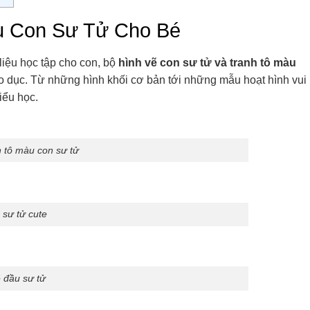
u Con Sư Tử Cho Bé
liệu học tập cho con, bộ
hình vẽ con sư tử và tranh tô màu
áo dục. Từ những hình khối cơ bản tới những mẫu hoạt hình vui
iểu học.
h tô màu con sư tử
 sư tử cute
 đầu sư tử