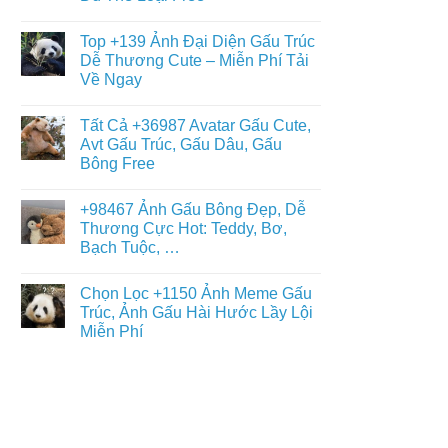
Gấu
+397
Nhất
Tuyết
Không
Ảnh
Ngầu
có
Nền
Top +139 Ảnh Đại Diện Gấu Trúc
&
bình
Gấu
Cute
luận
Dễ Thương Cute – Miễn Phí Tải
Trúc
ở
–
Dễ
Về Ngay
Chiêm
ĐT,
Thương,
Ngưỡng
PC
Ngầu,
Không
+93671
4K
3D
có
Hình
Tất Cả +36987 Avatar Gấu Cute,
–
bình
Nền
Điện
luận
Avt Gấu Trúc, Gấu Dâu, Gấu
Con
ở
Thoại,
Gấu
Bông Free
Top
PC
Đẹp,
+139
Dễ
Không
Ảnh
Thương
có
Đại
+98467 Ảnh Gấu Bông Đẹp, Dễ
Đủ
bình
Diện
Thể
luận
Thương Cực Hot: Teddy, Bơ,
Gấu
ở
Loại
Trúc
Bạch Tuộc, …
Tất
Free
Dễ
Cả
Thương
Không
+36987
Cute
có
Avatar
Chọn Lọc +1150 Ảnh Meme Gấu
–
bình
Gấu
Miễn
luận
Trúc, Ảnh Gấu Hài Hước Lầy Lội
Cute,
ở
Phí
Avt
Miễn Phí
+98467
Tải
Gấu
Ảnh
Về
Trúc,
Không
Gấu
Ngay
Gấu
có
Bông
Dâu,
bình
Đẹp,
Gấu
luận
Dễ
ở
Bông
Thương
Chọn
Free
Cực
Lọc
Hot:
+1150