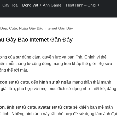
Cây Hoa
Động Vật
Ảnh Game
Hoạt Hình – Chibi
Đẹp, Cute, Ngầu Gây Bão Internet Gần Đây
u Gây Bão Internet Gần Đây
ợng của sự dũng cảm, quyền lực và bản lĩnh. Chính vì thế,
 kiếm mỗi tháng từ cộng đồng mạng trên khắp thế giới. Bộ sưu
ng thể rời mắt.
con sư tử cute
, đến
hình sư tử ngầu
mang thần thái mạnh
giải lớn, phù hợp với mọi mục đích sử dụng như thiết kế, đăng
con
,
ảnh sư tử cute
,
avatar sư tử cute
sẽ khiến bạn mê mẩn
 tính. Những hình ảnh này rất phù hợp để sử dụng làm ảnh đại