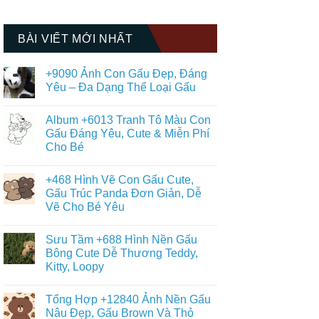
BÀI VIẾT MỚI NHẤT
+9090 Ảnh Con Gấu Đẹp, Đáng
Yêu – Đa Dạng Thể Loại Gấu
Không
có
Album +6013 Tranh Tô Màu Con
bình
luận
Gấu Đáng Yêu, Cute & Miễn Phí
ở
Cho Bé
+9090
Ảnh
Không
Con
có
Gấu
+468 Hình Vẽ Con Gấu Cute,
bình
Đẹp,
luận
Gấu Trúc Panda Đơn Giản, Dễ
Đáng
ở
Yêu
Vẽ Cho Bé Yêu
Album
–
+6013
Đa
Không
Tranh
Dạng
có
Tô
Sưu Tầm +688 Hình Nền Gấu
Thể
bình
Màu
Loại
luận
Bông Cute Dễ Thương Teddy,
Con
ở
Gấu
Gấu
Kitty, Loopy
+468
Đáng
Hình
Yêu,
Không
Vẽ
Cute
có
Con
Tổng Hợp +12840 Ảnh Nền Gấu
&
bình
Gấu
Miễn
luận
Nâu Đẹp, Gấu Brown Và Thỏ
Cute,
ở
Phí