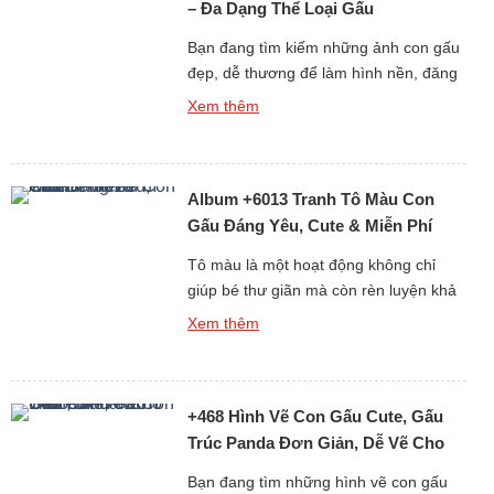
– Đa Dạng Thể Loại Gấu
Bạn đang tìm kiếm những ảnh con gấu
đẹp, dễ thương để làm hình nền, đăng
story, hoặc chia sẻ với bạn bè? Bộ sưu
Xem thêm
tập hình gấu cực kỳ đáng yêu dưới đây
chắc chắn sẽ khiến bạn không thể rời
mắt! Từ ảnh gấu cute, hình ảnh gấu
Album +6013 Tranh Tô Màu Con
ngầu, đến những ảnh gấu […]
Gấu Đáng Yêu, Cute & Miễn Phí
Cho Bé
Tô màu là một hoạt động không chỉ
giúp bé thư giãn mà còn rèn luyện khả
năng tư duy, sự kiên nhẫn và óc sáng
Xem thêm
tạo. Nếu bạn đang tìm kiếm những
tranh tô màu con gấu đáng yêu, dễ vẽ
và phù hợp với mọi độ tuổi, thì bộ sưu
+468 Hình Vẽ Con Gấu Cute, Gấu
tập hơn 6013 […]
Trúc Panda Đơn Giản, Dễ Vẽ Cho
Bé Yêu
Bạn đang tìm những hình vẽ con gấu