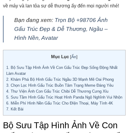
về máy và lan tỏa sự dễ thương ấy đến mọi người nhé!
Bạn đang xem:
Trọn Bộ +98706 Ảnh
Gấu Trúc Đẹp & Dễ Thương, Ngầu –
Hình Nền, Avatar
Mục Lục
[
Ẩn
]
1.
Bộ Sưu Tập Hình Ảnh Về Con Gấu Trúc Đẹp Sống Động Nhất
Làm Avatar
2.
Khám Phá Bộ Hình Gấu Trúc Ngầu 3D Mạnh Mẽ Oai Phong
3.
Chọn Lọc Hình Gấu Trúc Buồn Tâm Trạng Meme Đáng Yêu
4.
Thư Viện Ảnh Con Gấu Trúc Chibi Dễ Thương Cưng Xỉu
5.
Sưu Tầm Hình Gấu Trúc Hoạt Hình Panda Ngộ Nghĩnh Vui Nhộn
6.
Miễn Phí Hình Nền Gấu Trúc Cho ĐIện Thoại, Máy Tính 4K
7.
Kết Bài
Bộ Sưu Tập Hình Ảnh Về Con