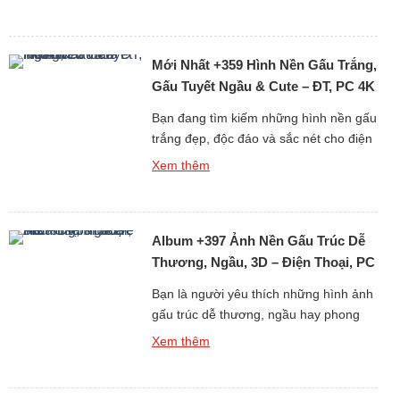
dưới đây chắc chắn sẽ khiến bạn thích
mê! Từ những hình ảnh đơn giản đáng
yêu đến loạt ảnh ngọt ngào của cặp đôi
Mới Nhất +359 Hình Nền Gấu Trắng,
hoạt hình huyền thoại Brown […]
Gấu Tuyết Ngầu & Cute – ĐT, PC 4K
Bạn đang tìm kiếm những hình nền gấu
trắng đẹp, độc đáo và sắc nét cho điện
thoại hoặc máy tính? Bộ sưu tập mới
Xem thêm
nhất gồm hơn 359 ảnh nền gấu trắng,
từ gấu tuyết ngầu đến gấu trắng cute
chắc chắn sẽ khiến bạn hài lòng ngay
Album +397 Ảnh Nền Gấu Trúc Dễ
từ cái nhìn đầu tiên. Tại […]
Thương, Ngầu, 3D – Điện Thoại, PC
Bạn là người yêu thích những hình ảnh
gấu trúc dễ thương, ngầu hay phong
cách 3D sống động? Album +397 ảnh
Xem thêm
nền gấu trúc dành cho điện thoại và
máy tính cá nhân (PC) chắc chắn sẽ
làm bạn hài lòng. Gấu trúc vốn là biểu