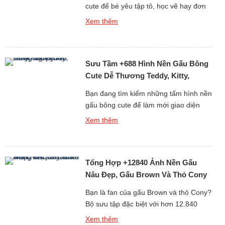
cute để bé yêu tập tô, học vẽ hay đơn
giản là làm ảnh trang trí, sticker, sổ tay?
Xem thêm
Bộ sưu tập hơn 468 ảnh vẽ gấu dễ
thương dưới đây sẽ khiến bé nhà bạn
(và cả người lớn) phải thích mê vì độ
Sưu Tầm +688 Hình Nền Gấu Bông
đáng yêu […]
Cute Dễ Thương Teddy, Kitty,
Loopy
Bạn đang tìm kiếm những tấm hình nền
gấu bông cute để làm mới giao diện
điện thoại hay máy tính mỗi ngày? Bộ
Xem thêm
sưu tập đặc biệt gồm hơn 688 hình nền
gấu bông dễ thương dưới đây chắc
chắn sẽ khiến bạn “lụi tim” với loạt thiết
Tổng Hợp +12840 Ảnh Nền Gấu
kế mềm mại, đáng yêu và […]
Nâu Đẹp, Gấu Brown Và Thỏ Cony
Cute Nhất
Bạn là fan của gấu Brown và thỏ Cony?
Bộ sưu tập đặc biệt với hơn 12.840
hình nền gấu Brown cute, đẹp, sắc nét
Xem thêm