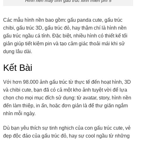
Hình nền máy tính gấu trúc xinh miễn phí 5
Các mẫu hình nền bao gồm: gấu panda cute, gấu trúc
chibi, gấu trúc 3D, gấu trúc đỏ, hay thậm chí là hình nền
gấu trúc ngầu cá tính. Đặc biệt, nhiều hình có thiết kế tối
giản giúp tiết kiệm pin và tạo cảm giác thoải mái khi sử
dụng lâu dài.
Kết Bài
Với hơn 98.000 ảnh gấu trúc từ thực tế đến hoạt hình, 3D
và chibi cute, bạn đã có cả một kho ảnh tuyệt vời để lựa
chọn cho mọi mục đích sử dụng: từ avatar, story, hình nền
đến làm thiệp, in ấn, hoặc đơn giản là để thư giãn ngắm
nhìn mỗi ngày.
Dù bạn yêu thích sự tinh nghịch của con gấu trúc cute, vẻ
đẹp độc đáo của gấu trúc đỏ, hay sự cool ngầu từ những