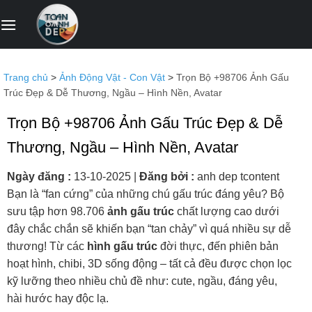
Bỏ
qua
nội
dung
Trang chủ
>
Ảnh Động Vật - Con Vật
>
Trọn Bộ +98706 Ảnh Gấu
Trúc Đẹp & Dễ Thương, Ngầu – Hình Nền, Avatar
Trọn Bộ +98706 Ảnh Gấu Trúc Đẹp & Dễ
Thương, Ngầu – Hình Nền, Avatar
Ngày đăng :
13-10-2025
|
Đăng bởi :
anh dep tcontent
Bạn là “fan cứng” của những chú gấu trúc đáng yêu? Bộ
sưu tập hơn 98.706
ảnh gấu trúc
chất lượng cao dưới
đây chắc chắn sẽ khiến bạn “tan chảy” vì quá nhiều sự dễ
thương! Từ các
hình gấu trúc
đời thực, đến phiên bản
hoạt hình, chibi, 3D sống động – tất cả đều được chọn lọc
kỹ lưỡng theo nhiều chủ đề như: cute, ngầu, đáng yêu,
hài hước hay độc lạ.