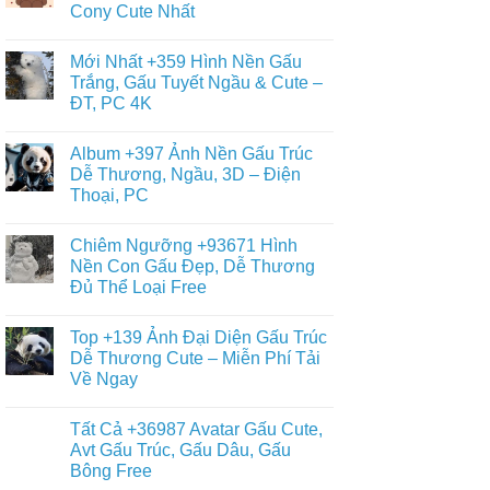
Gấu
Cony Cute Nhất
Sưu
Cho
Trúc
Tầm
Bé
Panda
Không
+688
Đơn
có
Hình
Mới Nhất +359 Hình Nền Gấu
Giản,
bình
Nền
Dễ
luận
Trắng, Gấu Tuyết Ngầu & Cute –
Gấu
ở
Vẽ
Bông
ĐT, PC 4K
Tổng
Cho
Cute
Hợp
Bé
Dễ
Không
+12840
Yêu
Thương
có
Ảnh
Album +397 Ảnh Nền Gấu Trúc
Teddy,
bình
Nền
Kitty,
luận
Dễ Thương, Ngầu, 3D – Điện
Gấu
ở
Loopy
Nâu
Thoại, PC
Mới
Đẹp,
Nhất
Gấu
Không
+359
Brown
có
Hình
Chiêm Ngưỡng +93671 Hình
Và
bình
Nền
Thỏ
luận
Nền Con Gấu Đẹp, Dễ Thương
Gấu
ở
Cony
Trắng,
Đủ Thể Loại Free
Album
Cute
Gấu
+397
Nhất
Tuyết
Không
Ảnh
Ngầu
có
Nền
Top +139 Ảnh Đại Diện Gấu Trúc
&
bình
Gấu
Cute
luận
Dễ Thương Cute – Miễn Phí Tải
Trúc
ở
–
Dễ
Về Ngay
Chiêm
ĐT,
Thương,
Ngưỡng
PC
Ngầu,
Không
+93671
4K
3D
có
Hình
Tất Cả +36987 Avatar Gấu Cute,
–
bình
Nền
Điện
luận
Avt Gấu Trúc, Gấu Dâu, Gấu
Con
ở
Thoại,
Gấu
Bông Free
Top
PC
Đẹp,
+139