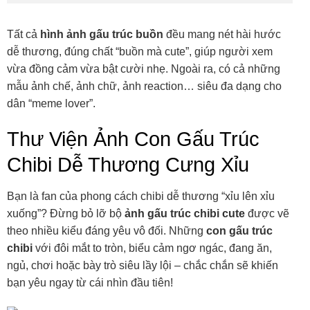
Tất cả
hình ảnh gấu trúc buồn
đều mang nét hài hước
dễ thương, đúng chất “buồn mà cute”, giúp người xem
vừa đồng cảm vừa bật cười nhẹ. Ngoài ra, có cả những
mẫu ảnh chế, ảnh chữ, ảnh reaction… siêu đa dạng cho
dân “meme lover”.
Thư Viện Ảnh Con Gấu Trúc
Chibi Dễ Thương Cưng Xỉu
Bạn là fan của phong cách chibi dễ thương “xỉu lên xỉu
xuống”? Đừng bỏ lỡ bộ
ảnh gấu trúc chibi cute
được vẽ
theo nhiều kiểu đáng yêu vô đối. Những
con gấu trúc
chibi
với đôi mắt to tròn, biểu cảm ngơ ngác, đang ăn,
ngủ, chơi hoặc bày trò siêu lầy lội – chắc chắn sẽ khiến
bạn yêu ngay từ cái nhìn đầu tiên!