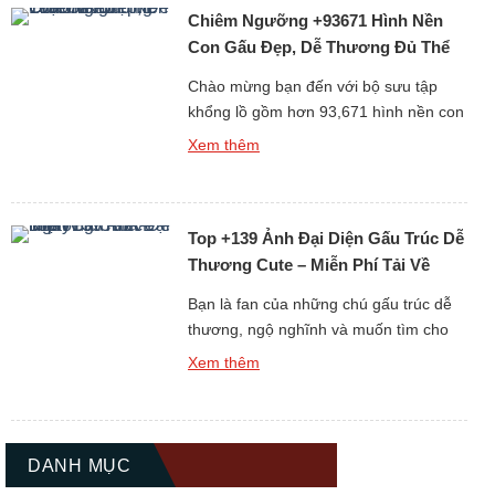
Chiêm Ngưỡng +93671 Hình Nền
tượng của sự dễ thương và thân thiện,
[…]
Con Gấu Đẹp, Dễ Thương Đủ Thể
Loại Free
Chào mừng bạn đến với bộ sưu tập
khổng lồ gồm hơn 93,671 hình nền con
gấu đẹp, dễ thương và đa dạng thể loại
Xem thêm
hoàn toàn miễn phí. Gấu luôn là biểu
tượng của sự dễ mến, thân thiện và
bình yên, chính vì thế những hình nền
Top +139 Ảnh Đại Diện Gấu Trúc Dễ
gấu không chỉ làm đẹp cho […]
Thương Cute – Miễn Phí Tải Về
Ngay
Bạn là fan của những chú gấu trúc dễ
thương, ngộ nghĩnh và muốn tìm cho
mình một hình đại diện thật ấn tượng?
Xem thêm
Bộ sưu tập Top +139 Ảnh Đại Diện Gấu
Trúc Dễ Thương Cute chắc chắn sẽ là
kho báu không thể bỏ qua dành cho
bạn. Gấu trúc luôn được biết […]
DANH MỤC