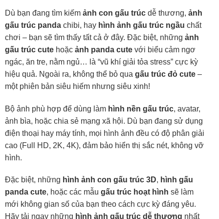
Dù bạn đang tìm kiếm
ảnh con gấu trúc
dễ thương,
ảnh
gấu trúc panda
chibi, hay
hình ảnh gấu trúc ngầu
chất
chơi – bạn sẽ tìm thấy tất cả ở đây. Đặc biệt, những
ảnh
gấu trúc cute
hoặc
ảnh panda cute
với biểu cảm ngơ
ngác, ăn tre, nằm ngủ… là “vũ khí giải tỏa stress” cực kỳ
hiệu quả. Ngoài ra, không thể bỏ qua
gấu trúc đỏ cute
–
một phiên bản siêu hiếm nhưng siêu xinh!
Bộ ảnh phù hợp để dùng làm
hình nền gấu trúc
, avatar,
ảnh bìa, hoặc chia sẻ mạng xã hội. Dù bạn đang sử dụng
điện thoại hay máy tính, mọi hình ảnh đều có độ phân giải
cao (Full HD, 2K, 4K), đảm bảo hiển thị sắc nét, không vỡ
hình.
Đặc biệt, những
hình ảnh con gấu trúc 3D
,
hình gấu
panda cute
, hoặc các mẫu
gấu trúc hoạt hình
sẽ làm
mới không gian số của bạn theo cách cực kỳ đáng yêu.
Hãy tải ngay những
hình ảnh gấu trúc dễ thương
nhất