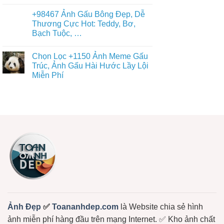
Dễ
Không
Ảnh
Thương
có
Đại
+98467 Ảnh Gấu Bông Đẹp, Dễ
Đủ
bình
Diện
Thể
luận
Thương Cực Hot: Teddy, Bơ,
Gấu
ở
Loại
Trúc
Bạch Tuộc, …
Tất
Free
Dễ
Cả
Thương
Không
+36987
Cute
có
Avatar
Chọn Lọc +1150 Ảnh Meme Gấu
–
bình
Gấu
Miễn
luận
Trúc, Ảnh Gấu Hài Hước Lầy Lội
Cute,
ở
Phí
Avt
Miễn Phí
+98467
Tải
Gấu
Ảnh
Về
Trúc,
Không
Gấu
Ngay
Gấu
có
Bông
Dâu,
bình
Đẹp,
Gấu
luận
Dễ
ở
Bông
Thương
Chọn
Free
Cực
Lọc
Hot:
+1150
Teddy,
Ảnh
Bơ,
Meme
Bạch
Gấu
Tuộc,
Trúc,
…
Ảnh
Gấu
Hài
Hước
Lầy
Lội
Miễn
Ảnh Đẹp
✅
Toananhdep.com
là Website chia sẻ hình
Phí
ảnh miễn phí hàng đầu trên mạng Internet. ✅ Kho ảnh chất