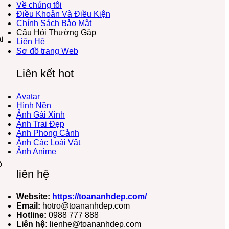
Về chúng tôi
Điều Khoản Và Điều Kiện
Chính Sách Bảo Mật
Câu Hỏi Thường Gặp
i
Liên Hệ
Sơ đồ trang Web
Liên kết hot
Avatar
Hình Nền
Ảnh Gái Xinh
Ảnh Trai Đẹp
Ảnh Phong Cảnh
Ảnh Các Loài Vật
Ảnh Anime
ồ
liên hệ
Website:
https://toananhdep.com/
Email:
hotro@toananhdep.com
Hotline:
0988 777 888
Liên hệ:
lienhe@toananhdep.com