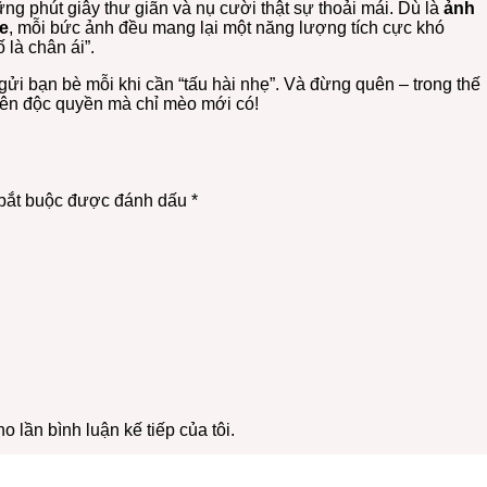
g phút giây thư giãn và nụ cười thật sự thoải mái. Dù là
ảnh
e
, mỗi bức ảnh đều mang lại một năng lượng tích cực khó
là chân ái”.
ửi bạn bè mỗi khi cần “tấu hài nhẹ”. Và đừng quên – trong thế
uyên độc quyền mà chỉ mèo mới có!
bắt buộc được đánh dấu
*
o lần bình luận kế tiếp của tôi.