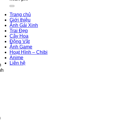
Trang chủ
Giới thiệu
Ảnh Gái Xinh
Trai Đẹp
Cây Hoa
Động Vật
Ảnh Game
Hoạt Hình – Chibi
Anime
Liên hệ
h
nh
n