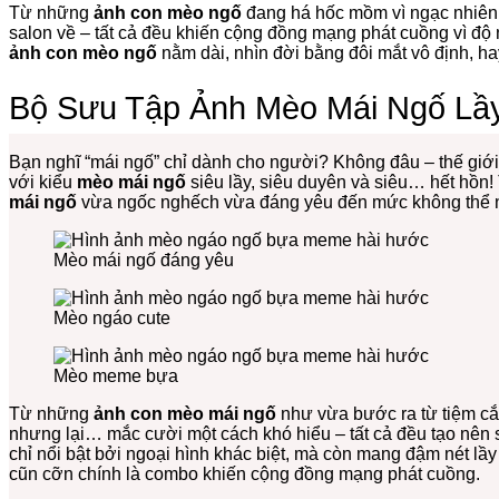
Từ những
ảnh con mèo ngố
đang há hốc mồm vì ngạc nhiên
salon về – tất cả đều khiến cộng đồng mạng phát cuồng vì đ
ảnh con mèo ngố
nằm dài, nhìn đời bằng đôi mắt vô định, h
Bộ Sưu Tập Ảnh Mèo Mái Ngố Lầy
Bạn nghĩ “mái ngố” chỉ dành cho người? Không đâu – thế giới
với kiểu
mèo mái ngố
siêu lầy, siêu duyên và siêu… hết hồn
mái ngố
vừa ngốc nghếch vừa đáng yêu đến mức không thể n
Mèo mái ngố đáng yêu
Mèo ngáo cute
Mèo meme bựa
Từ những
ảnh con mèo mái ngố
như vừa bước ra từ tiệm cắ
nhưng lại… mắc cười một cách khó hiểu – tất cả đều tạo nê
chỉ nổi bật bởi ngoại hình khác biệt, mà còn mang đậm nét lầy 
cũn cỡn chính là combo khiến cộng đồng mạng phát cuồng.