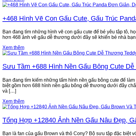
+468 Hình Vẽ Con Gấu Cute, Gấu Trúc Pand
Bạn đang tìm những hình vẽ con gấu cute để bé yêu tập tô, học 
hơn 468 ảnh vẽ gấu dễ thương dưới đây sẽ khiến bé nhà bạn (
Xem thêm
Sưu Tầm +688 Hình Nền Gấu Bông Cute Dễ T
Bạn đang tìm kiếm những tấm hình nền gấu bông cute để làm 
biệt gồm hơn 688 hình nền gấu bông dễ thương dưới đây chắc c
và […]
Xem thêm
Tổng Hợp +12840 Ảnh Nền Gấu Nâu Đẹp, Gấ
Bạn là fan của gấu Brown và thỏ Cony? Bộ sưu tập đặc biệt v