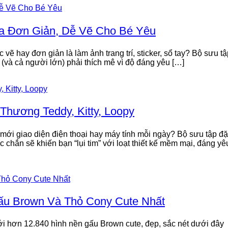
a Đơn Giản, Dễ Vẽ Cho Bé Yêu
vẽ hay đơn giản là làm ảnh trang trí, sticker, sổ tay? Bộ sưu tậ
và cả người lớn) phải thích mê vì độ đáng yêu […]
hương Teddy, Kitty, Loopy
mới giao diện điện thoại hay máy tính mỗi ngày? Bộ sưu tập đ
hắn sẽ khiến bạn “lụi tim” với loạt thiết kế mềm mại, đáng yê
u Brown Và Thỏ Cony Cute Nhất
ới hơn 12.840 hình nền gấu Brown cute, đẹp, sắc nét dưới đây