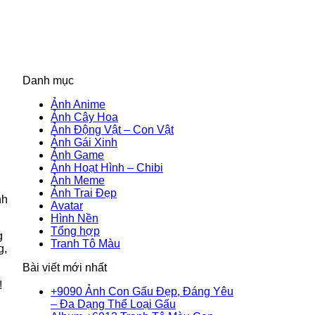
Danh mục
Ảnh Anime
Ảnh Cây Hoa
Ảnh Động Vật – Con Vật
Ảnh Gái Xinh
Ảnh Game
Ảnh Hoạt Hình – Chibi
Ảnh Meme
Ảnh Trai Đẹp
nh
Avatar
Hình Nền
Tổng hợp
g
Tranh Tô Màu
g,
Bài viết mới nhất
!
+9090 Ảnh Con Gấu Đẹp, Đáng Yêu
Không
– Đa Dạng Thể Loại Gấu