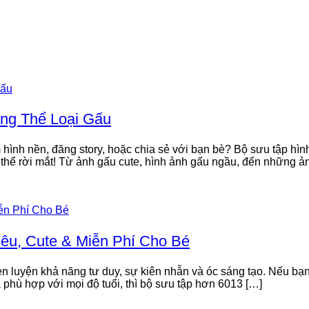
ng Thể Loại Gấu
ình nền, đăng story, hoặc chia sẻ với bạn bè? Bộ sưu tập hìn
thể rời mắt! Từ ảnh gấu cute, hình ảnh gấu ngầu, đến những ả
u, Cute & Miễn Phí Cho Bé
èn luyện khả năng tư duy, sự kiên nhẫn và óc sáng tạo. Nếu bạ
phù hợp với mọi độ tuổi, thì bộ sưu tập hơn 6013 […]