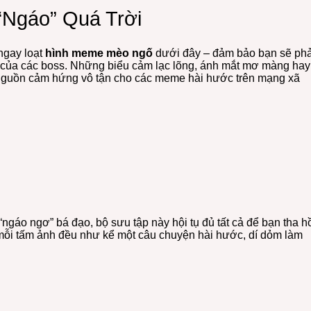
Ngáo” Quá Trời
ngay loạt
hình meme mèo ngố
dưới đây – đảm bảo bạn sẽ phả
 của các boss. Những biểu cảm lạc lõng, ánh mắt mơ màng hay
nguồn cảm hứng vô tận cho các meme hài hước trên mạng xã
gáo ngơ” bá đạo, bộ sưu tập này hội tụ đủ tất cả để bạn tha h
à mỗi tấm ảnh đều như kể một câu chuyện hài hước, dí dỏm làm