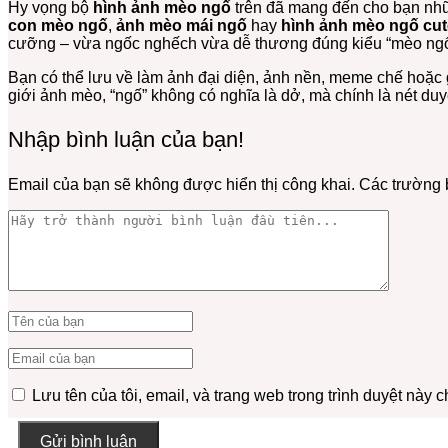
Hy vọng bộ
hình ảnh mèo ngố
trên đã mang đến cho bạn nhữn
con mèo ngố
,
ảnh mèo mái ngố
hay
hình ảnh mèo ngố cut
cưỡng – vừa ngốc nghếch vừa dễ thương đúng kiểu “mèo ngố 
Bạn có thể lưu về làm ảnh đại diện, ảnh nền, meme chế hoặc g
giới ảnh mèo, “ngố” không có nghĩa là dở, mà chính là nét d
Nhập bình luận của bạn!
Email của bạn sẽ không được hiển thị công khai.
Các trường 
Lưu tên của tôi, email, và trang web trong trình duyệt này ch
Gửi bình luận