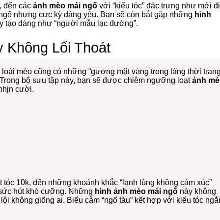
, đến các
ảnh mèo mái ngố
với “kiểu tóc” đặc trưng như mới đi
ộ ngố nhưng cực kỳ đáng yêu. Bạn sẽ còn bắt gặp những
hình
ay tạo dáng như “người mẫu lạc đường”.
 Không Lối Thoát
 loài mèo cũng có những “gương mặt vàng trong làng thời trang
! Trong bộ sưu tập này, bạn sẽ được chiêm ngưỡng loạt
ảnh mè
hịn cười.
t tóc 10k, đến những khoảnh khắc “lạnh lùng không cảm xúc”
n sức hút khó cưỡng. Những
hình ảnh mèo mái ngố
này không
lội không giống ai. Biểu cảm “ngố tàu” kết hợp với kiểu tóc ngắ