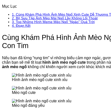
Mục Lục
1.
Cùng Khám Phá Hình Ảnh Mèo Ngố Xinh Cute Dễ Thương T
2.
Bộ Sưu Tập Ảnh Mèo Mái Ngố Lầy Không Lối Thoát
3.
Top Những Hình Meme Mèo Ngố “Ngáo” Quá Trời
4.
Đoạn Kết
Cùng Khám Phá Hình Ảnh Mèo Ng
Con Tim
Nếu bạn đã từng “rụng tim” vì những biểu cảm ngơ ngác, gương
chắn bạn sẽ mê tít loạt
hình ảnh mèo ngố cute
trong phần nà
ảnh mèo ngố
không chỉ khiến người xem cười khúc khích m
Hình ảnh mèo ngố cute xinh xỉu
Mèo ngố cute
Mèo ngố đáng yêu