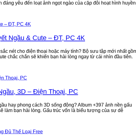
 đáng yêu đến loạt ảnh ngọt ngào của cặp đôi hoạt hình huyền
yết Ngầu & Cute – ĐT, PC 4K
sắc nét cho điện thoại hoặc máy tính? Bộ sưu tập mới nhất gồ
te chắc chắn sẽ khiến bạn hài lòng ngay từ cái nhìn đầu tiên.
gầu, 3D – Điện Thoại, PC
 ngầu hay phong cách 3D sống động? Album +397 ảnh nền gấu
sẽ làm bạn hài lòng. Gấu trúc vốn là biểu tượng của sự dễ