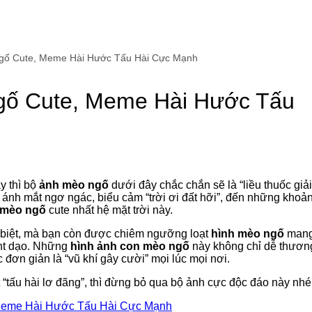
gố Cute, Meme Hài Hước Tấu Hài Cực Mạnh
gố Cute, Meme Hài Hước Tấu
y thì bộ
ảnh mèo ngố
dưới đây chắc chắn sẽ là “liều thuốc giải
ừ ánh mắt ngơ ngác, biểu cảm “trời ơi đất hỡi”, đến những khoả
 mèo ngố
cute nhất hệ mặt trời này.
c biệt, mà bạn còn được chiêm ngưỡng loạt
hình mèo ngố
man
nt dạo. Những
hình ảnh con mèo ngố
này không chỉ dễ thươn
 đơn giản là “vũ khí gây cười” mọi lúc mọi nơi.
“tấu hài lơ đãng”, thì đừng bỏ qua bộ ảnh cực độc đáo này nhé
Meme Hài Hước Tấu Hài Cực Mạnh