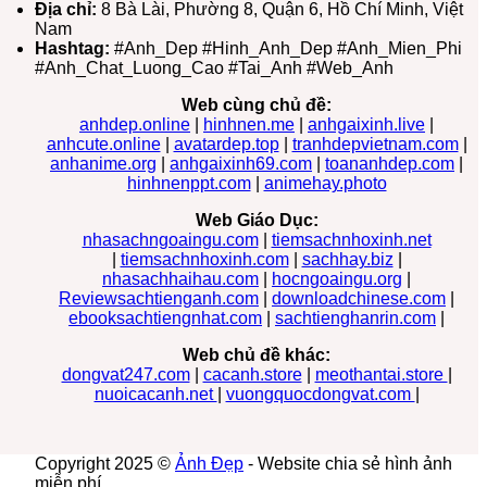
Địa chỉ:
8 Bà Lài, Phường 8, Quận 6, Hồ Chí Minh, Việt
Nam
Hashtag:
#Anh_Dep #Hinh_Anh_Dep #Anh_Mien_Phi
#Anh_Chat_Luong_Cao #Tai_Anh #Web_Anh
Web cùng chủ đề:
anhdep.online
|
hinhnen.me
|
anhgaixinh.live
|
anhcute.online
|
avatardep.top
|
tranhdepvietnam.com
|
anhanime.org
|
anhgaixinh69.com
|
toananhdep.com
|
hinhnenppt.com
|
animehay.photo
Web Giáo Dục:
nhasachngoaingu.com
|
tiemsachnhoxinh.net
|
tiemsachnhoxinh.com
|
sachhay.biz
|
nhasachhaihau.com
|
hocngoaingu.org
|
Reviewsachtienganh.com
|
downloadchinese.com
|
ebooksachtiengnhat.com
|
sachtienghanrin.com
|
Web chủ đề khác:
dongvat247.com
|
cacanh.store
|
meothantai.store
|
nuoicacanh.net
|
vuongquocdongvat.com
|
Copyright 2025 ©
Ảnh Đẹp
- Website chia sẻ hình ảnh
miễn phí