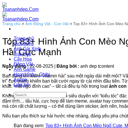
Bỏ
qua
nội
dung
Trang chủ
>
Ảnh Động Vật - Con Vật
>
Top 83+ Hình Ảnh Con Mèo N
Trang chủ
Top 83+ Hình Ảnh Con Mèo N
Giới thiệu
Ảnh Gái Xinh
Hài Cực Mạnh
Trai Đẹp
Cây Hoa
Động Vật
Ngày đăng :
22-08-2025
|
Đăng bởi :
anh dep tcontent
Ảnh Game
Hoạt Hình – Chibi
Bạn đang tìm kiếm “vitamin hài” sau một ngày dài mệt mỏi? Vậ
Anime
trí” cực mạnh khiến bạn bật cười ngay từ cái nhìn đầu tiên. T
Liên hệ
khắc “mặt ngố đỉnh cao” – tất cả đều tụ hội trong loạt
ảnh con
Không chỉ có
ảnh mèo mái ngố
siêu duyên với “kiểu tóc” đặ
đậm tính… tấu hài, cực hợp để làm meme, avatar hay comme
mà còn rất chất lượng – có thể dùng làm sticker, ảnh nền, hoặc
Nếu bạn yêu thích sự hài hước nhẹ nhàng, đáng yêu pha chút 
Bạn đang xem:
Top 83+ Hình Ảnh Con Mèo Ngố Cute, 