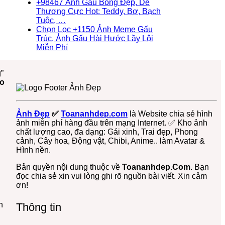
Gấu
Gấu
Yêu
Ngưỡng
Và
luận
có
+98467 Ảnh Gấu Bông Đẹp, Dễ
Trúc
ở
Tuyết
+93671
Thỏ
bình
Thương Cực Hot: Teddy, Bơ, Bạch
Dễ
Top
Ngầu
Hình
Cony
Không
luận
Tuộc, …
Thương,
+139
&
Nền
Cute
ở
có
Chọn Lọc +1150 Ảnh Meme Gấu
Ngầu,
Ảnh
Cute
Con
Nhất
Tất
bình
Trúc, Ảnh Gấu Hài Hước Lầy Lội
3D
Đại
–
Gấu
Cả
luận
Không
Miễn Phí
–
Diện
ĐT,
ở
Đẹp,
+36987
có
Điện
Gấu
PC
+98467
Dễ
Avatar
bình
”
Thoại,
Trúc
4K
Ảnh
Thương
Gấu
luận
o
PC
Dễ
Gấu
ở
Đủ
Cute,
Thương
Bông
Chọn
Thể
Avt
Cute
Đẹp,
Lọc
Loại
Gấu
–
Dễ
+1150
Free
Trúc,
Ảnh Đẹp
✅
Toananhdep.com
là Website chia sẻ hình
Miễn
Thương
Ảnh
Gấu
ảnh miễn phí hàng đầu trên mạng Internet. ✅ Kho ảnh
Phí
Cực
Meme
Dâu,
chất lượng cao, đa dạng: Gái xinh, Trai đẹp, Phong
Tải
Hot:
Gấu
Gấu
cảnh, Cây hoa, Động vật, Chibi, Anime.. làm Avatar &
Về
Teddy,
Trúc,
Bông
Hình nền.
Ngay
Bơ,
Ảnh
Free
Bạch
Gấu
Bản quyền nội dung thuộc về
Toananhdep.Com
. Bạn
Tuộc,
Hài
đọc chia sẻ xin vui lòng ghi rõ nguồn bài viết. Xin cảm
…
Hước
ơn!
Lầy
Lội
n
Thông tin
Miễn
Phí