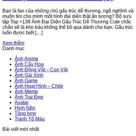
Bạn là fan của những chú gấu trúc dễ thương, ngộ nghĩnh và
muốn tìm cho mình một hình đại diện thật ấn tượng? Bộ sưu
tập Top +139 Ảnh Đại Diện Gấu Trúc Dễ Thương Cute chắc
chắn sẽ là kho báu không thể bỏ qua dành cho bạn. Gấu trúc
luôn được biết […]
Xem thêm
Danh mục
Ảnh Anime
Ảnh Cây Hoa
Ảnh Động Vật – Con Vật
Ảnh Gái Xinh
Ảnh Game
Ảnh Hoạt Hình – Chibi
Ảnh Meme
Ảnh Trai Đẹp
Avatar
Hình Nền
Tổng hợp
Tranh Tô Màu
Bài viết mới nhất