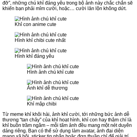
đỡ”, những chú khỉ đáng yêu trong bộ ảnh này chắc chắn sẽ
khiến bạn phải mỉm cười, hoặc… cười lăn lộn không dứt.
Khỉ con anime cute
Hình khỉ chibi cute nhất
Hình khỉ đáng yêu
Hình ảnh chú khỉ cute
Ảnh khỉ dễ thương
Khỉ mập chibi
Từ meme khỉ khôi hài, ảnh khỉ cười, tới những bức ảnh dễ
thương “tan chảy” của khỉ hoạt hình, khỉ con hay thậm chí là
khỉ buồn trầm ngâm – mỗi tấm ảnh đều mang một nét duyên
dáng riêng. Bạn có thể sử dụng làm avatar, ảnh đại diện
mạng xã hội, sticker tin nhắn hoặc đơn thuần chỉ để giải trí,