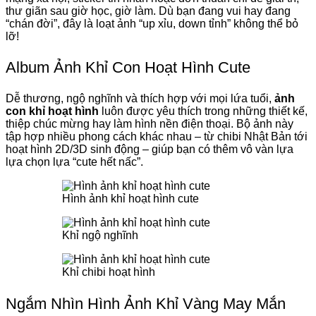
thư giãn sau giờ học, giờ làm. Dù bạn đang vui hay đang
“chán đời”, đây là loạt ảnh “up xỉu, down tỉnh” không thể bỏ
lỡ!
Album Ảnh Khỉ Con Hoạt Hình Cute
Dễ thương, ngộ nghĩnh và thích hợp với mọi lứa tuổi,
ảnh
con khỉ hoạt hình
luôn được yêu thích trong những thiết kế,
thiệp chúc mừng hay làm hình nền điện thoại. Bộ ảnh này
tập hợp nhiều phong cách khác nhau – từ chibi Nhật Bản tới
hoạt hình 2D/3D sinh động – giúp bạn có thêm vô vàn lựa
lựa chọn lựa “cute hết nấc”.
Hình ảnh khỉ hoạt hình cute
Khỉ ngộ nghĩnh
Khỉ chibi hoạt hình
Ngắm Nhìn Hình Ảnh Khỉ Vàng May Mắn