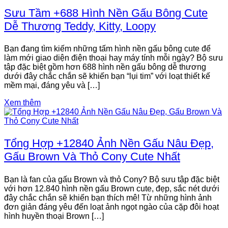
Sưu Tầm +688 Hình Nền Gấu Bông Cute
Dễ Thương Teddy, Kitty, Loopy
Bạn đang tìm kiếm những tấm hình nền gấu bông cute để
làm mới giao diện điện thoại hay máy tính mỗi ngày? Bộ sưu
tập đặc biệt gồm hơn 688 hình nền gấu bông dễ thương
dưới đây chắc chắn sẽ khiến bạn “lụi tim” với loạt thiết kế
mềm mại, đáng yêu và […]
Xem thêm
Tổng Hợp +12840 Ảnh Nền Gấu Nâu Đẹp,
Gấu Brown Và Thỏ Cony Cute Nhất
Bạn là fan của gấu Brown và thỏ Cony? Bộ sưu tập đặc biệt
với hơn 12.840 hình nền gấu Brown cute, đẹp, sắc nét dưới
đây chắc chắn sẽ khiến bạn thích mê! Từ những hình ảnh
đơn giản đáng yêu đến loạt ảnh ngọt ngào của cặp đôi hoạt
hình huyền thoại Brown […]