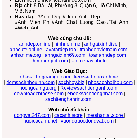
Địa chỉ:
8 Bà Lài, Phường 8, Quận 6, Hồ Chí Minh,
Việt Nam
Hashtag:
#Anh_Dep #Hinh_Anh_Dep
#Anh_Mien_Phi #Anh_Chat_Luong_Cao #Tai_Anh
#Web_Anh
Web cùng chủ đề:
anhdep.online
|
hinhnen.me
|
anhgaixinh.live
|
anhcute.online
|
avatardep.top
|
tranhdepvietnam.com
|
anhanime.org
|
anhgaixinh69.com
|
toananhdep.com
|
hinhnenppt.com
|
animehay.photo
Web Giáo Dục:
nhasachngoaingu.com
|
tiemsachnhoxinh.net
|
tiemsachnhoxinh.com
|
sachhay.biz
|
nhasachhaihau.com
|
hocngoaingu.org
|
Reviewsachtienganh.com
|
downloadchinese.com
|
ebooksachtiengnhat.com
|
sachtienghanrin.com
|
Web chủ đề khác:
dongvat247.com
|
cacanh.store
|
meothantai.store
|
nuoicacanh.net
|
vuongquocdongvat.com
|