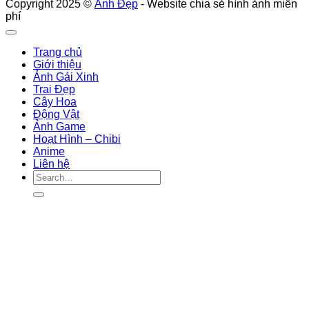
Copyright 2025 ©
Ảnh Đẹp
- Website chia sẻ hình ảnh miễn
phí
Trang chủ
Giới thiệu
Ảnh Gái Xinh
Trai Đẹp
Cây Hoa
Động Vật
Ảnh Game
Hoạt Hình – Chibi
Anime
Liên hệ