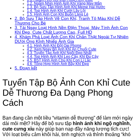
1.2.
Ngắm Nhìn Hình Ảnh Khỉ Vàng May Mắn
1.3.
Bộ Sưu Tập Hình Ảnh Khỉ Meme Hài Hước
1.4.
Top Hình Ảnh Khỉ Cười Lầy Lội
1.5.
Hình Ảnh Con Khỉ Buồn Lặng Lẽ
2.
Bộ Sưu Tập Hình Vẽ Con Khỉ, Tranh Tô Màu Khỉ Dễ
Thương Cho Bé
3.
Tải Ngay Loạt Hình Nền ĐIện Thoại, Máy Tính Ảnh Con
Khỉ Đẹp, Cute Chất Lượng Cao, Full HD
4.
Khám Phá Loạt Ảnh Con Khỉ Chân Thật Ngoài Tự Nhiên
DƯới Ống KÍnh Nhiếp Ảnh Gia
4.1.
Hình Ảnh Khỉ Đột Oai Phong
4.2.
Xem Ngay Bộ Ảnh Khỉ Ăn Chuối Cute
4.3.
Tuyển Tập Ảnh Khỉ Ngồi Đẹp Nhất
4.4.
Top Hình Ảnh Khỉ Leo Cây, Khỉ Đu Cây
4.5.
BST Hình Ảnh Chú Khỉ Con Lí Lắc
4.6.
Tổng Hợp Hình Ảnh Bầy Khỉ Đẹp
5.
Đoạn kết
Tuyển Tập Bộ Ảnh Con Khỉ Cute
Dễ Thương Đa Dạng Phong
Cách
Bạn đang cần một liều “vitamin dễ thương” để làm mới ngày
dài mỏi mệt? Hãy để bộ sưu tập
hình ảnh khỉ ngộ nghĩnh,
cute cưng xỉu
này giúp bạn nạp đầy năng lượng tích cực!
Với loạt biểu cảm khôi hài, tinh nghịch và thỉnh thoảng “khó