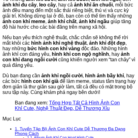
ảnh khỉ đu cây
,
leo cây
, hay cả
ảnh khỉ ăn chuối
, mỗi bức
ảnh đều mang đến một sắc thái riêng biệt, thú vị và cực kỳ
giải trí. Không dừng lại ở đó, bạn còn có thể tìm thấy những
ảnh con khỉ meme
,
ảnh khỉ chất
,
ảnh khỉ ngầu
giúp tăng
độ hài hước cho các bài đăng trên mạng xã hội.
Nếu bạn yêu thích nghệ thuật, chắc chắn sẽ không thể rời
mắt khỏi các
hình ảnh khỉ nghệ thuật
,
ảnh khỉ đột đẹp
,
hay những
bức hình con khỉ vàng
độc đáo. Những hình
ảnh khỉ con đáng yêu,
hình khỉ con ngộ nghĩnh
, hay
ảnh
con khỉ đang ngồi cười
cũng khiến người xem “tan chảy” vì
quá đáng yêu.
Dù bạn đang cần
ảnh khỉ ngồi cười
,
hình ảnh bầy khỉ
, hay
các bức
hình con khỉ già
để làm meme, status tâm trạng hay
đơn giản là thư giãn sau giờ làm, tất cả đều có mặt trong bộ
sưu tập này. Cùng khám phá ngay bên dưới!
Bạn đang xem:
Tổng Hợp Tất Cả Hình Ảnh Con
Khỉ Cute, Nghệ Thuật Đẹp, Dễ Thương Xỉu
Mục Lục
1.
Tuyển Tập Bộ Ảnh Con Khỉ Cute Dễ Thương Đa Dạng
Phong Cách
1.1.
Album Ảnh Khỉ Con Hoạt Hình Cute