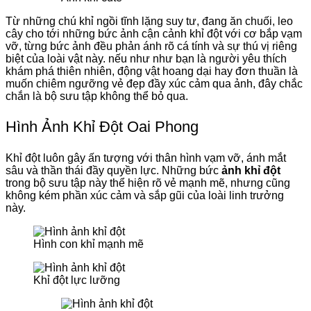
Từ những chú khỉ ngồi tĩnh lặng suy tư, đang ăn chuối, leo
cây cho tới những bức ảnh cận cảnh khỉ đột với cơ bắp vạm
vỡ, từng bức ảnh đều phản ánh rõ cá tính và sự thú vị riêng
biệt của loài vật này. nếu như như bạn là người yêu thích
khám phá thiên nhiên, động vật hoang dại hay đơn thuần là
muốn chiêm ngưỡng vẻ đẹp đầy xúc cảm qua ảnh, đây chắc
chắn là bộ sưu tập không thể bỏ qua.
Hình Ảnh Khỉ Đột Oai Phong
Khỉ đột luôn gây ấn tượng với thân hình vạm vỡ, ánh mắt
sâu và thần thái đầy quyền lực. Những bức
ảnh khỉ đột
trong bộ sưu tập này thể hiện rõ vẻ mạnh mẽ, nhưng cũng
không kém phần xúc cảm và sắp gũi của loài linh trưởng
này.
Hình con khỉ mạnh mẽ
Khỉ đột lực lưỡng