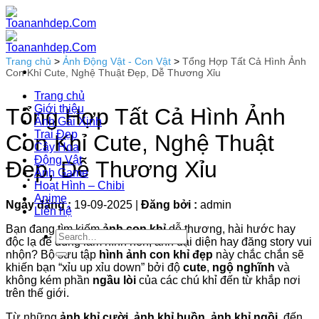
Bỏ
qua
nội
dung
Trang chủ
>
Ảnh Động Vật - Con Vật
>
Tổng Hợp Tất Cả Hình Ảnh
Con Khỉ Cute, Nghệ Thuật Đẹp, Dễ Thương Xỉu
Trang chủ
Giới thiệu
Tổng Hợp Tất Cả Hình Ảnh
Ảnh Gái Xinh
Trai Đẹp
Con Khỉ Cute, Nghệ Thuật
Cây Hoa
Động Vật
Đẹp, Dễ Thương Xỉu
Ảnh Game
Hoạt Hình – Chibi
Anime
Ngày đăng :
19-09-2025
|
Đăng bởi :
admin
Liên hệ
Bạn đang tìm kiếm
ảnh con khỉ
dễ thương, hài hước hay
độc lạ để dùng làm hình nền, ảnh đại diện hay đăng story vui
nhộn? Bộ sưu tập
hình ảnh con khỉ đẹp
này chắc chắn sẽ
khiến bạn “xỉu up xỉu down” bởi độ
cute
,
ngộ nghĩnh
và
không kém phần
ngầu lòi
của các chú khỉ đến từ khắp nơi
trên thế giới.
Từ những
ảnh khỉ cười
,
ảnh khỉ buồn
,
ảnh khỉ ngồi
, đến