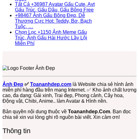
Ảnh
Gấu
Cho
ở
Gấu
Kitty,
có
Tất Cả +36987 Avatar Gấu Cute, Avt
Nền
Trắng,
Bé
Chiêm
Brown
Loopy
bình
Không
Gấu Trúc, Gấu Dâu, Gấu Bông Free
Gấu
Gấu
Yêu
Ngưỡng
Và
luận
có
+98467 Ảnh Gấu Bông Đẹp, Dễ
Trúc
ở
Tuyết
+93671
Thỏ
bình
Thương Cực Hot: Teddy, Bơ, Bạch
Dễ
Top
Ngầu
Hình
Cony
Không
luận
Tuộc, …
Thương,
+139
&
Nền
Cute
ở
có
Chọn Lọc +1150 Ảnh Meme Gấu
Ngầu,
Ảnh
Cute
Con
Nhất
Tất
bình
Trúc, Ảnh Gấu Hài Hước Lầy Lội
3D
Đại
–
Gấu
Cả
luận
Không
Miễn Phí
–
Diện
ĐT,
ở
Đẹp,
+36987
có
Điện
Gấu
PC
+98467
Dễ
Avatar
bình
Thoại,
Trúc
4K
Ảnh
Thương
Gấu
luận
PC
Dễ
Gấu
ở
Đủ
Cute,
Thương
Bông
Chọn
Thể
Avt
Cute
Đẹp,
Lọc
Loại
Gấu
–
Dễ
+1150
Free
Trúc,
Ảnh Đẹp
✅
Toananhdep.com
là Website chia sẻ hình ảnh
Miễn
Thương
Ảnh
Gấu
miễn phí hàng đầu trên mạng Internet. ✅ Kho ảnh chất lượng
Phí
Cực
Meme
Dâu,
cao, đa dạng: Gái xinh, Trai đẹp, Phong cảnh, Cây hoa,
Tải
Hot:
Gấu
Gấu
Động vật, Chibi, Anime.. làm Avatar & Hình nền.
Về
Teddy,
Trúc,
Bông
Ngay
Bơ,
Ảnh
Free
Bản quyền nội dung thuộc về
Toananhdep.Com
. Bạn đọc
Bạch
Gấu
chia sẻ xin vui lòng ghi rõ nguồn bài viết. Xin cảm ơn!
Tuộc,
Hài
…
Hước
Thông tin
Lầy
Lội