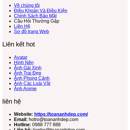
Miễn
Về chúng tôi
Phí
Điều Khoản Và Điều Kiện
Chính Sách Bảo Mật
Câu Hỏi Thường Gặp
Liên Hệ
Sơ đồ trang Web
Liên kết hot
Avatar
Hình Nền
Ảnh Gái Xinh
Ảnh Trai Đẹp
Ảnh Phong Cảnh
Ảnh Các Loài Vật
Ảnh Anime
liên hệ
Website:
https://toananhdep.com/
Email:
hotro@toananhdep.com
Hotline:
0988 777 888
Liên hệ:
lienhe@toananhdep.com