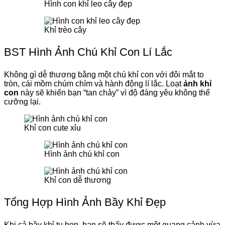
Hình con khỉ leo cây đẹp
Khỉ trèo cây
BST Hình Ảnh Chú Khỉ Con Lí Lắc
Không gì dễ thương bằng một chú khỉ con với đôi mắt to
tròn, cái mồm chúm chím và hành động lí lắc. Loạt
ảnh khỉ
con
này sẽ khiến bạn “tan chảy” vì độ đáng yêu không thể
cưỡng lại.
Khỉ con cute xỉu
Hình ảnh chú khỉ con
Khỉ con dễ thương
Tổng Hợp Hình Ảnh Bầy Khỉ Đẹp
Khi cả bầy khỉ tụ họp, bạn sẽ thấy được một quang cảnh vừa