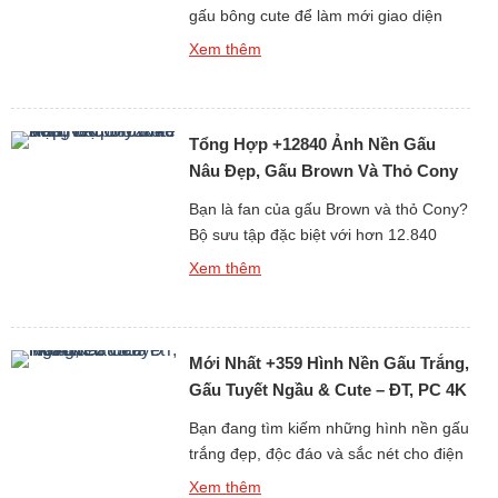
gấu bông cute để làm mới giao diện
điện thoại hay máy tính mỗi ngày? Bộ
Xem thêm
sưu tập đặc biệt gồm hơn 688 hình nền
gấu bông dễ thương dưới đây chắc
chắn sẽ khiến bạn “lụi tim” với loạt thiết
Tổng Hợp +12840 Ảnh Nền Gấu
kế mềm mại, đáng yêu và […]
Nâu Đẹp, Gấu Brown Và Thỏ Cony
Cute Nhất
Bạn là fan của gấu Brown và thỏ Cony?
Bộ sưu tập đặc biệt với hơn 12.840
hình nền gấu Brown cute, đẹp, sắc nét
Xem thêm
dưới đây chắc chắn sẽ khiến bạn thích
mê! Từ những hình ảnh đơn giản đáng
yêu đến loạt ảnh ngọt ngào của cặp đôi
Mới Nhất +359 Hình Nền Gấu Trắng,
hoạt hình huyền thoại Brown […]
Gấu Tuyết Ngầu & Cute – ĐT, PC 4K
Bạn đang tìm kiếm những hình nền gấu
trắng đẹp, độc đáo và sắc nét cho điện
thoại hoặc máy tính? Bộ sưu tập mới
Xem thêm