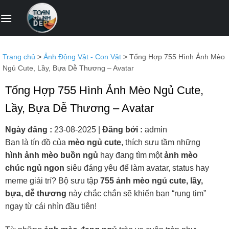
Bỏ
qua
nội
dung
Trang chủ
>
Ảnh Động Vật - Con Vật
>
Tổng Hợp 755 Hình Ảnh Mèo
Ngủ Cute, Lầy, Bựa Dễ Thương – Avatar
Tổng Hợp 755 Hình Ảnh Mèo Ngủ Cute,
Lầy, Bựa Dễ Thương – Avatar
Ngày đăng :
23-08-2025
|
Đăng bởi :
admin
Bạn là tín đồ của
mèo ngủ cute
, thích sưu tầm những
hình ảnh mèo buồn ngủ
hay đang tìm một
ảnh mèo
chúc ngủ ngon
siêu đáng yêu để làm avatar, status hay
meme giải trí? Bộ sưu tập
755 ảnh mèo ngủ cute, lầy,
bựa, dễ thương
này chắc chắn sẽ khiến bạn “rụng tim”
ngay từ cái nhìn đầu tiên!