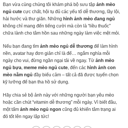
Bạn vừa cùng chúng tôi khám phá bộ sưu tập
ảnh mèo
ngủ cute
cực chất, hội tụ đủ các yếu tố dễ thương, lầy lội,
hài hước và thư giãn. Những
hình ảnh mèo đang ngủ
không chỉ mang đến tiếng cười mà còn là “liều thuốc”
chữa lành cho tâm hồn sau những ngày làm việc mệt mỏi.
Nếu bạn đang tìm
ảnh mèo ngủ dễ thương
để làm hình
nền, avatar hay đơn giản chỉ là để… ngắm nghía mỗi
ngày cho vui, đừng ngần ngại tải về ngay. Từ
ảnh mèo
ngủ bựa
,
meme mèo ngủ cute
, đến các
hình ảnh con
mèo nằm ngủ
đầy biểu cảm – tất cả đã được tuyển chọn
kỹ lưỡng để bạn tha hồ sử dụng.
Hãy chia sẻ bộ ảnh này với những người bạn yêu mèo
hoặc cần chút “vitamin dễ thương” mỗi ngày. Vì biết đâu,
một tấm
ảnh mèo ngủ ngon
cũng đủ khiến tâm trạng ai
đó tốt lên ngay lập tức!