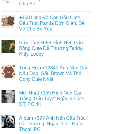
Cho Bé
+9090
Ảnh
Không
Con
có
Gấu
+468 Hình Vẽ Con Gấu Cute,
bình
Đẹp,
luận
Gấu Trúc Panda Đơn Giản, Dễ
Đáng
ở
Yêu
Vẽ Cho Bé Yêu
Album
–
+6013
Đa
Không
Tranh
Dạng
có
Tô
Sưu Tầm +688 Hình Nền Gấu
Thể
bình
Màu
Loại
luận
Bông Cute Dễ Thương Teddy,
Con
ở
Gấu
Gấu
Kitty, Loopy
+468
Đáng
Hình
Yêu,
Không
Vẽ
Cute
có
Con
Tổng Hợp +12840 Ảnh Nền Gấu
&
bình
Gấu
Miễn
luận
Nâu Đẹp, Gấu Brown Và Thỏ
Cute,
ở
Phí
Gấu
Cony Cute Nhất
Sưu
Cho
Trúc
Tầm
Bé
Panda
Không
+688
Đơn
có
Hình
Mới Nhất +359 Hình Nền Gấu
Giản,
bình
Nền
Dễ
luận
Trắng, Gấu Tuyết Ngầu & Cute –
Gấu
ở
Vẽ
Bông
ĐT, PC 4K
Tổng
Cho
Cute
Hợp
Bé
Dễ
Không
+12840
Yêu
Thương
có
Ảnh
Album +397 Ảnh Nền Gấu Trúc
Teddy,
bình
Nền
Kitty,
luận
Dễ Thương, Ngầu, 3D – Điện
Gấu
ở
Loopy
Nâu
Thoại, PC
Mới
Đẹp,
Nhất