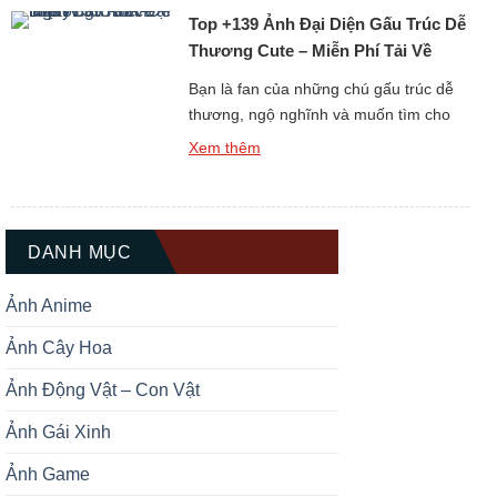
Top +139 Ảnh Đại Diện Gấu Trúc Dễ
gấu không chỉ làm đẹp cho […]
Thương Cute – Miễn Phí Tải Về
Ngay
Bạn là fan của những chú gấu trúc dễ
thương, ngộ nghĩnh và muốn tìm cho
mình một hình đại diện thật ấn tượng?
Xem thêm
Bộ sưu tập Top +139 Ảnh Đại Diện Gấu
Trúc Dễ Thương Cute chắc chắn sẽ là
kho báu không thể bỏ qua dành cho
bạn. Gấu trúc luôn được biết […]
DANH MỤC
Ảnh Anime
Ảnh Cây Hoa
Ảnh Động Vật – Con Vật
Ảnh Gái Xinh
Ảnh Game