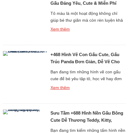
Gấu Đáng Yêu, Cute & Miễn Phí
Cho Bé
Tô màu là một hoạt động không chỉ
giúp bé thư giãn mà còn rèn luyện khả
năng tư duy, sự kiên nhẫn và óc sáng
Xem thêm
tạo. Nếu bạn đang tìm kiếm những
tranh tô màu con gấu đáng yêu, dễ vẽ
và phù hợp với mọi độ tuổi, thì bộ sưu
+468 Hình Vẽ Con Gấu Cute, Gấu
tập hơn 6013 […]
Trúc Panda Đơn Giản, Dễ Vẽ Cho
Bé Yêu
Bạn đang tìm những hình vẽ con gấu
cute để bé yêu tập tô, học vẽ hay đơn
giản là làm ảnh trang trí, sticker, sổ tay?
Xem thêm
Bộ sưu tập hơn 468 ảnh vẽ gấu dễ
thương dưới đây sẽ khiến bé nhà bạn
(và cả người lớn) phải thích mê vì độ
Sưu Tầm +688 Hình Nền Gấu Bông
đáng yêu […]
Cute Dễ Thương Teddy, Kitty,
Loopy
Bạn đang tìm kiếm những tấm hình nền