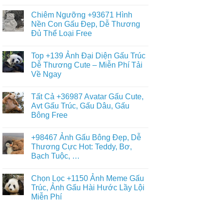
Gấu
Không
+359
Brown
có
Hình
Chiêm Ngưỡng +93671 Hình
Và
bình
Nền
Thỏ
luận
Nền Con Gấu Đẹp, Dễ Thương
Gấu
ở
Cony
Trắng,
Đủ Thể Loại Free
Album
Cute
Gấu
+397
Nhất
Tuyết
Không
Ảnh
Ngầu
có
Nền
Top +139 Ảnh Đại Diện Gấu Trúc
&
bình
Gấu
Cute
luận
Dễ Thương Cute – Miễn Phí Tải
Trúc
ở
–
Dễ
Về Ngay
Chiêm
ĐT,
Thương,
Ngưỡng
PC
Ngầu,
Không
+93671
4K
3D
có
Hình
Tất Cả +36987 Avatar Gấu Cute,
–
bình
Nền
Điện
luận
Avt Gấu Trúc, Gấu Dâu, Gấu
Con
ở
Thoại,
Gấu
Bông Free
Top
PC
Đẹp,
+139
Dễ
Không
Ảnh
Thương
có
Đại
+98467 Ảnh Gấu Bông Đẹp, Dễ
Đủ
bình
Diện
Thể
luận
Thương Cực Hot: Teddy, Bơ,
Gấu
ở
Loại
Trúc
Bạch Tuộc, …
Tất
Free
Dễ
Cả
Thương
Không
+36987
Cute
có
Avatar
Chọn Lọc +1150 Ảnh Meme Gấu
–
bình
Gấu
Miễn
luận
Trúc, Ảnh Gấu Hài Hước Lầy Lội
Cute,
ở
Phí
Avt
Miễn Phí
+98467
Tải
Gấu
Ảnh
Về
Trúc,
Không
Gấu
Ngay
Gấu
có
Bông