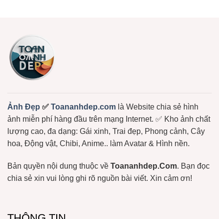
Dâu,
bình
Đẹp,
Gấu
luận
Dễ
ở
Bông
Thương
Chọn
Free
Cực
Lọc
Hot:
+1150
Teddy,
Ảnh
Bơ,
Meme
Bạch
Gấu
Tuộc,
Trúc,
…
Ảnh
Gấu
Hài
Hước
Lầy
Lội
Miễn
Ảnh Đẹp
✅
Toananhdep.com
là Website chia sẻ hình
Phí
ảnh miễn phí hàng đầu trên mạng Internet. ✅ Kho ảnh chất
lượng cao, đa dạng: Gái xinh, Trai đẹp, Phong cảnh, Cây
hoa, Động vật, Chibi, Anime.. làm Avatar & Hình nền.
Bản quyền nội dung thuộc về
Toananhdep.Com
. Bạn đọc
chia sẻ xin vui lòng ghi rõ nguồn bài viết. Xin cảm ơn!
THÔNG TIN