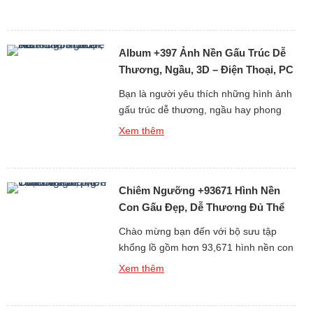
nhất gồm hơn 359 ảnh nền gấu trắng,
từ gấu tuyết ngầu đến gấu trắng cute
chắc chắn sẽ khiến bạn hài lòng ngay
Album +397 Ảnh Nền Gấu Trúc Dễ
từ cái nhìn đầu tiên. Tại […]
Thương, Ngầu, 3D – Điện Thoại, PC
Bạn là người yêu thích những hình ảnh
gấu trúc dễ thương, ngầu hay phong
cách 3D sống động? Album +397 ảnh
Xem thêm
nền gấu trúc dành cho điện thoại và
máy tính cá nhân (PC) chắc chắn sẽ
làm bạn hài lòng. Gấu trúc vốn là biểu
Chiêm Ngưỡng +93671 Hình Nền
tượng của sự dễ thương và thân thiện,
[…]
Con Gấu Đẹp, Dễ Thương Đủ Thể
Loại Free
Chào mừng bạn đến với bộ sưu tập
khổng lồ gồm hơn 93,671 hình nền con
gấu đẹp, dễ thương và đa dạng thể loại
Xem thêm
hoàn toàn miễn phí. Gấu luôn là biểu
tượng của sự dễ mến, thân thiện và
bình yên, chính vì thế những hình nền