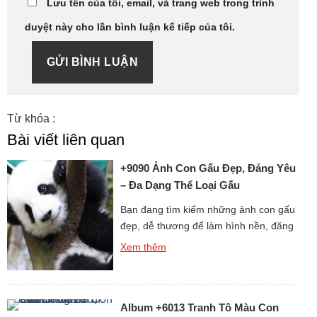
Lưu tên của tôi, email, và trang web trong trình
duyệt này cho lần bình luận kế tiếp của tôi.
GỬI BÌNH LUẬN
Từ khóa :
Bài viết liên quan
+9090 Ảnh Con Gấu Đẹp, Đáng Yêu
– Đa Dạng Thể Loại Gấu
Bạn đang tìm kiếm những ảnh con gấu
đẹp, dễ thương để làm hình nền, đăng
story, hoặc chia sẻ với bạn bè? Bộ sưu
Xem thêm
tập hình gấu cực kỳ đáng yêu dưới đây
chắc chắn sẽ khiến bạn không thể rời
mắt! Từ ảnh gấu cute, hình ảnh gấu
Album +6013 Tranh Tô Màu Con
ngầu, đến những ảnh gấu […]