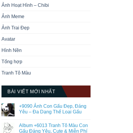
Ảnh Hoạt Hình – Chibi
Ảnh Meme
Ảnh Trai Đẹp
Avatar
Hình Nền
Tổng hợp
Tranh Tô Màu
BÀI VIẾT MỚI NHẤT
+9090 Ảnh Con Gấu Đẹp, Đáng
Yêu – Đa Dạng Thể Loại Gấu
Không
có
Album +6013 Tranh Tô Màu Con
bình
luận
Gấu Đáng Yêu, Cute & Miễn Phí
ở