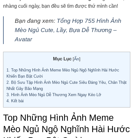
nhàng cuối ngày, bạn đều sẽ tìm được thứ mình cần!
Bạn đang xem:
Tổng Hợp 755 Hình Ảnh
Mèo Ngủ Cute, Lầy, Bựa Dễ Thương –
Avatar
Mục Lục
[
Ẩn
]
1.
Top Những Hình Ảnh Meme Mèo Ngủ Ngộ Nghĩnh Hài Hước
Khiến Bạn Bật Cười
2.
Bộ Sưu Tập Hình Ảnh Mèo Ngủ Cute Siêu Đáng Yêu, Chân Thật
Nhất Gây Bão Mạng
3.
Hình Ảnh Mèo Ngủ Dễ Thương Xem Ngay Kẻo Lỡ
4.
Kết bài
Top Những Hình Ảnh Meme
Mèo Ngủ Ngộ Nghĩnh Hài Hước