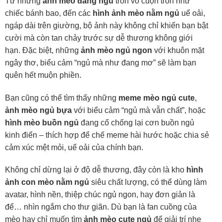
Từ những
ảnh mèo đang ngủ
tròn vo cuộn tròn như
chiếc bánh bao, đến các
hình ảnh mèo nằm ngủ
uể oải,
ngáp dài trên giường, bộ ảnh này không chỉ khiến bạn bật
cười mà còn tan chảy trước sự dễ thương không giới
hạn. Đặc biệt, những
ảnh mèo ngủ ngon
với khuôn mặt
ngây thơ, biểu cảm “ngủ mà như đang mơ” sẽ làm bạn
quên hết muộn phiền.
Bạn cũng có thể tìm thấy những
meme mèo ngủ cute
,
ảnh mèo ngủ bựa
với biểu cảm “ngủ mà vẫn chất”, hoặc
hình mèo buồn ngủ
đang cố chống lại cơn buồn ngủ
kinh điển – thích hợp để chế meme hài hước hoặc chia sẻ
cảm xúc mệt mỏi, uể oải của chính bạn.
Không chỉ dừng lại ở độ dễ thương, đây còn là kho
hình
ảnh con mèo nằm ngủ
siêu chất lượng, có thể dùng làm
avatar, hình nền, thiệp chúc ngủ ngon, hay đơn giản là
để… nhìn ngắm cho thư giãn. Dù bạn là fan cuồng của
mèo hay chỉ muốn tìm
ảnh mèo cute ngủ
để giải trí nhẹ