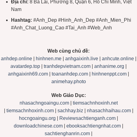
Địa chỉ:
8 Bà Lài, Phường 8, Quận 6, Hồ Chí Minh, Việt
Nam
Hashtag:
#Anh_Dep #Hinh_Anh_Dep #Anh_Mien_Phi
#Anh_Chat_Luong_Cao #Tai_Anh #Web_Anh
Web cùng chủ đề:
anhdep.online
|
hinhnen.me
|
anhgaixinh.live
|
anhcute.online
|
avatardep.top
|
tranhdepvietnam.com
|
anhanime.org
|
anhgaixinh69.com
|
toananhdep.com
|
hinhnenppt.com
|
animehay.photo
Web Giáo Dục:
nhasachngoaingu.com
|
tiemsachnhoxinh.net
|
tiemsachnhoxinh.com
|
sachhay.biz
|
nhasachhaihau.com
|
hocngoaingu.org
|
Reviewsachtienganh.com
|
downloadchinese.com
|
ebooksachtiengnhat.com
|
sachtienghanrin.com
|