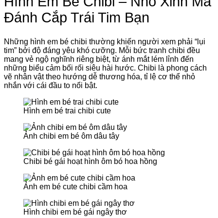
Hình Em Bé Chibi – Nhỏ Xinh Mà
Đánh Cắp Trái Tim Bạn
Những hình em bé chibi thường khiến người xem phải “lụi
tim” bởi độ đáng yêu khó cưỡng. Mỗi bức tranh chibi đều
mang vẻ ngộ nghĩnh riêng biệt, từ ánh mắt lém lỉnh đến
những biểu cảm bối rối siêu hài hước. Chibi là phong cách
vẽ nhân vật theo hướng dễ thương hóa, tỉ lệ cơ thể nhỏ
nhắn với cái đầu to nổi bật.
Hình em bé trai chibi cute
Ảnh chibi em bé ôm dâu tây
Chibi bé gái hoạt hình ôm bó hoa hồng
Ảnh em bé cute chibi cầm hoa
Hình chibi em bé gái ngây thơ