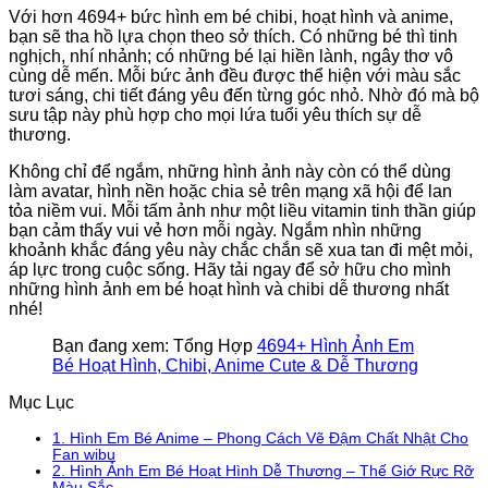
Với hơn 4694+ bức hình em bé chibi, hoạt hình và anime,
bạn sẽ tha hồ lựa chọn theo sở thích. Có những bé thì tinh
nghịch, nhí nhảnh; có những bé lại hiền lành, ngây thơ vô
cùng dễ mến. Mỗi bức ảnh đều được thể hiện với màu sắc
tươi sáng, chi tiết đáng yêu đến từng góc nhỏ. Nhờ đó mà bộ
sưu tập này phù hợp cho mọi lứa tuổi yêu thích sự dễ
thương.
Không chỉ để ngắm, những hình ảnh này còn có thể dùng
làm avatar, hình nền hoặc chia sẻ trên mạng xã hội để lan
tỏa niềm vui. Mỗi tấm ảnh như một liều vitamin tinh thần giúp
bạn cảm thấy vui vẻ hơn mỗi ngày. Ngắm nhìn những
khoảnh khắc đáng yêu này chắc chắn sẽ xua tan đi mệt mỏi,
áp lực trong cuộc sống. Hãy tải ngay để sở hữu cho mình
những hình ảnh em bé hoạt hình và chibi dễ thương nhất
nhé!
Bạn đang xem: Tổng Hợp
4694+ Hình Ảnh Em
Bé Hoạt Hình, Chibi, Anime Cute & Dễ Thương
Mục Lục
1.
Hình Em Bé Anime – Phong Cách Vẽ Đậm Chất Nhật Cho
Fan wibu
2.
Hình Ảnh Em Bé Hoạt Hình Dễ Thương – Thế Giớ Rực Rỡ
Màu Sắc