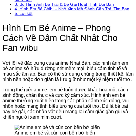
3.
Bộ Hình Ảnh Bé Trai & Bé Gái Hoạt Hình Đôi Bạn
4.
Hình Em Bé Chibi – Nhỏ Xinh Mà Đánh Cắp Trái Tim Bạn
5.
Lời kết
Hình Em Bé Anime – Phong
Cách Vẽ Đậm Chất Nhật Cho
Fan wibu
Với lối vẽ đặc trưng của anime Nhật Bản, các hình ảnh em
bé anime sở hữu đường nét mềm mại, biểu cảm tinh tế và
màu sắc ấm áp. Bạn có thể sử dụng chúng trong thiết kế, làm
hình nền hoặc đơn giản là lưu giữ như một kỷ niệm tuổi thơ.
Trong thế giới anime, em bé luôn được khắc họa một cách
sinh động, chân thực và cực kỳ cảm xúc. Hình ảnh em bé
anime thường xuất hiện trong các phân cảnh xúc động, vui
nhộn hoặc mang tính biểu tượng của tuổi thơ. Dù là bé trai
hay bé gái, các nhân vật đều mang lại cảm giác gần gũi và
khiến người xem mỉm cười.
Anime em bé và cún con bên bờ biển