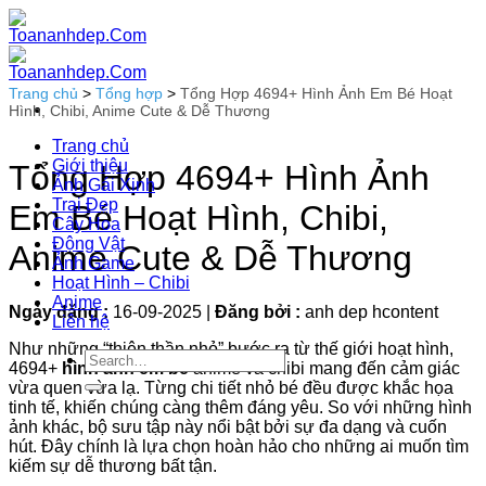
Bỏ
qua
nội
dung
Trang chủ
>
Tổng hợp
>
Tổng Hợp 4694+ Hình Ảnh Em Bé Hoạt
Hình, Chibi, Anime Cute & Dễ Thương
Trang chủ
Giới thiệu
Tổng Hợp 4694+ Hình Ảnh
Ảnh Gái Xinh
Trai Đẹp
Em Bé Hoạt Hình, Chibi,
Cây Hoa
Động Vật
Anime Cute & Dễ Thương
Ảnh Game
Hoạt Hình – Chibi
Anime
Ngày đăng :
16-09-2025
|
Đăng bởi :
anh dep hcontent
Liên hệ
Như những “thiên thần nhỏ” bước ra từ thế giới hoạt hình,
4694+
hình ảnh em bé
anime và chibi mang đến cảm giác
vừa quen vừa lạ. Từng chi tiết nhỏ bé đều được khắc họa
tinh tế, khiến chúng càng thêm đáng yêu. So với những hình
ảnh khác, bộ sưu tập này nổi bật bởi sự đa dạng và cuốn
hút. Đây chính là lựa chọn hoàn hảo cho những ai muốn tìm
kiếm sự dễ thương bất tận.