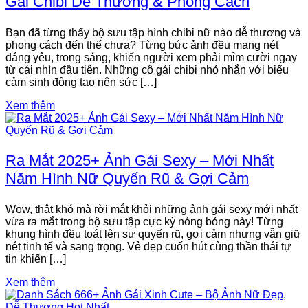
Gái Chibi Dễ Thương & Phong Cách
Bạn đã từng thấy bộ sưu tập hình chibi nữ nào dễ thương và
phong cách đến thế chưa? Từng bức ảnh đều mang nét
đáng yêu, trong sáng, khiến người xem phải mỉm cười ngay
từ cái nhìn đầu tiên. Những cô gái chibi nhỏ nhắn với biểu
cảm sinh động tạo nên sức […]
Xem thêm
Ra Mắt 2025+ Ảnh Gái Sexy – Mới Nhất
Năm Hình Nữ Quyến Rũ & Gợi Cảm
Wow, thật khó mà rời mắt khỏi những ảnh gái sexy mới nhất
vừa ra mắt trong bộ sưu tập cực kỳ nóng bỏng này! Từng
khung hình đều toát lên sự quyến rũ, gợi cảm nhưng vẫn giữ
nét tinh tế và sang trọng. Vẻ đẹp cuốn hút cùng thần thái tự
tin khiến […]
Xem thêm