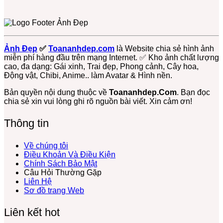
bình
Thoại,
Trúc
4K
Ảnh
Thương
Gấu
luận
PC
Dễ
Gấu
ở
Đủ
Cute,
Thương
Bông
Chọn
Thể
Avt
Cute
Đẹp,
Lọc
Loại
Gấu
–
Dễ
+1150
Free
Trúc,
Ảnh Đẹp
✅
Toananhdep.com
là Website chia sẻ hình ảnh
Miễn
Thương
Ảnh
Gấu
miễn phí hàng đầu trên mạng Internet. ✅ Kho ảnh chất lượng
Phí
Cực
Meme
Dâu,
cao, đa dạng: Gái xinh, Trai đẹp, Phong cảnh, Cây hoa,
Tải
Hot:
Gấu
Gấu
Động vật, Chibi, Anime.. làm Avatar & Hình nền.
Về
Teddy,
Trúc,
Bông
Ngay
Bơ,
Ảnh
Free
Bản quyền nội dung thuộc về
Toananhdep.Com
. Bạn đọc
Bạch
Gấu
chia sẻ xin vui lòng ghi rõ nguồn bài viết. Xin cảm ơn!
Tuộc,
Hài
…
Hước
Thông tin
Lầy
Lội
Miễn
Về chúng tôi
Phí
Điều Khoản Và Điều Kiện
Chính Sách Bảo Mật
Câu Hỏi Thường Gặp
Liên Hệ
Sơ đồ trang Web
Liên kết hot