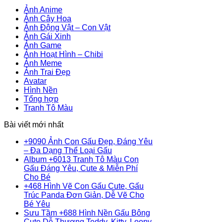
Ảnh Anime
Ảnh Cây Hoa
Ảnh Động Vật – Con Vật
Ảnh Gái Xinh
Ảnh Game
Ảnh Hoạt Hình – Chibi
Ảnh Meme
Ảnh Trai Đẹp
Avatar
Hình Nền
Tổng hợp
Tranh Tô Màu
Bài viết mới nhất
+9090 Ảnh Con Gấu Đẹp, Đáng Yêu
Không
– Đa Dạng Thể Loại Gấu
có
Album +6013 Tranh Tô Màu Con
bình
Gấu Đáng Yêu, Cute & Miễn Phí
Không
luận
Cho Bé
ở
có
+468 Hình Vẽ Con Gấu Cute, Gấu
+9090
bình
Trúc Panda Đơn Giản, Dễ Vẽ Cho
Ảnh
Không
luận
Bé Yêu
ở
Con
có
Sưu Tầm +688 Hình Nền Gấu Bông
Album
Gấu
bình
Không
Cute Dễ Thương Teddy, Kitty, Loopy