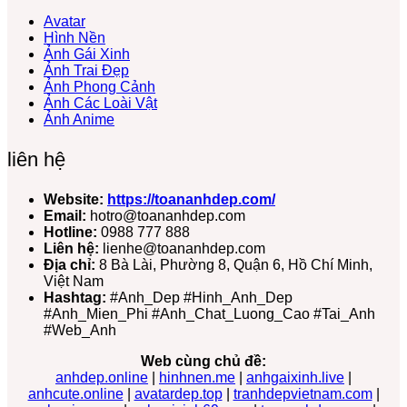
Avatar
Hình Nền
Ảnh Gái Xinh
Ảnh Trai Đẹp
Ảnh Phong Cảnh
Ảnh Các Loài Vật
Ảnh Anime
liên hệ
Website:
https://toananhdep.com/
Email:
hotro@toananhdep.com
Hotline:
0988 777 888
Liên hệ:
lienhe@toananhdep.com
Địa chỉ:
8 Bà Lài, Phường 8, Quận 6, Hồ Chí Minh,
Việt Nam
Hashtag:
#Anh_Dep #Hinh_Anh_Dep
#Anh_Mien_Phi #Anh_Chat_Luong_Cao #Tai_Anh
#Web_Anh
Web cùng chủ đề:
anhdep.online
|
hinhnen.me
|
anhgaixinh.live
|
anhcute.online
|
avatardep.top
|
tranhdepvietnam.com
|