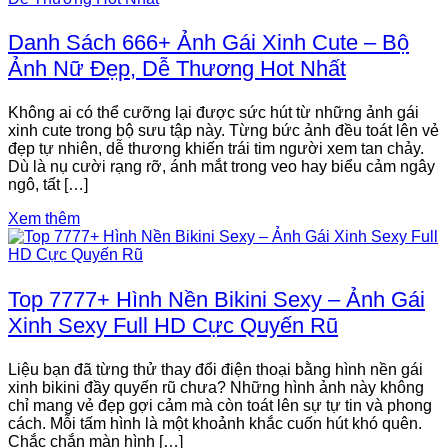
Danh Sách 666+ Ảnh Gái Xinh Cute – Bộ
Ảnh Nữ Đẹp, Dễ Thương Hot Nhất
Không ai có thể cưỡng lại được sức hút từ những ảnh gái
xinh cute trong bộ sưu tập này. Từng bức ảnh đều toát lên vẻ
đẹp tự nhiên, dễ thương khiến trái tim người xem tan chảy.
Dù là nụ cười rạng rỡ, ánh mắt trong veo hay biểu cảm ngây
ngô, tất […]
Xem thêm
Top 7777+ Hình Nền Bikini Sexy – Ảnh Gái
Xinh Sexy Full HD Cực Quyến Rũ
Liệu bạn đã từng thử thay đổi điện thoại bằng hình nền gái
xinh bikini đầy quyến rũ chưa? Những hình ảnh này không
chỉ mang vẻ đẹp gợi cảm mà còn toát lên sự tự tin và phong
cách. Mỗi tấm hình là một khoảnh khắc cuốn hút khó quên.
Chắc chắn màn hình […]