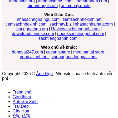
anhanime.org
|
anhgaixinh69.com
|
toananhdep.com
|
hinhnenppt.com
|
animehay.photo
Web Giáo Dục:
nhasachngoaingu.com
|
tiemsachnhoxinh.net
|
tiemsachnhoxinh.com
|
sachhay.biz
|
nhasachhaihau.com
|
hocngoaingu.org
|
Reviewsachtienganh.com
|
downloadchinese.com
|
ebooksachtiengnhat.com
|
sachtienghanrin.com
|
Web chủ đề khác:
dongvat247.com
|
cacanh.store
|
meothantai.store
|
nuoicacanh.net
|
vuongquocdongvat.com
|
Copyright 2025 ©
Ảnh Đẹp
- Website chia sẻ hình ảnh miễn
phí
Trang chủ
Giới thiệu
Ảnh Gái Xinh
Trai Đẹp
Cây Hoa
Động Vật