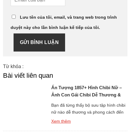
Lưu tên của tôi, email, và trang web trong trình
duyệt này cho lần bình luận kế tiếp của tôi.
GỬI BÌNH LUẬN
Từ khóa :
Bài viết liên quan
Ấn Tượng 1857+ Hình Chibi Nữ –
Ảnh Con Gái Chibi Dễ Thương &
Phong Cách
Bạn đã từng thấy bộ sưu tập hình chibi
nữ nào dễ thương và phong cách đến
thế chưa? Từng bức ảnh đều mang nét
Xem thêm
đáng yêu, trong sáng, khiến người xem
phải mỉm cười ngay từ cái nhìn đầu