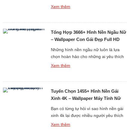
xúc hoàn toàn khác biệt. Nếu hình nền
Xem thêm
tươi sáng tạo nên sự hứng khởi, thì
hình nền buồn lại khơi gợi chiều sâu
tâm trạng. Những ánh mắt trầm lặng,
Tổng Hợp 3666+ Hình Nền Ngầu Nữ
nụ cười gượng gạo hay giọt nước […]
– Wallpaper Con Gái Đẹp Full HD
Chất
Những hình nền ngầu nữ luôn là lựa
chọn hoàn hảo cho những ai yêu thích
sự cá tính và khác biệt. Mỗi bức ảnh
Xem thêm
đều toát lên thần thái mạnh mẽ, chất
riêng khiến người xem bị cuốn hút ngay
từ cái nhìn đầu tiên. Đây không chỉ là
Tuyển Chọn 1455+ Hình Nền Gái
hình nền, mà còn là […]
Xinh 4K – Wallpaper Máy Tính Nữ
Đẹp Ấn Tượng
Bạn có từng tự hỏi vì sao hình nền gái
xinh 4k lại được nhiều người yêu thích
đến vậy không? Những bức ảnh sắc
Xem thêm
nét với độ phân giải cao luôn mang đến