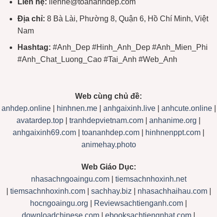
Liên hệ:
lienhe@toananhdep.com
Địa chỉ:
8 Bà Lài, Phường 8, Quận 6, Hồ Chí Minh, Việt
Nam
Hashtag:
#Anh_Dep #Hinh_Anh_Dep #Anh_Mien_Phi
#Anh_Chat_Luong_Cao #Tai_Anh #Web_Anh
Web cùng chủ đề:
anhdep.online
|
hinhnen.me
|
anhgaixinh.live
|
anhcute.online
|
avatardep.top
|
tranhdepvietnam.com
|
anhanime.org
|
anhgaixinh69.com
|
toananhdep.com
|
hinhnenppt.com
|
animehay.photo
Web Giáo Dục:
nhasachngoaingu.com
|
tiemsachnhoxinh.net
|
tiemsachnhoxinh.com
|
sachhay.biz
|
nhasachhaihau.com
|
hocngoaingu.org
|
Reviewsachtienganh.com
|
downloadchinese.com
|
ebooksachtiengnhat.com
|