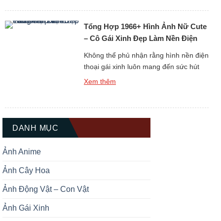
trải nghiệm hình ảnh tuyệt vời. Không
chỉ dừng lại ở vẻ đẹp ngoại hình, mỗi
Tổng Hợp 1966+ Hình Ảnh Nữ Cute
hình nền còn thể hiện […]
– Cô Gái Xinh Đẹp Làm Nền Điện
Thoại
Không thể phủ nhận rằng hình nền điện
thoại gái xinh luôn mang đến sức hút
đặc biệt cho người dùng. Mỗi hình ảnh
Xem thêm
đều toát lên nét đẹp riêng, vừa dịu
dàng vừa cá tính. Khi cài đặt làm nền,
chiếc điện thoại của bạn sẽ trở nên sinh
động hơn hẳn. Đây cũng […]
DANH MỤC
Ảnh Anime
Ảnh Cây Hoa
Ảnh Động Vật – Con Vật
Ảnh Gái Xinh