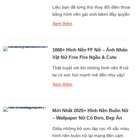
Quyến Rũ
Liệu bạn đã từng thử thay đổi điện thoại
bằng hình nền gái xinh bikini đầy quyến
rũ chưa? Những hình ảnh này không
Xem thêm
chỉ mang vẻ đẹp gợi cảm mà còn toát
lên sự tự tin và phong cách. Mỗi tấm
hình là một khoảnh khắc cuốn hút khó
1666+ Hình Nền FF Nữ – Ảnh Nhân
quên. Chắc chắn màn hình […]
Vật Nữ Free Fire Ngầu & Cute
Thật tuyệt vời khi những hình nền ff nữ
lại có sức hút mạnh mẽ đến như vậy!
Mỗi nhân vật trong Free Fire đều mang
Xem thêm
nét đẹp riêng, từ dễ thương đến cá
tính. Khi cài đặt làm hình nền, chiếc
máy tính hay điện thoại của bạn sẽ trở
Mới Nhất 2025+ Hình Nền Buồn Nữ
nên độc đáo ngay […]
– Wallpaper Nữ Cô Đơn, Đẹp Ấn
Tượng
Giữa những bộ sưu tập rực rỡ sắc màu,
hình nền buồn nữ lại mang đến cảm