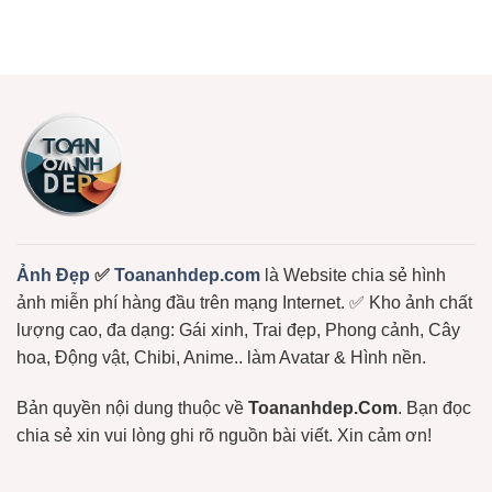
Ảnh
Về
Trúc,
Không
Gấu
Ngay
Gấu
có
Bông
Dâu,
bình
Đẹp,
Gấu
luận
Dễ
ở
Bông
Thương
Chọn
Free
Cực
Lọc
Hot:
+1150
Teddy,
Ảnh
Bơ,
Meme
Bạch
Gấu
Tuộc,
Trúc,
…
Ảnh
Gấu
Hài
Hước
Lầy
Lội
Miễn
Ảnh Đẹp
✅
Toananhdep.com
là Website chia sẻ hình
Phí
ảnh miễn phí hàng đầu trên mạng Internet. ✅ Kho ảnh chất
lượng cao, đa dạng: Gái xinh, Trai đẹp, Phong cảnh, Cây
hoa, Động vật, Chibi, Anime.. làm Avatar & Hình nền.
Bản quyền nội dung thuộc về
Toananhdep.Com
. Bạn đọc
chia sẻ xin vui lòng ghi rõ nguồn bài viết. Xin cảm ơn!