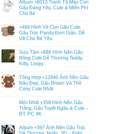
Album +6013 Tranh Tô Màu Con
bình
luận
Gấu Đáng Yêu, Cute & Miễn Phí
ở
Cho Bé
+9090
Ảnh
Không
Con
có
Gấu
+468 Hình Vẽ Con Gấu Cute,
bình
Đẹp,
luận
Gấu Trúc Panda Đơn Giản, Dễ
Đáng
ở
Yêu
Vẽ Cho Bé Yêu
Album
–
+6013
Đa
Không
Tranh
Dạng
có
Tô
Sưu Tầm +688 Hình Nền Gấu
Thể
bình
Màu
Loại
luận
Bông Cute Dễ Thương Teddy,
Con
ở
Gấu
Gấu
Kitty, Loopy
+468
Đáng
Hình
Yêu,
Không
Vẽ
Cute
có
Con
Tổng Hợp +12840 Ảnh Nền Gấu
&
bình
Gấu
Miễn
luận
Nâu Đẹp, Gấu Brown Và Thỏ
Cute,
ở
Phí
Gấu
Cony Cute Nhất
Sưu
Cho
Trúc
Tầm
Bé
Panda
Không
+688
Đơn
có
Hình
Mới Nhất +359 Hình Nền Gấu
Giản,
bình
Nền
Dễ
luận
Trắng, Gấu Tuyết Ngầu & Cute –
Gấu
ở
Vẽ
Bông
ĐT, PC 4K
Tổng
Cho
Cute
Hợp
Bé
Dễ
Không
+12840
Yêu
Thương
có
Ảnh
Album +397 Ảnh Nền Gấu Trúc
Teddy,
bình
Nền
Kitty,
luận
Dễ Thương, Ngầu, 3D – Điện
Gấu