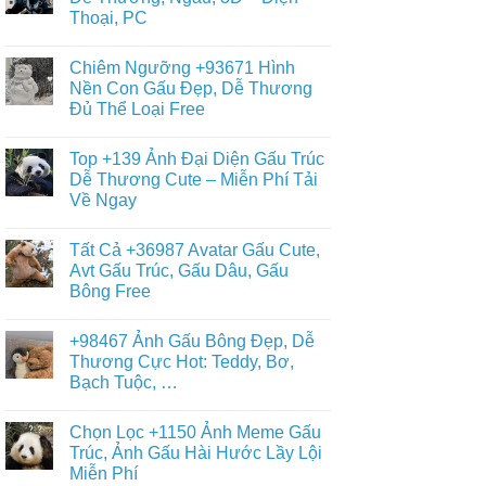
ở
Loopy
Nâu
Thoại, PC
Mới
Đẹp,
Nhất
Gấu
Không
+359
Brown
có
Hình
Chiêm Ngưỡng +93671 Hình
Và
bình
Nền
Thỏ
luận
Nền Con Gấu Đẹp, Dễ Thương
Gấu
ở
Cony
Trắng,
Đủ Thể Loại Free
Album
Cute
Gấu
+397
Nhất
Tuyết
Không
Ảnh
Ngầu
có
Nền
Top +139 Ảnh Đại Diện Gấu Trúc
&
bình
Gấu
Cute
luận
Dễ Thương Cute – Miễn Phí Tải
Trúc
ở
–
Dễ
Về Ngay
Chiêm
ĐT,
Thương,
Ngưỡng
PC
Ngầu,
Không
+93671
4K
3D
có
Hình
Tất Cả +36987 Avatar Gấu Cute,
–
bình
Nền
Điện
luận
Avt Gấu Trúc, Gấu Dâu, Gấu
Con
ở
Thoại,
Gấu
Bông Free
Top
PC
Đẹp,
+139
Dễ
Không
Ảnh
Thương
có
Đại
+98467 Ảnh Gấu Bông Đẹp, Dễ
Đủ
bình
Diện
Thể
luận
Thương Cực Hot: Teddy, Bơ,
Gấu
ở
Loại
Trúc
Bạch Tuộc, …
Tất
Free
Dễ
Cả
Thương
Không
+36987
Cute
có
Avatar
Chọn Lọc +1150 Ảnh Meme Gấu
–
bình
Gấu
Miễn
luận
Trúc, Ảnh Gấu Hài Hước Lầy Lội
Cute,
ở
Phí
Avt
Miễn Phí
+98467
Tải
Gấu