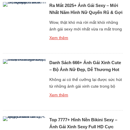
tiên. Những cô gái chibi nhỏ nhắn với
Ra Mắt 2025+ Ảnh Gái Sexy – Mới
biểu cảm sinh động tạo nên sức […]
Nhất Năm Hình Nữ Quyến Rũ & Gợi
Cảm
Wow, thật khó mà rời mắt khỏi những
ảnh gái sexy mới nhất vừa ra mắt trong
bộ sưu tập cực kỳ nóng bỏng này!
Xem thêm
Từng khung hình đều toát lên sự quyến
rũ, gợi cảm nhưng vẫn giữ nét tinh tế
và sang trọng. Vẻ đẹp cuốn hút cùng
Danh Sách 666+ Ảnh Gái Xinh Cute
thần thái tự tin khiến […]
– Bộ Ảnh Nữ Đẹp, Dễ Thương Hot
Nhất
Không ai có thể cưỡng lại được sức hút
từ những ảnh gái xinh cute trong bộ
sưu tập này. Từng bức ảnh đều toát lên
Xem thêm
vẻ đẹp tự nhiên, dễ thương khiến trái
tim người xem tan chảy. Dù là nụ cười
rạng rỡ, ánh mắt trong veo hay biểu
Top 7777+ Hình Nền Bikini Sexy –
cảm ngây ngô, tất […]
Ảnh Gái Xinh Sexy Full HD Cực