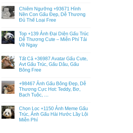
Gấu
Không
+359
Brown
có
Hình
Chiêm Ngưỡng +93671 Hình
Và
bình
Nền
Thỏ
luận
Nền Con Gấu Đẹp, Dễ Thương
Gấu
ở
Cony
Trắng,
Đủ Thể Loại Free
Album
Cute
Gấu
+397
Nhất
Tuyết
Không
Ảnh
Ngầu
có
Nền
Top +139 Ảnh Đại Diện Gấu Trúc
&
bình
Gấu
Cute
luận
Dễ Thương Cute – Miễn Phí Tải
Trúc
ở
–
Dễ
Về Ngay
Chiêm
ĐT,
Thương,
Ngưỡng
PC
Ngầu,
Không
+93671
4K
3D
có
Hình
Tất Cả +36987 Avatar Gấu Cute,
–
bình
Nền
Điện
luận
Avt Gấu Trúc, Gấu Dâu, Gấu
Con
ở
Thoại,
Gấu
Bông Free
Top
PC
Đẹp,
+139
Dễ
Không
Ảnh
Thương
có
Đại
+98467 Ảnh Gấu Bông Đẹp, Dễ
Đủ
bình
Diện
Thể
luận
Thương Cực Hot: Teddy, Bơ,
Gấu
ở
Loại
Trúc
Bạch Tuộc, …
Tất
Free
Dễ
Cả
Thương
Không
+36987
Cute
có
Avatar
Chọn Lọc +1150 Ảnh Meme Gấu
–
bình
Gấu
Miễn
luận
Trúc, Ảnh Gấu Hài Hước Lầy Lội
Cute,
ở
Phí
Avt
Miễn Phí
+98467
Tải
Gấu
Ảnh
Về
Trúc,
Không
Gấu
Ngay
Gấu
có
Bông