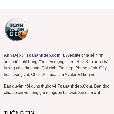
Dâu,
bình
Đẹp,
Gấu
luận
Dễ
ở
Bông
Thương
Chọn
Free
Cực
Lọc
Hot:
+1150
Teddy,
Ảnh
Bơ,
Meme
Bạch
Gấu
Tuộc,
Trúc,
…
Ảnh
Gấu
Hài
Hước
Lầy
Lội
Miễn
Ảnh Đẹp
✅
Toananhdep.com
là Website chia sẻ hình
Phí
ảnh miễn phí hàng đầu trên mạng Internet. ✅ Kho ảnh chất
lượng cao, đa dạng: Gái xinh, Trai đẹp, Phong cảnh, Cây
hoa, Động vật, Chibi, Anime.. làm Avatar & Hình nền.
Bản quyền nội dung thuộc về
Toananhdep.Com
. Bạn đọc
chia sẻ xin vui lòng ghi rõ nguồn bài viết. Xin cảm ơn!
THÔNG TIN