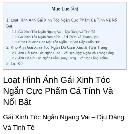
Mục Lục
[
Ẩn
]
1.
Loạt Hình Ảnh Gái Xinh Tóc Ngắn Cực Phẩm Cá Tính Và Nổi
Bật
1.1.
Gái Xinh Tóc Ngắn Ngang Vai – Dịu Dàng Và Tinh Tế
1.2.
Gái Xinh Tóc Ngắn Đeo Kính – Trí Thức Và Thanh Lịch
1.3.
Hình Gái Xinh Che Mặt Tóc Ngắn – Bí Ẩn Đầy Cuốn Hút
2.
Kho Ảnh Gái Xinh Tóc Ngắn Đa Cảm Xúc & Tâm Trạng
2.1.
Ảnh Gái Xinh Tóc Ngắn Cute – Vẻ Đẹp Ngọt Ngào Và Trong Sáng
2.2.
Ảnh Cô Gái Tóc Ngắn Buồn Quay Lưng – Vẻ Đẹp Lặng Thầm
3.
Lời Kết
Loạt Hình Ảnh Gái Xinh Tóc
Ngắn Cực Phẩm Cá Tính Và
Nổi Bật
Gái Xinh Tóc Ngắn Ngang Vai – Dịu Dàng
Và Tinh Tế