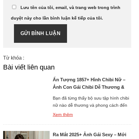
Lưu tên của tôi, email, và trang web trong trình
duyệt này cho lần bình luận kế tiếp của tôi.
GỬI BÌNH LUẬN
Từ khóa :
Bài viết liên quan
Ấn Tượng 1857+ Hình Chibi Nữ –
Ảnh Con Gái Chibi Dễ Thương &
Phong Cách
Bạn đã từng thấy bộ sưu tập hình chibi
nữ nào dễ thương và phong cách đến
thế chưa? Từng bức ảnh đều mang nét
Xem thêm
đáng yêu, trong sáng, khiến người xem
phải mỉm cười ngay từ cái nhìn đầu
tiên. Những cô gái chibi nhỏ nhắn với
Ra Mắt 2025+ Ảnh Gái Sexy – Mới