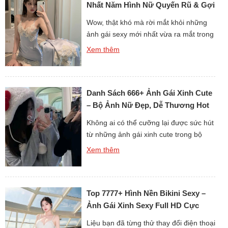
biểu cảm sinh động tạo nên sức […]
Nhất Năm Hình Nữ Quyến Rũ & Gợi
Cảm
Wow, thật khó mà rời mắt khỏi những
ảnh gái sexy mới nhất vừa ra mắt trong
bộ sưu tập cực kỳ nóng bỏng này!
Xem thêm
Từng khung hình đều toát lên sự quyến
rũ, gợi cảm nhưng vẫn giữ nét tinh tế
và sang trọng. Vẻ đẹp cuốn hút cùng
Danh Sách 666+ Ảnh Gái Xinh Cute
thần thái tự tin khiến […]
– Bộ Ảnh Nữ Đẹp, Dễ Thương Hot
Nhất
Không ai có thể cưỡng lại được sức hút
từ những ảnh gái xinh cute trong bộ
sưu tập này. Từng bức ảnh đều toát lên
Xem thêm
vẻ đẹp tự nhiên, dễ thương khiến trái
tim người xem tan chảy. Dù là nụ cười
rạng rỡ, ánh mắt trong veo hay biểu
Top 7777+ Hình Nền Bikini Sexy –
cảm ngây ngô, tất […]
Ảnh Gái Xinh Sexy Full HD Cực
Quyến Rũ
Liệu bạn đã từng thử thay đổi điện thoại