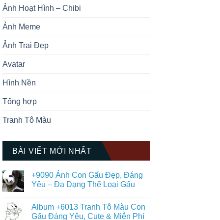
Ảnh Hoạt Hình – Chibi
Ảnh Meme
Ảnh Trai Đẹp
Avatar
Hình Nền
Tổng hợp
Tranh Tô Màu
BÀI VIẾT MỚI NHẤT
+9090 Ảnh Con Gấu Đẹp, Đáng
Yêu – Đa Dạng Thể Loại Gấu
Không
có
Album +6013 Tranh Tô Màu Con
bình
luận
Gấu Đáng Yêu, Cute & Miễn Phí
ở