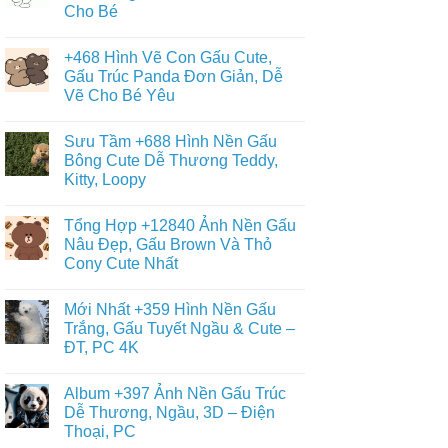
Cho Bé
+9090
Ảnh
Không
Con
có
Gấu
+468 Hình Vẽ Con Gấu Cute,
bình
Đẹp,
luận
Gấu Trúc Panda Đơn Giản, Dễ
Đáng
ở
Yêu
Vẽ Cho Bé Yêu
Album
–
+6013
Đa
Không
Tranh
Dạng
có
Tô
Sưu Tầm +688 Hình Nền Gấu
Thể
bình
Màu
Loại
luận
Bông Cute Dễ Thương Teddy,
Con
ở
Gấu
Gấu
Kitty, Loopy
+468
Đáng
Hình
Yêu,
Không
Vẽ
Cute
có
Con
Tổng Hợp +12840 Ảnh Nền Gấu
&
bình
Gấu
Miễn
luận
Nâu Đẹp, Gấu Brown Và Thỏ
Cute,
ở
Phí
Gấu
Cony Cute Nhất
Sưu
Cho
Trúc
Tầm
Bé
Panda
Không
+688
Đơn
có
Hình
Mới Nhất +359 Hình Nền Gấu
Giản,
bình
Nền
Dễ
luận
Trắng, Gấu Tuyết Ngầu & Cute –
Gấu
ở
Vẽ
Bông
ĐT, PC 4K
Tổng
Cho
Cute
Hợp
Bé
Dễ
Không
+12840
Yêu
Thương
có
Ảnh
Album +397 Ảnh Nền Gấu Trúc
Teddy,
bình
Nền
Kitty,
luận
Dễ Thương, Ngầu, 3D – Điện
Gấu
ở
Loopy
Nâu
Thoại, PC
Mới
Đẹp,
Nhất