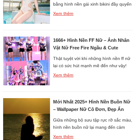
bằng hình nền gái xinh bikini đầy quyến
rũ chưa? Những hình ảnh này không
Xem thêm
chỉ mang vẻ đẹp gợi cảm mà còn toát
lên sự tự tin và phong cách. Mỗi tấm
hình là một khoảnh khắc cuốn hút khó
1666+ Hình Nền FF Nữ – Ảnh Nhân
quên. Chắc chắn màn hình […]
Vật Nữ Free Fire Ngầu & Cute
Thật tuyệt vời khi những hình nền ff nữ
lại có sức hút mạnh mẽ đến như vậy!
Mỗi nhân vật trong Free Fire đều mang
Xem thêm
nét đẹp riêng, từ dễ thương đến cá
tính. Khi cài đặt làm hình nền, chiếc
máy tính hay điện thoại của bạn sẽ trở
Mới Nhất 2025+ Hình Nền Buồn Nữ
nên độc đáo ngay […]
– Wallpaper Nữ Cô Đơn, Đẹp Ấn
Tượng
Giữa những bộ sưu tập rực rỡ sắc màu,
hình nền buồn nữ lại mang đến cảm
xúc hoàn toàn khác biệt. Nếu hình nền
Xem thêm