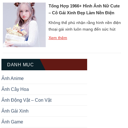
Tổng Hợp 1966+ Hình Ảnh Nữ Cute
hình nền còn thể hiện […]
– Cô Gái Xinh Đẹp Làm Nền Điện
Thoại
Không thể phủ nhận rằng hình nền điện
thoại gái xinh luôn mang đến sức hút
đặc biệt cho người dùng. Mỗi hình ảnh
Xem thêm
đều toát lên nét đẹp riêng, vừa dịu
dàng vừa cá tính. Khi cài đặt làm nền,
chiếc điện thoại của bạn sẽ trở nên sinh
động hơn hẳn. Đây cũng […]
DANH MỤC
Ảnh Anime
Ảnh Cây Hoa
Ảnh Động Vật – Con Vật
Ảnh Gái Xinh
Ảnh Game