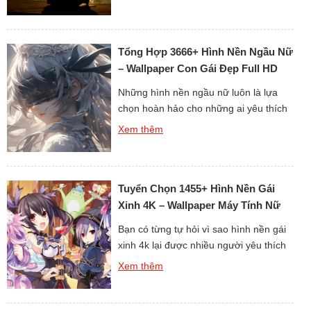
tươi sáng tạo nên sự hứng khởi, thì
hình nền buồn lại khơi gợi chiều sâu
tâm trạng. Những ánh mắt trầm lặng,
Tổng Hợp 3666+ Hình Nền Ngầu Nữ
nụ cười gượng gạo hay giọt nước […]
– Wallpaper Con Gái Đẹp Full HD
Chất
Những hình nền ngầu nữ luôn là lựa
chọn hoàn hảo cho những ai yêu thích
sự cá tính và khác biệt. Mỗi bức ảnh
Xem thêm
đều toát lên thần thái mạnh mẽ, chất
riêng khiến người xem bị cuốn hút ngay
từ cái nhìn đầu tiên. Đây không chỉ là
Tuyển Chọn 1455+ Hình Nền Gái
hình nền, mà còn là […]
Xinh 4K – Wallpaper Máy Tính Nữ
Đẹp Ấn Tượng
Bạn có từng tự hỏi vì sao hình nền gái
xinh 4k lại được nhiều người yêu thích
đến vậy không? Những bức ảnh sắc
Xem thêm
nét với độ phân giải cao luôn mang đến
trải nghiệm hình ảnh tuyệt vời. Không
chỉ dừng lại ở vẻ đẹp ngoại hình, mỗi