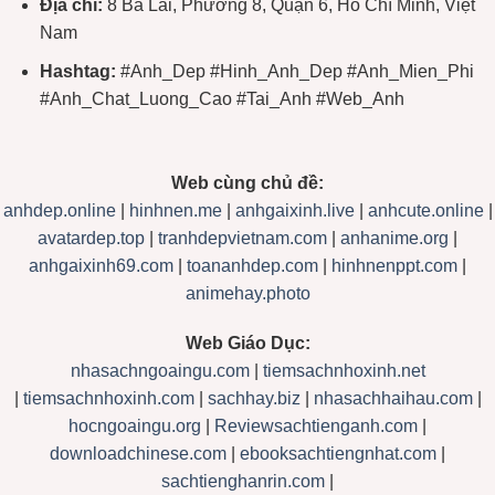
Địa chỉ:
8 Bà Lài, Phường 8, Quận 6, Hồ Chí Minh, Việt
Nam
Hashtag:
#Anh_Dep #Hinh_Anh_Dep #Anh_Mien_Phi
#Anh_Chat_Luong_Cao #Tai_Anh #Web_Anh
Web cùng chủ đề:
anhdep.online
|
hinhnen.me
|
anhgaixinh.live
|
anhcute.online
|
avatardep.top
|
tranhdepvietnam.com
|
anhanime.org
|
anhgaixinh69.com
|
toananhdep.com
|
hinhnenppt.com
|
animehay.photo
Web Giáo Dục:
nhasachngoaingu.com
|
tiemsachnhoxinh.net
|
tiemsachnhoxinh.com
|
sachhay.biz
|
nhasachhaihau.com
|
hocngoaingu.org
|
Reviewsachtienganh.com
|
downloadchinese.com
|
ebooksachtiengnhat.com
|
sachtienghanrin.com
|