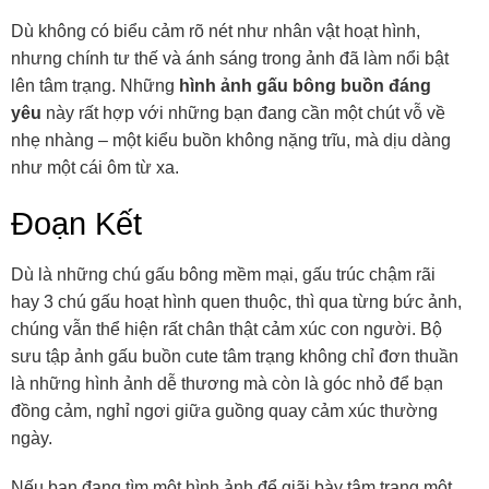
Dù không có biểu cảm rõ nét như nhân vật hoạt hình,
nhưng chính tư thế và ánh sáng trong ảnh đã làm nổi bật
lên tâm trạng. Những
hình ảnh gấu bông buồn đáng
yêu
này rất hợp với những bạn đang cần một chút vỗ về
nhẹ nhàng – một kiểu buồn không nặng trĩu, mà dịu dàng
như một cái ôm từ xa.
Đoạn Kết
Dù là những chú gấu bông mềm mại, gấu trúc chậm rãi
hay 3 chú gấu hoạt hình quen thuộc, thì qua từng bức ảnh,
chúng vẫn thể hiện rất chân thật cảm xúc con người. Bộ
sưu tập ảnh gấu buồn cute tâm trạng không chỉ đơn thuần
là những hình ảnh dễ thương mà còn là góc nhỏ để bạn
đồng cảm, nghỉ ngơi giữa guồng quay cảm xúc thường
ngày.
Nếu bạn đang tìm một hình ảnh để giãi bày tâm trạng một