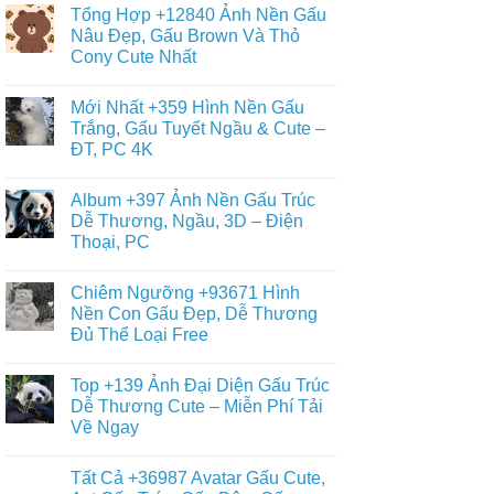
Cute
có
Con
Tổng Hợp +12840 Ảnh Nền Gấu
&
bình
Gấu
Miễn
luận
Nâu Đẹp, Gấu Brown Và Thỏ
Cute,
ở
Phí
Gấu
Cony Cute Nhất
Sưu
Cho
Trúc
Tầm
Bé
Panda
Không
+688
Đơn
có
Hình
Mới Nhất +359 Hình Nền Gấu
Giản,
bình
Nền
Dễ
luận
Trắng, Gấu Tuyết Ngầu & Cute –
Gấu
ở
Vẽ
Bông
ĐT, PC 4K
Tổng
Cho
Cute
Hợp
Bé
Dễ
Không
+12840
Yêu
Thương
có
Ảnh
Album +397 Ảnh Nền Gấu Trúc
Teddy,
bình
Nền
Kitty,
luận
Dễ Thương, Ngầu, 3D – Điện
Gấu
ở
Loopy
Nâu
Thoại, PC
Mới
Đẹp,
Nhất
Gấu
Không
+359
Brown
có
Hình
Chiêm Ngưỡng +93671 Hình
Và
bình
Nền
Thỏ
luận
Nền Con Gấu Đẹp, Dễ Thương
Gấu
ở
Cony
Trắng,
Đủ Thể Loại Free
Album
Cute
Gấu
+397
Nhất
Tuyết
Không
Ảnh
Ngầu
có
Nền
Top +139 Ảnh Đại Diện Gấu Trúc
&
bình
Gấu
Cute
luận
Dễ Thương Cute – Miễn Phí Tải
Trúc
ở
–
Dễ
Về Ngay
Chiêm
ĐT,
Thương,
Ngưỡng
PC
Ngầu,
Không
+93671
4K
3D
có
Hình
Tất Cả +36987 Avatar Gấu Cute,
–
bình
Nền
Điện
luận