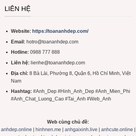
LIÊN HỆ
Website:
https://toananhdep.com/
Email:
hotro@toananhdep.com
Hotline:
0988 777 888
Liên hệ:
lienhe@toananhdep.com
Địa chỉ:
8 Bà Lài, Phường 8, Quận 6, Hồ Chí Minh, Việt
Nam
Hashtag:
#Anh_Dep #Hinh_Anh_Dep #Anh_Mien_Phi
#Anh_Chat_Luong_Cao #Tai_Anh #Web_Anh
Web cùng chủ đề:
anhdep.online
|
hinhnen.me
|
anhgaixinh.live
|
anhcute.online
|