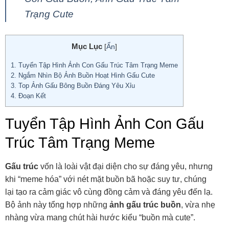
Trạng Cute
Mục Lục
[
Ẩn
]
1.
Tuyển Tập Hình Ảnh Con Gấu Trúc Tâm Trạng Meme
2.
Ngắm Nhìn Bộ Ảnh Buồn Hoạt Hình Gấu Cute
3.
Top Ảnh Gấu Bông Buồn Đáng Yêu Xỉu
4.
Đoạn Kết
Tuyển Tập Hình Ảnh Con Gấu
Trúc Tâm Trạng Meme
Gấu trúc
vốn là loài vật đại diện cho sự đáng yêu, nhưng
khi “meme hóa” với nét mặt buồn bã hoặc suy tư, chúng
lại tạo ra cảm giác vô cùng đồng cảm và đáng yêu đến lạ.
Bộ ảnh này tổng hợp những
ảnh gấu trúc buồn
, vừa nhẹ
nhàng vừa mang chút hài hước kiểu “buồn mà cute”.