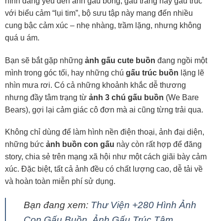
hình đáng yêu đến ảnh gấu bông, gấu trắng hay gấu trúc
với biểu cảm “lụi tim”, bộ sưu tập này mang đến nhiều
cung bậc cảm xúc – nhẹ nhàng, trầm lặng, nhưng không
quá u ám.
Bạn sẽ bắt gặp những
ảnh gấu cute buồn
đang ngồi một
mình trong góc tối, hay những chú
gấu trúc buồn
lặng lẽ
nhìn mưa rơi. Có cả những khoảnh khắc dễ thương
nhưng đầy tâm trạng từ
ảnh 3 chú gấu buồn
(We Bare
Bears), gợi lại cảm giác cô đơn mà ai cũng từng trải qua.
Không chỉ dùng để làm hình nền điện thoại, ảnh đại diện,
những bức
ảnh buồn con gấu
này còn rất hợp để đăng
story, chia sẻ trên mạng xã hội như một cách giãi bày cảm
xúc. Đặc biệt, tất cả ảnh đều có chất lượng cao, dễ tải về
và hoàn toàn miễn phí sử dụng.
Bạn đang xem:
Thư Viện +280 Hình Ảnh
Con Gấu Buồn, Ảnh Gấu Trúc Tâm