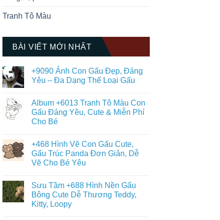
Tranh Tô Màu
BÀI VIẾT MỚI NHẤT
+9090 Ảnh Con Gấu Đẹp, Đáng
Yêu – Đa Dạng Thể Loại Gấu
Không
có
Album +6013 Tranh Tô Màu Con
bình
luận
Gấu Đáng Yêu, Cute & Miễn Phí
ở
Cho Bé
+9090
Ảnh
Không
Con
có
Gấu
+468 Hình Vẽ Con Gấu Cute,
bình
Đẹp,
luận
Gấu Trúc Panda Đơn Giản, Dễ
Đáng
ở
Yêu
Vẽ Cho Bé Yêu
Album
–
+6013
Đa
Không
Tranh
Dạng
có
Tô
Sưu Tầm +688 Hình Nền Gấu
Thể
bình
Màu
Loại
luận
Bông Cute Dễ Thương Teddy,
Con
ở
Gấu
Gấu
Kitty, Loopy
+468
Đáng
Hình
Yêu,
Không
Vẽ