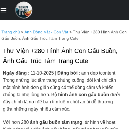
Bỏ
qua
nội
dung
Trang chủ
>
Ảnh Động Vật - Con Vật
>
Thư Viện +280 Hình Ảnh Con
Gấu Buồn, Ảnh Gấu Trúc Tâm Trạng Cute
Thư Viện +280 Hình Ảnh Con Gấu Buồn,
Ảnh Gấu Trúc Tâm Trạng Cute
Ngày đăng :
11-10-2025
|
Đăng bởi :
anh dep tcontent
Trong những lúc tâm trạng chùng xuống, đôi khi chỉ cần
một hình ảnh đơn giản cũng có thể đồng cảm và khiến
chúng ta nhẹ lòng hơn. Bộ
hình ảnh con gấu buồn
dưới
đây chính là nơi để bạn tìm kiếm chút an ủi dễ thương
giữa những ngày nhiều cảm xúc.
Với hơn 280
ảnh gấu buồn tâm trạng
, từ hình vẽ hoạt