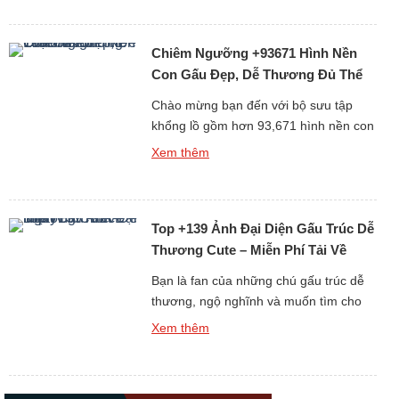
máy tính cá nhân (PC) chắc chắn sẽ
làm bạn hài lòng. Gấu trúc vốn là biểu
Chiêm Ngưỡng +93671 Hình Nền
tượng của sự dễ thương và thân thiện,
[…]
Con Gấu Đẹp, Dễ Thương Đủ Thể
Loại Free
Chào mừng bạn đến với bộ sưu tập
khổng lồ gồm hơn 93,671 hình nền con
gấu đẹp, dễ thương và đa dạng thể loại
Xem thêm
hoàn toàn miễn phí. Gấu luôn là biểu
tượng của sự dễ mến, thân thiện và
bình yên, chính vì thế những hình nền
Top +139 Ảnh Đại Diện Gấu Trúc Dễ
gấu không chỉ làm đẹp cho […]
Thương Cute – Miễn Phí Tải Về
Ngay
Bạn là fan của những chú gấu trúc dễ
thương, ngộ nghĩnh và muốn tìm cho
mình một hình đại diện thật ấn tượng?
Xem thêm
Bộ sưu tập Top +139 Ảnh Đại Diện Gấu
Trúc Dễ Thương Cute chắc chắn sẽ là
kho báu không thể bỏ qua dành cho