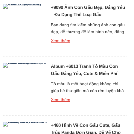
+9090 Ảnh Con Gấu Đẹp, Đáng Yêu
– Đa Dạng Thể Loại Gấu
Bạn đang tìm kiếm những ảnh con gấu
đẹp, dễ thương để làm hình nền, đăng
story, hoặc chia sẻ với bạn bè? Bộ sưu
Xem thêm
tập hình gấu cực kỳ đáng yêu dưới đây
chắc chắn sẽ khiến bạn không thể rời
mắt! Từ ảnh gấu cute, hình ảnh gấu
Album +6013 Tranh Tô Màu Con
ngầu, đến những ảnh gấu […]
Gấu Đáng Yêu, Cute & Miễn Phí
Cho Bé
Tô màu là một hoạt động không chỉ
giúp bé thư giãn mà còn rèn luyện khả
năng tư duy, sự kiên nhẫn và óc sáng
Xem thêm
tạo. Nếu bạn đang tìm kiếm những
tranh tô màu con gấu đáng yêu, dễ vẽ
và phù hợp với mọi độ tuổi, thì bộ sưu
+468 Hình Vẽ Con Gấu Cute, Gấu
tập hơn 6013 […]
Trúc Panda Đơn Giản, Dễ Vẽ Cho