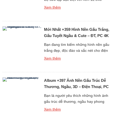
hình nền gấu Brown cute, đẹp, sắc nét
Xem thêm
dưới đây chắc chắn sẽ khiến bạn thích
mê! Từ những hình ảnh đơn giản đáng
yêu đến loạt ảnh ngọt ngào của cặp đôi
Mới Nhất +359 Hình Nền Gấu Trắng,
hoạt hình huyền thoại Brown […]
Gấu Tuyết Ngầu & Cute – ĐT, PC 4K
Bạn đang tìm kiếm những hình nền gấu
trắng đẹp, độc đáo và sắc nét cho điện
thoại hoặc máy tính? Bộ sưu tập mới
Xem thêm
nhất gồm hơn 359 ảnh nền gấu trắng,
từ gấu tuyết ngầu đến gấu trắng cute
chắc chắn sẽ khiến bạn hài lòng ngay
Album +397 Ảnh Nền Gấu Trúc Dễ
từ cái nhìn đầu tiên. Tại […]
Thương, Ngầu, 3D – Điện Thoại, PC
Bạn là người yêu thích những hình ảnh
gấu trúc dễ thương, ngầu hay phong
cách 3D sống động? Album +397 ảnh
Xem thêm
nền gấu trúc dành cho điện thoại và