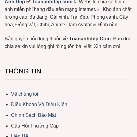
Ảnh Đẹp
✅
Toananhdep.com
là Website chia sẻ hình
Phí
ảnh miễn phí hàng đầu trên mạng Internet. ✅ Kho ảnh chất
lượng cao, đa dạng: Gái xinh, Trai đẹp, Phong cảnh, Cây
hoa, Động vật, Chibi, Anime.. làm Avatar & Hình nền.
Bản quyền nội dung thuộc về
Toananhdep.Com
. Bạn đọc
chia sẻ xin vui lòng ghi rõ nguồn bài viết. Xin cảm ơn!
THÔNG TIN
Về chúng tôi
Điều Khoản Và Điều Kiện
Chính Sách Bảo Mật
Câu Hỏi Thường Gặp
Liên Hệ