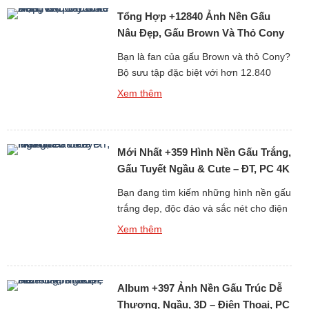
chắn sẽ khiến bạn “lụi tim” với loạt thiết
Tổng Hợp +12840 Ảnh Nền Gấu
kế mềm mại, đáng yêu và […]
Nâu Đẹp, Gấu Brown Và Thỏ Cony
Cute Nhất
Bạn là fan của gấu Brown và thỏ Cony?
Bộ sưu tập đặc biệt với hơn 12.840
hình nền gấu Brown cute, đẹp, sắc nét
Xem thêm
dưới đây chắc chắn sẽ khiến bạn thích
mê! Từ những hình ảnh đơn giản đáng
yêu đến loạt ảnh ngọt ngào của cặp đôi
Mới Nhất +359 Hình Nền Gấu Trắng,
hoạt hình huyền thoại Brown […]
Gấu Tuyết Ngầu & Cute – ĐT, PC 4K
Bạn đang tìm kiếm những hình nền gấu
trắng đẹp, độc đáo và sắc nét cho điện
thoại hoặc máy tính? Bộ sưu tập mới
Xem thêm
nhất gồm hơn 359 ảnh nền gấu trắng,
từ gấu tuyết ngầu đến gấu trắng cute
chắc chắn sẽ khiến bạn hài lòng ngay
Album +397 Ảnh Nền Gấu Trúc Dễ
từ cái nhìn đầu tiên. Tại […]
Thương, Ngầu, 3D – Điện Thoại, PC