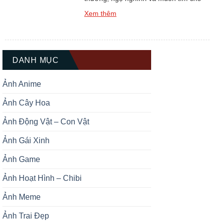
mình một hình đại diện thật ấn tượng?
Xem thêm
Bộ sưu tập Top +139 Ảnh Đại Diện Gấu
Trúc Dễ Thương Cute chắc chắn sẽ là
kho báu không thể bỏ qua dành cho
bạn. Gấu trúc luôn được biết […]
DANH MỤC
Ảnh Anime
Ảnh Cây Hoa
Ảnh Động Vật – Con Vật
Ảnh Gái Xinh
Ảnh Game
Ảnh Hoạt Hình – Chibi
Ảnh Meme
Ảnh Trai Đẹp