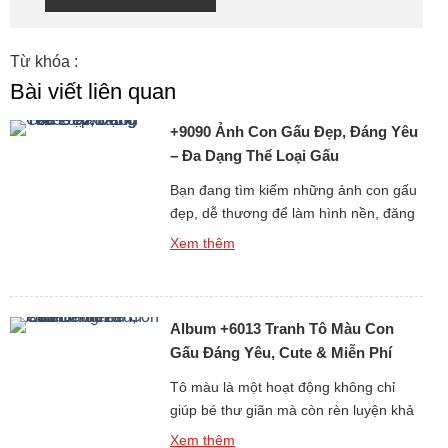
Từ khóa :
Bài viết liên quan
+9090 Ảnh Con Gấu Đẹp, Đáng Yêu
– Đa Dạng Thể Loại Gấu
Bạn đang tìm kiếm những ảnh con gấu
đẹp, dễ thương để làm hình nền, đăng
story, hoặc chia sẻ với bạn bè? Bộ sưu
Xem thêm
tập hình gấu cực kỳ đáng yêu dưới đây
chắc chắn sẽ khiến bạn không thể rời
mắt! Từ ảnh gấu cute, hình ảnh gấu
Album +6013 Tranh Tô Màu Con
ngầu, đến những ảnh gấu […]
Gấu Đáng Yêu, Cute & Miễn Phí
Cho Bé
Tô màu là một hoạt động không chỉ
giúp bé thư giãn mà còn rèn luyện khả
năng tư duy, sự kiên nhẫn và óc sáng
Xem thêm