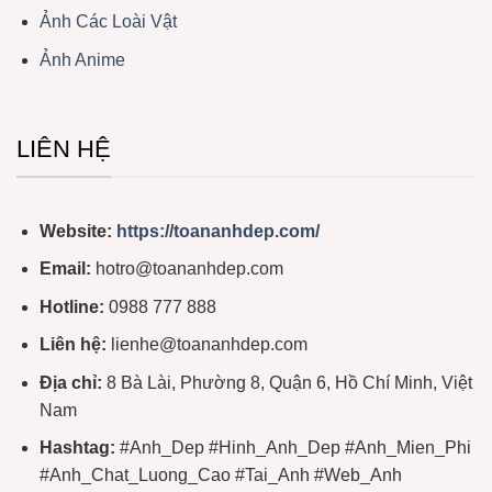
Ảnh Các Loài Vật
Ảnh Anime
LIÊN HỆ
Website:
https://toananhdep.com/
Email:
hotro@toananhdep.com
Hotline:
0988 777 888
Liên hệ:
lienhe@toananhdep.com
Địa chỉ:
8 Bà Lài, Phường 8, Quận 6, Hồ Chí Minh, Việt
Nam
Hashtag:
#Anh_Dep #Hinh_Anh_Dep #Anh_Mien_Phi
#Anh_Chat_Luong_Cao #Tai_Anh #Web_Anh