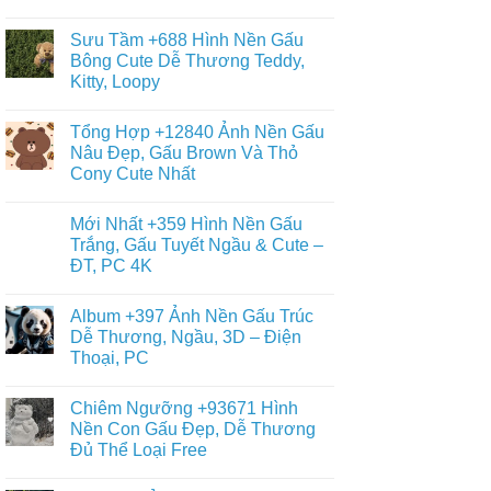
+6013
Đa
Không
Tranh
Dạng
có
Tô
Sưu Tầm +688 Hình Nền Gấu
Thể
bình
Màu
Loại
luận
Bông Cute Dễ Thương Teddy,
Con
ở
Gấu
Gấu
Kitty, Loopy
+468
Đáng
Hình
Yêu,
Không
Vẽ
Cute
có
Con
Tổng Hợp +12840 Ảnh Nền Gấu
&
bình
Gấu
Miễn
luận
Nâu Đẹp, Gấu Brown Và Thỏ
Cute,
ở
Phí
Gấu
Cony Cute Nhất
Sưu
Cho
Trúc
Tầm
Bé
Panda
Không
+688
Đơn
có
Hình
Mới Nhất +359 Hình Nền Gấu
Giản,
bình
Nền
Dễ
luận
Trắng, Gấu Tuyết Ngầu & Cute –
Gấu
ở
Vẽ
Bông
ĐT, PC 4K
Tổng
Cho
Cute
Hợp
Bé
Dễ
Không
+12840
Yêu
Thương
có
Ảnh
Album +397 Ảnh Nền Gấu Trúc
Teddy,
bình
Nền
Kitty,
luận
Dễ Thương, Ngầu, 3D – Điện
Gấu
ở
Loopy
Nâu
Thoại, PC
Mới
Đẹp,
Nhất
Gấu
Không
+359
Brown
có
Hình
Chiêm Ngưỡng +93671 Hình
Và
bình
Nền
Thỏ
luận
Nền Con Gấu Đẹp, Dễ Thương
Gấu
ở
Cony
Trắng,
Đủ Thể Loại Free
Album
Cute
Gấu
+397
Nhất
Tuyết
Không
Ảnh
Ngầu
có