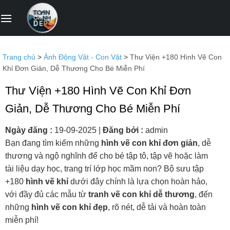
Bỏ
qua
nội
dung
Trang chủ
>
Ảnh Động Vật - Con Vật
>
Thư Viện +180 Hình Vẽ Con
Khỉ Đơn Giản, Dễ Thương Cho Bé Miễn Phí
Thư Viện +180 Hình Vẽ Con Khỉ Đơn
Giản, Dễ Thương Cho Bé Miễn Phí
Ngày đăng :
19-09-2025
|
Đăng bởi :
admin
Bạn đang tìm kiếm những
hình vẽ con khỉ đơn giản
, dễ
thương và ngộ nghĩnh để cho bé tập tô, tập vẽ hoặc làm
tài liệu dạy học, trang trí lớp học mầm non? Bộ sưu tập
+180
hình vẽ khỉ
dưới đây chính là lựa chọn hoàn hảo,
với đầy đủ các mẫu từ
tranh vẽ con khỉ dễ thương
, đến
những
hình vẽ con khỉ đẹp
, rõ nét, dễ tải và hoàn toàn
miễn phí!