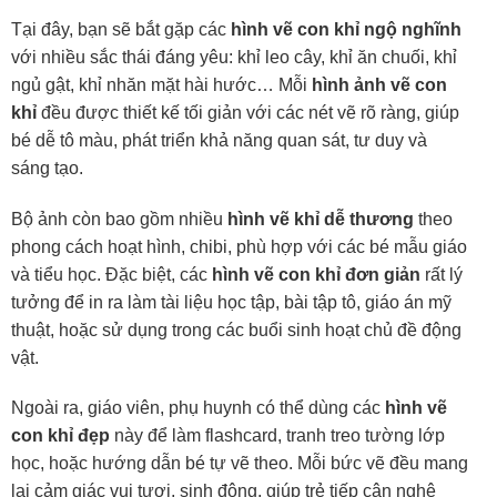
Tại đây, bạn sẽ bắt gặp các
hình vẽ con khỉ ngộ nghĩnh
với nhiều sắc thái đáng yêu: khỉ leo cây, khỉ ăn chuối, khỉ
ngủ gật, khỉ nhăn mặt hài hước… Mỗi
hình ảnh vẽ con
khỉ
đều được thiết kế tối giản với các nét vẽ rõ ràng, giúp
bé dễ tô màu, phát triển khả năng quan sát, tư duy và
sáng tạo.
Bộ ảnh còn bao gồm nhiều
hình vẽ khỉ dễ thương
theo
phong cách hoạt hình, chibi, phù hợp với các bé mẫu giáo
và tiểu học. Đặc biệt, các
hình vẽ con khỉ đơn giản
rất lý
tưởng để in ra làm tài liệu học tập, bài tập tô, giáo án mỹ
thuật, hoặc sử dụng trong các buổi sinh hoạt chủ đề động
vật.
Ngoài ra, giáo viên, phụ huynh có thể dùng các
hình vẽ
con khỉ đẹp
này để làm flashcard, tranh treo tường lớp
học, hoặc hướng dẫn bé tự vẽ theo. Mỗi bức vẽ đều mang
lại cảm giác vui tươi, sinh động, giúp trẻ tiếp cận nghệ