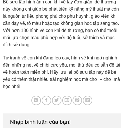
Bộ sưu tập hình ảnh con khỉ vẽ tay đơn giản, dễ thương
này không chỉ giúp bé phát triển kỹ năng mỹ thuật mà còn
là nguồn tư liệu phong phú cho phụ huynh, giáo viên khi
cần dạy vẽ, tô màu hoặc tạo không gian học tập sáng tạo.
Với hơn 180 hình vẽ con khỉ dễ thương, bạn có thể thoải
mái lựa chọn mẫu phù hợp với độ tuổi, sở thích và mục
đích sử dụng.
Từ tranh vẽ con khỉ đang leo cây, hình vẽ khỉ ngộ nghĩnh
đến những nét vẽ chibi cực yêu, mọi thứ đều có sẵn để tải
về hoàn toàn miễn phí. Hãy lưu lại bộ sưu tập này để bé
yêu có thêm thật nhiều trải nghiệm học mà chơi – chơi mà
học nhé!
Nhập bình luận của bạn!