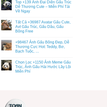
Nền
Top +139 Ảnh Đại Diện Gấu Trúc
&
bình
Gấu
Cute
luận
Dễ Thương Cute – Miễn Phí Tải
Trúc
ở
–
Dễ
Về Ngay
Chiêm
ĐT,
Thương,
Ngưỡng
PC
Ngầu,
Không
+93671
4K
3D
có
Hình
Tất Cả +36987 Avatar Gấu Cute,
–
bình
Nền
Điện
luận
Avt Gấu Trúc, Gấu Dâu, Gấu
Con
ở
Thoại,
Gấu
Bông Free
Top
PC
Đẹp,
+139
Dễ
Không
Ảnh
Thương
có
Đại
+98467 Ảnh Gấu Bông Đẹp, Dễ
Đủ
bình
Diện
Thể
luận
Thương Cực Hot: Teddy, Bơ,
Gấu
ở
Loại
Trúc
Bạch Tuộc, …
Tất
Free
Dễ
Cả
Thương
Không
+36987
Cute
có
Avatar
Chọn Lọc +1150 Ảnh Meme Gấu
–
bình
Gấu
Miễn
luận
Trúc, Ảnh Gấu Hài Hước Lầy Lội
Cute,
ở
Phí
Avt
Miễn Phí
+98467
Tải
Gấu
Ảnh
Về
Trúc,
Không
Gấu
Ngay
Gấu
có
Bông
Dâu,
bình
Đẹp,
Gấu
luận
Dễ
ở
Bông
Thương
Chọn
Free
Cực
Lọc
Hot:
+1150
Teddy,
Ảnh
Bơ,
Meme
Bạch