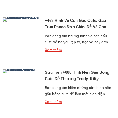
tạo. Nếu bạn đang tìm kiếm những
tranh tô màu con gấu đáng yêu, dễ vẽ
và phù hợp với mọi độ tuổi, thì bộ sưu
+468 Hình Vẽ Con Gấu Cute, Gấu
tập hơn 6013 […]
Trúc Panda Đơn Giản, Dễ Vẽ Cho
Bé Yêu
Bạn đang tìm những hình vẽ con gấu
cute để bé yêu tập tô, học vẽ hay đơn
giản là làm ảnh trang trí, sticker, sổ tay?
Xem thêm
Bộ sưu tập hơn 468 ảnh vẽ gấu dễ
thương dưới đây sẽ khiến bé nhà bạn
(và cả người lớn) phải thích mê vì độ
Sưu Tầm +688 Hình Nền Gấu Bông
đáng yêu […]
Cute Dễ Thương Teddy, Kitty,
Loopy
Bạn đang tìm kiếm những tấm hình nền
gấu bông cute để làm mới giao diện
điện thoại hay máy tính mỗi ngày? Bộ
Xem thêm
sưu tập đặc biệt gồm hơn 688 hình nền
gấu bông dễ thương dưới đây chắc