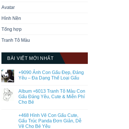
Avatar
Hình Nền
Tổng hợp
Tranh Tô Màu
BÀI VIẾT MỚI NHẤT
+9090 Ảnh Con Gấu Đẹp, Đáng
Yêu – Đa Dạng Thể Loại Gấu
Không
có
Album +6013 Tranh Tô Màu Con
bình
luận
Gấu Đáng Yêu, Cute & Miễn Phí
ở
Cho Bé
+9090
Ảnh
Không
Con
có
Gấu
+468 Hình Vẽ Con Gấu Cute,
bình
Đẹp,
luận
Gấu Trúc Panda Đơn Giản, Dễ
Đáng
ở
Yêu
Vẽ Cho Bé Yêu
Album
–