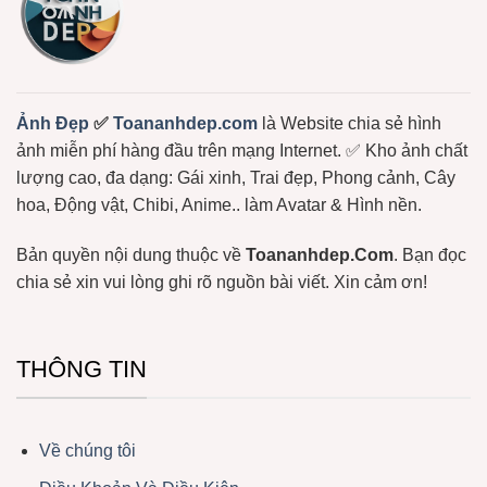
Gấu
Tuộc,
Trúc,
…
Ảnh
Gấu
Hài
Hước
Lầy
Lội
Miễn
Ảnh Đẹp
✅
Toananhdep.com
là Website chia sẻ hình
Phí
ảnh miễn phí hàng đầu trên mạng Internet. ✅ Kho ảnh chất
lượng cao, đa dạng: Gái xinh, Trai đẹp, Phong cảnh, Cây
hoa, Động vật, Chibi, Anime.. làm Avatar & Hình nền.
Bản quyền nội dung thuộc về
Toananhdep.Com
. Bạn đọc
chia sẻ xin vui lòng ghi rõ nguồn bài viết. Xin cảm ơn!
THÔNG TIN
Về chúng tôi