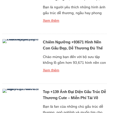
Bạn là người yêu thích những hình ảnh
gấu trúc dễ thương, ngầu hay phong
cách 3D sống động? Album +397 ảnh
Xem thêm
nền gấu trúc dành cho điện thoại và
máy tính cá nhân (PC) chắc chắn sẽ
làm bạn hài lòng. Gấu trúc vốn là biểu
Chiêm Ngưỡng +93671 Hình Nền
tượng của sự dễ thương và thân thiện,
[…]
Con Gấu Đẹp, Dễ Thương Đủ Thể
Loại Free
Chào mừng bạn đến với bộ sưu tập
khổng lồ gồm hơn 93,671 hình nền con
gấu đẹp, dễ thương và đa dạng thể loại
Xem thêm
hoàn toàn miễn phí. Gấu luôn là biểu
tượng của sự dễ mến, thân thiện và
bình yên, chính vì thế những hình nền
Top +139 Ảnh Đại Diện Gấu Trúc Dễ
gấu không chỉ làm đẹp cho […]
Thương Cute – Miễn Phí Tải Về
Ngay
Bạn là fan của những chú gấu trúc dễ
thương, ngộ nghĩnh và muốn tìm cho