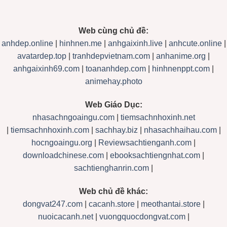
Web cùng chủ đề:
anhdep.online
|
hinhnen.me
|
anhgaixinh.live
|
anhcute.online
|
avatardep.top
|
tranhdepvietnam.com
|
anhanime.org
|
anhgaixinh69.com
|
toananhdep.com
|
hinhnenppt.com
|
animehay.photo
Web Giáo Dục:
nhasachngoaingu.com
|
tiemsachnhoxinh.net
|
tiemsachnhoxinh.com
|
sachhay.biz
|
nhasachhaihau.com
|
hocngoaingu.org
|
Reviewsachtienganh.com
|
downloadchinese.com
|
ebooksachtiengnhat.com
|
sachtienghanrin.com
|
Web chủ đề khác:
dongvat247.com
|
cacanh.store
|
meothantai.store
|
nuoicacanh.net
|
vuongquocdongvat.com
|