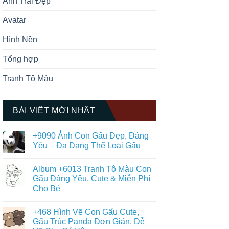
Ảnh Trai Đẹp
Avatar
Hình Nền
Tổng hợp
Tranh Tô Màu
BÀI VIẾT MỚI NHẤT
+9090 Ảnh Con Gấu Đẹp, Đáng
Yêu – Đa Dạng Thể Loại Gấu
Không
có
Album +6013 Tranh Tô Màu Con
bình
luận
Gấu Đáng Yêu, Cute & Miễn Phí
ở
Cho Bé
+9090
Ảnh
Không
Con
có
Gấu
+468 Hình Vẽ Con Gấu Cute,
bình
Đẹp,
luận
Gấu Trúc Panda Đơn Giản, Dễ
Đáng
ở
Yêu