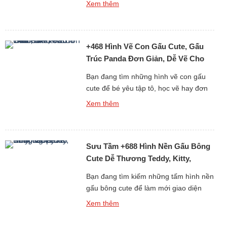
Xem thêm
tạo. Nếu bạn đang tìm kiếm những
tranh tô màu con gấu đáng yêu, dễ vẽ
và phù hợp với mọi độ tuổi, thì bộ sưu
+468 Hình Vẽ Con Gấu Cute, Gấu
tập hơn 6013 […]
Trúc Panda Đơn Giản, Dễ Vẽ Cho
Bé Yêu
Bạn đang tìm những hình vẽ con gấu
cute để bé yêu tập tô, học vẽ hay đơn
giản là làm ảnh trang trí, sticker, sổ tay?
Xem thêm
Bộ sưu tập hơn 468 ảnh vẽ gấu dễ
thương dưới đây sẽ khiến bé nhà bạn
(và cả người lớn) phải thích mê vì độ
Sưu Tầm +688 Hình Nền Gấu Bông
đáng yêu […]
Cute Dễ Thương Teddy, Kitty,
Loopy
Bạn đang tìm kiếm những tấm hình nền
gấu bông cute để làm mới giao diện
điện thoại hay máy tính mỗi ngày? Bộ
Xem thêm
sưu tập đặc biệt gồm hơn 688 hình nền
gấu bông dễ thương dưới đây chắc