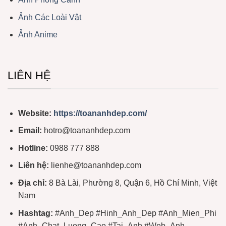
Ảnh Các Loài Vật
Ảnh Anime
LIÊN HỆ
Website:
https://toananhdep.com/
Email:
hotro@toananhdep.com
Hotline:
0988 777 888
Liên hệ:
lienhe@toananhdep.com
Địa chỉ:
8 Bà Lài, Phường 8, Quận 6, Hồ Chí Minh, Việt
Nam
Hashtag:
#Anh_Dep #Hinh_Anh_Dep #Anh_Mien_Phi
#Anh_Chat_Luong_Cao #Tai_Anh #Web_Anh