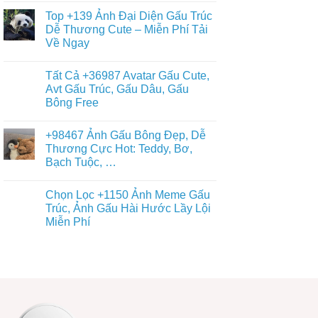
Ảnh
Ngầu
có
Nền
Top +139 Ảnh Đại Diện Gấu Trúc
&
bình
Gấu
Cute
luận
Dễ Thương Cute – Miễn Phí Tải
Trúc
ở
–
Dễ
Về Ngay
Chiêm
ĐT,
Thương,
Ngưỡng
PC
Ngầu,
Không
+93671
4K
3D
có
Hình
Tất Cả +36987 Avatar Gấu Cute,
–
bình
Nền
Điện
luận
Avt Gấu Trúc, Gấu Dâu, Gấu
Con
ở
Thoại,
Gấu
Bông Free
Top
PC
Đẹp,
+139
Dễ
Không
Ảnh
Thương
có
Đại
+98467 Ảnh Gấu Bông Đẹp, Dễ
Đủ
bình
Diện
Thể
luận
Thương Cực Hot: Teddy, Bơ,
Gấu
ở
Loại
Trúc
Bạch Tuộc, …
Tất
Free
Dễ
Cả
Thương
Không
+36987
Cute
có
Avatar
Chọn Lọc +1150 Ảnh Meme Gấu
–
bình
Gấu
Miễn
luận
Trúc, Ảnh Gấu Hài Hước Lầy Lội
Cute,
ở
Phí
Avt
Miễn Phí
+98467
Tải
Gấu
Ảnh
Về
Trúc,
Không
Gấu
Ngay
Gấu
có
Bông
Dâu,
bình
Đẹp,
Gấu
luận
Dễ
ở
Bông
Thương
Chọn
Free
Cực
Lọc
Hot:
+1150
Teddy,
Ảnh
Bơ,