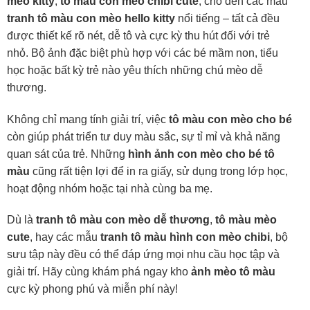
mèo kitty
,
tô màu con mèo chibi cute
, cho đến các mẫu
tranh tô màu con mèo hello kitty
nổi tiếng – tất cả đều
được thiết kế rõ nét, dễ tô và cực kỳ thu hút đối với trẻ
nhỏ. Bộ ảnh đặc biệt phù hợp với các bé mầm non, tiểu
học hoặc bất kỳ trẻ nào yêu thích những chú mèo dễ
thương.
Không chỉ mang tính giải trí, việc
tô màu con mèo cho bé
còn giúp phát triển tư duy màu sắc, sự tỉ mỉ và khả năng
quan sát của trẻ. Những
hình ảnh con mèo cho bé tô
màu
cũng rất tiện lợi để in ra giấy, sử dụng trong lớp học,
hoạt động nhóm hoặc tại nhà cùng ba mẹ.
Dù là
tranh tô màu con mèo dễ thương
,
tô màu mèo
cute
, hay các mẫu
tranh tô màu hình con mèo chibi
, bộ
sưu tập này đều có thể đáp ứng mọi nhu cầu học tập và
giải trí. Hãy cùng khám phá ngay kho
ảnh mèo tô màu
cực kỳ phong phú và miễn phí này!