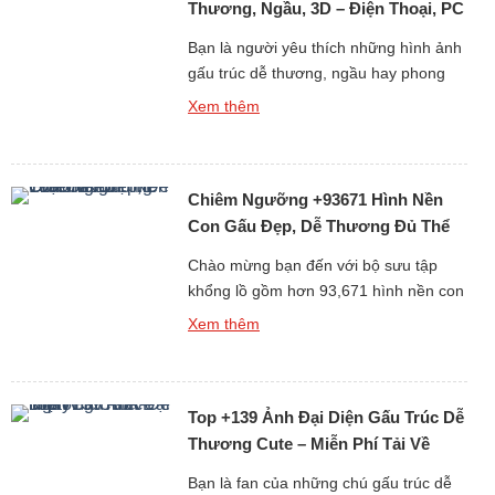
Thương, Ngầu, 3D – Điện Thoại, PC
Bạn là người yêu thích những hình ảnh
gấu trúc dễ thương, ngầu hay phong
cách 3D sống động? Album +397 ảnh
Xem thêm
nền gấu trúc dành cho điện thoại và
máy tính cá nhân (PC) chắc chắn sẽ
làm bạn hài lòng. Gấu trúc vốn là biểu
Chiêm Ngưỡng +93671 Hình Nền
tượng của sự dễ thương và thân thiện,
[…]
Con Gấu Đẹp, Dễ Thương Đủ Thể
Loại Free
Chào mừng bạn đến với bộ sưu tập
khổng lồ gồm hơn 93,671 hình nền con
gấu đẹp, dễ thương và đa dạng thể loại
Xem thêm
hoàn toàn miễn phí. Gấu luôn là biểu
tượng của sự dễ mến, thân thiện và
bình yên, chính vì thế những hình nền
Top +139 Ảnh Đại Diện Gấu Trúc Dễ
gấu không chỉ làm đẹp cho […]
Thương Cute – Miễn Phí Tải Về
Ngay
Bạn là fan của những chú gấu trúc dễ