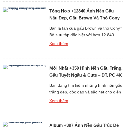
chắn sẽ khiến bạn “lụi tim” với loạt thiết
Tổng Hợp +12840 Ảnh Nền Gấu
kế mềm mại, đáng yêu và […]
Nâu Đẹp, Gấu Brown Và Thỏ Cony
Cute Nhất
Bạn là fan của gấu Brown và thỏ Cony?
Bộ sưu tập đặc biệt với hơn 12.840
hình nền gấu Brown cute, đẹp, sắc nét
Xem thêm
dưới đây chắc chắn sẽ khiến bạn thích
mê! Từ những hình ảnh đơn giản đáng
yêu đến loạt ảnh ngọt ngào của cặp đôi
Mới Nhất +359 Hình Nền Gấu Trắng,
hoạt hình huyền thoại Brown […]
Gấu Tuyết Ngầu & Cute – ĐT, PC 4K
Bạn đang tìm kiếm những hình nền gấu
trắng đẹp, độc đáo và sắc nét cho điện
thoại hoặc máy tính? Bộ sưu tập mới
Xem thêm
nhất gồm hơn 359 ảnh nền gấu trắng,
từ gấu tuyết ngầu đến gấu trắng cute
chắc chắn sẽ khiến bạn hài lòng ngay
Album +397 Ảnh Nền Gấu Trúc Dễ
từ cái nhìn đầu tiên. Tại […]