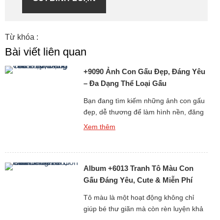
Từ khóa :
Bài viết liên quan
+9090 Ảnh Con Gấu Đẹp, Đáng Yêu
– Đa Dạng Thể Loại Gấu
Bạn đang tìm kiếm những ảnh con gấu
đẹp, dễ thương để làm hình nền, đăng
story, hoặc chia sẻ với bạn bè? Bộ sưu
Xem thêm
tập hình gấu cực kỳ đáng yêu dưới đây
chắc chắn sẽ khiến bạn không thể rời
mắt! Từ ảnh gấu cute, hình ảnh gấu
Album +6013 Tranh Tô Màu Con
ngầu, đến những ảnh gấu […]
Gấu Đáng Yêu, Cute & Miễn Phí
Cho Bé
Tô màu là một hoạt động không chỉ
giúp bé thư giãn mà còn rèn luyện khả
năng tư duy, sự kiên nhẫn và óc sáng