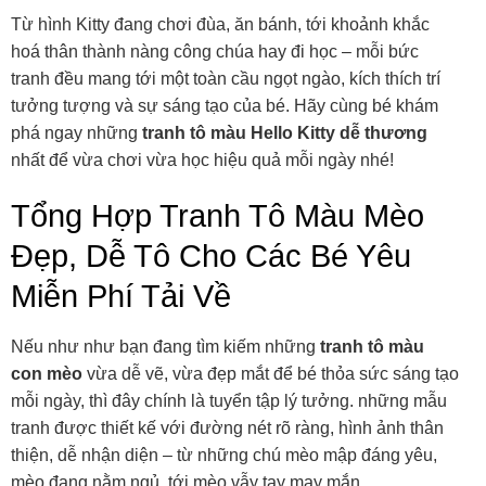
Từ hình Kitty đang chơi đùa, ăn bánh, tới khoảnh khắc
hoá thân thành nàng công chúa hay đi học – mỗi bức
tranh đều mang tới một toàn cầu ngọt ngào, kích thích trí
tưởng tượng và sự sáng tạo của bé. Hãy cùng bé khám
phá ngay những
tranh tô màu Hello Kitty dễ thương
nhất để vừa chơi vừa học hiệu quả mỗi ngày nhé!
Tổng Hợp Tranh Tô Màu Mèo
Đẹp, Dễ Tô Cho Các Bé Yêu
Miễn Phí Tải Về
Nếu như như bạn đang tìm kiếm những
tranh tô màu
con mèo
vừa dễ vẽ, vừa đẹp mắt để bé thỏa sức sáng tạo
mỗi ngày, thì đây chính là tuyển tập lý tưởng. những mẫu
tranh được thiết kế với đường nét rõ ràng, hình ảnh thân
thiện, dễ nhận diện – từ những chú mèo mập đáng yêu,
mèo đang nằm ngủ, tới mèo vẫy tay may mắn