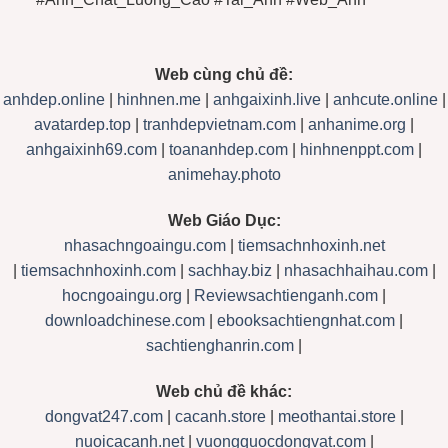
Web cùng chủ đề:
anhdep.online
|
hinhnen.me
|
anhgaixinh.live
|
anhcute.online
|
avatardep.top
|
tranhdepvietnam.com
|
anhanime.org
|
anhgaixinh69.com
|
toananhdep.com
|
hinhnenppt.com
|
animehay.photo
Web Giáo Dục:
nhasachngoaingu.com
|
tiemsachnhoxinh.net
|
tiemsachnhoxinh.com
|
sachhay.biz
|
nhasachhaihau.com
|
hocngoaingu.org
|
Reviewsachtienganh.com
|
downloadchinese.com
|
ebooksachtiengnhat.com
|
sachtienghanrin.com
|
Web chủ đề khác:
dongvat247.com
|
cacanh.store
|
meothantai.store
|
nuoicacanh.net
|
vuongquocdongvat.com
|