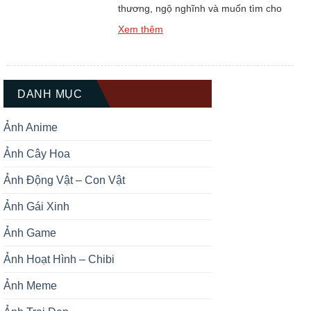
thương, ngộ nghĩnh và muốn tìm cho
mình một hình đại diện thật ấn tượng?
Xem thêm
Bộ sưu tập Top +139 Ảnh Đại Diện Gấu
Trúc Dễ Thương Cute chắc chắn sẽ là
kho báu không thể bỏ qua dành cho
bạn. Gấu trúc luôn được biết […]
DANH MỤC
Ảnh Anime
Ảnh Cây Hoa
Ảnh Động Vật – Con Vật
Ảnh Gái Xinh
Ảnh Game
Ảnh Hoạt Hình – Chibi
Ảnh Meme