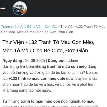
Bỏ
qua
nội
dung
Trang chủ
>
Ảnh Động Vật - Con Vật
>
Thư Viện +132 Tranh Tô Màu
Con Mèo, Mèo Tô Màu Cho Bé Cute, Đơn Giản
Thư Viện +132 Tranh Tô Màu Con Mèo,
Mèo Tô Màu Cho Bé Cute, Đơn Giản
Ngày đăng :
26-08-2025
|
Đăng bởi :
admin
Bạn đang tìm kiếm những
tranh tô màu con mèo
đáng
yêu, dễ thương và đơn giản để bé tập tô tại nhà? Bộ sưu
tập
+132 hình tô màu con mèo cute
dưới đây sẽ là lựa
chọn hoàn hảo để bé vừa học, vừa chơi, vừa phát triển
khả năng sáng tạo mỗi ngày.
Từ những
tranh tô màu mèo con
ngộ nghĩnh,
tô màu