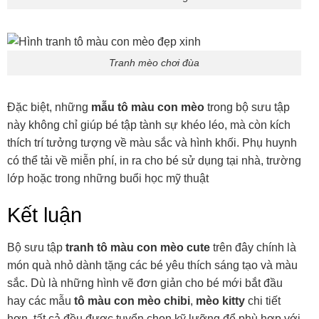
Tranh mèo chơi đùa
Đặc biệt, những
mẫu tô màu con mèo
trong bộ sưu tập
này không chỉ giúp bé tập tành sự khéo léo, mà còn kích
thích trí tưởng tượng về màu sắc và hình khối. Phụ huynh
có thể tải về miễn phí, in ra cho bé sử dụng tại nhà, trường
lớp hoặc trong những buổi học mỹ thuật
Kết luận
Bộ sưu tập
tranh tô màu con mèo cute
trên đây chính là
món quà nhỏ dành tặng các bé yêu thích sáng tạo và màu
sắc. Dù là những hình vẽ đơn giản cho bé mới bắt đầu
hay các mẫu
tô màu con mèo chibi
,
mèo kitty
chi tiết
hơn, tất cả đều được tuyển chọn kỹ lưỡng để phù hợp với