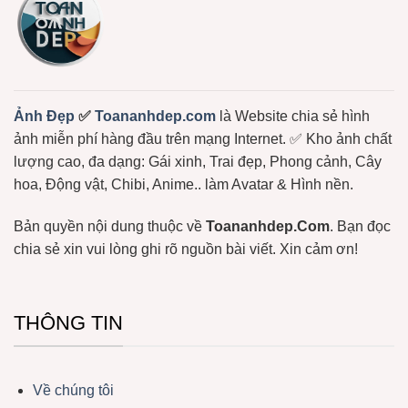
Meme
Bạch
Gấu
Tuộc,
Trúc,
…
Ảnh
Gấu
Hài
Hước
Lầy
Lội
Miễn
Ảnh Đẹp
✅
Toananhdep.com
là Website chia sẻ hình
Phí
ảnh miễn phí hàng đầu trên mạng Internet. ✅ Kho ảnh chất
lượng cao, đa dạng: Gái xinh, Trai đẹp, Phong cảnh, Cây
hoa, Động vật, Chibi, Anime.. làm Avatar & Hình nền.
Bản quyền nội dung thuộc về
Toananhdep.Com
. Bạn đọc
chia sẻ xin vui lòng ghi rõ nguồn bài viết. Xin cảm ơn!
THÔNG TIN
Về chúng tôi