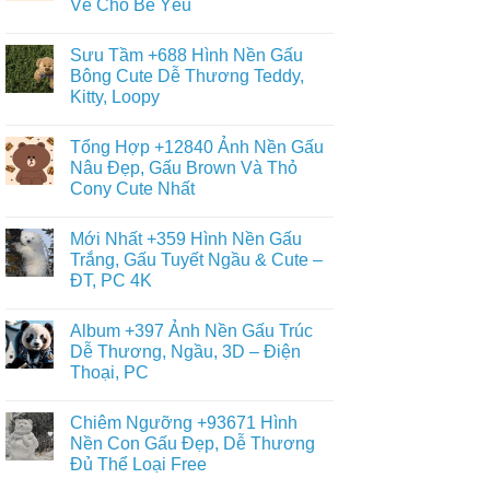
Vẽ Cho Bé Yêu
Album
–
+6013
Đa
Không
Tranh
Dạng
có
Tô
Sưu Tầm +688 Hình Nền Gấu
Thể
bình
Màu
Loại
luận
Bông Cute Dễ Thương Teddy,
Con
ở
Gấu
Gấu
Kitty, Loopy
+468
Đáng
Hình
Yêu,
Không
Vẽ
Cute
có
Con
Tổng Hợp +12840 Ảnh Nền Gấu
&
bình
Gấu
Miễn
luận
Nâu Đẹp, Gấu Brown Và Thỏ
Cute,
ở
Phí
Gấu
Cony Cute Nhất
Sưu
Cho
Trúc
Tầm
Bé
Panda
Không
+688
Đơn
có
Hình
Mới Nhất +359 Hình Nền Gấu
Giản,
bình
Nền
Dễ
luận
Trắng, Gấu Tuyết Ngầu & Cute –
Gấu
ở
Vẽ
Bông
ĐT, PC 4K
Tổng
Cho
Cute
Hợp
Bé
Dễ
Không
+12840
Yêu
Thương
có
Ảnh
Album +397 Ảnh Nền Gấu Trúc
Teddy,
bình
Nền
Kitty,
luận
Dễ Thương, Ngầu, 3D – Điện
Gấu
ở
Loopy
Nâu
Thoại, PC
Mới
Đẹp,
Nhất
Gấu
Không
+359
Brown
có
Hình
Chiêm Ngưỡng +93671 Hình
Và
bình
Nền
Thỏ
luận
Nền Con Gấu Đẹp, Dễ Thương
Gấu
ở
Cony
Trắng,
Đủ Thể Loại Free
Album
Cute
Gấu
+397
Nhất
Tuyết
Không