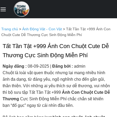
Bỏ
qua
nội
dung
Trang chủ
>
Ảnh Động Vật - Con Vật
>
Tất Tần Tật +999 Ảnh Con
Chuột Cute Dễ Thương Cực Sinh Động Miễn Phí
Tất Tần Tật +999 Ảnh Con Chuột Cute Dễ
Thương Cực Sinh Động Miễn Phí
Ngày đăng :
08-09-2025
|
Đăng bởi :
admin
Chuột là loài vật quen thuộc nhưng lại mang nhiều hình
ảnh đa dạng, từ đáng yêu, ngộ nghĩnh cho đến gần gũi,
thân thiện. Với những ai yêu thích sự dễ thương, vui nhộn
thì bộ sưu tập Tất Tần Tật +999
Ảnh Con Chuột Cute Dễ
Thương
Cực Sinh Động Miễn Phí chắc chắn sẽ khiến
bạn “đổ gục” ngay từ cái nhìn đầu tiên.