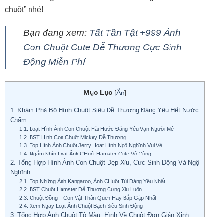
chuột” nhé!
Bạn đang xem:
Tất Tần Tật +999 Ảnh
Con Chuột Cute Dễ Thương Cực Sinh
Động Miễn Phí
Mục Lục
[
Ẩn
]
1.
Khám Phá Bộ Hình Chuột Siêu Dễ Thương Đáng Yêu Hết Nước
Chấm
1.1.
Loạt Hình Ảnh Con Chuột Hài Hước Đáng Yêu Vạn Người Mê
1.2.
BST Hình Con Chuột Mickey Dễ Thương
1.3.
Top Hình Ảnh Chuột Jerry Hoạt Hình Ngộ Nghĩnh Vui Vẻ
1.4.
Ngắm Nhìn Loạt Ảnh CHuột Hamster Cute Vô Cùng
2.
Tổng Hợp Hình Ảnh Con Chuột Đẹp Xỉu, Cực Sinh Động Và Ngộ
Nghĩnh
2.1.
Top Những Ảnh Kangaroo, Ảnh CHuột Túi Đáng Yêu Nhất
2.2.
BST Chuột Hamster Dễ Thương Cưng Xỉu Luôn
2.3.
Chuột Đồng – Con Vật Thân Quen Hay Bắp Gặp Nhất
2.4.
Xem Ngay Loạt Ảnh Chuột Bạch Siêu Sinh Động
3.
Tổng Hợp Ảnh Chuột Tô Màu, Hình Vẽ Chuột Đơn Giản Xinh