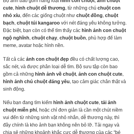
Bộ ảnh bao gồm hàng loạt
hình con chuột
,
ảnh chuột
cute
,
hình chuột dễ thương
, từ những chú
chuột con
nhỏ xíu
, đến các giống chuột như
chuột đồng
,
chuột
bạch
,
chuột túi kangaroo
với nét đáng yêu không tưởng.
Đặc biệt, bạn còn có thể tìm thấy các
hình ảnh con chuột
ngộ nghĩnh
,
chuột chạy
,
chuột buồn
, phù hợp để làm
meme, avatar hoặc hình nền.
Tất cả các
ảnh con chuột đẹp
đều có chất lượng cao,
sắc nét, và được phân loại dễ tìm. Bộ sưu tập còn bao
gồm cả những
hình ảnh về chuột
,
ảnh con chuột cute
,
hình ảnh chú chuột đáng yêu
, tạo cảm giác chân thật và
sinh động.
Nếu bạn đang tìm kiếm
hình ảnh chuột cute
,
tải ảnh
chuột miễn phí
, hoặc chỉ đơn giản là cần một chút niềm
vui đến từ những sinh vật nhỏ nhắn, dễ thương này, thì
đây chính là kho ảnh bạn không nên bỏ lỡ. Tải ngay và
chia sẻ những khoảnh khắc cực dễ thương của các “bé