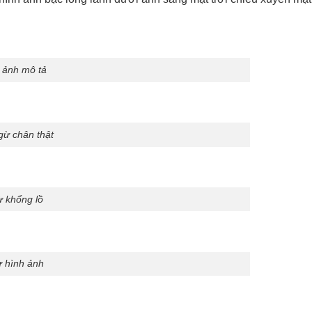
 ảnh mô tả
gừ chân thật
 khổng lồ
 hình ảnh