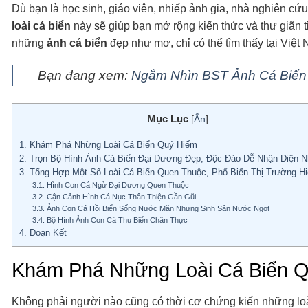
Dù bạn là học sinh, giáo viên, nhiếp ảnh gia, nhà nghiên c
loài cá biển
này sẽ giúp bạn mở rộng kiến thức và thư giãn 
những
ảnh cá biển
đẹp như mơ, chỉ có thể tìm thấy tại Việt
Bạn đang xem:
Ngắm Nhìn BST Ảnh Cá Biển
Mục Lục
[
Ẩn
]
1.
Khám Phá Những Loài Cá Biển Quý Hiếm
2.
Trọn Bộ Hình Ảnh Cá Biển Đại Dương Đẹp, Độc Đáo Dễ Nhận Diện N
3.
Tổng Hợp Một Số Loài Cá Biển Quen Thuộc, Phổ Biến Thị Trường H
3.1.
Hình Con Cá Ngừ Đại Dương Quen Thuộc
3.2.
Cận Cảnh Hình Cá Nục Thân Thiện Gần Gũi
3.3.
Ảnh Con Cá Hồi Biển Sống Nước Mặn Nhưng Sinh Sản Nước Ngọt
3.4.
Bộ Hình Ảnh Con Cá Thu Biển Chân Thực
4.
Đoạn Kết
Khám Phá Những Loài Cá Biển 
Không phải người nào cũng có thời cơ chứng kiến những loài