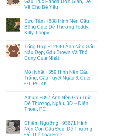
Gấu Trúc Panda Đơn Giản, Dễ
Đáng
ở
Yêu
Vẽ Cho Bé Yêu
Album
–
+6013
Đa
Không
Tranh
Dạng
có
Tô
Sưu Tầm +688 Hình Nền Gấu
Thể
bình
Màu
Loại
luận
Bông Cute Dễ Thương Teddy,
Con
ở
Gấu
Gấu
Kitty, Loopy
+468
Đáng
Hình
Yêu,
Không
Vẽ
Cute
có
Con
Tổng Hợp +12840 Ảnh Nền Gấu
&
bình
Gấu
Miễn
luận
Nâu Đẹp, Gấu Brown Và Thỏ
Cute,
ở
Phí
Gấu
Cony Cute Nhất
Sưu
Cho
Trúc
Tầm
Bé
Panda
Không
+688
Đơn
có
Hình
Mới Nhất +359 Hình Nền Gấu
Giản,
bình
Nền
Dễ
luận
Trắng, Gấu Tuyết Ngầu & Cute –
Gấu
ở
Vẽ
Bông
ĐT, PC 4K
Tổng
Cho
Cute
Hợp
Bé
Dễ
Không
+12840
Yêu
Thương
có
Ảnh
Album +397 Ảnh Nền Gấu Trúc
Teddy,
bình
Nền
Kitty,
luận
Dễ Thương, Ngầu, 3D – Điện
Gấu
ở
Loopy
Nâu
Thoại, PC
Mới
Đẹp,
Nhất
Gấu
Không
+359
Brown
có
Hình
Chiêm Ngưỡng +93671 Hình
Và
bình
Nền
Thỏ
luận
Nền Con Gấu Đẹp, Dễ Thương
Gấu
ở
Cony
Trắng,
Đủ Thể Loại Free
Album
Cute