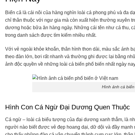
Biển cả là cái nôi của hàng nghìn loài cá phong phú và đa d
chỉ thân thuộc với ngư gia mà còn xuất hiện thường xuyên tro
dương hoặc bữa ăn hàng ngày. Những cái tên như cá thu, cá 
trong danh sách được tìm kiếm nhiều nhất.
Với vẻ ngoài khỏe khoắn, thân hình thon dài, màu sắc ánh b
theo đàn lớn, bơi rất nhanh và thường ghi được lại bằng 
ảnh độc quyền về những loài cá biển phổ biến nhất ngày nay
Hình ảnh cá biển
Hình Con Cá Ngừ Đại Dương Quen Thuộc
Cá ngừ – loài cá biểu tượng của đại dương xanh thẳm, là nh
người nào biết được vẻ đẹp hoang dại, dữ dội và đầy mạnh 
cho thấy những đàn cá vận chuyển thành cụm cực lớn, thân 