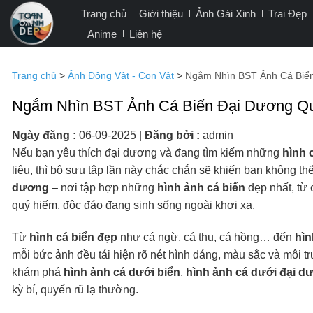
Bỏ
Trang chủ
Giới thiệu
Ảnh Gái Xinh
Trai Đẹp
qua
Anime
Liên hệ
nội
dung
Trang chủ
>
Ảnh Động Vật - Con Vật
>
Ngắm Nhìn BST Ảnh Cá Biển
Ngắm Nhìn BST Ảnh Cá Biển Đại Dương Qu
Ngày đăng :
06-09-2025
|
Đăng bởi :
admin
Nếu bạn yêu thích đại dương và đang tìm kiếm những
hình 
liệu, thì bộ sưu tập lần này chắc chắn sẽ khiến bạn không 
dương
– nơi tập hợp những
hình ảnh cá biển
đẹp nhất, từ 
quý hiếm, độc đáo đang sinh sống ngoài khơi xa.
Từ
hình cá biển đẹp
như cá ngừ, cá thu, cá hồng… đến
hìn
mỗi bức ảnh đều tái hiện rõ nét hình dáng, màu sắc và môi t
khám phá
hình ảnh cá dưới biển
,
hình ảnh cá dưới đại d
kỳ bí, quyến rũ lạ thường.