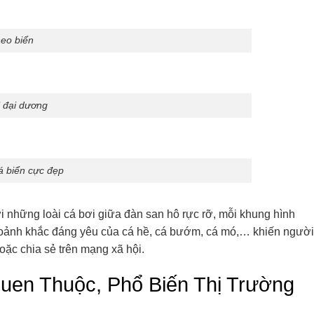
eo biển
 đại dương
á biển cực đẹp
i những loài cá bơi giữa đàn san hô rực rỡ, mỗi khung hình
 khoảnh khắc đáng yêu của cá hề, cá bướm, cá mó,… khiến người
oặc chia sẻ trên mạng xã hội.
uen Thuộc, Phổ Biến Thị Trường