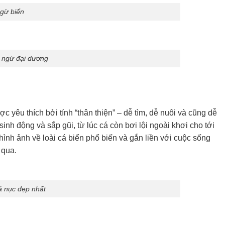
gừ biển
 ngừ đại dương
c yêu thích bởi tính “thân thiện” – dễ tìm, dễ nuôi và cũng dễ
inh động và sắp gũi, từ lúc cá còn bơi lội ngoài khơi cho tới
ình ảnh về loài cá biển phổ biến và gắn liền với cuộc sống
 qua.
á nục đẹp nhất