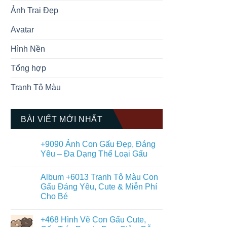
Ảnh Trai Đẹp
Avatar
Hình Nền
Tổng hợp
Tranh Tô Màu
BÀI VIẾT MỚI NHẤT
+9090 Ảnh Con Gấu Đẹp, Đáng
Yêu – Đa Dạng Thể Loại Gấu
Không
có
Album +6013 Tranh Tô Màu Con
bình
luận
Gấu Đáng Yêu, Cute & Miễn Phí
ở
Cho Bé
+9090
Ảnh
Không
Con
có
Gấu
+468 Hình Vẽ Con Gấu Cute,
bình
Đẹp,
luận