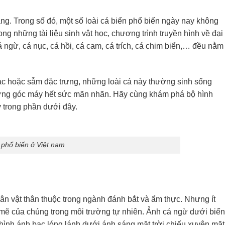
ạng. Trong số đó, một số loài cá biển phổ biến ngày nay không
ng những tài liệu sinh vật học, chương trình truyền hình về đại
ngừ, cá nục, cá hồi, cá cam, cá trích, cá chim biển,… đều nằm
ạc hoặc sẫm đặc trưng, những loài cá này thường sinh sống
những góc máy hết sức mãn nhãn. Hãy cùng khám phá bộ hình
 trong phần dưới đây.
 phổ biến ở Việt nam
ân vật thân thuộc trong ngành đánh bắt và ẩm thực. Nhưng ít
mẽ của chúng trong môi trường tự nhiên. Ảnh cá ngừ dưới biển
hình ánh bạc lóng lánh dưới ánh sáng mặt trời chiếu xuyên mặt