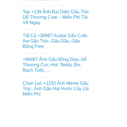
Gấu
+397
Nhất
Tuyết
Không
Ảnh
Ngầu
có
Nền
Top +139 Ảnh Đại Diện Gấu Trúc
&
bình
Gấu
Cute
luận
Dễ Thương Cute – Miễn Phí Tải
Trúc
ở
–
Dễ
Về Ngay
Chiêm
ĐT,
Thương,
Ngưỡng
PC
Ngầu,
Không
+93671
4K
3D
có
Hình
Tất Cả +36987 Avatar Gấu Cute,
–
bình
Nền
Điện
luận
Avt Gấu Trúc, Gấu Dâu, Gấu
Con
ở
Thoại,
Gấu
Bông Free
Top
PC
Đẹp,
+139
Dễ
Không
Ảnh
Thương
có
Đại
+98467 Ảnh Gấu Bông Đẹp, Dễ
Đủ
bình
Diện
Thể
luận
Thương Cực Hot: Teddy, Bơ,
Gấu
ở
Loại
Trúc
Bạch Tuộc, …
Tất
Free
Dễ
Cả
Thương
Không
+36987
Cute
có
Avatar
Chọn Lọc +1150 Ảnh Meme Gấu
–
bình
Gấu
Miễn
luận
Trúc, Ảnh Gấu Hài Hước Lầy Lội
Cute,
ở
Phí
Avt
Miễn Phí
+98467
Tải
Gấu
Ảnh
Về
Trúc,
Không
Gấu
Ngay
Gấu
có
Bông
Dâu,
bình
Đẹp,
Gấu
luận
Dễ
ở
Bông
Thương
Chọn
Free
Cực
Lọc
Hot:
+1150