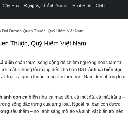
Cây Hoa
Động Vật
Ảnh Game
Hoạt Hình – Chibi
 Đại Dương Quen Thuộc, Quý Hiếm Việt Nam
en Thuộc, Quý Hiếm Việt Nam
cá biển
chân thực, sống động để chiêm ngưỡng hoặc làm tư
thể rời mắt. Chúng tôi mang đến cho bạn BST
ảnh cá biển đại
các loài cá quen thuộc trong ẩm thực Việt Nam đến những loài
h ảnh con cá biển
như cá mao tiên, cá mút đá, cá mặt trăng –
rường sống đặc trưng của từng loài. Ngoài ra, bạn còn được
ương
sâu thẳm – nơi ánh sáng mờ ảo và sinh vật biển trở nên