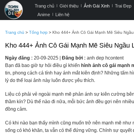
Bỏ
Trang chủ
Giới thiệu
Ảnh Gái Xinh
Trai Đẹp
qua
Anime
Liên hệ
nội
dung
Trang chủ
>
Tổng hợp
>
Kho 444+ Ảnh Cô Gái Mạnh Mẽ Siêu Ngầu
Kho 444+ Ảnh Cô Gái Mạnh Mẽ Siêu Ngầu L
Ngày đăng :
20-09-2025
|
Đăng bởi :
anh dep hcontent
Bạn đã bao giờ tự hỏi điều gì khiến
hình ảnh cô gái mạnh 
tin, phong cách cá tính hay ánh mắt kiên định? Những tấm 
lý do thể loại ảnh này luôn được yêu thích.
Liệu có phải vẻ ngoài mạnh mẽ phản ánh sự kiên cường bên 
thầm kín? Dù thế nào đi nữa, mỗi bức ảnh đều gợi nên nhi
đồng cảm.
Có khi nào bạn thấy mình cũng muốn trở nên mạnh mẽ như n
sống có khó khăn, ta vẫn có thể đứng vững. Chính sự quyết đo