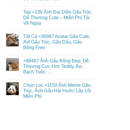
Gấu
+397
Nhất
Tuyết
Không
Ảnh
Ngầu
có
Nền
Top +139 Ảnh Đại Diện Gấu Trúc
&
bình
Gấu
Cute
luận
Dễ Thương Cute – Miễn Phí Tải
Trúc
ở
–
Dễ
Về Ngay
Chiêm
ĐT,
Thương,
Ngưỡng
PC
Ngầu,
Không
+93671
4K
3D
có
Hình
Tất Cả +36987 Avatar Gấu Cute,
–
bình
Nền
Điện
luận
Avt Gấu Trúc, Gấu Dâu, Gấu
Con
ở
Thoại,
Gấu
Bông Free
Top
PC
Đẹp,
+139
Dễ
Không
Ảnh
Thương
có
Đại
+98467 Ảnh Gấu Bông Đẹp, Dễ
Đủ
bình
Diện
Thể
luận
Thương Cực Hot: Teddy, Bơ,
Gấu
ở
Loại
Trúc
Bạch Tuộc, …
Tất
Free
Dễ
Cả
Thương
Không
+36987
Cute
có
Avatar
Chọn Lọc +1150 Ảnh Meme Gấu
–
bình
Gấu
Miễn
luận
Trúc, Ảnh Gấu Hài Hước Lầy Lội
Cute,
ở
Phí
Avt
Miễn Phí
+98467
Tải
Gấu
Ảnh
Về
Trúc,
Không
Gấu
Ngay
Gấu
có
Bông
Dâu,
bình
Đẹp,
Gấu
luận
Dễ
ở
Bông
Thương
Chọn
Free
Cực
Lọc
Hot:
+1150