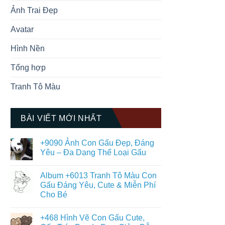
Ảnh Trai Đẹp
Avatar
Hình Nền
Tổng hợp
Tranh Tô Màu
BÀI VIẾT MỚI NHẤT
+9090 Ảnh Con Gấu Đẹp, Đáng
Yêu – Đa Dạng Thể Loại Gấu
Không
có
Album +6013 Tranh Tô Màu Con
u
bình
luận
Gấu Đáng Yêu, Cute & Miễn Phí
ở
Cho Bé
+9090
Ảnh
Không
Con
có
Gấu
+468 Hình Vẽ Con Gấu Cute,
bình
Đẹp,
luận