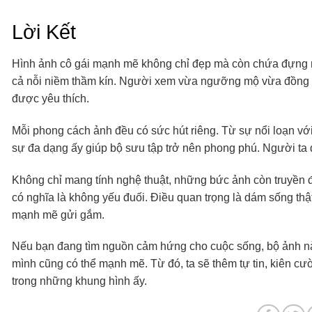
Lời Kết
Hình ảnh cô gái mạnh mẽ không chỉ đẹp mà còn chứa đựng nh
cả nỗi niềm thầm kín. Người xem vừa ngưỡng mộ vừa đồng cả
được yêu thích.
Mỗi phong cách ảnh đều có sức hút riêng. Từ sự nổi loạn với 
sự đa dạng ấy giúp bộ sưu tập trở nên phong phú. Người t
Không chỉ mang tính nghệ thuật, những bức ảnh còn truyền
có nghĩa là không yếu đuối. Điều quan trọng là dám sống thậ
mạnh mẽ gửi gắm.
Nếu bạn đang tìm nguồn cảm hứng cho cuộc sống, bộ ảnh này
mình cũng có thể mạnh mẽ. Từ đó, ta sẽ thêm tự tin, kiên cư
trong những khung hình ấy.