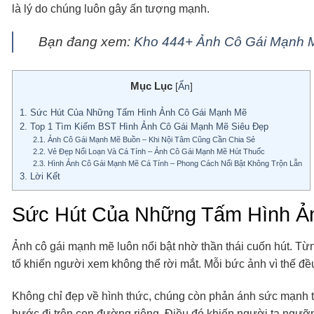
là lý do chúng luôn gây ấn tượng mạnh.
Bạn đang xem:
Kho 444+ Ảnh Cô Gái Mạnh M
Mục Lục
[
Ẩn
]
1.
Sức Hút Của Những Tấm Hình Ảnh Cô Gái Mạnh Mẽ
2.
Top 1 Tìm Kiếm BST Hình Ảnh Cô Gái Mạnh Mẽ Siêu Đẹp
2.1.
Ảnh Cô Gái Mạnh Mẽ Buồn – Khi Nội Tâm Cũng Cần Chia Sẻ
2.2.
Vẻ Đẹp Nổi Loạn Và Cá Tính – Ảnh Cô Gái Mạnh Mẽ Hút Thuốc
2.3.
Hình Ảnh Cô Gái Mạnh Mẽ Cá Tính – Phong Cách Nổi Bật Không Trộn Lẫn
3.
Lời Kết
Sức Hút Của Những Tấm Hình Ả
Ảnh cô gái mạnh mẽ luôn nổi bật nhờ thần thái cuốn hút. Từng
tố khiến người xem không thể rời mắt. Mỗi bức ảnh vì thế đề
Không chỉ đẹp về hình thức, chúng còn phản ánh sức mạnh t
bước đi trên con đường riêng. Điều đó khiến người ta ngưỡ