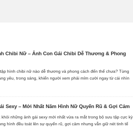
h Chibi Nữ – Ảnh Con Gái Chibi Dễ Thương & Phong
 tập hình chibi nữ nào dễ thương và phong cách đến thế chưa? Từng
g yêu, trong sáng, khiến người xem phải mỉm cười ngay từ cái nhìn
hibi nhỏ nhắn với biểu cảm sinh động tạo nên sức […]
ái Sexy – Mới Nhất Năm Hình Nữ Quyến Rũ & Gợi Cảm
 khỏi những ảnh gái sexy mới nhất vừa ra mắt trong bộ sưu tập cực kỳ
g hình đều toát lên sự quyến rũ, gợi cảm nhưng vẫn giữ nét tinh tế
n hút cùng thần thái tự tin khiến […]