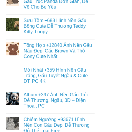
Gấu Trúc Panda Đơn Giản, Dễ
Đáng
ở
Yêu
Vẽ Cho Bé Yêu
Album
–
+6013
Đa
Không
Tranh
Dạng
có
Tô
Sưu Tầm +688 Hình Nền Gấu
Thể
bình
Màu
Loại
luận
Bông Cute Dễ Thương Teddy,
Con
ở
Gấu
Gấu
Kitty, Loopy
+468
Đáng
Hình
Yêu,
Không
Vẽ
Cute
có
Con
Tổng Hợp +12840 Ảnh Nền Gấu
&
bình
Gấu
Miễn
luận
Nâu Đẹp, Gấu Brown Và Thỏ
Cute,
ở
Phí
Gấu
Cony Cute Nhất
Sưu
Cho
Trúc
Tầm
Bé
Panda
Không
+688
Đơn
có
Hình
Mới Nhất +359 Hình Nền Gấu
Giản,
bình
Nền
Dễ
luận
Trắng, Gấu Tuyết Ngầu & Cute –
Gấu
ở
Vẽ
Bông
ĐT, PC 4K
Tổng
Cho
Cute
Hợp
Bé
Dễ
Không
+12840
Yêu
Thương
có
Ảnh
Album +397 Ảnh Nền Gấu Trúc
Teddy,
bình
Nền
Kitty,
luận
Dễ Thương, Ngầu, 3D – Điện
Gấu
ở
Loopy
Nâu
Thoại, PC
Mới
Đẹp,
Nhất
Gấu
Không
+359
Brown
có
Hình
Chiêm Ngưỡng +93671 Hình
Và
bình
Nền
Thỏ
luận
Nền Con Gấu Đẹp, Dễ Thương
Gấu
ở
Cony
Trắng,
Đủ Thể Loại Free
Album
Cute