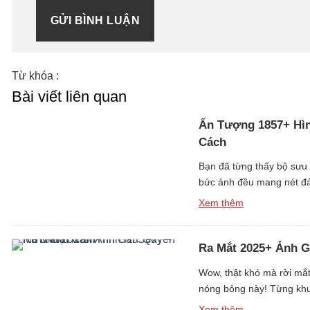
GỬI BÌNH LUẬN
Từ khóa :
Bài viết liên quan
Ấn Tượng 1857+ Hìn
Cách
Bạn đã từng thấy bộ sưu
bức ảnh đều mang nét đán
đầu tiên. Những cô gái c
Xem thêm
Ra Mắt 2025+ Ảnh G
Wow, thật khó mà rời mắt
nóng bỏng này! Từng khun
và sang trọng. Vẻ đẹp cuố
Xem thêm