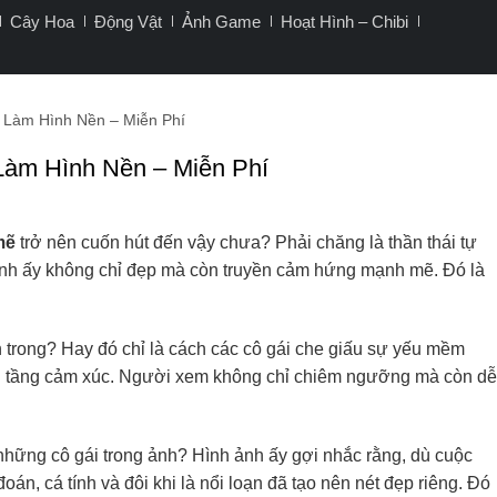
Cây Hoa
Động Vật
Ảnh Game
Hoạt Hình – Chibi
 Làm Hình Nền – Miễn Phí
àm Hình Nền – Miễn Phí
mẽ
trở nên cuốn hút đến vậy chưa? Phải chăng là thần thái tự
hình ấy không chỉ đẹp mà còn truyền cảm hứng mạnh mẽ. Đó là
trong? Hay đó chỉ là cách các cô gái che giấu sự yếu mềm
ều tầng cảm xúc. Người xem không chỉ chiêm ngưỡng mà còn dễ
hững cô gái trong ảnh? Hình ảnh ấy gợi nhắc rằng, dù cuộc
án, cá tính và đôi khi là nổi loạn đã tạo nên nét đẹp riêng. Đó