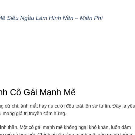
ẽ Siêu Ngầu Làm Hình Nền – Miễn Phí
nh Cô Gái Mạnh Mẽ
 cử chỉ, ánh mắt hay nụ cười đều toát lên sự tự tin. Đây là yế
u mang giá trị truyền cảm hứng.
inh thần. Một cô gái mạnh mẽ không ngại khó khăn, luôn dám
ng mộ và học hỏi. Chính vì vậy, ảnh mạnh mẽ luôn mang thông