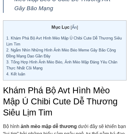
Gây Bão Mạng
Mục Lục
[
Ẩn
]
1.
Khám Phá Bộ Avt Hình Mèo Mập Ú Chibi Cute Dễ Thương Siêu
Lịm Tim
2.
Ngắm Nhìn Những Hình Ảnh Mèo Béo Meme Gây Bão Cộng
Đồng Mạng Dạo Gần Đây
3.
Tổng Hợp Hình Ảnh Mèo Béo, Ảnh Mèo Mập Đáng Yêu Chân
Thực Nhất Cõi Mạng
4.
Kết luận
Khám Phá Bộ Avt Hình Mèo
Mập Ú Chibi Cute Dễ Thương
Siêu Lịm Tim
Bộ hình
ảnh mèo mập dễ thương
dưới đây sẽ khiến bạn
“lụi tim” bởi những biểu cảm ngây ngô, tư thế nằm bá đạo