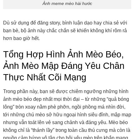
Ảnh meme mèo hài hước
Dù sử dụng để đăng story, bình luận dạo hay chia sẻ với
bạn bè, bộ ảnh này chắc chắn sẽ khiến không khí rôm rả
hơn bao giờ hết.
Tổng Hợp Hình Ảnh Mèo Béo,
Ảnh Mèo Mập Đáng Yêu Chân
Thực Nhất Cõi Mạng
Trong phần này, bạn sẽ được chiêm ngưỡng những hình
ảnh mèo béo đẹp nhất mọi thời đại – từ những “quả bóng
lông” tròn xoay nằm phè phỡn, ngồi phồng má nhìn đời,
tới những chú mèo sở hữu ngoại hình siêu đỉnh, mập mạp
nhưng vẫn toát lên vẻ sang chảnh và đáng yêu. Mèo béo
không chỉ là “thánh lầy” trong toàn cầu thú cưng mà còn là
nguồn cảm hứng vô tận cho hội yêu mèo trên khắp mạng