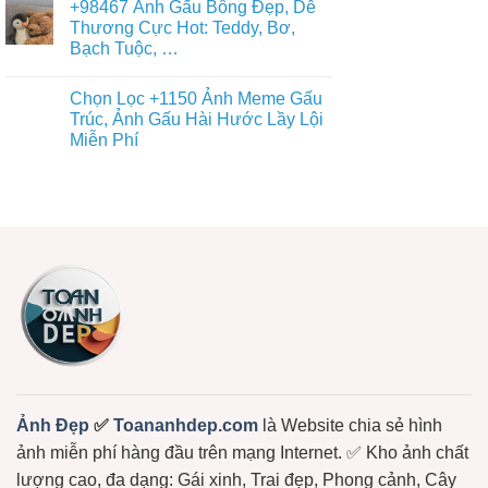
+98467 Ảnh Gấu Bông Đẹp, Dễ
Đủ
bình
Diện
Thể
luận
Thương Cực Hot: Teddy, Bơ,
Gấu
ở
Loại
Trúc
Bạch Tuộc, …
Tất
Free
Dễ
Cả
Thương
Không
+36987
Cute
có
Avatar
Chọn Lọc +1150 Ảnh Meme Gấu
–
bình
Gấu
Miễn
luận
Trúc, Ảnh Gấu Hài Hước Lầy Lội
Cute,
ở
Phí
Avt
Miễn Phí
+98467
Tải
Gấu
Ảnh
Về
Trúc,
Không
Gấu
Ngay
Gấu
có
Bông
Dâu,
bình
Đẹp,
Gấu
luận
Dễ
ở
Bông
Thương
Chọn
Free
Cực
Lọc
Hot:
+1150
Teddy,
Ảnh
Bơ,
Meme
Bạch
Gấu
Tuộc,
Trúc,
…
Ảnh
Gấu
Hài
Hước
Lầy
Lội
Miễn
Ảnh Đẹp
✅
Toananhdep.com
là Website chia sẻ hình
Phí
ảnh miễn phí hàng đầu trên mạng Internet. ✅ Kho ảnh chất
lượng cao, đa dạng: Gái xinh, Trai đẹp, Phong cảnh, Cây