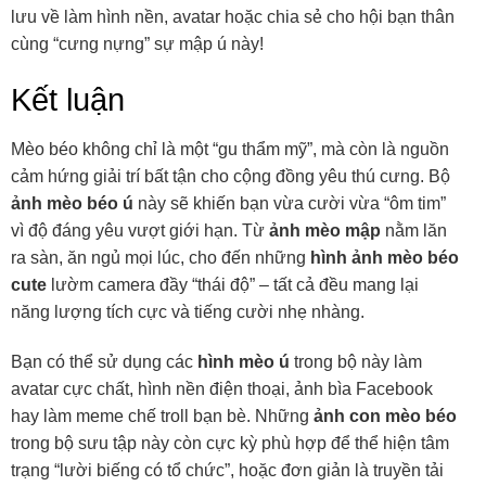
lưu về làm hình nền, avatar hoặc chia sẻ cho hội bạn thân
cùng “cưng nựng” sự mập ú này!
Kết luận
Mèo béo không chỉ là một “gu thẩm mỹ”, mà còn là nguồn
cảm hứng giải trí bất tận cho cộng đồng yêu thú cưng. Bộ
ảnh mèo béo ú
này sẽ khiến bạn vừa cười vừa “ôm tim”
vì độ đáng yêu vượt giới hạn. Từ
ảnh mèo mập
nằm lăn
ra sàn, ăn ngủ mọi lúc, cho đến những
hình ảnh mèo béo
cute
lườm camera đầy “thái độ” – tất cả đều mang lại
năng lượng tích cực và tiếng cười nhẹ nhàng.
Bạn có thể sử dụng các
hình mèo ú
trong bộ này làm
avatar cực chất, hình nền điện thoại, ảnh bìa Facebook
hay làm meme chế troll bạn bè. Những
ảnh con mèo béo
trong bộ sưu tập này còn cực kỳ phù hợp để thể hiện tâm
trạng “lười biếng có tổ chức”, hoặc đơn giản là truyền tải