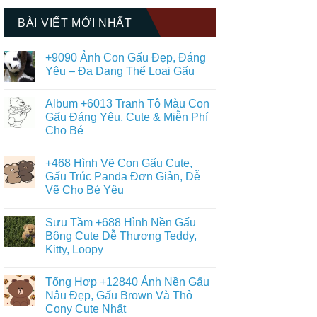
BÀI VIẾT MỚI NHẤT
+9090 Ảnh Con Gấu Đẹp, Đáng
Yêu – Đa Dạng Thể Loại Gấu
Không
có
Album +6013 Tranh Tô Màu Con
bình
luận
Gấu Đáng Yêu, Cute & Miễn Phí
ở
Cho Bé
+9090
Ảnh
Không
Con
có
Gấu
+468 Hình Vẽ Con Gấu Cute,
bình
Đẹp,
luận
Gấu Trúc Panda Đơn Giản, Dễ
Đáng
ở
Yêu
Vẽ Cho Bé Yêu
Album
–
+6013
Đa
Không
Tranh
Dạng
có
Tô
Sưu Tầm +688 Hình Nền Gấu
Thể
bình
Màu
Loại
luận
Bông Cute Dễ Thương Teddy,
Con
ở
Gấu
Gấu
Kitty, Loopy
+468
Đáng
Hình
Yêu,
Không
Vẽ
Cute
có
Con
Tổng Hợp +12840 Ảnh Nền Gấu
&
bình
Gấu
Miễn
luận
Nâu Đẹp, Gấu Brown Và Thỏ
Cute,
ở
Phí
Gấu
Cony Cute Nhất
Sưu
Cho
Trúc