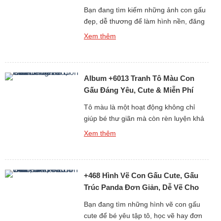
Bạn đang tìm kiếm những ảnh con gấu
đẹp, dễ thương để làm hình nền, đăng
story, hoặc chia sẻ với bạn bè? Bộ sưu
Xem thêm
tập hình gấu cực kỳ đáng yêu dưới đây
chắc chắn sẽ khiến bạn không thể rời
mắt! Từ ảnh gấu cute, hình ảnh gấu
Album +6013 Tranh Tô Màu Con
ngầu, đến những ảnh gấu […]
Gấu Đáng Yêu, Cute & Miễn Phí
Cho Bé
Tô màu là một hoạt động không chỉ
giúp bé thư giãn mà còn rèn luyện khả
năng tư duy, sự kiên nhẫn và óc sáng
Xem thêm
tạo. Nếu bạn đang tìm kiếm những
tranh tô màu con gấu đáng yêu, dễ vẽ
và phù hợp với mọi độ tuổi, thì bộ sưu
+468 Hình Vẽ Con Gấu Cute, Gấu
tập hơn 6013 […]
Trúc Panda Đơn Giản, Dễ Vẽ Cho
Bé Yêu
Bạn đang tìm những hình vẽ con gấu
cute để bé yêu tập tô, học vẽ hay đơn