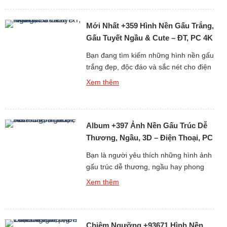
mê! Từ những hình ảnh đơn giản đáng
yêu đến loạt ảnh ngọt ngào của cặp đôi
Mới Nhất +359 Hình Nền Gấu Trắng,
hoạt hình huyền thoại Brown […]
Gấu Tuyết Ngầu & Cute – ĐT, PC 4K
Bạn đang tìm kiếm những hình nền gấu
trắng đẹp, độc đáo và sắc nét cho điện
thoại hoặc máy tính? Bộ sưu tập mới
Xem thêm
nhất gồm hơn 359 ảnh nền gấu trắng,
từ gấu tuyết ngầu đến gấu trắng cute
chắc chắn sẽ khiến bạn hài lòng ngay
Album +397 Ảnh Nền Gấu Trúc Dễ
từ cái nhìn đầu tiên. Tại […]
Thương, Ngầu, 3D – Điện Thoại, PC
Bạn là người yêu thích những hình ảnh
gấu trúc dễ thương, ngầu hay phong
cách 3D sống động? Album +397 ảnh
Xem thêm
nền gấu trúc dành cho điện thoại và
máy tính cá nhân (PC) chắc chắn sẽ
làm bạn hài lòng. Gấu trúc vốn là biểu
Chiêm Ngưỡng +93671 Hình Nền
tượng của sự dễ thương và thân thiện,