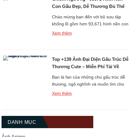
[…]
Con Gấu Đẹp, Dễ Thương Đủ Thể
Loại Free
Chào mừng bạn đến với bộ sưu tập
khổng lồ gồm hơn 93,671 hình nền con
gấu đẹp, dễ thương và đa dạng thể loại
Xem thêm
hoàn toàn miễn phí. Gấu luôn là biểu
tượng của sự dễ mến, thân thiện và
bình yên, chính vì thế những hình nền
Top +139 Ảnh Đại Diện Gấu Trúc Dễ
gấu không chỉ làm đẹp cho […]
Thương Cute – Miễn Phí Tải Về
Ngay
Bạn là fan của những chú gấu trúc dễ
thương, ngộ nghĩnh và muốn tìm cho
mình một hình đại diện thật ấn tượng?
Xem thêm
Bộ sưu tập Top +139 Ảnh Đại Diện Gấu
Trúc Dễ Thương Cute chắc chắn sẽ là
kho báu không thể bỏ qua dành cho
bạn. Gấu trúc luôn được biết […]
DANH MỤC
Ảnh Anime