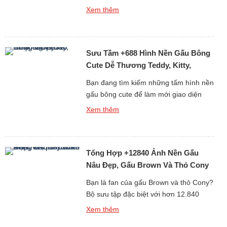
giản là làm ảnh trang trí, sticker, sổ tay?
Xem thêm
Bộ sưu tập hơn 468 ảnh vẽ gấu dễ
thương dưới đây sẽ khiến bé nhà bạn
(và cả người lớn) phải thích mê vì độ
Sưu Tầm +688 Hình Nền Gấu Bông
đáng yêu […]
Cute Dễ Thương Teddy, Kitty,
Loopy
Bạn đang tìm kiếm những tấm hình nền
gấu bông cute để làm mới giao diện
điện thoại hay máy tính mỗi ngày? Bộ
Xem thêm
sưu tập đặc biệt gồm hơn 688 hình nền
gấu bông dễ thương dưới đây chắc
chắn sẽ khiến bạn “lụi tim” với loạt thiết
Tổng Hợp +12840 Ảnh Nền Gấu
kế mềm mại, đáng yêu và […]
Nâu Đẹp, Gấu Brown Và Thỏ Cony
Cute Nhất
Bạn là fan của gấu Brown và thỏ Cony?
Bộ sưu tập đặc biệt với hơn 12.840
hình nền gấu Brown cute, đẹp, sắc nét
Xem thêm
dưới đây chắc chắn sẽ khiến bạn thích