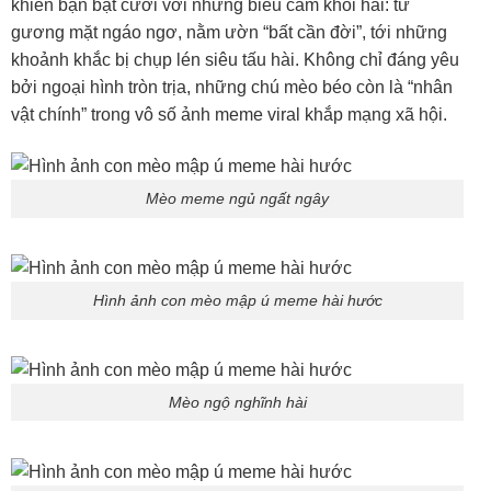
khiến bạn bật cười với những biểu cảm khôi hài: từ
gương mặt ngáo ngơ, nằm ườn “bất cần đời”, tới những
khoảnh khắc bị chụp lén siêu tấu hài. Không chỉ đáng yêu
bởi ngoại hình tròn trịa, những chú mèo béo còn là “nhân
vật chính” trong vô số ảnh meme viral khắp mạng xã hội.
Mèo meme ngủ ngất ngây
Hình ảnh con mèo mập ú meme hài hước
Mèo ngộ nghĩnh hài