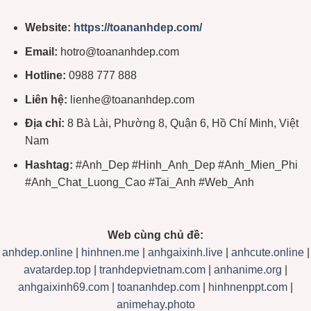
Website:
https://toananhdep.com/
Email:
hotro@toananhdep.com
Hotline:
0988 777 888
Liên hệ:
lienhe@toananhdep.com
Địa chỉ:
8 Bà Lài, Phường 8, Quận 6, Hồ Chí Minh, Việt
Nam
Hashtag:
#Anh_Dep #Hinh_Anh_Dep #Anh_Mien_Phi
#Anh_Chat_Luong_Cao #Tai_Anh #Web_Anh
Web cùng chủ đề:
anhdep.online
|
hinhnen.me
|
anhgaixinh.live
|
anhcute.online
|
avatardep.top
|
tranhdepvietnam.com
|
anhanime.org
|
anhgaixinh69.com
|
toananhdep.com
|
hinhnenppt.com
|
animehay.photo