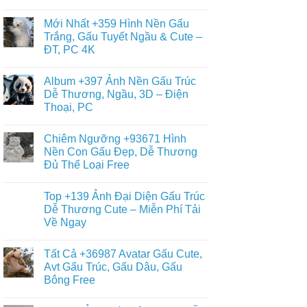
Tầm
Bé
Panda
Không
+688
Đơn
có
Hình
Mới Nhất +359 Hình Nền Gấu
Giản,
bình
Nền
Dễ
luận
Trắng, Gấu Tuyết Ngầu & Cute –
Gấu
ở
Vẽ
Bông
ĐT, PC 4K
Tổng
Cho
Cute
Hợp
Bé
Dễ
Không
+12840
Yêu
Thương
có
Ảnh
Album +397 Ảnh Nền Gấu Trúc
Teddy,
bình
Nền
Kitty,
luận
Dễ Thương, Ngầu, 3D – Điện
Gấu
ở
Loopy
Nâu
Thoại, PC
Mới
Đẹp,
Nhất
Gấu
Không
+359
Brown
có
Hình
Chiêm Ngưỡng +93671 Hình
Và
bình
Nền
Thỏ
luận
Nền Con Gấu Đẹp, Dễ Thương
Gấu
ở
Cony
Trắng,
Đủ Thể Loại Free
Album
Cute
Gấu
+397
Nhất
Tuyết
Không
Ảnh
Ngầu
có
Nền
Top +139 Ảnh Đại Diện Gấu Trúc
&
bình
Gấu
Cute
luận
Dễ Thương Cute – Miễn Phí Tải
Trúc
ở
–
Dễ
Về Ngay
Chiêm
ĐT,
Thương,
Ngưỡng
PC
Ngầu,
Không
+93671
4K
3D
có
Hình
Tất Cả +36987 Avatar Gấu Cute,
–
bình
Nền
Điện
luận
Avt Gấu Trúc, Gấu Dâu, Gấu
Con
ở
Thoại,
Gấu
Bông Free
Top
PC
Đẹp,
+139
Dễ
Không
Ảnh
Thương
có
Đại