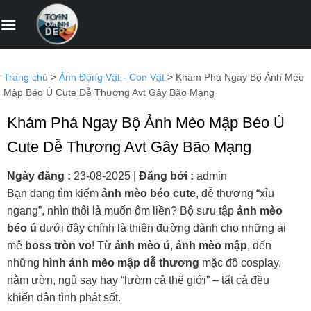
Bỏ
qua
nội
dung
Trang chủ
>
Ảnh Động Vật - Con Vật
>
Khám Phá Ngay Bộ Ảnh Mèo
Mập Béo Ú Cute Dễ Thương Avt Gây Bão Mạng
Khám Phá Ngay Bộ Ảnh Mèo Mập Béo Ú
Cute Dễ Thương Avt Gây Bão Mạng
Ngày đăng :
23-08-2025
|
Đăng bởi :
admin
Bạn đang tìm kiếm
ảnh mèo béo cute
, dễ thương “xỉu
ngang”, nhìn thôi là muốn ôm liền? Bộ sưu tập
ảnh mèo
béo ú
dưới đây chính là thiên đường dành cho những ai
mê
boss tròn vo
! Từ
ảnh mèo ú
,
ảnh mèo mập
, đến
những
hình ảnh mèo mập dễ thương
mặc đồ cosplay,
nằm ườn, ngủ say hay “lườm cả thế giới” – tất cả đều
khiến dân tình phát sốt.