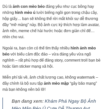
Dù là
ảnh con mèo béo
đáng yêu như cục bông hay
những
hình mèo ú
lười biếng ngồi gọn trong chậu cây,
hộp giấy… bạn sẽ không thể rời mắt khỏi sự dễ thương
đầy “mỡ màng” này. Bộ ảnh cực kỳ thích hợp làm avatar,
ảnh nền, meme chế hài hước hoặc đơn giản chỉ để…
nhìn cho vui.
Ngoài ra, bạn còn có thể tìm thấy nhiều
hình ảnh mèo
béo
với biểu cảm độc đáo – vừa đáng yêu vừa ngộ
nghĩnh – rất phù hợp để đăng story, comment troll bạn bè
hoặc làm sticker mạng xã hội.
Miễn phí tải về, ảnh chất lượng cao, không watermark –
đây chính là bộ sưu tập
ảnh mèo mập
“gây bão mạng”
mà bạn không nên bỏ lỡ!
Bạn đang xem:
Khám Phá Ngay Bộ Ảnh
Mèo Mập Béo Ú Cute Dễ Thương Avt