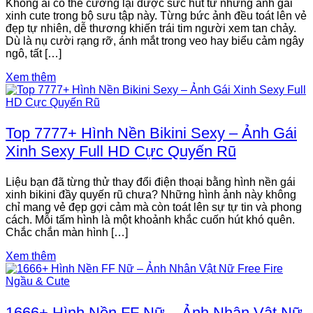
Không ai có thể cưỡng lại được sức hút từ những ảnh gái
xinh cute trong bộ sưu tập này. Từng bức ảnh đều toát lên vẻ
đẹp tự nhiên, dễ thương khiến trái tim người xem tan chảy.
Dù là nụ cười rạng rỡ, ánh mắt trong veo hay biểu cảm ngây
ngô, tất […]
Xem thêm
Top 7777+ Hình Nền Bikini Sexy – Ảnh Gái
Xinh Sexy Full HD Cực Quyến Rũ
Liệu bạn đã từng thử thay đổi điện thoại bằng hình nền gái
xinh bikini đầy quyến rũ chưa? Những hình ảnh này không
chỉ mang vẻ đẹp gợi cảm mà còn toát lên sự tự tin và phong
cách. Mỗi tấm hình là một khoảnh khắc cuốn hút khó quên.
Chắc chắn màn hình […]
Xem thêm
1666+ Hình Nền FF Nữ – Ảnh Nhân Vật Nữ