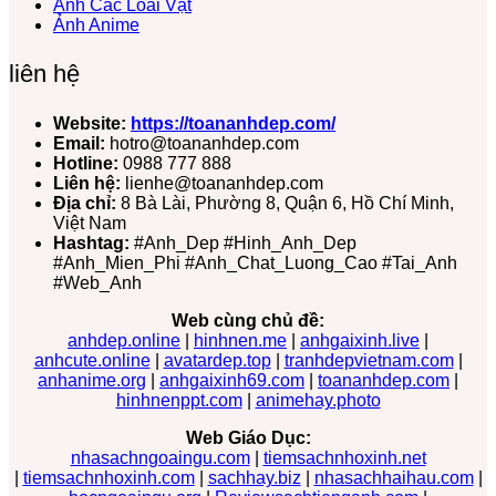
Ảnh Các Loài Vật
Ảnh Anime
liên hệ
Website:
https://toananhdep.com/
Email:
hotro@toananhdep.com
Hotline:
0988 777 888
Liên hệ:
lienhe@toananhdep.com
Địa chỉ:
8 Bà Lài, Phường 8, Quận 6, Hồ Chí Minh,
Việt Nam
Hashtag:
#Anh_Dep #Hinh_Anh_Dep
#Anh_Mien_Phi #Anh_Chat_Luong_Cao #Tai_Anh
#Web_Anh
Web cùng chủ đề:
anhdep.online
|
hinhnen.me
|
anhgaixinh.live
|
anhcute.online
|
avatardep.top
|
tranhdepvietnam.com
|
anhanime.org
|
anhgaixinh69.com
|
toananhdep.com
|
hinhnenppt.com
|
animehay.photo
Web Giáo Dục:
nhasachngoaingu.com
|
tiemsachnhoxinh.net
|
tiemsachnhoxinh.com
|
sachhay.biz
|
nhasachhaihau.com
|