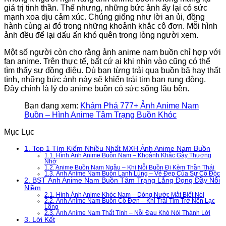
giá trị tinh thần. Thế nhưng, những bức ảnh ấy lại có sức
mạnh xoa dịu cảm xúc. Chúng giống như lời an ủi, đồng
hành cùng ai đó trong những khoảnh khắc cô đơn. Mỗi hình
ảnh đều để lại dấu ấn khó quên trong lòng người xem.
Một số người còn cho rằng ảnh anime nam buồn chỉ hợp với
fan anime. Trên thực tế, bất cứ ai khi nhìn vào cũng có thể
tìm thấy sự đồng điệu. Dù bạn từng trải qua buồn bã hay thất
tình, những bức ảnh này sẽ khiến trái tim bạn rung động.
Đây chính là lý do anime buồn có sức sống lâu bền.
Bạn đang xem:
Khám Phá 777+ Ảnh Anime Nam
Buồn – Hình Anime Tâm Trạng Buồn Khóc
Mục Lục
1.
Top 1 Tìm Kiếm Nhiều Nhất MXH Ảnh Anime Nam Buồn
1.1.
Hình Ảnh Anime Buồn Nam – Khoảnh Khắc Gây Thương
Nhớ
1.2.
Anime Buồn Nam Ngầu – Khi Nỗi Buồn Đi Kèm Thần Thái
1.3.
Ảnh Anime Nam Buồn Lạnh Lùng – Vẻ Đẹp Của Sự Cô Độc
2.
BST Ảnh Anime Nam Buồn Tâm Trạng Lắng Đọng Đầy Nỗi
Niềm
2.1.
Hình Ảnh Anime Khóc Nam – Dòng Nước Mắt Biết Nói
2.2.
Ảnh Anime Nam Buồn Cô Đơn – Khi Trái Tim Trở Nên Lạc
Lõng
2.3.
Ảnh Anime Nam Thất Tình – Nỗi Đau Khó Nói Thành Lời
3.
Lời Kết