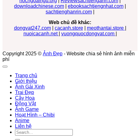
hocngoaingu.org
|
Reviewsachtienganh.com
|
downloadchinese.com
|
ebooksachtiengnhat.com
|
sachtienghanrin.com
|
Web chủ đề khác:
dongvat247.com
|
cacanh.store
|
meothantai.store
|
nuoicacanh.net
|
vuongquocdongvat.com
|
Copyright 2025 ©
Ảnh Đẹp
- Website chia sẻ hình ảnh miễn
phí
Trang chủ
Giới thiệu
Ảnh Gái Xinh
Trai Đẹp
Cây Hoa
Động Vật
Ảnh Game
Hoạt Hình – Chibi
Anime
Liên hệ