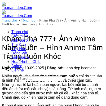
Bỏ
qua
nội
dung
Trang chủ
>
Tổng hợp
>
Khám Phá 777+ Ảnh Anime Nam Buồn –
Hình Anime Tâm Trạng Buồn Khóc
Trang chủ
Giới thiệu
Khám Phá 777+ Ảnh Anime
Ảnh Gái Xinh
Trai Đẹp
Nam Buồn – Hình Anime Tâm
Cây Hoa
Động Vật
Trạng Buồn Khóc
Ảnh Game
Hoạt Hình – Chibi
Anime
Ngày đăng :
10-09-2025
|
Đăng bởi :
anh dep hcontent
Liên hệ
Nhiều người cho rằng
ảnh anime nam buồn
chỉ đơn thuần
là hình minh họa buồn bã, khô khan và thiếu cảm xúc.
Nhưng thực tế lại hoàn toàn ngược lại, bởi mỗi bức tranh
đều ẩn chứa một câu chuyện sâu lắng. Từ ánh mắt, nụ cười
gượng cho đến giọt nước mắt, tất cả đều khắc họa tinh tế.
Chính điều đó khiến người xem dễ dàng đồng cảm.
Không ít người nghĩ rằng ảnh anime buồn không mang lại