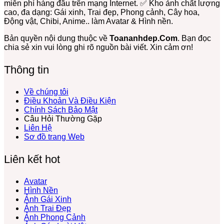
miễn phí hàng đầu trên mạng Internet. ✅ Kho ảnh chất lượng
Phí
Cực
Meme
Dâu,
cao, đa dạng: Gái xinh, Trai đẹp, Phong cảnh, Cây hoa,
Tải
Hot:
Gấu
Gấu
Động vật, Chibi, Anime.. làm Avatar & Hình nền.
Về
Teddy,
Trúc,
Bông
Ngay
Bơ,
Ảnh
Free
Bản quyền nội dung thuộc về
Toananhdep.Com
. Bạn đọc
Bạch
Gấu
chia sẻ xin vui lòng ghi rõ nguồn bài viết. Xin cảm ơn!
Tuộc,
Hài
…
Hước
Thông tin
Lầy
Lội
Miễn
Về chúng tôi
Phí
Điều Khoản Và Điều Kiện
Chính Sách Bảo Mật
Câu Hỏi Thường Gặp
Liên Hệ
Sơ đồ trang Web
Liên kết hot
Avatar
Hình Nền
Ảnh Gái Xinh
Ảnh Trai Đẹp
Ảnh Phong Cảnh