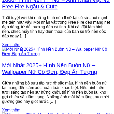
Free Fire Ngầu & Cute
Thật tuyệt vời khi những hình nền ff nữ lại có sức hút mạnh
mẽ đến như vậy! Mỗi nhân vật trong Free Fire đều mang nét
đẹp riêng, từ dễ thương đến cá tính. Khi cài đặt làm hình
nền, chiếc máy tính hay điện thoại của bạn sẽ trở nên độc
đáo ngay […]
Xem thêm
Mới Nhất 2025+ Hình Nền Buồn Nữ –
Wallpaper Nữ Cô Đơn, Đẹp Ấn Tượng
Giữa những bộ sưu tập rực rỡ sắc màu, hình nền buồn nữ
lại mang đến cảm xúc hoàn toàn khác biệt. Nếu hình nền
tươi sáng tạo nên sự hứng khởi, thì hình nền buồn lại khơi
gợi chiều sâu tâm trạng. Những ánh mắt trầm lặng, nụ cười
gượng gạo hay giọt nước […]
Xem thêm