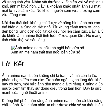
vỡ trong tình yêu. Nhân vật thường xuất hiện với vẻ mặt đau
khổ, ánh mắt vô hồn. Đây là khoảnh khắc phản ánh sự mất
mát lớn về cảm xúc. Nó khiến người xem vừa thương cảm
vừa đồng cảm.
Nỗi đau thất tình không chỉ được vẽ bằng hình ảnh mà còn
thể hiện qua từng chi tiết nhỏ. Từ khung cảnh mưa rơi cho
đến bóng lưng đơn độc, tất cả đều nói lên cảm xúc. Đây là lý
do khiến ảnh anime thất tình luôn được quan tâm. Nó mang
tính chân thật và sâu lắng.
Ảnh anime nam thất tình ngồi bên cửa sổ
Lời Kết
Ảnh anime nam buồn không chỉ là tranh vẽ mà còn là tác
phẩm chạm đến cảm xúc. Từ buồn ngầu, lạnh lùng đến khóc
hay cô đơn, mỗi bức ảnh đều mang giá trị riêng. Chúng giúp
người xem tìm thấy sự đồng điệu trong tâm hồn. Đây là sức
mạnh của nghệ thuật anime.
Không thể phủ nhận rằng ảnh anime nam buồn có khả năng
chữa lành. Khi ngắm nhìn, ta như được chia sẻ và thấu hiểu.