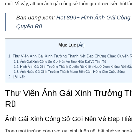
mốt. Vì vậy, album ảnh gái công sở luôn giữ được sức hút lâ
Bạn đang xem:
Hot 899+ Hình Ảnh Gái Công
Quyến Rũ
Mục Lục
[
Ẩn
]
1.
Thư Viện Ảnh Gái Xinh Trưởng Thành Nét Đẹp Chững Chạc Quyến 
1.1.
Ảnh Gái Xinh Công Sở Gợi Nên Vẻ Đẹp Hiện Đại Và Tinh Tế
1.2.
Hình Ảnh Gái Xinh Trưởng Thành Quyến Rũ Khiến Người Xem Không Rời Mắt
1.3.
Ảnh Ngầu Gái Xinh Trưởng Thành Mang Đến Cảm Hứng Cho Cuộc Sống
2.
Lời kết
Thư Viện Ảnh Gái Xinh Trưởng 
Rũ
Ảnh Gái Xinh Công Sở Gợi Nên Vẻ Đẹp Hiện
Trong môi trường công sở, gái xinh luôn nổi bật nhờ vẻ ngoà