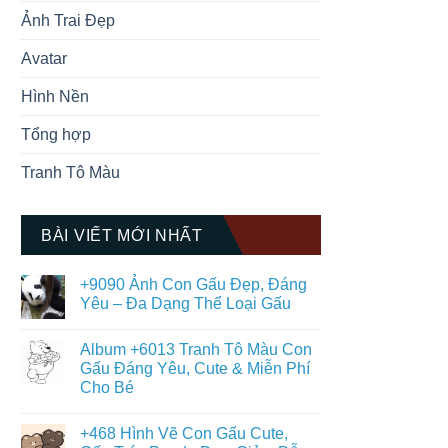
Ảnh Trai Đẹp
Avatar
Hình Nền
Tổng hợp
Tranh Tô Màu
BÀI VIẾT MỚI NHẤT
+9090 Ảnh Con Gấu Đẹp, Đáng
Yêu – Đa Dạng Thể Loại Gấu
Không
có
Album +6013 Tranh Tô Màu Con
bình
luận
Gấu Đáng Yêu, Cute & Miễn Phí
ở
Cho Bé
+9090
Ảnh
Không
Con
có
Gấu
+468 Hình Vẽ Con Gấu Cute,
bình
Đẹp,
luận