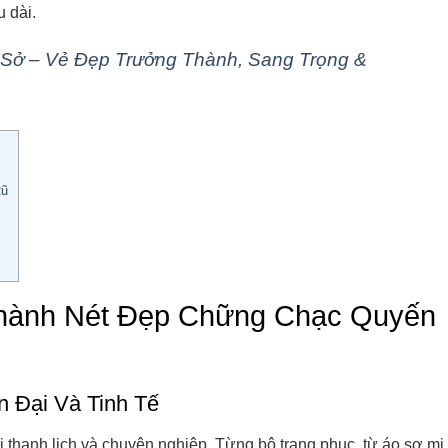
u dài.
 Sở – Vẻ Đẹp Trưởng Thành, Sang Trọng &
Rũ
Thành Nét Đẹp Chững Chạc Quyến
 Đại Và Tinh Tế
i thanh lịch và chuyên nghiệp. Từng bộ trang phục, từ áo sơ mi