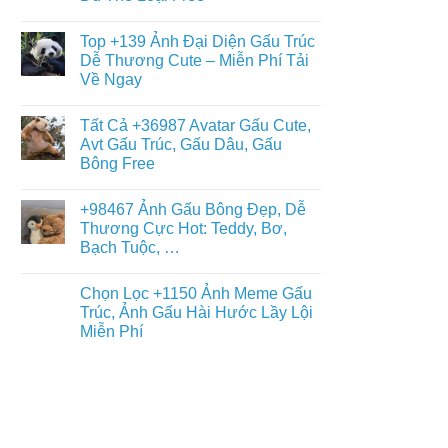
Gấu
+397
Nhất
Tuyết
Không
Ảnh
Ngầu
có
Nền
Top +139 Ảnh Đại Diện Gấu Trúc
&
bình
Gấu
Cute
luận
Dễ Thương Cute – Miễn Phí Tải
Trúc
ở
–
Dễ
Về Ngay
Chiêm
ĐT,
Thương,
Ngưỡng
PC
Ngầu,
Không
+93671
4K
3D
có
Hình
Tất Cả +36987 Avatar Gấu Cute,
–
bình
Nền
Điện
luận
Avt Gấu Trúc, Gấu Dâu, Gấu
Con
ở
Thoại,
Gấu
Bông Free
Top
PC
Đẹp,
+139
Dễ
Không
Ảnh
Thương
có
Đại
+98467 Ảnh Gấu Bông Đẹp, Dễ
Đủ
bình
Diện
Thể
luận
Thương Cực Hot: Teddy, Bơ,
Gấu
ở
Loại
Trúc
Bạch Tuộc, …
Tất
Free
Dễ
Cả
Thương
Không
+36987
Cute
có
Avatar
Chọn Lọc +1150 Ảnh Meme Gấu
–
bình
Gấu
Miễn
luận
Trúc, Ảnh Gấu Hài Hước Lầy Lội
Cute,
ở
Phí
Avt
Miễn Phí
+98467
Tải
Gấu
Ảnh
Về
Trúc,
Không
Gấu
Ngay
Gấu
có
Bông
Dâu,
bình
Đẹp,
Gấu
luận
Dễ
ở
Bông
Thương
Chọn
Free
Cực
Lọc
Hot:
+1150