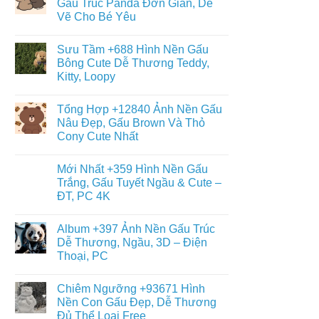
Gấu Trúc Panda Đơn Giản, Dễ
Đáng
ở
Yêu
Vẽ Cho Bé Yêu
Album
–
+6013
Đa
Không
Tranh
Dạng
có
Tô
Sưu Tầm +688 Hình Nền Gấu
Thể
bình
Màu
Loại
luận
Bông Cute Dễ Thương Teddy,
Con
ở
Gấu
Gấu
Kitty, Loopy
+468
Đáng
Hình
Yêu,
Không
Vẽ
Cute
có
Con
Tổng Hợp +12840 Ảnh Nền Gấu
&
bình
Gấu
Miễn
luận
Nâu Đẹp, Gấu Brown Và Thỏ
Cute,
ở
Phí
Gấu
Cony Cute Nhất
Sưu
Cho
Trúc
Tầm
Bé
Panda
Không
+688
Đơn
có
Hình
Mới Nhất +359 Hình Nền Gấu
Giản,
bình
Nền
Dễ
luận
Trắng, Gấu Tuyết Ngầu & Cute –
Gấu
ở
Vẽ
Bông
ĐT, PC 4K
Tổng
Cho
Cute
Hợp
Bé
Dễ
Không
+12840
Yêu
Thương
có
Ảnh
Album +397 Ảnh Nền Gấu Trúc
Teddy,
bình
Nền
Kitty,
luận
Dễ Thương, Ngầu, 3D – Điện
Gấu
ở
Loopy
Nâu
Thoại, PC
Mới
Đẹp,
Nhất
Gấu
Không
+359
Brown
có
Hình
Chiêm Ngưỡng +93671 Hình
Và
bình
Nền
Thỏ
luận
Nền Con Gấu Đẹp, Dễ Thương
Gấu
ở
Cony
Trắng,
Đủ Thể Loại Free
Album
Cute