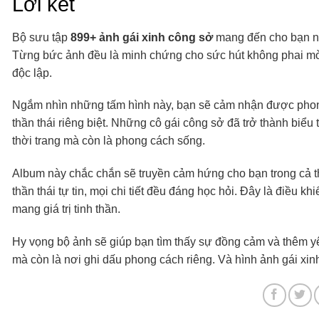
Lời kết
Bộ sưu tập
899+ ảnh gái xinh công sở
mang đến cho bạn nh
Từng bức ảnh đều là minh chứng cho sức hút không phai mờ t
độc lập.
Ngắm nhìn những tấm hình này, bạn sẽ cảm nhận được phong
thần thái riêng biệt. Những cô gái công sở đã trở thành biểu
thời trang mà còn là phong cách sống.
Album này chắc chắn sẽ truyền cảm hứng cho bạn trong cả th
thần thái tự tin, mọi chi tiết đều đáng học hỏi. Đây là điều 
mang giá trị tinh thần.
Hy vọng bộ ảnh sẽ giúp bạn tìm thấy sự đồng cảm và thêm yê
mà còn là nơi ghi dấu phong cách riêng. Và hình ảnh gái xin