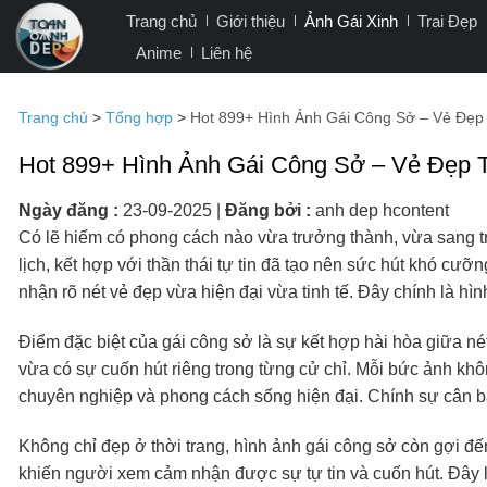
Bỏ
Trang chủ
Giới thiệu
Ảnh Gái Xinh
Trai Đẹp
qua
Anime
Liên hệ
nội
dung
Trang chủ
>
Tổng hợp
>
Hot 899+ Hình Ảnh Gái Công Sở – Vẻ Đẹp
Hot 899+ Hình Ảnh Gái Công Sở – Vẻ Đẹp 
Ngày đăng :
23-09-2025
|
Đăng bởi :
anh dep hcontent
Có lẽ hiếm có phong cách nào vừa trưởng thành, vừa sang t
lịch, kết hợp với thần thái tự tin đã tạo nên sức hút khó cư
nhận rõ nét vẻ đẹp vừa hiện đại vừa tinh tế. Đây chính là hì
Điểm đặc biệt của gái công sở là sự kết hợp hài hòa giữa n
vừa có sự cuốn hút riêng trong từng cử chỉ. Mỗi bức ảnh khôn
chuyên nghiệp và phong cách sống hiện đại. Chính sự cân b
Không chỉ đẹp ở thời trang, hình ảnh gái công sở còn gợi đế
khiến người xem cảm nhận được sự tự tin và cuốn hút. Đây l