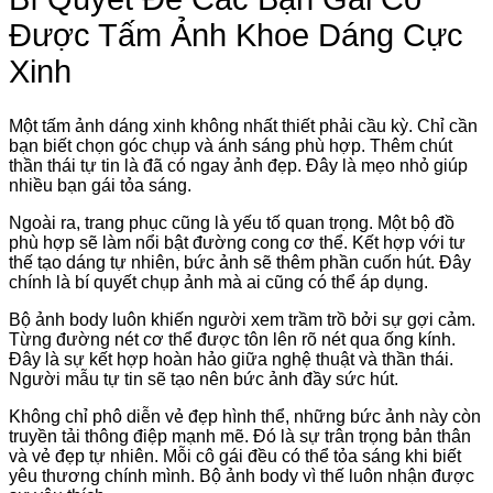
Được Tấm Ảnh Khoe Dáng Cực
Xinh
Một tấm ảnh dáng xinh không nhất thiết phải cầu kỳ. Chỉ cần
bạn biết chọn góc chụp và ánh sáng phù hợp. Thêm chút
thần thái tự tin là đã có ngay ảnh đẹp. Đây là mẹo nhỏ giúp
nhiều bạn gái tỏa sáng.
Ngoài ra, trang phục cũng là yếu tố quan trọng. Một bộ đồ
phù hợp sẽ làm nổi bật đường cong cơ thể. Kết hợp với tư
thế tạo dáng tự nhiên, bức ảnh sẽ thêm phần cuốn hút. Đây
chính là bí quyết chụp ảnh mà ai cũng có thể áp dụng.
Bộ ảnh body luôn khiến người xem trầm trồ bởi sự gợi cảm.
Từng đường nét cơ thể được tôn lên rõ nét qua ống kính.
Đây là sự kết hợp hoàn hảo giữa nghệ thuật và thần thái.
Người mẫu tự tin sẽ tạo nên bức ảnh đầy sức hút.
Không chỉ phô diễn vẻ đẹp hình thể, những bức ảnh này còn
truyền tải thông điệp mạnh mẽ. Đó là sự trân trọng bản thân
và vẻ đẹp tự nhiên. Mỗi cô gái đều có thể tỏa sáng khi biết
yêu thương chính mình. Bộ ảnh body vì thế luôn nhận được