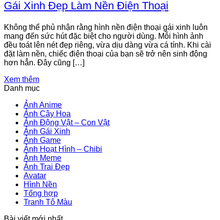
Gái Xinh Đẹp Làm Nền Điện Thoại
Không thể phủ nhận rằng hình nền điện thoại gái xinh luôn
mang đến sức hút đặc biệt cho người dùng. Mỗi hình ảnh
đều toát lên nét đẹp riêng, vừa dịu dàng vừa cá tính. Khi cài
đặt làm nền, chiếc điện thoại của bạn sẽ trở nên sinh động
hơn hẳn. Đây cũng […]
Xem thêm
Danh mục
Ảnh Anime
Ảnh Cây Hoa
Ảnh Động Vật – Con Vật
Ảnh Gái Xinh
Ảnh Game
Ảnh Hoạt Hình – Chibi
Ảnh Meme
Ảnh Trai Đẹp
Avatar
Hình Nền
Tổng hợp
Tranh Tô Màu
Bài viết mới nhất