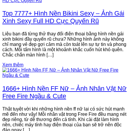
Top 7777+ Hình Nền Bikini Sexy – Ảnh Gái
Xinh Sexy Full HD Cực Quyến Rũ
Liệu bạn đã từng thử thay đổi điện thoại bằng hình nền gái
xinh bikini đầy quyến rũ chưa? Những hình ảnh này không
chỉ mang vẻ đẹp gợi cảm mà còn toát lên sự tự tin và phong
cách. Mỗi tấm hình là một khoảnh khắc cuốn hút khó quên.
Chắc chắn màn hình […]
Xem thêm
1666+ Hình Nền FF Nữ – Ảnh Nhân Vật Nữ
Free Fire Ngầu & Cute
Thật tuyệt vời khi những hình nền ff nữ lại có sức hút mạnh
mẽ đến như vậy! Mỗi nhân vật trong Free Fire đều mang nét
đẹp riêng, từ dễ thương đến cá tính. Khi cài đặt làm hình
nền, chiếc máy tính hay điện thoại của bạn sẽ trở nên độc
đáo ngay […]