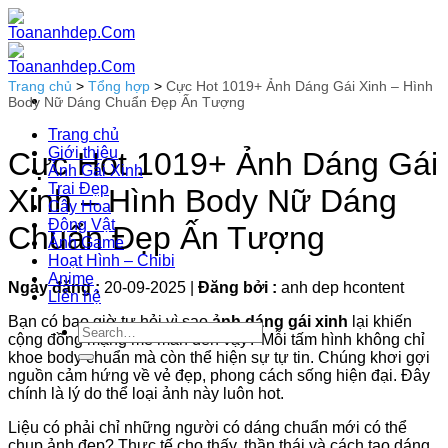
Bỏ
qua
nội
dung
Trang chủ
>
Tổng hợp
>
Cực Hot 1019+ Ảnh Dáng Gái Xinh – Hình
Body Nữ Dáng Chuẩn Đẹp Ấn Tượng
Trang chủ
Giới thiệu
Cực Hot 1019+ Ảnh Dáng Gái
Ảnh Gái Xinh
Trai Đẹp
Xinh – Hình Body Nữ Dáng
Cây Hoa
Động Vật
Chuẩn Đẹp Ấn Tượng
Ảnh Game
Hoạt Hình – Chibi
Anime
Ngày đăng :
20-09-2025
|
Đăng bởi :
anh dep hcontent
Liên hệ
Bạn có bao giờ tự hỏi vì sao
ảnh dáng gái xinh
lại khiến
cộng đồng mạng mê mẩn đến vậy? Mỗi tấm hình không chỉ
khoe body chuẩn mà còn thể hiện sự tự tin. Chúng khơi gợi
nguồn cảm hứng về vẻ đẹp, phong cách sống hiện đại. Đây
chính là lý do thể loại ảnh này luôn hot.
Liệu có phải chỉ những người có dáng chuẩn mới có thể
chụp ảnh đẹp? Thực tế cho thấy, thần thái và cách tạo dáng