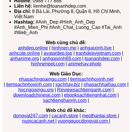
Hotline:
0988 777 888
Liên hệ:
lienhe@toananhdep.com
Địa chỉ:
8 Bà Lài, Phường 8, Quận 6, Hồ Chí Minh,
Việt Nam
Hashtag:
#Anh_Dep #Hinh_Anh_Dep
#Anh_Mien_Phi #Anh_Chat_Luong_Cao #Tai_Anh
#Web_Anh
Web cùng chủ đề:
anhdep.online
|
hinhnen.me
|
anhgaixinh.live
|
anhcute.online
|
avatardep.top
|
tranhdepvietnam.com
|
anhanime.org
|
anhgaixinh69.com
|
toananhdep.com
|
hinhnenppt.com
|
animehay.photo
Web Giáo Dục:
nhasachngoaingu.com
|
tiemsachnhoxinh.net
|
tiemsachnhoxinh.com
|
sachhay.biz
|
nhasachhaihau.com
|
hocngoaingu.org
|
Reviewsachtienganh.com
|
downloadchinese.com
|
ebooksachtiengnhat.com
|
sachtienghanrin.com
|
Web chủ đề khác:
dongvat247.com
|
cacanh.store
|
meothantai.store
|
nuoicacanh.net
|
vuongquocdongvat.com
|