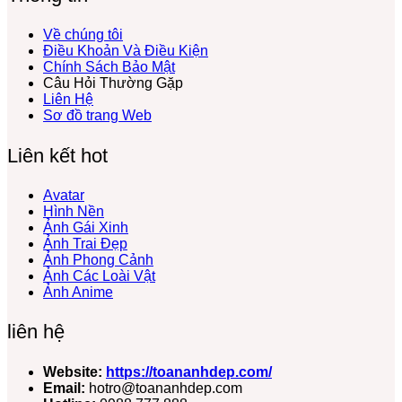
Lội
Miễn
Về chúng tôi
Phí
Điều Khoản Và Điều Kiện
Chính Sách Bảo Mật
Câu Hỏi Thường Gặp
Liên Hệ
Sơ đồ trang Web
Liên kết hot
Avatar
Hình Nền
Ảnh Gái Xinh
Ảnh Trai Đẹp
Ảnh Phong Cảnh
Ảnh Các Loài Vật
Ảnh Anime
liên hệ
Website:
https://toananhdep.com/
Email:
hotro@toananhdep.com