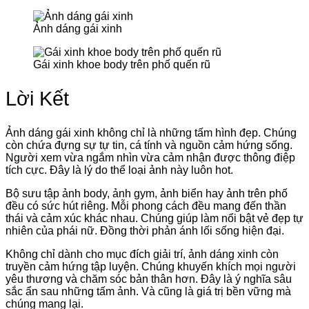
Ảnh dáng gái xinh
Gái xinh khoe body trên phố quến rũ
Lời Kết
Ảnh dáng gái xinh không chỉ là những tấm hình đẹp. Chúng
còn chứa đựng sự tự tin, cá tính và nguồn cảm hứng sống.
Người xem vừa ngắm nhìn vừa cảm nhận được thông điệp
tích cực. Đây là lý do thể loại ảnh này luôn hot.
Bộ sưu tập ảnh body, ảnh gym, ảnh biển hay ảnh trên phố
đều có sức hút riêng. Mỗi phong cách đều mang đến thần
thái và cảm xúc khác nhau. Chúng giúp làm nổi bật vẻ đẹp tự
nhiên của phái nữ. Đồng thời phản ánh lối sống hiện đại.
Không chỉ dành cho mục đích giải trí, ảnh dáng xinh còn
truyền cảm hứng tập luyện. Chúng khuyến khích mọi người
yêu thương và chăm sóc bản thân hơn. Đây là ý nghĩa sâu
sắc ẩn sau những tấm ảnh. Và cũng là giá trị bền vững mà
chúng mang lại.