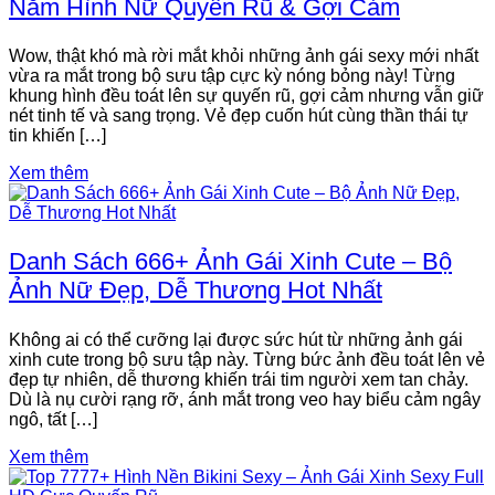
Năm Hình Nữ Quyến Rũ & Gợi Cảm
Wow, thật khó mà rời mắt khỏi những ảnh gái sexy mới nhất
vừa ra mắt trong bộ sưu tập cực kỳ nóng bỏng này! Từng
khung hình đều toát lên sự quyến rũ, gợi cảm nhưng vẫn giữ
nét tinh tế và sang trọng. Vẻ đẹp cuốn hút cùng thần thái tự
tin khiến […]
Xem thêm
Danh Sách 666+ Ảnh Gái Xinh Cute – Bộ
Ảnh Nữ Đẹp, Dễ Thương Hot Nhất
Không ai có thể cưỡng lại được sức hút từ những ảnh gái
xinh cute trong bộ sưu tập này. Từng bức ảnh đều toát lên vẻ
đẹp tự nhiên, dễ thương khiến trái tim người xem tan chảy.
Dù là nụ cười rạng rỡ, ánh mắt trong veo hay biểu cảm ngây
ngô, tất […]
Xem thêm