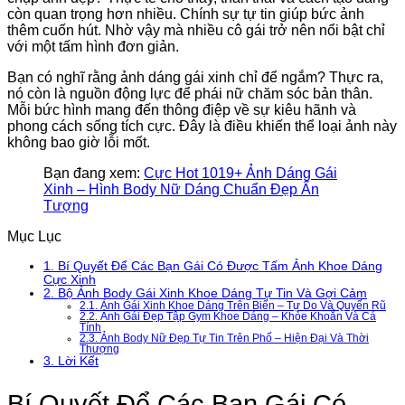
còn quan trọng hơn nhiều. Chính sự tự tin giúp bức ảnh
thêm cuốn hút. Nhờ vậy mà nhiều cô gái trở nên nổi bật chỉ
với một tấm hình đơn giản.
Bạn có nghĩ rằng ảnh dáng gái xinh chỉ để ngắm? Thực ra,
nó còn là nguồn động lực để phái nữ chăm sóc bản thân.
Mỗi bức hình mang đến thông điệp về sự kiêu hãnh và
phong cách sống tích cực. Đây là điều khiến thể loại ảnh này
không bao giờ lỗi mốt.
Bạn đang xem:
Cực Hot 1019+ Ảnh Dáng Gái
Xinh – Hình Body Nữ Dáng Chuẩn Đẹp Ấn
Tượng
Mục Lục
1.
Bí Quyết Để Các Bạn Gái Có Được Tấm Ảnh Khoe Dáng
Cực Xinh
2.
Bộ Ảnh Body Gái Xinh Khoe Dáng Tự Tin Và Gợi Cảm
2.1.
Ảnh Gái Xinh Khoe Dáng Trên Biển – Tự Do Và Quyến Rũ
2.2.
Ảnh Gái Đẹp Tập Gym Khoe Dáng – Khỏe Khoắn Và Cá
Tính
2.3.
Ảnh Body Nữ Đẹp Tự Tin Trên Phố – Hiện Đại Và Thời
Thượng
3.
Lời Kết
Bí Quyết Để Các Bạn Gái Có