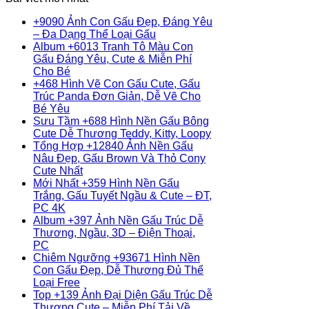
+9090 Ảnh Con Gấu Đẹp, Đáng Yêu
Không
– Đa Dạng Thể Loại Gấu
có
Album +6013 Tranh Tô Màu Con
bình
Gấu Đáng Yêu, Cute & Miễn Phí
Không
luận
Cho Bé
ở
có
+468 Hình Vẽ Con Gấu Cute, Gấu
+9090
bình
Trúc Panda Đơn Giản, Dễ Vẽ Cho
Ảnh
Không
luận
Bé Yêu
ở
Con
có
Sưu Tầm +688 Hình Nền Gấu Bông
Album
Gấu
bình
Không
Cute Dễ Thương Teddy, Kitty, Loopy
+6013
Đẹp,
luận
có
Tổng Hợp +12840 Ảnh Nền Gấu
ở
Tranh
Đáng
bình
Nâu Đẹp, Gấu Brown Và Thỏ Cony
+468
Tô
Yêu
Không
luận
Cute Nhất
Hình
Màu
–
ở
có
Mới Nhất +359 Hình Nền Gấu
Vẽ
Con
Đa
Sưu
bình
Trắng, Gấu Tuyết Ngầu & Cute – ĐT,
Con
Gấu
Dạng
Tầm
Không
luận
PC 4K
Gấu
Đáng
ở
Thể
+688
có
Album +397 Ảnh Nền Gấu Trúc Dễ
Cute,
Yêu,
Tổng
Loại
Hình
bình
Thương, Ngầu, 3D – Điện Thoại,
Gấu
Cute
Hợp
Gấu
Nền
Không
luận
PC
ở
Trúc
&
+12840
Gấu
có
Chiêm Ngưỡng +93671 Hình Nền
Mới
Panda
Miễn
Ảnh
Bông
bình
Con Gấu Đẹp, Dễ Thương Đủ Thể
Nhất
Đơn
Phí
Nền
Cute
luận
Không
Loại Free
ở
+359
Giản,
Cho
Gấu
Dễ
có
Top +139 Ảnh Đại Diện Gấu Trúc Dễ
Album
Hình
Dễ
Bé
Nâu
Thương
bình
Thương Cute – Miễn Phí Tải Về