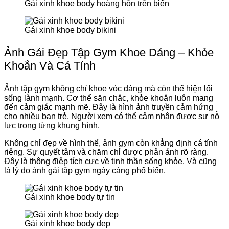
Gái xinh khoe body hoàng hôn trên biển
Gái xinh khoe body bikini
Ảnh Gái Đẹp Tập Gym Khoe Dáng – Khỏe
Khoắn Và Cá Tính
Ảnh tập gym không chỉ khoe vóc dáng mà còn thể hiện lối
sống lành mạnh. Cơ thể săn chắc, khỏe khoắn luôn mang
đến cảm giác mạnh mẽ. Đây là hình ảnh truyền cảm hứng
cho nhiều bạn trẻ. Người xem có thể cảm nhận được sự nỗ
lực trong từng khung hình.
Không chỉ đẹp về hình thể, ảnh gym còn khẳng định cá tính
riêng. Sự quyết tâm và chăm chỉ được phản ánh rõ ràng.
Đây là thông điệp tích cực về tinh thần sống khỏe. Và cũng
là lý do ảnh gái tập gym ngày càng phổ biến.
Gái xinh khoe body tự tin
Gái xinh khoe body đẹp