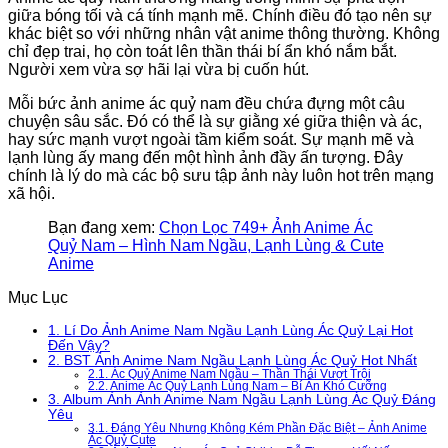
giữa bóng tối và cá tính mạnh mẽ. Chính điều đó tạo nên sự
khác biệt so với những nhân vật anime thông thường. Không
chỉ đẹp trai, họ còn toát lên thần thái bí ẩn khó nắm bắt.
Người xem vừa sợ hãi lại vừa bị cuốn hút.
Mỗi bức ảnh anime ác quỷ nam đều chứa đựng một câu
chuyện sâu sắc. Đó có thể là sự giằng xé giữa thiện và ác,
hay sức mạnh vượt ngoài tầm kiểm soát. Sự mạnh mẽ và
lạnh lùng ấy mang đến một hình ảnh đầy ấn tượng. Đây
chính là lý do mà các bộ sưu tập ảnh này luôn hot trên mạng
xã hội.
Bạn đang xem:
Chọn Lọc 749+ Ảnh Anime Ác
Quỷ Nam – Hình Nam Ngầu, Lạnh Lùng & Cute
Anime
Mục Lục
1.
Lí Do Ảnh Anime Nam Ngầu Lạnh Lùng Ác Quỷ Lại Hot
Đến Vậy?
2.
BST Ảnh Anime Nam Ngầu Lạnh Lùng Ác Quỷ Hot Nhất
2.1.
Ác Quỷ Anime Nam Ngầu – Thần Thái Vượt Trội
2.2.
Anime Ác Quỷ Lạnh Lùng Nam – Bí Ẩn Khó Cưỡng
3.
Album Ảnh Ảnh Anime Nam Ngầu Lạnh Lùng Ác Quỷ Đáng
Yêu
3.1.
Đáng Yêu Nhưng Không Kém Phần Đặc Biệt – Ảnh Anime
Ác Quỷ Cute