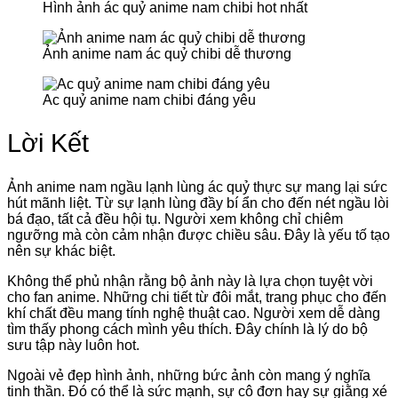
Hình ảnh ác quỷ anime nam chibi hot nhất
Ảnh anime nam ác quỷ chibi dễ thương
Ac quỷ anime nam chibi đáng yêu
Lời Kết
Ảnh anime nam ngầu lạnh lùng ác quỷ thực sự mang lại sức
hút mãnh liệt. Từ sự lạnh lùng đầy bí ẩn cho đến nét ngầu lòi
bá đạo, tất cả đều hội tụ. Người xem không chỉ chiêm
ngưỡng mà còn cảm nhận được chiều sâu. Đây là yếu tố tạo
nên sự khác biệt.
Không thể phủ nhận rằng bộ ảnh này là lựa chọn tuyệt vời
cho fan anime. Những chi tiết từ đôi mắt, trang phục cho đến
khí chất đều mang tính nghệ thuật cao. Người xem dễ dàng
tìm thấy phong cách mình yêu thích. Đây chính là lý do bộ
sưu tập này luôn hot.
Ngoài vẻ đẹp hình ảnh, những bức ảnh còn mang ý nghĩa
tinh thần. Đó có thể là sức mạnh, sự cô đơn hay sự giằng xé