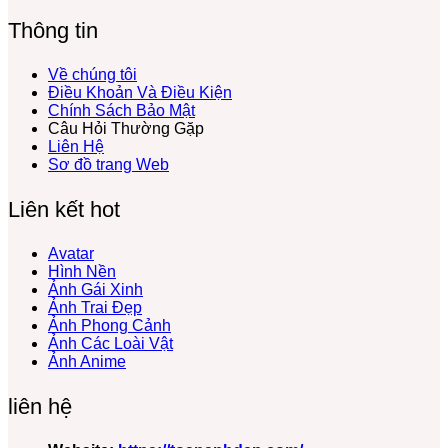
…
Hước
Thông tin
Lầy
Lội
Miễn
Về chúng tôi
Phí
Điều Khoản Và Điều Kiện
Chính Sách Bảo Mật
Câu Hỏi Thường Gặp
Liên Hệ
Sơ đồ trang Web
Liên kết hot
Avatar
Hình Nền
Ảnh Gái Xinh
Ảnh Trai Đẹp
Ảnh Phong Cảnh
Ảnh Các Loài Vật
Ảnh Anime
liên hệ