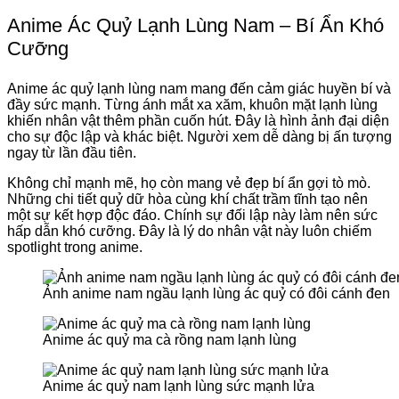
Anime Ác Quỷ Lạnh Lùng Nam – Bí Ẩn Khó
Cưỡng
Anime ác quỷ lạnh lùng nam mang đến cảm giác huyền bí và
đầy sức mạnh. Từng ánh mắt xa xăm, khuôn mặt lạnh lùng
khiến nhân vật thêm phần cuốn hút. Đây là hình ảnh đại diện
cho sự độc lập và khác biệt. Người xem dễ dàng bị ấn tượng
ngay từ lần đầu tiên.
Không chỉ mạnh mẽ, họ còn mang vẻ đẹp bí ẩn gợi tò mò.
Những chi tiết quỷ dữ hòa cùng khí chất trầm tĩnh tạo nên
một sự kết hợp độc đáo. Chính sự đối lập này làm nên sức
hấp dẫn khó cưỡng. Đây là lý do nhân vật này luôn chiếm
spotlight trong anime.
Ảnh anime nam ngầu lạnh lùng ác quỷ có đôi cánh đen
Anime ác quỷ ma cà rồng nam lạnh lùng
Anime ác quỷ nam lạnh lùng sức mạnh lửa