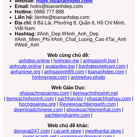
Website:
https://toananhdep.com/
Email:
hotro@toananhdep.com
Hotline:
0988 777 888
Liên hệ:
lienhe@toananhdep.com
Địa chỉ:
8 Bà Lài, Phường 8, Quận 6, Hồ Chí Minh,
Việt Nam
Hashtag:
#Anh_Dep #Hinh_Anh_Dep
#Anh_Mien_Phi #Anh_Chat_Luong_Cao #Tai_Anh
#Web_Anh
Web cùng chủ đề:
anhdep.online
|
hinhnen.me
|
anhgaixinh.live
|
anhcute.online
|
avatardep.top
|
tranhdepvietnam.com
|
anhanime.org
|
anhgaixinh69.com
|
toananhdep.com
|
hinhnenppt.com
|
animehay.photo
Web Giáo Dục:
nhasachngoaingu.com
|
tiemsachnhoxinh.net
|
tiemsachnhoxinh.com
|
sachhay.biz
|
nhasachhaihau.com
|
hocngoaingu.org
|
Reviewsachtienganh.com
|
downloadchinese.com
|
ebooksachtiengnhat.com
|
sachtienghanrin.com
|
Web chủ đề khác:
dongvat247.com
|
cacanh.store
|
meothantai.store
|
nuoicacanh.net
|
vuongquocdongvat.com
|