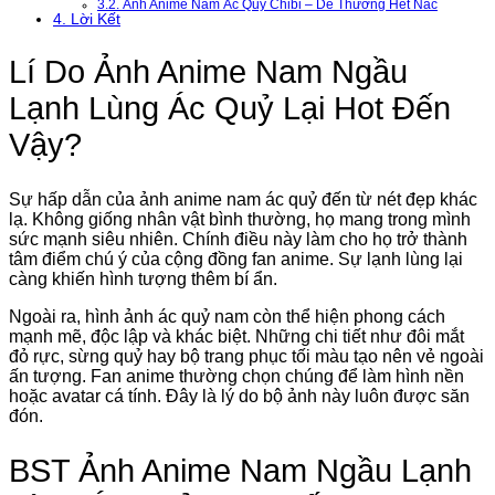
3.2.
Ảnh Anime Nam Ác Quỷ Chibi – Dễ Thương Hết Nấc
4.
Lời Kết
Lí Do Ảnh Anime Nam Ngầu
Lạnh Lùng Ác Quỷ Lại Hot Đến
Vậy?
Sự hấp dẫn của ảnh anime nam ác quỷ đến từ nét đẹp khác
lạ. Không giống nhân vật bình thường, họ mang trong mình
sức mạnh siêu nhiên. Chính điều này làm cho họ trở thành
tâm điểm chú ý của cộng đồng fan anime. Sự lạnh lùng lại
càng khiến hình tượng thêm bí ẩn.
Ngoài ra, hình ảnh ác quỷ nam còn thể hiện phong cách
mạnh mẽ, độc lập và khác biệt. Những chi tiết như đôi mắt
đỏ rực, sừng quỷ hay bộ trang phục tối màu tạo nên vẻ ngoài
ấn tượng. Fan anime thường chọn chúng để làm hình nền
hoặc avatar cá tính. Đây là lý do bộ ảnh này luôn được săn
đón.
BST Ảnh Anime Nam Ngầu Lạnh