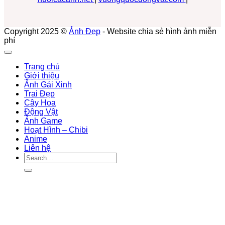
Copyright 2025 ©
Ảnh Đẹp
- Website chia sẻ hình ảnh miễn
phí
Trang chủ
Giới thiệu
Ảnh Gái Xinh
Trai Đẹp
Cây Hoa
Động Vật
Ảnh Game
Hoạt Hình – Chibi
Anime
Liên hệ