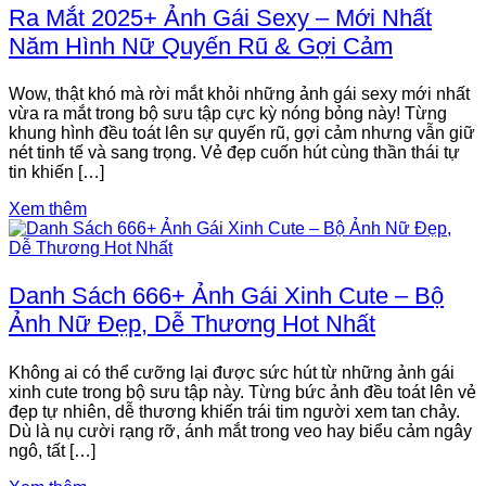
Ra Mắt 2025+ Ảnh Gái Sexy – Mới Nhất
Năm Hình Nữ Quyến Rũ & Gợi Cảm
Wow, thật khó mà rời mắt khỏi những ảnh gái sexy mới nhất
vừa ra mắt trong bộ sưu tập cực kỳ nóng bỏng này! Từng
khung hình đều toát lên sự quyến rũ, gợi cảm nhưng vẫn giữ
nét tinh tế và sang trọng. Vẻ đẹp cuốn hút cùng thần thái tự
tin khiến […]
Xem thêm
Danh Sách 666+ Ảnh Gái Xinh Cute – Bộ
Ảnh Nữ Đẹp, Dễ Thương Hot Nhất
Không ai có thể cưỡng lại được sức hút từ những ảnh gái
xinh cute trong bộ sưu tập này. Từng bức ảnh đều toát lên vẻ
đẹp tự nhiên, dễ thương khiến trái tim người xem tan chảy.
Dù là nụ cười rạng rỡ, ánh mắt trong veo hay biểu cảm ngây
ngô, tất […]