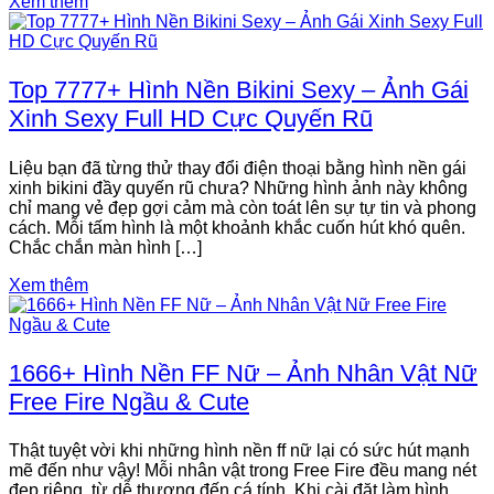
Xem thêm
Top 7777+ Hình Nền Bikini Sexy – Ảnh Gái
Xinh Sexy Full HD Cực Quyến Rũ
Liệu bạn đã từng thử thay đổi điện thoại bằng hình nền gái
xinh bikini đầy quyến rũ chưa? Những hình ảnh này không
chỉ mang vẻ đẹp gợi cảm mà còn toát lên sự tự tin và phong
cách. Mỗi tấm hình là một khoảnh khắc cuốn hút khó quên.
Chắc chắn màn hình […]
Xem thêm
1666+ Hình Nền FF Nữ – Ảnh Nhân Vật Nữ
Free Fire Ngầu & Cute
Thật tuyệt vời khi những hình nền ff nữ lại có sức hút mạnh
mẽ đến như vậy! Mỗi nhân vật trong Free Fire đều mang nét
đẹp riêng, từ dễ thương đến cá tính. Khi cài đặt làm hình