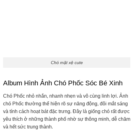
Phốc sóc siêu yêu
Cún phốc dễ thương
Chọn Lọc Hình Ảnh Về Chó Corgi Dễ
Thương
Chó Corgi với đôi chân ngắn và mông tròn huyền thoại
luôn là nguồn cảm hứng vô tận cho cộng đồng yêu thú
cưng. Những bức ảnh chó Corgi đáng yêu hết nấc,
thường mang lại tiếng cười và sự yêu mến ngay từ cái
nhìn trước tiên.