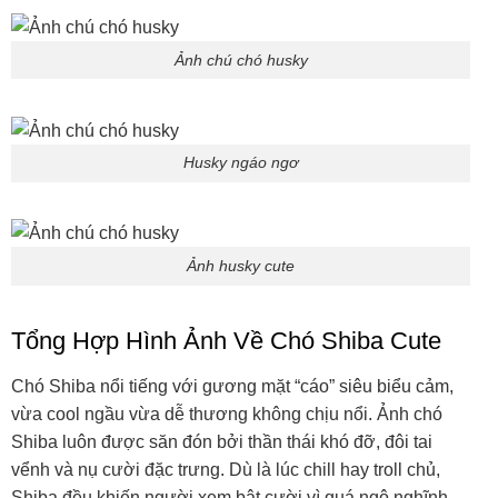
Ảnh husky cute
Tổng Hợp Hình Ảnh Về Chó Shiba Cute
Chó Shiba nổi tiếng với gương mặt “cáo” siêu biểu cảm,
vừa cool ngầu vừa dễ thương không chịu nổi. Ảnh chó
Shiba luôn được săn đón bởi thần thái khó đỡ, đôi tai
vểnh và nụ cười đặc trưng. Dù là lúc chill hay troll chủ,
Shiba đều khiến người xem bật cười vì quá ngộ nghĩnh.