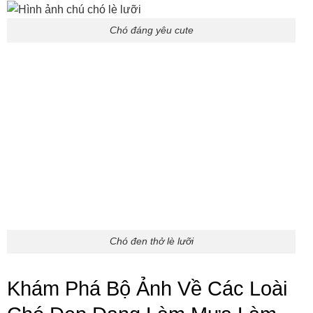
Chó đáng yêu cute
Chó đen thở lè lưỡi
Khám Phá Bộ Ảnh Về Các Loài
Chó Đẹp Đang Làm Mưa Làm
Gió Khắp Cõi Mạng
Nếu như bạn đang cần một “liều dopamine” từ những
điều dễ thương thì chắc chắn không thể bỏ qua bộ sưu
tập
hình ảnh về con chó cute siêu đẹp
này. Từ những
chú cún lông xù trắng nuột, đôi mắt tròn long lanh như biết
nói, cho tới những bé chó nhỏ gọn đang ngủ gật trong tay