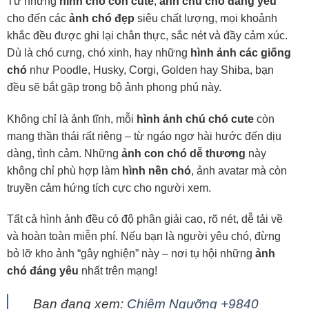
Từ những
hình chó con cute
,
ảnh chú chó đáng yêu
cho đến các
ảnh chó đẹp
siêu chất lượng, mọi khoảnh
khắc đều được ghi lại chân thực, sắc nét và đầy cảm xúc.
Dù là chó cưng, chó xinh, hay những
hình ảnh các giống
chó
như Poodle, Husky, Corgi, Golden hay Shiba, bạn
đều sẽ bắt gặp trong bộ ảnh phong phú này.
Không chỉ là ảnh tĩnh, mỗi
hình ảnh chú chó cute
còn
mang thần thái rất riêng – từ ngáo ngơ hài hước đến dịu
dàng, tình cảm. Những
ảnh con chó dễ thương
này
không chỉ phù hợp làm
hình nền chó
, ảnh avatar mà còn
truyền cảm hứng tích cực cho người xem.
Tất cả hình ảnh đều có độ phân giải cao, rõ nét, dễ tải về
và hoàn toàn miễn phí. Nếu bạn là người yêu chó, đừng
bỏ lỡ kho ảnh “gây nghiện” này – nơi tụ hội những
ảnh
chó đáng yêu
nhất trên mạng!
Bạn đang xem:
Chiêm Ngưỡng +9840