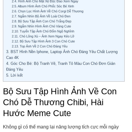
2.4.
Hình Ảnh Chó Mặt Xệ Độc Đáo Xem Ngay
2.5.
Album Hình Ảnh Chó Phốc Sóc Bé Xinh
2.6.
Chọn Lọc Hình Ảnh Về Chó Corgi Dễ Thương
2.7.
Ngắm Nhìn Bộ Ảnh Về Loài Chó Đen
2.8.
Bộ Sưu Tập Ảnh Con Chó Trắng Đẹp
2.9.
Ngắm Nhìn Hình Ảnh Chó Vàng Cute
2.10.
Tuyển Tập Ảnh Chó Đốm Ngộ Nghĩnh
2.11.
Chó Lông Xù – Ảnh Xem Ngay Kẻo Lỡ
2.12.
Bộ Sưu Tập Hình Ảnh 3 Con Chó Cute
2.13.
Top Ảnh Về 2 Con Chó Đáng Yêu
3.
BST Hình Nền Iphone, Laptop Ảnh Chó Đáng Yêu Chất Lượng
Cao 4K
4.
Góc Cho Bé: Bộ Tranh Vẽ, Tranh Tô Màu Con Chó Đơn Giản
Đáng Yêu
5.
Lời kết
Bộ Sưu Tập Hình Ảnh Về Con
Chó Dễ Thương Chibi, Hài
Hước Meme Cute
Không gì có thể mang lại năng lượng tích cực mỗi ngày