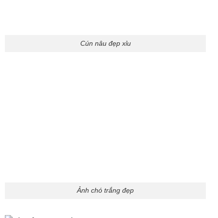
Ảnh chó trắng đẹp
Ảnh cún yêu màu trắng
Dù là giống Poodle, Corgi, Golden, Alaska hay chó ta Việt
Nam, tất cả đều có điểm chung là… cute quá mức quy
định. Những
ảnh chú chó cute
này rất thích hợp làm
avatar, ảnh nền điện thoại, hay đơn thuần là lưu lại để mỗi
lần mở ra là thấy tâm trạng tốt hơn hẳn.