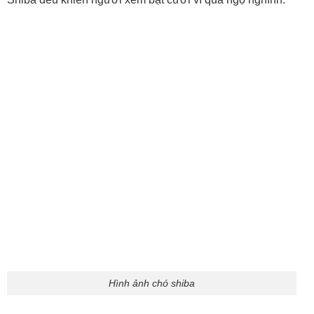
Hình ảnh chó shiba
Shiba cute
Ảnh shiba cute
Chiêm Ngưỡng Ảnh Chó Poodle Xinh