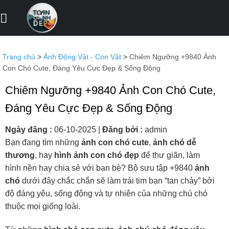
Bỏ
qua
nội
dung
Trang chủ
>
Ảnh Động Vật - Con Vật
>
Chiêm Ngưỡng +9840 Ảnh
Con Chó Cute, Đáng Yêu Cực Đẹp & Sống Động
Chiêm Ngưỡng +9840 Ảnh Con Chó Cute,
Đáng Yêu Cực Đẹp & Sống Động
Ngày đăng :
06-10-2025
|
Đăng bởi :
admin
Bạn đang tìm những
ảnh con chó cute
,
ảnh chó dễ
thương
, hay
hình ảnh con chó đẹp
để thư giãn, làm
hình nền hay chia sẻ với bạn bè? Bộ sưu tập +9840
ảnh
chó
dưới đây chắc chắn sẽ làm trái tim bạn “tan chảy” bởi
độ đáng yêu, sống động và tự nhiên của những chú chó
thuộc mọi giống loài.