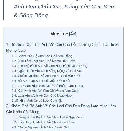
Ảnh Con Chó Cute, Đáng Yêu Cực Đẹp
& Sống Động
Mục Lục
[
Ẩn
]
1.
Bộ Sưu Tập Hình Ảnh Về Con Chó Dễ Thương Chibi, Hài Hước
Meme Cute
1.1.
Khám Phá Bộ Ảnh Con Chó Nhe Răng
1.2.
Sưu Tầm Loạt Ảnh Chó Meme Hài Hước
1.3.
Trọn Bộ Hình Ảnh Về Chó Hoạt Hình Dễ Thương
1.4.
Ngắm Nhìn Hình Ảnh Sống Động Về Chó Sủa
1.5.
Chiêm Ngưỡng Bộ Ảnh Meme Chó Hài Hước
1.6.
Bộ Sưu Tập Ảnh Chó Ngầu Đáng Yêu
1.7.
Thư Viện Hình Ảnh Chú Chó Buồn Tâm Trạng
1.8.
Kho Hình Ảnh Về Con Chó Đang Ngủ Cute
1.9.
Loạt Hình Ảnh Về Con Chó Ngáo Ngơ
1.10.
Hình Ảnh Có Lè Lưỡi Cute Xỉu
2.
Khám Phá Bộ Ảnh Về Các Loài Chó Đẹp Đang Làm Mưa Làm
Gió Khắp Cõi Mạng
2.1.
Đừng Bỏ Lỡ Bộ Ảnh Về Chó Husky Ngáo Xinh
2.2.
Tổng Hợp Hình Ảnh Về Chó Shiba Cute
2.3.
Chiêm Ngưỡng Ảnh Chó Poodle Xinh