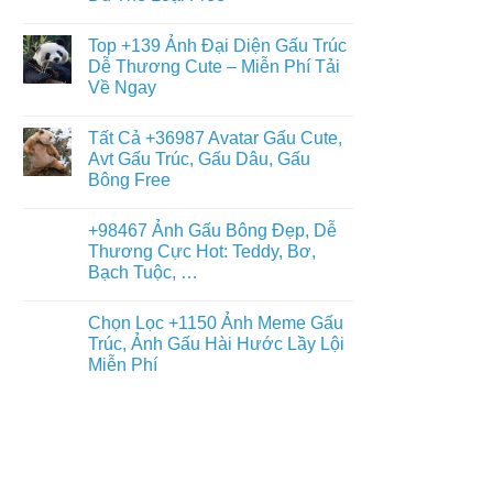
Gấu
+397
Nhất
Tuyết
Không
Ảnh
Ngầu
có
Nền
Top +139 Ảnh Đại Diện Gấu Trúc
&
bình
Gấu
Cute
luận
Dễ Thương Cute – Miễn Phí Tải
Trúc
ở
–
Dễ
Về Ngay
Chiêm
ĐT,
Thương,
Ngưỡng
PC
Ngầu,
Không
+93671
4K
3D
có
Hình
Tất Cả +36987 Avatar Gấu Cute,
–
bình
Nền
Điện
luận
Avt Gấu Trúc, Gấu Dâu, Gấu
Con
ở
Thoại,
Gấu
Bông Free
Top
PC
Đẹp,
+139
Dễ
Không
Ảnh
Thương
có
Đại
+98467 Ảnh Gấu Bông Đẹp, Dễ
Đủ
bình
Diện
Thể
luận
Thương Cực Hot: Teddy, Bơ,
Gấu
ở
Loại
Trúc
Bạch Tuộc, …
Tất
Free
Dễ
Cả
Thương
Không
+36987
Cute
có
Avatar
Chọn Lọc +1150 Ảnh Meme Gấu
–
bình
Gấu
Miễn
luận
Trúc, Ảnh Gấu Hài Hước Lầy Lội
Cute,
ở
Phí
Avt
Miễn Phí
+98467
Tải
Gấu
Ảnh
Về
Trúc,
Không
Gấu
Ngay
Gấu
có
Bông
Dâu,
bình
Đẹp,
Gấu
luận
Dễ
ở
Bông
Thương
Chọn
Free
Cực
Lọc
Hot:
+1150