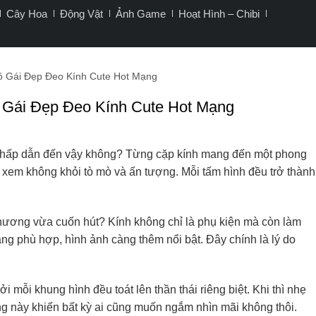
Cây Hoa
Động Vật
Ảnh Game
Hoạt Hình – Chibi
ô Gái Đẹp Đeo Kính Cute Hot Mạng
 Gái Đẹp Đeo Kính Cute Hot Mạng
ể hấp dẫn đến vậy không? Từng cặp kính mang đến một phong
i xem không khỏi tò mò và ấn tượng. Mỗi tấm hình đều trở thành
hương vừa cuốn hút? Kính không chỉ là phụ kiện mà còn làm
ang phù hợp, hình ảnh càng thêm nổi bật. Đây chính là lý do
i mỗi khung hình đều toát lên thần thái riêng biệt. Khi thì nhẹ
ạng này khiến bất kỳ ai cũng muốn ngắm nhìn mãi không thôi.