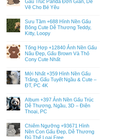
Gấu Trúc Panda Đơn Giản, Dễ
Đáng
ở
Yêu
Vẽ Cho Bé Yêu
Album
–
+6013
Đa
Không
h
Tranh
Dạng
có
Tô
Sưu Tầm +688 Hình Nền Gấu
Thể
bình
Màu
Loại
luận
Bông Cute Dễ Thương Teddy,
Con
ở
Gấu
Gấu
Kitty, Loopy
+468
Đáng
Hình
Yêu,
Không
Vẽ
Cute
có
Con
Tổng Hợp +12840 Ảnh Nền Gấu
&
bình
Gấu
Miễn
luận
Nâu Đẹp, Gấu Brown Và Thỏ
Cute,
ở
Phí
Gấu
Cony Cute Nhất
Sưu
Cho
Trúc
Tầm
Bé
Panda
Không
+688
Đơn
có
Hình
Mới Nhất +359 Hình Nền Gấu
Giản,
bình
Nền
Dễ
luận
Trắng, Gấu Tuyết Ngầu & Cute –
Gấu
ở
Vẽ
Bông
ĐT, PC 4K
Tổng
Cho
Cute
Hợp
Bé
Dễ
Không
+12840
Yêu
Thương
có
Ảnh
Album +397 Ảnh Nền Gấu Trúc
Teddy,
bình
Nền
Kitty,
luận
Dễ Thương, Ngầu, 3D – Điện
Gấu
ở
Loopy
Nâu
Thoại, PC
Mới
Đẹp,
Nhất
Gấu
Không
+359
Brown
có
Hình
Chiêm Ngưỡng +93671 Hình
Và
bình
Nền
Thỏ
luận
Nền Con Gấu Đẹp, Dễ Thương
Gấu
ở
Cony
Trắng,
Đủ Thể Loại Free
Album
Cute