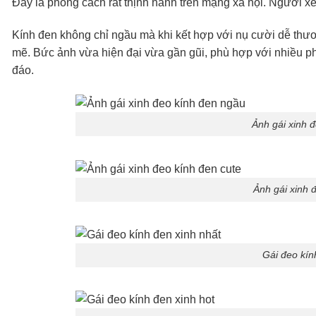
Đây là phong cách rất thịnh hành trên mạng xã hội. Người xe
Kính đen không chỉ ngầu mà khi kết hợp với nụ cười dễ thươ
mẽ. Bức ảnh vừa hiện đại vừa gần gũi, phù hợp với nhiều p
đáo.
Ảnh gái xinh 
Ảnh gái xinh 
Gái đeo kín