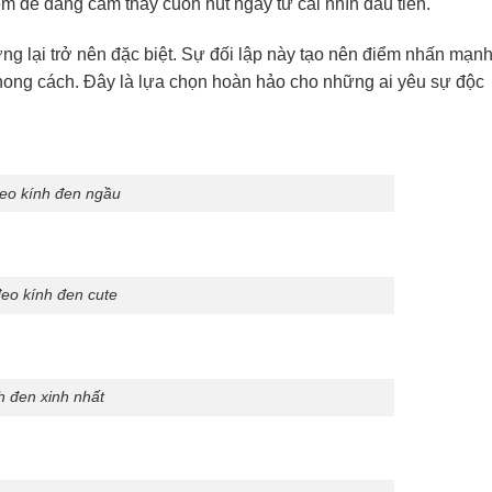
m dễ dàng cảm thấy cuốn hút ngay từ cái nhìn đầu tiên.
ng lại trở nên đặc biệt. Sự đối lập này tạo nên điểm nhấn mạn
hong cách. Đây là lựa chọn hoàn hảo cho những ai yêu sự độc
đeo kính đen ngầu
đeo kính đen cute
h đen xinh nhất