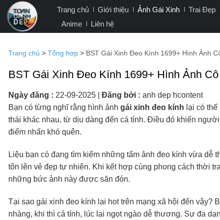
Bỏ
Trang chủ
Giới thiệu
Ảnh Gái Xinh
Trai Đẹp
qua
Anime
Liên hệ
nội
dung
Trang chủ
>
Tổng hợp
>
BST Gái Xinh Đeo Kính 1699+ Hình Ảnh C
BST Gái Xinh Đeo Kính 1699+ Hình Ảnh Cô
Ngày đăng :
22-09-2025
|
Đăng bởi :
anh dep hcontent
Bạn có từng nghĩ rằng hình ảnh
gái xinh đeo kính
lại có th
thái khác nhau, từ dịu dàng đến cá tính. Điều đó khiến ngườ
điểm nhấn khó quên.
Liệu bạn có đang tìm kiếm những tấm ảnh đeo kính vừa dễ t
tôn lên vẻ đẹp tự nhiên. Khi kết hợp cùng phong cách thời tr
những bức ảnh này được săn đón.
Tại sao gái xinh đeo kính lại hot trên mạng xã hội đến vậy? Bở
nhàng, khi thì cá tính, lúc lại ngọt ngào dễ thương. Sự đa d