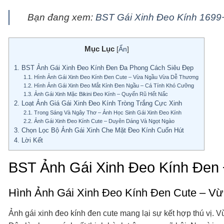
Bạn đang xem:
BST Gái Xinh Đeo Kính 1699
Mục Lục
[
Ẩn
]
1.
BST Ảnh Gái Xinh Đeo Kính Đen Đa Phong Cách Siêu Đẹp
1.1.
Hình Ảnh Gái Xinh Đeo Kính Đen Cute – Vừa Ngầu Vừa Dễ Thương
1.2.
Hình Ảnh Gái Xinh Đeo Mắt Kính Đen Ngầu – Cá Tính Khó Cưỡng
1.3.
Ảnh Gái Xinh Mặc Bikini Đeo Kính – Quyến Rũ Hết Nấc
2.
Loạt Ảnh Giá Gái Xinh Đeo Kính Tròng Trắng Cực Xinh
2.1.
Trong Sáng Và Ngây Thơ – Ảnh Học Sinh Gái Xinh Đeo Kính
2.2.
Ảnh Gái Xinh Đeo Kính Cute – Duyên Dáng Và Ngọt Ngào
3.
Chọn Lọc Bộ Ảnh Gái Xinh Che Mặt Đeo Kính Cuốn Hút
4.
Lời Kết
BST Ảnh Gái Xinh Đeo Kính Đen
Hình Ảnh Gái Xinh Đeo Kính Đen Cute – 
Ảnh gái xinh đeo kính đen cute mang lại sự kết hợp thú vị. V