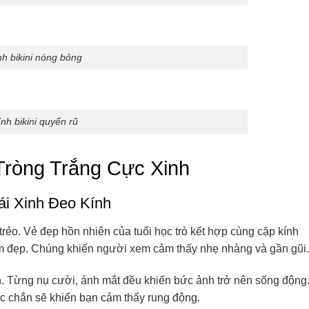
nh bikini nóng bỏng
nh bikini quyến rũ
Tròng Trắng Cực Xinh
i Xinh Đeo Kính
trẻo. Vẻ đẹp hồn nhiên của tuổi học trò kết hợp cùng cặp kính
m đẹp. Chúng khiến người xem cảm thấy nhẹ nhàng và gần gũi.
ch. Từng nụ cười, ánh mắt đều khiến bức ảnh trở nên sống động
ắc chắn sẽ khiến bạn cảm thấy rung động.