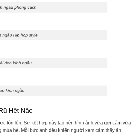
nh ngầu phong cách
h ngầu Hip hop style
dài đeo kính ngầu
eo kính ngầu
 Rũ Hết Nấc
ược tôn lên. Sự kết hợp này tạo nên hình ảnh vừa gợi cảm vừa
ong mùa hè. Mỗi bức ảnh đều khiến người xem cảm thấy ấn