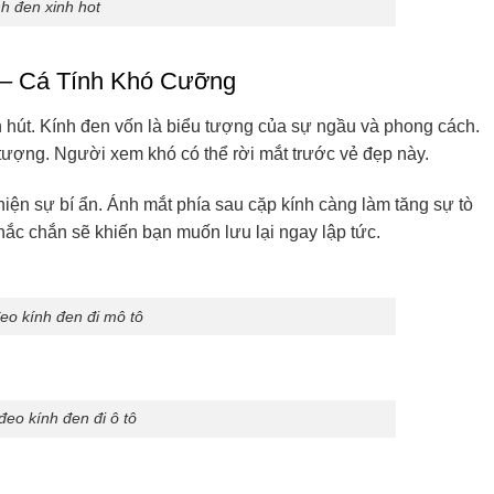
h đen xinh hot
 – Cá Tính Khó Cưỡng
 hút. Kính đen vốn là biểu tượng của sự ngầu và phong cách.
n tượng. Người xem khó có thể rời mắt trước vẻ đẹp này.
iện sự bí ẩn. Ánh mắt phía sau cặp kính càng làm tăng sự tò
hắc chắn sẽ khiến bạn muốn lưu lại ngay lập tức.
eo kính đen đi mô tô
đeo kính đen đi ô tô