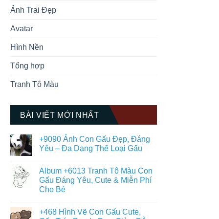
Ảnh Trai Đẹp
Avatar
Hình Nền
Tổng hợp
Tranh Tô Màu
BÀI VIẾT MỚI NHẤT
+9090 Ảnh Con Gấu Đẹp, Đáng
Yêu – Đa Dạng Thể Loại Gấu
Không
có
Album +6013 Tranh Tô Màu Con
bình
luận
Gấu Đáng Yêu, Cute & Miễn Phí
ở
Cho Bé
+9090
Ảnh
Không
Con
có
Gấu
+468 Hình Vẽ Con Gấu Cute,
bình
Đẹp,
luận