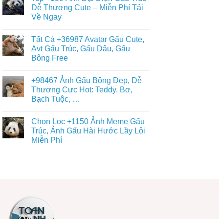
Gấu
Cute
luận
Dễ Thương Cute – Miễn Phí Tải
Trúc
ở
–
Dễ
Về Ngay
Chiêm
ĐT,
Thương,
Ngưỡng
PC
Ngầu,
Không
+93671
4K
3D
có
Hình
Tất Cả +36987 Avatar Gấu Cute,
–
bình
Nền
Điện
luận
Avt Gấu Trúc, Gấu Dâu, Gấu
Con
ở
Thoại,
Gấu
Bông Free
Top
PC
Đẹp,
+139
Dễ
Không
Ảnh
Thương
có
Đại
+98467 Ảnh Gấu Bông Đẹp, Dễ
Đủ
bình
Diện
Thể
luận
Thương Cực Hot: Teddy, Bơ,
Gấu
ở
Loại
Trúc
Bạch Tuộc, …
Tất
Free
Dễ
Cả
Thương
Không
+36987
Cute
có
Avatar
Chọn Lọc +1150 Ảnh Meme Gấu
–
bình
Gấu
Miễn
luận
Trúc, Ảnh Gấu Hài Hước Lầy Lội
Cute,
ở
Phí
Avt
Miễn Phí
+98467
Tải
Gấu
Ảnh
Về
Trúc,
Không
Gấu
Ngay
Gấu
có
Bông
Dâu,
bình
Đẹp,
Gấu
luận
Dễ
ở
Bông
Thương
Chọn
Free
Cực
Lọc
Hot:
+1150
Teddy,
Ảnh
Bơ,
Meme
Bạch
Gấu
Tuộc,