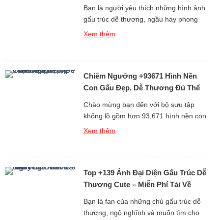
Bạn là người yêu thích những hình ảnh
gấu trúc dễ thương, ngầu hay phong
cách 3D sống động? Album +397 ảnh
Xem thêm
nền gấu trúc dành cho điện thoại và
máy tính cá nhân (PC) chắc chắn sẽ
làm bạn hài lòng. Gấu trúc vốn là biểu
Chiêm Ngưỡng +93671 Hình Nền
tượng của sự dễ thương và thân thiện,
[…]
Con Gấu Đẹp, Dễ Thương Đủ Thể
Loại Free
Chào mừng bạn đến với bộ sưu tập
khổng lồ gồm hơn 93,671 hình nền con
gấu đẹp, dễ thương và đa dạng thể loại
Xem thêm
hoàn toàn miễn phí. Gấu luôn là biểu
tượng của sự dễ mến, thân thiện và
bình yên, chính vì thế những hình nền
Top +139 Ảnh Đại Diện Gấu Trúc Dễ
gấu không chỉ làm đẹp cho […]
Thương Cute – Miễn Phí Tải Về
Ngay
Bạn là fan của những chú gấu trúc dễ
thương, ngộ nghĩnh và muốn tìm cho