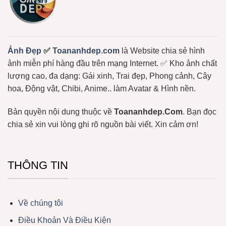
Trúc,
…
Ảnh
Gấu
Hài
Hước
Lầy
Lội
Miễn
Ảnh Đẹp
✅
Toananhdep.com
là Website chia sẻ hình
Phí
ảnh miễn phí hàng đầu trên mạng Internet. ✅ Kho ảnh chất
lượng cao, đa dạng: Gái xinh, Trai đẹp, Phong cảnh, Cây
hoa, Động vật, Chibi, Anime.. làm Avatar & Hình nền.
Bản quyền nội dung thuộc về
Toananhdep.Com
. Bạn đọc
chia sẻ xin vui lòng ghi rõ nguồn bài viết. Xin cảm ơn!
THÔNG TIN
Về chúng tôi
Điều Khoản Và Điều Kiện