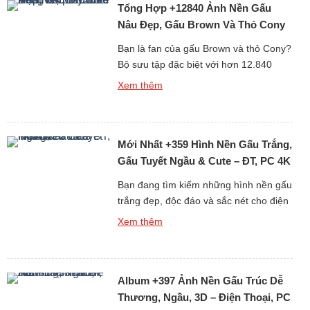
Tổng Hợp +12840 Ảnh Nền Gấu
kế mềm mại, đáng yêu và […]
Nâu Đẹp, Gấu Brown Và Thỏ Cony
Cute Nhất
Bạn là fan của gấu Brown và thỏ Cony?
Bộ sưu tập đặc biệt với hơn 12.840
hình nền gấu Brown cute, đẹp, sắc nét
Xem thêm
dưới đây chắc chắn sẽ khiến bạn thích
mê! Từ những hình ảnh đơn giản đáng
yêu đến loạt ảnh ngọt ngào của cặp đôi
Mới Nhất +359 Hình Nền Gấu Trắng,
hoạt hình huyền thoại Brown […]
Gấu Tuyết Ngầu & Cute – ĐT, PC 4K
Bạn đang tìm kiếm những hình nền gấu
trắng đẹp, độc đáo và sắc nét cho điện
thoại hoặc máy tính? Bộ sưu tập mới
Xem thêm
nhất gồm hơn 359 ảnh nền gấu trắng,
từ gấu tuyết ngầu đến gấu trắng cute
chắc chắn sẽ khiến bạn hài lòng ngay
Album +397 Ảnh Nền Gấu Trúc Dễ
từ cái nhìn đầu tiên. Tại […]
Thương, Ngầu, 3D – Điện Thoại, PC