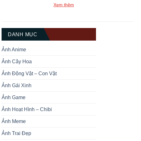
mình một hình đại diện thật ấn tượng?
Xem thêm
Bộ sưu tập Top +139 Ảnh Đại Diện Gấu
Trúc Dễ Thương Cute chắc chắn sẽ là
kho báu không thể bỏ qua dành cho
bạn. Gấu trúc luôn được biết […]
DANH MỤC
Ảnh Anime
Ảnh Cây Hoa
Ảnh Động Vật – Con Vật
Ảnh Gái Xinh
Ảnh Game
Ảnh Hoạt Hình – Chibi
Ảnh Meme
Ảnh Trai Đẹp