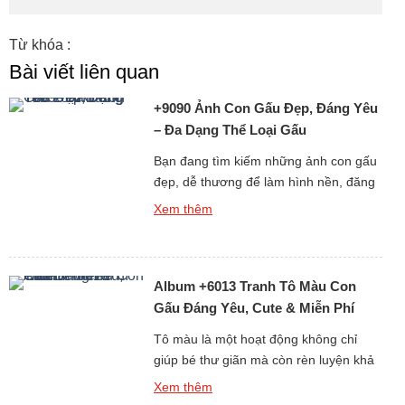
Từ khóa :
Bài viết liên quan
+9090 Ảnh Con Gấu Đẹp, Đáng Yêu
– Đa Dạng Thể Loại Gấu
Bạn đang tìm kiếm những ảnh con gấu
đẹp, dễ thương để làm hình nền, đăng
story, hoặc chia sẻ với bạn bè? Bộ sưu
Xem thêm
tập hình gấu cực kỳ đáng yêu dưới đây
chắc chắn sẽ khiến bạn không thể rời
mắt! Từ ảnh gấu cute, hình ảnh gấu
Album +6013 Tranh Tô Màu Con
ngầu, đến những ảnh gấu […]
Gấu Đáng Yêu, Cute & Miễn Phí
Cho Bé
Tô màu là một hoạt động không chỉ
giúp bé thư giãn mà còn rèn luyện khả
năng tư duy, sự kiên nhẫn và óc sáng
Xem thêm
tạo. Nếu bạn đang tìm kiếm những