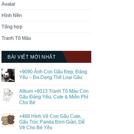
Avatar
Hình Nền
Tổng hợp
Tranh Tô Màu
BÀI VIẾT MỚI NHẤT
+9090 Ảnh Con Gấu Đẹp, Đáng
Yêu – Đa Dạng Thể Loại Gấu
Không
có
Album +6013 Tranh Tô Màu Con
bình
luận
Gấu Đáng Yêu, Cute & Miễn Phí
ở
Cho Bé
+9090
Ảnh
Không
Con
có
Gấu
+468 Hình Vẽ Con Gấu Cute,
bình
Đẹp,
luận
Gấu Trúc Panda Đơn Giản, Dễ
Đáng
ở
Yêu
Vẽ Cho Bé Yêu
Album
–
+6013
Đa
Không