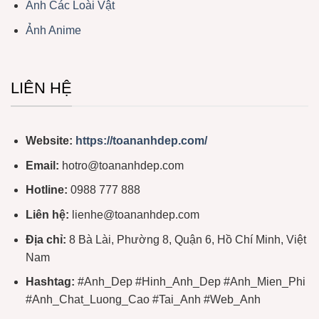
Ảnh Các Loài Vật
Ảnh Anime
LIÊN HỆ
Website:
https://toananhdep.com/
Email:
hotro@toananhdep.com
Hotline:
0988 777 888
Liên hệ:
lienhe@toananhdep.com
Địa chỉ:
8 Bà Lài, Phường 8, Quận 6, Hồ Chí Minh, Việt
Nam
Hashtag:
#Anh_Dep #Hinh_Anh_Dep #Anh_Mien_Phi
#Anh_Chat_Luong_Cao #Tai_Anh #Web_Anh