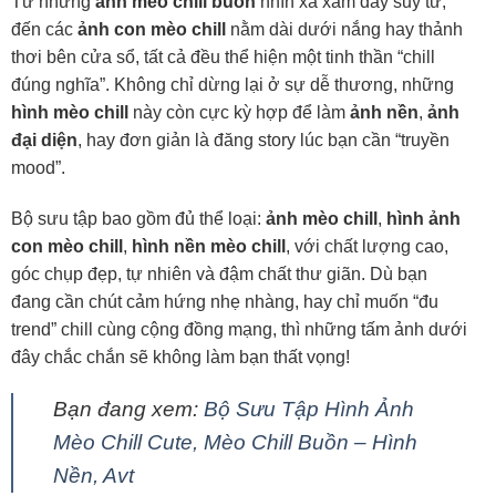
Từ những
ảnh mèo chill buồn
nhìn xa xăm đầy suy tư,
đến các
ảnh con mèo chill
nằm dài dưới nắng hay thảnh
thơi bên cửa sổ, tất cả đều thể hiện một tinh thần “chill
đúng nghĩa”. Không chỉ dừng lại ở sự dễ thương, những
hình mèo chill
này còn cực kỳ hợp để làm
ảnh nền
,
ảnh
đại diện
, hay đơn giản là đăng story lúc bạn cần “truyền
mood”.
Bộ sưu tập bao gồm đủ thể loại:
ảnh mèo chill
,
hình ảnh
con mèo chill
,
hình nền mèo chill
, với chất lượng cao,
góc chụp đẹp, tự nhiên và đậm chất thư giãn. Dù bạn
đang cần chút cảm hứng nhẹ nhàng, hay chỉ muốn “đu
trend” chill cùng cộng đồng mạng, thì những tấm ảnh dưới
đây chắc chắn sẽ không làm bạn thất vọng!
Bạn đang xem:
Bộ Sưu Tập Hình Ảnh
Mèo Chill Cute, Mèo Chill Buồn – Hình
Nền, Avt