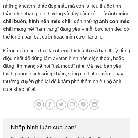
những khoảnh khắc đẹp mắt, mà còn là liều thuốc tinh
thần nhẹ nhàng, dễ thương và đầy cảm xúc. Từ
ảnh mèo
chill buồn
,
hình nền mèo chill
, đến những
ảnh con mèo
chill
mang nét “tâm trạng” đáng yêu – mỗi bức ảnh đều có
thể khiến bạn bật cười hoặc mỉm cười lặng lẽ.
Đừng ngần ngại lưu lại những hình ảnh mà bạn thấy đồng
điệu nhất để dùng làm avatar, hình nền điện thoại, hoặc
đăng lên mạng xã hội “thả mood” nhé! Và nếu bạn yêu
thích phong cách sống chậm, sống chill như mèo – hãy
thường xuyên ghé lại để khám phá thêm nhiều bộ ảnh
cute khác nữa!
Nhập bình luận của bạn!