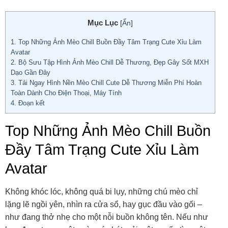
Mục Lục
[
Ẩn
]
1.
Top Những Ảnh Mèo Chill Buồn Đầy Tâm Trạng Cute Xỉu Làm
Avatar
2.
Bộ Sưu Tập Hình Ảnh Mèo Chill Dễ Thương, Đẹp Gây Sốt MXH
Dạo Gần Đây
3.
Tải Ngay Hình Nền Mèo Chill Cute Dễ Thương Miễn Phí Hoàn
Toàn Dành Cho Điện Thoại, Máy Tính
4.
Đoạn kết
Top Những Ảnh Mèo Chill Buồn
Đầy Tâm Trạng Cute Xỉu Làm
Avatar
Không khóc lóc, không quá bi lụy, những chú mèo chỉ
lặng lẽ ngồi yên, nhìn ra cửa sổ, hay gục đầu vào gối –
như đang thở nhẹ cho một nỗi buồn không tên. Nếu như