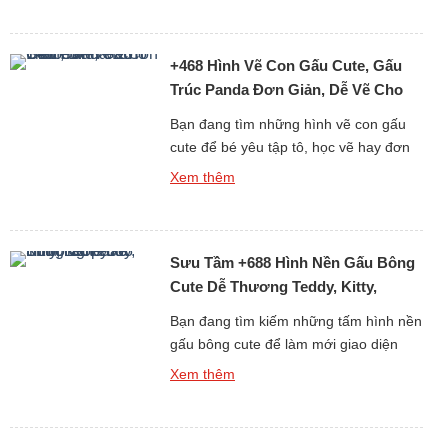
tranh tô màu con gấu đáng yêu, dễ vẽ
và phù hợp với mọi độ tuổi, thì bộ sưu
+468 Hình Vẽ Con Gấu Cute, Gấu
tập hơn 6013 […]
Trúc Panda Đơn Giản, Dễ Vẽ Cho
Bé Yêu
Bạn đang tìm những hình vẽ con gấu
cute để bé yêu tập tô, học vẽ hay đơn
giản là làm ảnh trang trí, sticker, sổ tay?
Xem thêm
Bộ sưu tập hơn 468 ảnh vẽ gấu dễ
thương dưới đây sẽ khiến bé nhà bạn
(và cả người lớn) phải thích mê vì độ
Sưu Tầm +688 Hình Nền Gấu Bông
đáng yêu […]
Cute Dễ Thương Teddy, Kitty,
Loopy
Bạn đang tìm kiếm những tấm hình nền
gấu bông cute để làm mới giao diện
điện thoại hay máy tính mỗi ngày? Bộ
Xem thêm
sưu tập đặc biệt gồm hơn 688 hình nền
gấu bông dễ thương dưới đây chắc
chắn sẽ khiến bạn “lụi tim” với loạt thiết