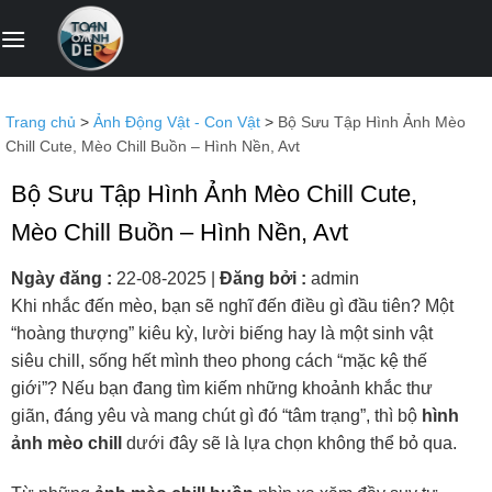
Bỏ
qua
nội
dung
Trang chủ
>
Ảnh Động Vật - Con Vật
>
Bộ Sưu Tập Hình Ảnh Mèo
Chill Cute, Mèo Chill Buồn – Hình Nền, Avt
Bộ Sưu Tập Hình Ảnh Mèo Chill Cute,
Mèo Chill Buồn – Hình Nền, Avt
Ngày đăng :
22-08-2025
|
Đăng bởi :
admin
Khi nhắc đến mèo, bạn sẽ nghĩ đến điều gì đầu tiên? Một
“hoàng thượng” kiêu kỳ, lười biếng hay là một sinh vật
siêu chill, sống hết mình theo phong cách “mặc kệ thế
giới”? Nếu bạn đang tìm kiếm những khoảnh khắc thư
giãn, đáng yêu và mang chút gì đó “tâm trạng”, thì bộ
hình
ảnh mèo chill
dưới đây sẽ là lựa chọn không thể bỏ qua.