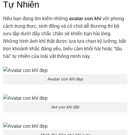
Tự Nhiên
Nếu bạn đang tìm kiếm những
avatar con khỉ
với phong
cách trung thực, sinh động và có chút dễ thương thì bộ
sưu tập dưới đây chắc chắn sẽ khiến bạn hài lòng.
Những hình ảnh khỉ thật được lựa lựa chọn kỹ lưỡng, bắt
trọn khoảnh khắc đáng yêu, biểu cảm khôi hài hoặc “tấu
hài” tự nhiên của loài vật thông minh này.
Avatar con khỉ đẹp
Avt con khỉ đột
Hình đại diện chú khỉ cute