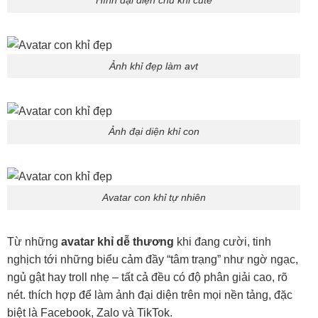
Ảnh khỉ đẹp làm avt
Ảnh đại diện khỉ con
Avatar con khỉ tự nhiên
Từ những
avatar khỉ dễ thương
khi đang cười, tinh
nghịch tới những biểu cảm đầy “tâm trạng” như ngờ ngạc,
ngủ gật hay troll nhẹ – tất cả đều có độ phân giải cao, rõ
nét. thích hợp để làm ảnh đại diện trên mọi nền tảng, đặc
biệt là Facebook, Zalo và TikTok.