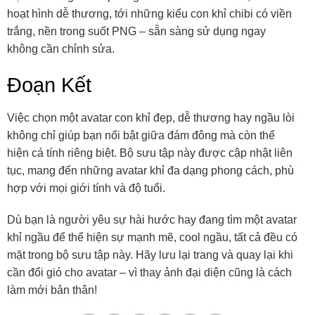
hoạt hình dễ thương, tới những kiểu con khỉ chibi có viền
trắng, nền trong suốt PNG – sẵn sàng sử dụng ngay
không cần chỉnh sửa.
Đoạn Kết
Việc chọn một avatar con khỉ đẹp, dễ thương hay ngầu lòi
không chỉ giúp bạn nổi bật giữa đám đông mà còn thể
hiện cá tính riêng biệt. Bộ sưu tập này được cập nhật liên
tục, mang đến những avatar khỉ đa dạng phong cách, phù
hợp với mọi giới tính và độ tuổi.
Dù bạn là người yêu sự hài hước hay đang tìm một avatar
khỉ ngầu để thể hiện sự mạnh mẽ, cool ngầu, tất cả đều có
mặt trong bộ sưu tập này. Hãy lưu lại trang và quay lại khi
cần đổi gió cho avatar – vì thay ảnh đại diện cũng là cách
làm mới bản thân!