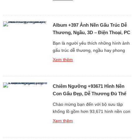
nhất gồm hơn 359 ảnh nền gấu trắng,
từ gấu tuyết ngầu đến gấu trắng cute
chắc chắn sẽ khiến bạn hài lòng ngay
Album +397 Ảnh Nền Gấu Trúc Dễ
từ cái nhìn đầu tiên. Tại […]
Thương, Ngầu, 3D – Điện Thoại, PC
Bạn là người yêu thích những hình ảnh
gấu trúc dễ thương, ngầu hay phong
cách 3D sống động? Album +397 ảnh
Xem thêm
nền gấu trúc dành cho điện thoại và
máy tính cá nhân (PC) chắc chắn sẽ
làm bạn hài lòng. Gấu trúc vốn là biểu
Chiêm Ngưỡng +93671 Hình Nền
tượng của sự dễ thương và thân thiện,
[…]
Con Gấu Đẹp, Dễ Thương Đủ Thể
Loại Free
Chào mừng bạn đến với bộ sưu tập
khổng lồ gồm hơn 93,671 hình nền con
gấu đẹp, dễ thương và đa dạng thể loại
Xem thêm
hoàn toàn miễn phí. Gấu luôn là biểu
tượng của sự dễ mến, thân thiện và