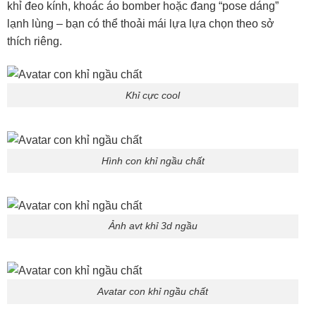
khỉ đeo kính, khoác áo bomber hoặc đang “pose dáng”
lạnh lùng – bạn có thể thoải mái lựa lựa chọn theo sở
thích riêng.
Khỉ cực cool
Hình con khỉ ngầu chất
Ảnh avt khỉ 3d ngầu
Avatar con khỉ ngầu chất