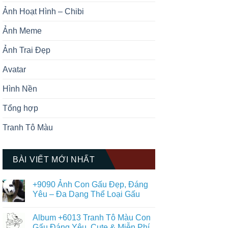
Ảnh Hoạt Hình – Chibi
Ảnh Meme
Ảnh Trai Đẹp
Avatar
Hình Nền
Tổng hợp
Tranh Tô Màu
BÀI VIẾT MỚI NHẤT
+9090 Ảnh Con Gấu Đẹp, Đáng
Yêu – Đa Dạng Thể Loại Gấu
Không
có
Album +6013 Tranh Tô Màu Con
bình
luận
Gấu Đáng Yêu, Cute & Miễn Phí