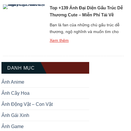
bình yên, chính vì thế những hình nền
Top +139 Ảnh Đại Diện Gấu Trúc Dễ
gấu không chỉ làm đẹp cho […]
Thương Cute – Miễn Phí Tải Về
Ngay
Bạn là fan của những chú gấu trúc dễ
thương, ngộ nghĩnh và muốn tìm cho
mình một hình đại diện thật ấn tượng?
Xem thêm
Bộ sưu tập Top +139 Ảnh Đại Diện Gấu
Trúc Dễ Thương Cute chắc chắn sẽ là
kho báu không thể bỏ qua dành cho
bạn. Gấu trúc luôn được biết […]
DANH MỤC
Ảnh Anime
Ảnh Cây Hoa
Ảnh Động Vật – Con Vật
Ảnh Gái Xinh
Ảnh Game