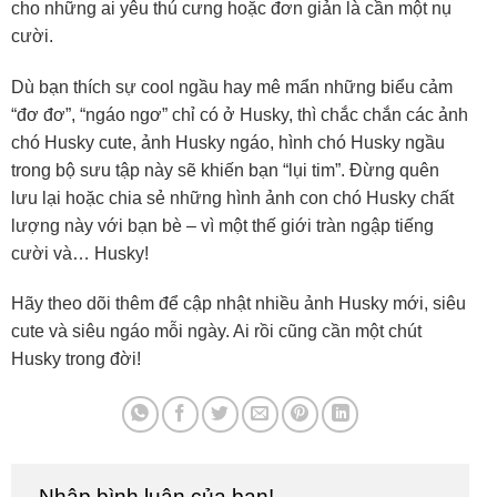
cho những ai yêu thú cưng hoặc đơn giản là cần một nụ
cười.
Dù bạn thích sự cool ngầu hay mê mẩn những biểu cảm
“đơ đơ”, “ngáo ngơ” chỉ có ở Husky, thì chắc chắn các ảnh
chó Husky cute, ảnh Husky ngáo, hình chó Husky ngầu
trong bộ sưu tập này sẽ khiến bạn “lụi tim”. Đừng quên
lưu lại hoặc chia sẻ những hình ảnh con chó Husky chất
lượng này với bạn bè – vì một thế giới tràn ngập tiếng
cười và… Husky!
Hãy theo dõi thêm để cập nhật nhiều ảnh Husky mới, siêu
cute và siêu ngáo mỗi ngày. Ai rồi cũng cần một chút
Husky trong đời!
Nhập bình luận của bạn!