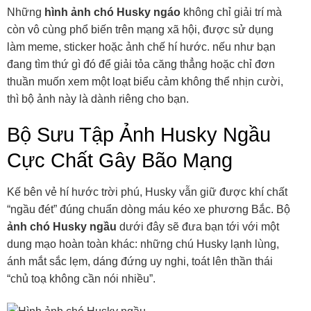
Những
hình ảnh chó Husky ngáo
không chỉ giải trí mà
còn vô cùng phổ biến trên mạng xã hội, được sử dụng
làm meme, sticker hoặc ảnh chế hí hước. nếu như bạn
đang tìm thứ gì đó để giải tỏa căng thẳng hoặc chỉ đơn
thuần muốn xem một loạt biểu cảm không thể nhịn cười,
thì bộ ảnh này là dành riêng cho bạn.
Bộ Sưu Tập Ảnh Husky Ngầu
Cực Chất Gây Bão Mạng
Kế bên vẻ hí hước trời phú, Husky vẫn giữ được khí chất
“ngầu đét” đúng chuẩn dòng máu kéo xe phương Bắc. Bộ
ảnh chó Husky ngầu
dưới đây sẽ đưa bạn tới với một
dung mạo hoàn toàn khác: những chú Husky lạnh lùng,
ánh mắt sắc lẹm, dáng đứng uy nghi, toát lên thần thái
“chủ toạ không cần nói nhiều”.