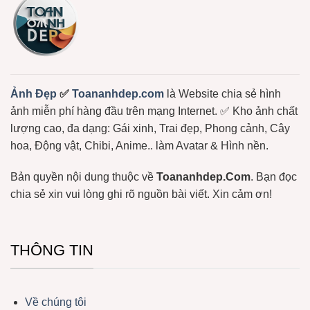
Bơ,
Meme
Bạch
Gấu
Tuộc,
Trúc,
…
Ảnh
Gấu
Hài
Hước
Lầy
Lội
Miễn
Ảnh Đẹp
✅
Toananhdep.com
là Website chia sẻ hình
Phí
ảnh miễn phí hàng đầu trên mạng Internet. ✅ Kho ảnh chất
lượng cao, đa dạng: Gái xinh, Trai đẹp, Phong cảnh, Cây
hoa, Động vật, Chibi, Anime.. làm Avatar & Hình nền.
Bản quyền nội dung thuộc về
Toananhdep.Com
. Bạn đọc
chia sẻ xin vui lòng ghi rõ nguồn bài viết. Xin cảm ơn!
THÔNG TIN
Về chúng tôi