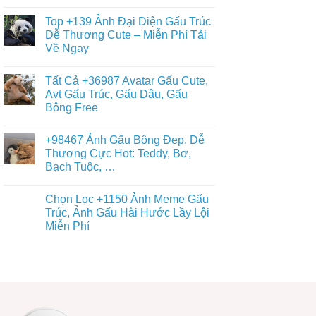
Tuyết
Không
Ảnh
Ngầu
có
Nền
Top +139 Ảnh Đại Diện Gấu Trúc
&
bình
Gấu
Cute
luận
Dễ Thương Cute – Miễn Phí Tải
Trúc
ở
–
Dễ
Về Ngay
Chiêm
ĐT,
Thương,
Ngưỡng
PC
Ngầu,
Không
+93671
4K
3D
có
Hình
Tất Cả +36987 Avatar Gấu Cute,
–
bình
Nền
Điện
luận
Avt Gấu Trúc, Gấu Dâu, Gấu
Con
ở
Thoại,
Gấu
Bông Free
Top
PC
Đẹp,
+139
Dễ
Không
Ảnh
Thương
có
Đại
+98467 Ảnh Gấu Bông Đẹp, Dễ
Đủ
bình
Diện
Thể
luận
Thương Cực Hot: Teddy, Bơ,
Gấu
ở
Loại
Trúc
Bạch Tuộc, …
Tất
Free
Dễ
Cả
Thương
Không
+36987
Cute
có
Avatar
Chọn Lọc +1150 Ảnh Meme Gấu
–
bình
Gấu
Miễn
luận
Trúc, Ảnh Gấu Hài Hước Lầy Lội
Cute,
ở
Phí
Avt
Miễn Phí
+98467
Tải
Gấu
Ảnh
Về
Trúc,
Không
Gấu
Ngay
Gấu
có
Bông
Dâu,
bình
Đẹp,
Gấu
luận
Dễ
ở
Bông
Thương
Chọn
Free
Cực
Lọc
Hot:
+1150
Teddy,
Ảnh