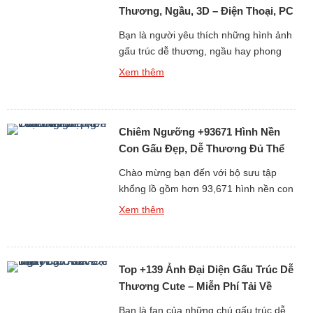
Thương, Ngầu, 3D – Điện Thoại, PC
Bạn là người yêu thích những hình ảnh
gấu trúc dễ thương, ngầu hay phong
cách 3D sống động? Album +397 ảnh
Xem thêm
nền gấu trúc dành cho điện thoại và
máy tính cá nhân (PC) chắc chắn sẽ
làm bạn hài lòng. Gấu trúc vốn là biểu
Chiêm Ngưỡng +93671 Hình Nền
tượng của sự dễ thương và thân thiện,
[…]
Con Gấu Đẹp, Dễ Thương Đủ Thể
Loại Free
Chào mừng bạn đến với bộ sưu tập
khổng lồ gồm hơn 93,671 hình nền con
gấu đẹp, dễ thương và đa dạng thể loại
Xem thêm
hoàn toàn miễn phí. Gấu luôn là biểu
tượng của sự dễ mến, thân thiện và
bình yên, chính vì thế những hình nền
Top +139 Ảnh Đại Diện Gấu Trúc Dễ
gấu không chỉ làm đẹp cho […]
Thương Cute – Miễn Phí Tải Về
Ngay
Bạn là fan của những chú gấu trúc dễ