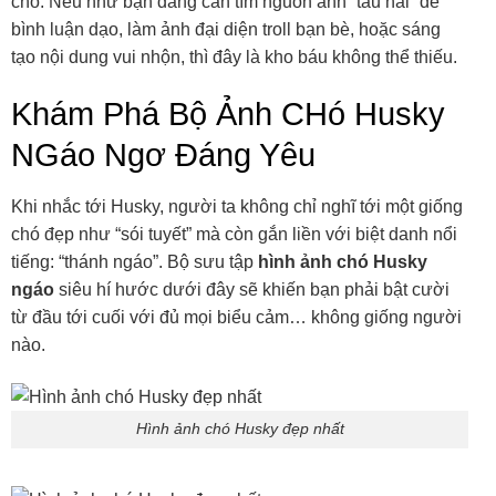
chó. Nếu như bạn đang cần tìm nguồn ảnh “tấu hài” để
bình luận dạo, làm ảnh đại diện troll bạn bè, hoặc sáng
tạo nội dung vui nhộn, thì đây là kho báu không thể thiếu.
Khám Phá Bộ Ảnh CHó Husky
NGáo Ngơ Đáng Yêu
Khi nhắc tới Husky, người ta không chỉ nghĩ tới một giống
chó đẹp như “sói tuyết” mà còn gắn liền với biệt danh nổi
tiếng: “thánh ngáo”. Bộ sưu tập
hình ảnh chó Husky
ngáo
siêu hí hước dưới đây sẽ khiến bạn phải bật cười
từ đầu tới cuối với đủ mọi biểu cảm… không giống người
nào.
Hình ảnh chó Husky đẹp nhất