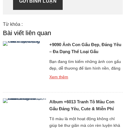
GỬI BÌNH LUẬN
Từ khóa :
Bài viết liên quan
+9090 Ảnh Con Gấu Đẹp, Đáng Yêu
– Đa Dạng Thể Loại Gấu
Bạn đang tìm kiếm những ảnh con gấu
đẹp, dễ thương để làm hình nền, đăng
story, hoặc chia sẻ với bạn bè? Bộ sưu
Xem thêm
tập hình gấu cực kỳ đáng yêu dưới đây
chắc chắn sẽ khiến bạn không thể rời
mắt! Từ ảnh gấu cute, hình ảnh gấu
Album +6013 Tranh Tô Màu Con
ngầu, đến những ảnh gấu […]
Gấu Đáng Yêu, Cute & Miễn Phí
Cho Bé
Tô màu là một hoạt động không chỉ
giúp bé thư giãn mà còn rèn luyện khả