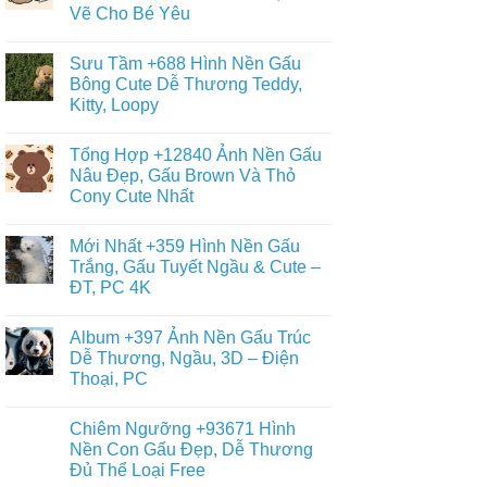
ở
Yêu
Vẽ Cho Bé Yêu
Album
–
+6013
Đa
Không
Tranh
Dạng
có
Tô
Sưu Tầm +688 Hình Nền Gấu
Thể
bình
Màu
Loại
luận
Bông Cute Dễ Thương Teddy,
Con
ở
Gấu
Gấu
Kitty, Loopy
+468
Đáng
Hình
Yêu,
Không
Vẽ
Cute
có
Con
Tổng Hợp +12840 Ảnh Nền Gấu
&
bình
Gấu
Miễn
luận
Nâu Đẹp, Gấu Brown Và Thỏ
Cute,
ở
Phí
Gấu
Cony Cute Nhất
Sưu
Cho
Trúc
Tầm
Bé
Panda
Không
+688
Đơn
có
Hình
Mới Nhất +359 Hình Nền Gấu
Giản,
bình
Nền
Dễ
luận
Trắng, Gấu Tuyết Ngầu & Cute –
Gấu
ở
Vẽ
Bông
ĐT, PC 4K
Tổng
Cho
Cute
Hợp
Bé
Dễ
Không
+12840
Yêu
Thương
có
Ảnh
Album +397 Ảnh Nền Gấu Trúc
Teddy,
bình
Nền
Kitty,
luận
Dễ Thương, Ngầu, 3D – Điện
Gấu
ở
Loopy
Nâu
Thoại, PC
Mới
Đẹp,
Nhất
Gấu
Không
+359
Brown
có
Hình
Chiêm Ngưỡng +93671 Hình
Và
bình
Nền
Thỏ
luận
Nền Con Gấu Đẹp, Dễ Thương
Gấu
ở
Cony
Trắng,
Đủ Thể Loại Free
Album
Cute
Gấu
+397
Nhất