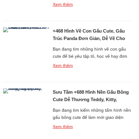
năng tư duy, sự kiên nhẫn và óc sáng
Xem thêm
tạo. Nếu bạn đang tìm kiếm những
tranh tô màu con gấu đáng yêu, dễ vẽ
và phù hợp với mọi độ tuổi, thì bộ sưu
+468 Hình Vẽ Con Gấu Cute, Gấu
tập hơn 6013 […]
Trúc Panda Đơn Giản, Dễ Vẽ Cho
Bé Yêu
Bạn đang tìm những hình vẽ con gấu
cute để bé yêu tập tô, học vẽ hay đơn
giản là làm ảnh trang trí, sticker, sổ tay?
Xem thêm
Bộ sưu tập hơn 468 ảnh vẽ gấu dễ
thương dưới đây sẽ khiến bé nhà bạn
(và cả người lớn) phải thích mê vì độ
Sưu Tầm +688 Hình Nền Gấu Bông
đáng yêu […]
Cute Dễ Thương Teddy, Kitty,
Loopy
Bạn đang tìm kiếm những tấm hình nền
gấu bông cute để làm mới giao diện
điện thoại hay máy tính mỗi ngày? Bộ
Xem thêm
sưu tập đặc biệt gồm hơn 688 hình nền
gấu bông dễ thương dưới đây chắc