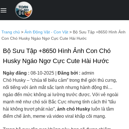
Bỏ
qua
nội
dung
Trang chủ
>
Ảnh Động Vật - Con Vật
>
Bộ Sưu Tập +8650 Hình Ảnh
Con Chó Husky Ngáo Ngơ Cực Cute Hài Hước
Bộ Sưu Tập +8650 Hình Ảnh Con Chó
Husky Ngáo Ngơ Cực Cute Hài Hước
Ngày đăng :
08-10-2025
|
Đăng bởi :
admin
Chó Husky – “chúa tể biểu cảm” trong thế giới thú cưng,
nổi tiếng với ánh mắt sắc lạnh nhưng hành động thì…
ngáo đến mức không ai lường trước được. Với vẻ ngoài
mạnh mẽ như chó sói Bắc Cực nhưng tính cách thì “tấu
hài không trượt phát nào”,
ảnh chó Husky
luôn là tâm
điểm chế ảnh, meme và video viral khắp cõi mạng.