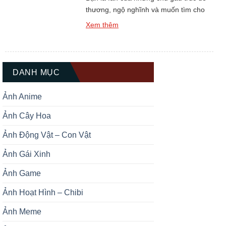
thương, ngộ nghĩnh và muốn tìm cho
mình một hình đại diện thật ấn tượng?
Xem thêm
Bộ sưu tập Top +139 Ảnh Đại Diện Gấu
Trúc Dễ Thương Cute chắc chắn sẽ là
kho báu không thể bỏ qua dành cho
bạn. Gấu trúc luôn được biết […]
DANH MỤC
Ảnh Anime
Ảnh Cây Hoa
Ảnh Động Vật – Con Vật
Ảnh Gái Xinh
Ảnh Game
Ảnh Hoạt Hình – Chibi
Ảnh Meme