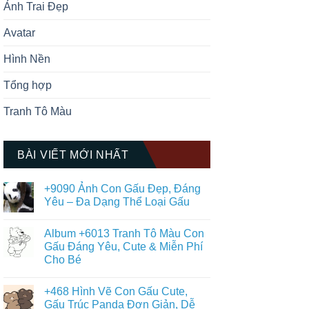
Ảnh Trai Đẹp
Avatar
Hình Nền
Tổng hợp
Tranh Tô Màu
BÀI VIẾT MỚI NHẤT
+9090 Ảnh Con Gấu Đẹp, Đáng
Yêu – Đa Dạng Thể Loại Gấu
Không
có
Album +6013 Tranh Tô Màu Con
bình
luận
Gấu Đáng Yêu, Cute & Miễn Phí
ở
Cho Bé
+9090
Ảnh
Không
Con
có
Gấu
+468 Hình Vẽ Con Gấu Cute,
bình
Đẹp,
luận
Gấu Trúc Panda Đơn Giản, Dễ
Đáng