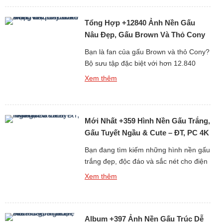
chắn sẽ khiến bạn “lụi tim” với loạt thiết
Tổng Hợp +12840 Ảnh Nền Gấu
kế mềm mại, đáng yêu và […]
Nâu Đẹp, Gấu Brown Và Thỏ Cony
Cute Nhất
Bạn là fan của gấu Brown và thỏ Cony?
Bộ sưu tập đặc biệt với hơn 12.840
hình nền gấu Brown cute, đẹp, sắc nét
Xem thêm
dưới đây chắc chắn sẽ khiến bạn thích
mê! Từ những hình ảnh đơn giản đáng
yêu đến loạt ảnh ngọt ngào của cặp đôi
Mới Nhất +359 Hình Nền Gấu Trắng,
hoạt hình huyền thoại Brown […]
Gấu Tuyết Ngầu & Cute – ĐT, PC 4K
Bạn đang tìm kiếm những hình nền gấu
trắng đẹp, độc đáo và sắc nét cho điện
thoại hoặc máy tính? Bộ sưu tập mới
Xem thêm
nhất gồm hơn 359 ảnh nền gấu trắng,
từ gấu tuyết ngầu đến gấu trắng cute
chắc chắn sẽ khiến bạn hài lòng ngay
Album +397 Ảnh Nền Gấu Trúc Dễ
từ cái nhìn đầu tiên. Tại […]