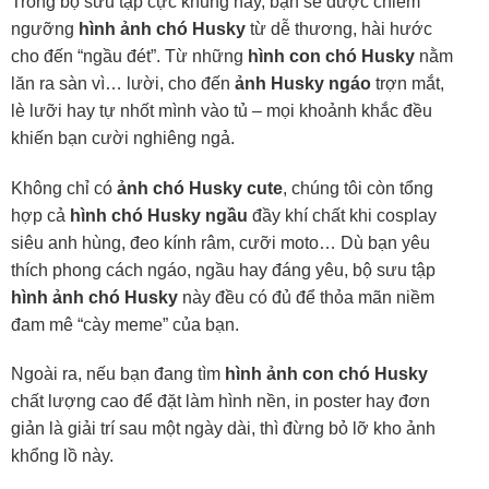
Trong bộ sưu tập cực khủng này, bạn sẽ được chiêm
ngưỡng
hình ảnh chó Husky
từ dễ thương, hài hước
cho đến “ngầu đét”. Từ những
hình con chó Husky
nằm
lăn ra sàn vì… lười, cho đến
ảnh Husky ngáo
trợn mắt,
lè lưỡi hay tự nhốt mình vào tủ – mọi khoảnh khắc đều
khiến bạn cười nghiêng ngả.
Không chỉ có
ảnh chó Husky cute
, chúng tôi còn tổng
hợp cả
hình chó Husky ngầu
đầy khí chất khi cosplay
siêu anh hùng, đeo kính râm, cưỡi moto… Dù bạn yêu
thích phong cách ngáo, ngầu hay đáng yêu, bộ sưu tập
hình ảnh chó Husky
này đều có đủ để thỏa mãn niềm
đam mê “cày meme” của bạn.
Ngoài ra, nếu bạn đang tìm
hình ảnh con chó Husky
chất lượng cao để đặt làm hình nền, in poster hay đơn
giản là giải trí sau một ngày dài, thì đừng bỏ lỡ kho ảnh
khổng lồ này.