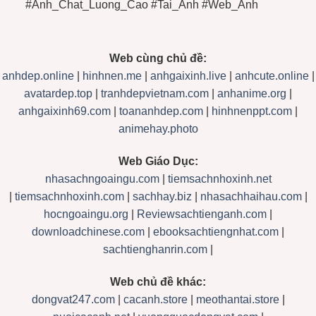
#Anh_Chat_Luong_Cao #Tai_Anh #Web_Anh
Web cùng chủ đề:
anhdep.online
|
hinhnen.me
|
anhgaixinh.live
|
anhcute.online
|
avatardep.top
|
tranhdepvietnam.com
|
anhanime.org
|
anhgaixinh69.com
|
toananhdep.com
|
hinhnenppt.com
|
animehay.photo
Web Giáo Dục:
nhasachngoaingu.com
|
tiemsachnhoxinh.net
|
tiemsachnhoxinh.com
|
sachhay.biz
|
nhasachhaihau.com
|
hocngoaingu.org
|
Reviewsachtienganh.com
|
downloadchinese.com
|
ebooksachtiengnhat.com
|
sachtienghanrin.com
|
Web chủ đề khác:
dongvat247.com
|
cacanh.store
|
meothantai.store
|