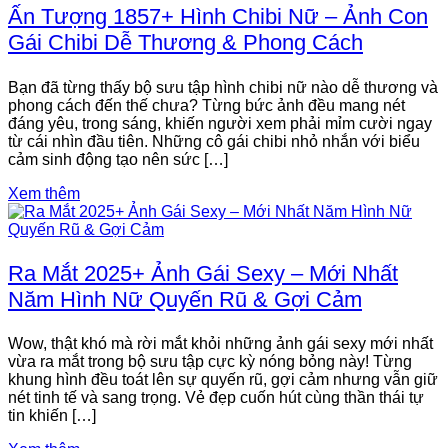
Ấn Tượng 1857+ Hình Chibi Nữ – Ảnh Con
Gái Chibi Dễ Thương & Phong Cách
Bạn đã từng thấy bộ sưu tập hình chibi nữ nào dễ thương và
phong cách đến thế chưa? Từng bức ảnh đều mang nét
đáng yêu, trong sáng, khiến người xem phải mỉm cười ngay
từ cái nhìn đầu tiên. Những cô gái chibi nhỏ nhắn với biểu
cảm sinh động tạo nên sức […]
Xem thêm
Ra Mắt 2025+ Ảnh Gái Sexy – Mới Nhất
Năm Hình Nữ Quyến Rũ & Gợi Cảm
Wow, thật khó mà rời mắt khỏi những ảnh gái sexy mới nhất
vừa ra mắt trong bộ sưu tập cực kỳ nóng bỏng này! Từng
khung hình đều toát lên sự quyến rũ, gợi cảm nhưng vẫn giữ
nét tinh tế và sang trọng. Vẻ đẹp cuốn hút cùng thần thái tự
tin khiến […]