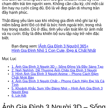
chạm đến trái tim người xem. Không cần cầu kỳ, chỉ một cái
ôm hay nụ cười cũng đủ. Đó là vẻ đẹp giản dị nhưng tràn
đầy hạnh phúc.
Thật đáng yêu làm sao khi những gia đình nhỏ ghi lại kỷ
niệm bằng ảnh! Đó có thể là bức hình ngoài trời, trong nhà
hay trong studio. Dù ở đâu, tình yêu vẫn toát lên từ ánh mắt
và nụ cười. Đây là điều khiến bộ sưu tập này trở nên đặc
biệt.
Bạn đang xem:
[Ảnh Gia Đình 3 Người] 365+
Hình Gia Đình Nhỏ 1 Con Cute, Đẹp & Chất Nhất
Mục Lục
1.
Ảnh Gia Đình 3 Người 3D – Sống Động Và Đầy Sáng Tạo
2.
Ngộ Nghĩnh, Dễ Thương Ảnh Chibi Gia Đình 3 Người
3.
Hình Ảnh Gia Đình 3 Người Anime – Phong Cách Đậm
Chất Nhật Bản
4.
Ảnh Gia Đình 3 Người Chất – Phong Cách Hiện Đại Và Cá
Tính
5.
Khoảnh Khắc Sum Vầy Đáng Nhớ – Hình Ảnh Gia Đình 3
Người Đẹp
6.
Lời Kết
Ảnh Gia Đình 3 Người 3D – Sống