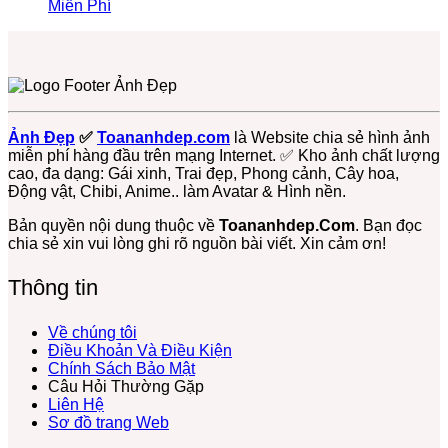
3D
Đại
–
Gấu
Cả
luận
Không
Miễn Phí
–
Diện
ĐT,
ở
Đẹp,
+36987
có
Điện
Gấu
PC
+98467
Dễ
Avatar
bình
Thoại,
Trúc
4K
Ảnh
Thương
Gấu
luận
PC
Dễ
Gấu
ở
Đủ
Cute,
Thương
Bông
Chọn
Thể
Avt
Cute
Đẹp,
Lọc
Loại
Gấu
–
Dễ
+1150
Free
Trúc,
Ảnh Đẹp
✅
Toananhdep.com
là Website chia sẻ hình ảnh
Miễn
Thương
Ảnh
Gấu
miễn phí hàng đầu trên mạng Internet. ✅ Kho ảnh chất lượng
Phí
Cực
Meme
Dâu,
cao, đa dạng: Gái xinh, Trai đẹp, Phong cảnh, Cây hoa,
Tải
Hot:
Gấu
Gấu
Động vật, Chibi, Anime.. làm Avatar & Hình nền.
Về
Teddy,
Trúc,
Bông
Ngay
Bơ,
Ảnh
Free
Bản quyền nội dung thuộc về
Toananhdep.Com
. Bạn đọc
Bạch
Gấu
chia sẻ xin vui lòng ghi rõ nguồn bài viết. Xin cảm ơn!
Tuộc,
Hài
…
Hước
Thông tin
Lầy
Lội
Miễn
Về chúng tôi
Phí
Điều Khoản Và Điều Kiện
Chính Sách Bảo Mật
Câu Hỏi Thường Gặp
Liên Hệ
Sơ đồ trang Web