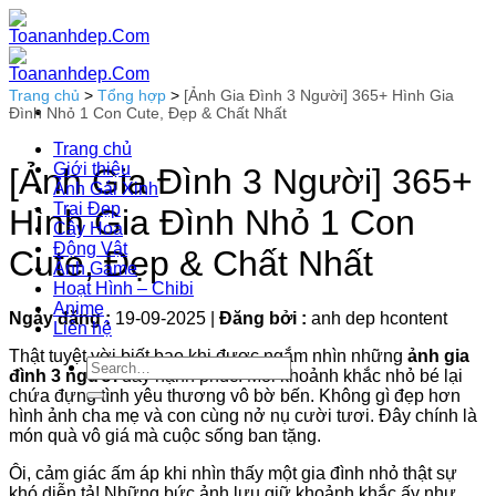
Bỏ
qua
nội
dung
Trang chủ
>
Tổng hợp
>
[Ảnh Gia Đình 3 Người] 365+ Hình Gia
Đình Nhỏ 1 Con Cute, Đẹp & Chất Nhất
Trang chủ
Giới thiệu
[Ảnh Gia Đình 3 Người] 365+
Ảnh Gái Xinh
Trai Đẹp
Hình Gia Đình Nhỏ 1 Con
Cây Hoa
Động Vật
Cute, Đẹp & Chất Nhất
Ảnh Game
Hoạt Hình – Chibi
Anime
Ngày đăng :
19-09-2025
|
Đăng bởi :
anh dep hcontent
Liên hệ
Thật tuyệt vời biết bao khi được ngắm nhìn những
ảnh gia
đình 3 người
đầy hạnh phúc! Mỗi khoảnh khắc nhỏ bé lại
chứa đựng tình yêu thương vô bờ bến. Không gì đẹp hơn
hình ảnh cha mẹ và con cùng nở nụ cười tươi. Đây chính là
món quà vô giá mà cuộc sống ban tặng.
Ôi, cảm giác ấm áp khi nhìn thấy một gia đình nhỏ thật sự
khó diễn tả! Những bức ảnh lưu giữ khoảnh khắc ấy như