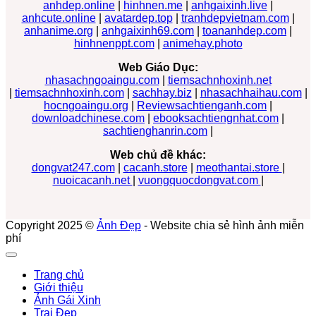
anhdep.online
|
hinhnen.me
|
anhgaixinh.live
|
anhcute.online
|
avatardep.top
|
tranhdepvietnam.com
|
anhanime.org
|
anhgaixinh69.com
|
toananhdep.com
|
hinhnenppt.com
|
animehay.photo
Web Giáo Dục:
nhasachngoaingu.com
|
tiemsachnhoxinh.net
|
tiemsachnhoxinh.com
|
sachhay.biz
|
nhasachhaihau.com
|
hocngoaingu.org
|
Reviewsachtienganh.com
|
downloadchinese.com
|
ebooksachtiengnhat.com
|
sachtienghanrin.com
|
Web chủ đề khác:
dongvat247.com
|
cacanh.store
|
meothantai.store
|
nuoicacanh.net
|
vuongquocdongvat.com
|
Copyright 2025 ©
Ảnh Đẹp
- Website chia sẻ hình ảnh miễn
phí
Trang chủ
Giới thiệu
Ảnh Gái Xinh
Trai Đẹp