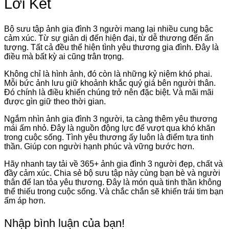
Lời Kết
Bộ sưu tập ảnh gia đình 3 người mang lại nhiều cung bậc
cảm xúc. Từ sự giản dị đến hiện đại, từ dễ thương đến ấn
tượng. Tất cả đều thể hiện tình yêu thương gia đình. Đây là
điều mà bất kỳ ai cũng trân trọng.
Không chỉ là hình ảnh, đó còn là những kỷ niệm khó phai.
Mỗi bức ảnh lưu giữ khoảnh khắc quý giá bên người thân.
Đó chính là điều khiến chúng trở nên đặc biệt. Và mãi mãi
được gìn giữ theo thời gian.
Ngắm nhìn ảnh gia đình 3 người, ta càng thêm yêu thương
mái ấm nhỏ. Đây là nguồn động lực để vượt qua khó khăn
trong cuộc sống. Tình yêu thương ấy luôn là điểm tựa tinh
thần. Giúp con người hạnh phúc và vững bước hơn.
Hãy nhanh tay tải về 365+ ảnh gia đình 3 người đẹp, chất và
đầy cảm xúc. Chia sẻ bộ sưu tập này cùng bạn bè và người
thân để lan tỏa yêu thương. Đây là món quà tinh thần không
thể thiếu trong cuộc sống. Và chắc chắn sẽ khiến trái tim bạn
ấm áp hơn.
Nhập bình luận của bạn!