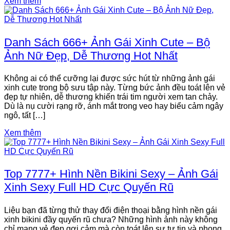
Xem thêm
Danh Sách 666+ Ảnh Gái Xinh Cute – Bộ
Ảnh Nữ Đẹp, Dễ Thương Hot Nhất
Không ai có thể cưỡng lại được sức hút từ những ảnh gái
xinh cute trong bộ sưu tập này. Từng bức ảnh đều toát lên vẻ
đẹp tự nhiên, dễ thương khiến trái tim người xem tan chảy.
Dù là nụ cười rạng rỡ, ánh mắt trong veo hay biểu cảm ngây
ngô, tất […]
Xem thêm
Top 7777+ Hình Nền Bikini Sexy – Ảnh Gái
Xinh Sexy Full HD Cực Quyến Rũ
Liệu bạn đã từng thử thay đổi điện thoại bằng hình nền gái
xinh bikini đầy quyến rũ chưa? Những hình ảnh này không
chỉ mang vẻ đẹp gợi cảm mà còn toát lên sự tự tin và phong