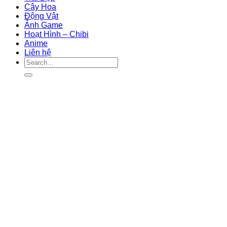
Cây Hoa
Động Vật
Ảnh Game
Hoạt Hình – Chibi
Anime
Liên hệ