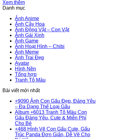
Xem thêm
Danh mục
Ảnh Anime
Ảnh Cây Hoa
Ảnh Động Vật – Con Vật
Ảnh Gái Xinh
Ảnh Game
Ảnh Hoạt Hình – Chibi
Ảnh Meme
Ảnh Trai Đẹp
Avatar
Hình Nền
Tổng hợp
Tranh Tô Màu
Bài viết mới nhất
+9090 Ảnh Con Gấu Đẹp, Đáng Yêu
Không
– Đa Dạng Thể Loại Gấu
có
Album +6013 Tranh Tô Màu Con
bình
Gấu Đáng Yêu, Cute & Miễn Phí
Không
luận
Cho Bé
ở
có
+468 Hình Vẽ Con Gấu Cute, Gấu
+9090
bình
Trúc Panda Đơn Giản, Dễ Vẽ Cho