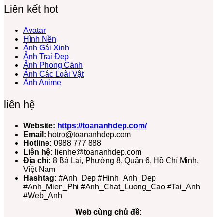
Liên kết hot
Avatar
Hình Nền
Ảnh Gái Xinh
Ảnh Trai Đẹp
Ảnh Phong Cảnh
Ảnh Các Loài Vật
Ảnh Anime
liên hệ
Website:
https://toananhdep.com/
Email:
hotro@toananhdep.com
Hotline:
0988 777 888
Liên hệ:
lienhe@toananhdep.com
Địa chỉ:
8 Bà Lài, Phường 8, Quận 6, Hồ Chí Minh,
Việt Nam
Hashtag:
#Anh_Dep #Hinh_Anh_Dep
#Anh_Mien_Phi #Anh_Chat_Luong_Cao #Tai_Anh
#Web_Anh
Web cùng chủ đề: