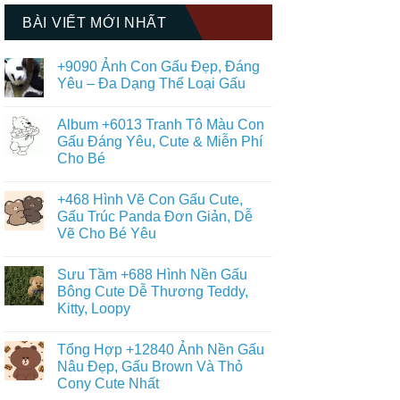
BÀI VIẾT MỚI NHẤT
+9090 Ảnh Con Gấu Đẹp, Đáng
Yêu – Đa Dạng Thể Loại Gấu
Không
có
Album +6013 Tranh Tô Màu Con
bình
luận
Gấu Đáng Yêu, Cute & Miễn Phí
ở
Cho Bé
+9090
Ảnh
Không
Con
có
Gấu
+468 Hình Vẽ Con Gấu Cute,
bình
Đẹp,
luận
Gấu Trúc Panda Đơn Giản, Dễ
Đáng
ở
Yêu
Vẽ Cho Bé Yêu
Album
–
+6013
Đa
Không
Tranh
Dạng
có
Tô
Sưu Tầm +688 Hình Nền Gấu
Thể
bình
Màu
Loại
luận
Bông Cute Dễ Thương Teddy,
Con
ở
Gấu
Gấu
Kitty, Loopy
+468
Đáng
Hình
Yêu,
Không
Vẽ
Cute
có
Con
Tổng Hợp +12840 Ảnh Nền Gấu
&
bình
Gấu
Miễn
luận
Nâu Đẹp, Gấu Brown Và Thỏ
Cute,
ở
Phí
Gấu
Cony Cute Nhất
Sưu
Cho
Trúc
Tầm
Bé