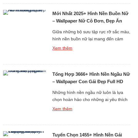
máy tính hay điện thoại của bạn sẽ trở
Mới Nhất 2025+ Hình Nền Buồn Nữ
nên độc đáo ngay […]
– Wallpaper Nữ Cô Đơn, Đẹp Ấn
Tượng
Giữa những bộ sưu tập rực rỡ sắc màu,
hình nền buồn nữ lại mang đến cảm
xúc hoàn toàn khác biệt. Nếu hình nền
Xem thêm
tươi sáng tạo nên sự hứng khởi, thì
hình nền buồn lại khơi gợi chiều sâu
tâm trạng. Những ánh mắt trầm lặng,
Tổng Hợp 3666+ Hình Nền Ngầu Nữ
nụ cười gượng gạo hay giọt nước […]
– Wallpaper Con Gái Đẹp Full HD
Chất
Những hình nền ngầu nữ luôn là lựa
chọn hoàn hảo cho những ai yêu thích
sự cá tính và khác biệt. Mỗi bức ảnh
Xem thêm
đều toát lên thần thái mạnh mẽ, chất
riêng khiến người xem bị cuốn hút ngay
từ cái nhìn đầu tiên. Đây không chỉ là
Tuyển Chọn 1455+ Hình Nền Gái
hình nền, mà còn là […]