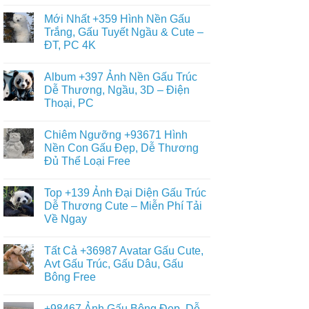
Panda
Không
+688
Đơn
có
Hình
Mới Nhất +359 Hình Nền Gấu
Giản,
bình
Nền
Dễ
luận
Trắng, Gấu Tuyết Ngầu & Cute –
Gấu
ở
Vẽ
Bông
ĐT, PC 4K
Tổng
Cho
Cute
Hợp
Bé
Dễ
Không
+12840
Yêu
Thương
có
Ảnh
Album +397 Ảnh Nền Gấu Trúc
Teddy,
bình
Nền
Kitty,
luận
Dễ Thương, Ngầu, 3D – Điện
Gấu
ở
Loopy
Nâu
Thoại, PC
Mới
Đẹp,
Nhất
Gấu
Không
+359
Brown
có
Hình
Chiêm Ngưỡng +93671 Hình
Và
bình
Nền
Thỏ
luận
Nền Con Gấu Đẹp, Dễ Thương
Gấu
ở
Cony
Trắng,
Đủ Thể Loại Free
Album
Cute
Gấu
+397
Nhất
Tuyết
Không
Ảnh
Ngầu
có
Nền
Top +139 Ảnh Đại Diện Gấu Trúc
&
bình
Gấu
Cute
luận
Dễ Thương Cute – Miễn Phí Tải
Trúc
ở
–
Dễ
Về Ngay
Chiêm
ĐT,
Thương,
Ngưỡng
PC
Ngầu,
Không
+93671
4K
3D
có
Hình
Tất Cả +36987 Avatar Gấu Cute,
–
bình
Nền
Điện
luận
Avt Gấu Trúc, Gấu Dâu, Gấu
Con
ở
Thoại,
Gấu
Bông Free
Top
PC
Đẹp,
+139
Dễ
Không
Ảnh
Thương
có
Đại
+98467 Ảnh Gấu Bông Đẹp, Dễ