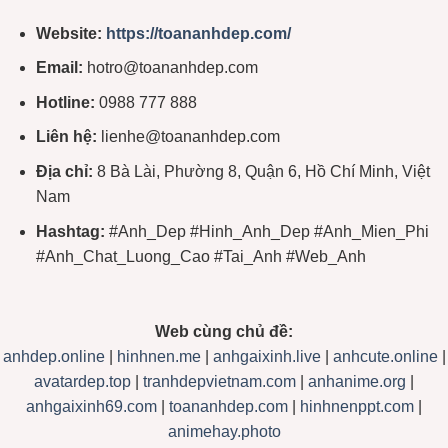
Website:
https://toananhdep.com/
Email:
hotro@toananhdep.com
Hotline:
0988 777 888
Liên hệ:
lienhe@toananhdep.com
Địa chỉ:
8 Bà Lài, Phường 8, Quận 6, Hồ Chí Minh, Việt
Nam
Hashtag:
#Anh_Dep #Hinh_Anh_Dep #Anh_Mien_Phi
#Anh_Chat_Luong_Cao #Tai_Anh #Web_Anh
Web cùng chủ đề:
anhdep.online
|
hinhnen.me
|
anhgaixinh.live
|
anhcute.online
|
avatardep.top
|
tranhdepvietnam.com
|
anhanime.org
|
anhgaixinh69.com
|
toananhdep.com
|
hinhnenppt.com
|
animehay.photo