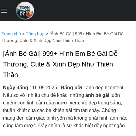
Bỏ
qua
nội
dung
Trang chủ
>
Tổng hợp
>
[Ảnh Bé Gái] 999+ Hình Em Bé Gái Dễ
Thương, Cute & Xinh Đẹp Như Thiên Thần
[Ảnh Bé Gái] 999+ Hình Em Bé Gái Dễ
Thương, Cute & Xinh Đẹp Như Thiên
Thần
Ngày đăng :
16-09-2025
|
Đăng bởi :
anh dep hcontent
Nếu so với nhiều chủ đề khác, những
ảnh bé gái
luôn
chiếm trọn tình cảm của người xem. Vẻ đẹp trong sáng,
thuần khiết của các bé khiến trái tim tan chảy. Chúng
mang đến cảm giác bình yên mà không phải hình ảnh nào
cũng làm được. Đây chính là sự khác biệt đầy ngọt ngào.