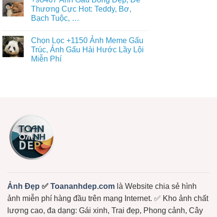
Đủ
bình
Diện
Thể
luận
Thương Cực Hot: Teddy, Bơ,
Gấu
ở
Loại
Trúc
Bạch Tuộc, …
Tất
Free
Dễ
Cả
Thương
Không
+36987
Cute
có
Avatar
Chọn Lọc +1150 Ảnh Meme Gấu
–
bình
Gấu
Miễn
luận
Trúc, Ảnh Gấu Hài Hước Lầy Lội
Cute,
ở
Phí
Avt
Miễn Phí
+98467
Tải
Gấu
Ảnh
Về
Trúc,
Không
Gấu
Ngay
Gấu
có
Bông
Dâu,
bình
Đẹp,
Gấu
luận
Dễ
ở
Bông
Thương
Chọn
Free
Cực
Lọc
Hot:
+1150
Teddy,
Ảnh
Bơ,
Meme
Bạch
Gấu
Tuộc,
Trúc,
…
Ảnh
Gấu
Hài
Hước
Lầy
Lội
Miễn
Ảnh Đẹp
✅
Toananhdep.com
là Website chia sẻ hình
Phí
ảnh miễn phí hàng đầu trên mạng Internet. ✅ Kho ảnh chất
lượng cao, đa dạng: Gái xinh, Trai đẹp, Phong cảnh, Cây