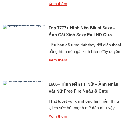
sưu tập này. Từng bức ảnh đều toát lên
Xem thêm
vẻ đẹp tự nhiên, dễ thương khiến trái
tim người xem tan chảy. Dù là nụ cười
rạng rỡ, ánh mắt trong veo hay biểu
Top 7777+ Hình Nền Bikini Sexy –
cảm ngây ngô, tất […]
Ảnh Gái Xinh Sexy Full HD Cực
Quyến Rũ
Liệu bạn đã từng thử thay đổi điện thoại
bằng hình nền gái xinh bikini đầy quyến
rũ chưa? Những hình ảnh này không
Xem thêm
chỉ mang vẻ đẹp gợi cảm mà còn toát
lên sự tự tin và phong cách. Mỗi tấm
hình là một khoảnh khắc cuốn hút khó
1666+ Hình Nền FF Nữ – Ảnh Nhân
quên. Chắc chắn màn hình […]
Vật Nữ Free Fire Ngầu & Cute
Thật tuyệt vời khi những hình nền ff nữ
lại có sức hút mạnh mẽ đến như vậy!
Mỗi nhân vật trong Free Fire đều mang
Xem thêm
nét đẹp riêng, từ dễ thương đến cá
tính. Khi cài đặt làm hình nền, chiếc