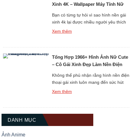
Xinh 4K – Wallpaper Máy Tính Nữ
Đẹp Ấn Tượng
Bạn có từng tự hỏi vì sao hình nền gái
xinh 4k lại được nhiều người yêu thích
đến vậy không? Những bức ảnh sắc
Xem thêm
nét với độ phân giải cao luôn mang đến
trải nghiệm hình ảnh tuyệt vời. Không
chỉ dừng lại ở vẻ đẹp ngoại hình, mỗi
Tổng Hợp 1966+ Hình Ảnh Nữ Cute
hình nền còn thể hiện […]
– Cô Gái Xinh Đẹp Làm Nền Điện
Thoại
Không thể phủ nhận rằng hình nền điện
thoại gái xinh luôn mang đến sức hút
đặc biệt cho người dùng. Mỗi hình ảnh
Xem thêm
đều toát lên nét đẹp riêng, vừa dịu
dàng vừa cá tính. Khi cài đặt làm nền,
chiếc điện thoại của bạn sẽ trở nên sinh
động hơn hẳn. Đây cũng […]
DANH MỤC
Ảnh Anime