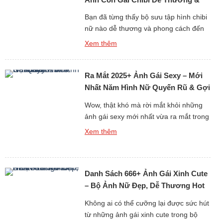
Phong Cách
Bạn đã từng thấy bộ sưu tập hình chibi
nữ nào dễ thương và phong cách đến
thế chưa? Từng bức ảnh đều mang nét
Xem thêm
đáng yêu, trong sáng, khiến người xem
phải mỉm cười ngay từ cái nhìn đầu
tiên. Những cô gái chibi nhỏ nhắn với
Ra Mắt 2025+ Ảnh Gái Sexy – Mới
biểu cảm sinh động tạo nên sức […]
Nhất Năm Hình Nữ Quyến Rũ & Gợi
Cảm
Wow, thật khó mà rời mắt khỏi những
ảnh gái sexy mới nhất vừa ra mắt trong
bộ sưu tập cực kỳ nóng bỏng này!
Xem thêm
Từng khung hình đều toát lên sự quyến
rũ, gợi cảm nhưng vẫn giữ nét tinh tế
và sang trọng. Vẻ đẹp cuốn hút cùng
Danh Sách 666+ Ảnh Gái Xinh Cute
thần thái tự tin khiến […]
– Bộ Ảnh Nữ Đẹp, Dễ Thương Hot
Nhất
Không ai có thể cưỡng lại được sức hút
từ những ảnh gái xinh cute trong bộ