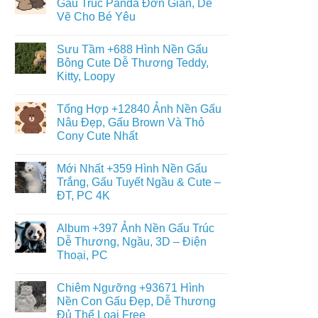
Gấu Trúc Panda Đơn Giản, Dễ
Đáng
ở
Yêu
Vẽ Cho Bé Yêu
Album
–
+6013
Đa
Không
Tranh
Dạng
có
Tô
Sưu Tầm +688 Hình Nền Gấu
Thể
bình
Màu
Loại
luận
Bông Cute Dễ Thương Teddy,
Con
ở
Gấu
Gấu
Kitty, Loopy
+468
Đáng
Hình
Yêu,
Không
Vẽ
Cute
có
Con
Tổng Hợp +12840 Ảnh Nền Gấu
&
bình
Gấu
Miễn
luận
Nâu Đẹp, Gấu Brown Và Thỏ
Cute,
ở
Phí
Gấu
Cony Cute Nhất
Sưu
Cho
Trúc
Tầm
Bé
Panda
Không
+688
Đơn
có
Hình
Mới Nhất +359 Hình Nền Gấu
Giản,
bình
Nền
Dễ
luận
Trắng, Gấu Tuyết Ngầu & Cute –
Gấu
ở
Vẽ
Bông
ĐT, PC 4K
Tổng
Cho
Cute
Hợp
Bé
Dễ
Không
+12840
Yêu
Thương
có
Ảnh
Album +397 Ảnh Nền Gấu Trúc
Teddy,
bình
Nền
Kitty,
luận
Dễ Thương, Ngầu, 3D – Điện
Gấu
ở
Loopy
Nâu
Thoại, PC
Mới
Đẹp,
Nhất
Gấu
Không
+359
Brown
có
Hình
Chiêm Ngưỡng +93671 Hình
Và
bình
Nền
Thỏ
luận
Nền Con Gấu Đẹp, Dễ Thương
Gấu
ở
Cony
Trắng,
Đủ Thể Loại Free
Album
Cute