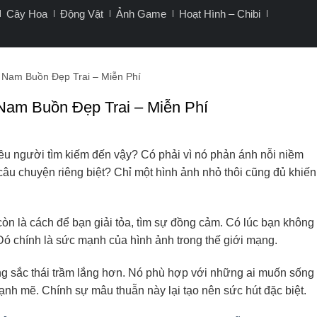
Cây Hoa
Động Vật
Ảnh Game
Hoạt Hình – Chibi
 Nam Buồn Đẹp Trai – Miễn Phí
Nam Buồn Đẹp Trai – Miễn Phí
ều người tìm kiếm đến vậy? Có phải vì nó phản ánh nỗi niềm
câu chuyện riêng biệt? Chỉ một hình ảnh nhỏ thôi cũng đủ khiến
còn là cách để bạn giải tỏa, tìm sự đồng cảm. Có lúc bạn không
. Đó chính là sức mạnh của hình ảnh trong thế giới mạng.
ng sắc thái trầm lắng hơn. Nó phù hợp với những ai muốn sống
ạnh mẽ. Chính sự mâu thuẫn này lại tạo nên sức hút đặc biệt.