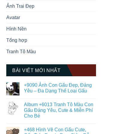
Ảnh Trai Đẹp
Avatar
Hình Nền
Tổng hợp
Tranh Tô Màu
BÀI VIẾT MỚI NHẤT
+9090 Ảnh Con Gấu Đẹp, Đáng
Yêu – Đa Dạng Thể Loại Gấu
Không
có
Album +6013 Tranh Tô Màu Con
bình
luận
Gấu Đáng Yêu, Cute & Miễn Phí
ở
Cho Bé
+9090
Ảnh
Không
Con
có
Gấu
+468 Hình Vẽ Con Gấu Cute,
bình
Đẹp,
luận