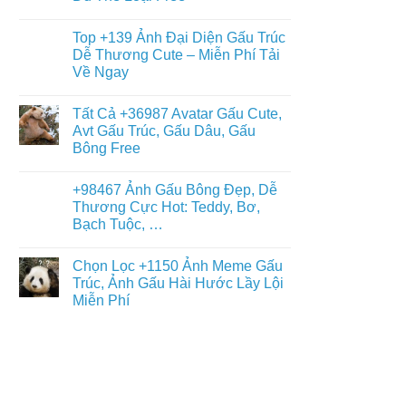
Gấu
+397
Nhất
Tuyết
Không
Ảnh
Ngầu
có
Nền
Top +139 Ảnh Đại Diện Gấu Trúc
&
bình
Gấu
Cute
luận
Dễ Thương Cute – Miễn Phí Tải
Trúc
ở
–
Dễ
Về Ngay
Chiêm
ĐT,
Thương,
Ngưỡng
PC
Ngầu,
Không
+93671
4K
3D
có
Hình
Tất Cả +36987 Avatar Gấu Cute,
–
bình
Nền
Điện
luận
Avt Gấu Trúc, Gấu Dâu, Gấu
Con
ở
Thoại,
Gấu
Bông Free
Top
PC
Đẹp,
+139
Dễ
Không
Ảnh
Thương
có
Đại
+98467 Ảnh Gấu Bông Đẹp, Dễ
Đủ
bình
Diện
Thể
luận
Thương Cực Hot: Teddy, Bơ,
Gấu
ở
Loại
Trúc
Bạch Tuộc, …
Tất
Free
Dễ
Cả
Thương
Không
+36987
Cute
có
Avatar
Chọn Lọc +1150 Ảnh Meme Gấu
–
bình
Gấu
Miễn
luận
Trúc, Ảnh Gấu Hài Hước Lầy Lội
Cute,
ở
Phí
Avt
Miễn Phí
+98467
Tải
Gấu
Ảnh
Về
Trúc,
Không
Gấu
Ngay
Gấu
có
Bông
Dâu,
bình
Đẹp,
Gấu
luận
Dễ
ở
Bông
Thương
Chọn
Free
Cực
Lọc
Hot:
+1150