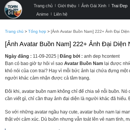
Bỏ
Trang chủ
Giới thiệu
Ảnh Gái Xinh
Trai Đẹp
qua
Anime
Liên hệ
nội
dung
Trang chủ
>
Tổng hợp
>
[Ảnh Avatar Buồn Nam] 222+ Ảnh Đại Diện
[Ảnh Avatar Buồn Nam] 222+ Ảnh Đại Diện 
Ngày đăng :
11-09-2025
|
Đăng bởi :
anh dep hcontent
Bạn có bao giờ tự hỏi vì sao
Avatar Buồn Nam
lại được nhi
khó nói của con trai? Hay vì mỗi bức ảnh lại chứa đựng một 
người khác cảm nhận được cả tâm trạng.
Đôi khi, avatar buồn nam không chỉ để chia sẻ nỗi buồn. Nó 
cần viết gì, chỉ cần thay ảnh đại diện là người khác đã hiểu
So với những avatar ngầu hay cute, avatar buồn nam lại ma
thật với cảm xúc. Dù buồn nhưng vẫn toát lên vẻ nam tính, m