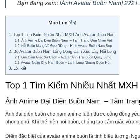
Bạn đang xem:
[Ảnh Avatar Buồn Nam] 222+ 
Mục Lục
[
Ẩn
]
1.
Top 1 Tìm Kiếm Nhiều Nhất MXH Ảnh Avatar Buồn Nam
1.1.
Ảnh Anime Đại Diện Buồn Nam – Tâm Trạng Qua Nhân Vật
1.2.
Nỗi Buồn Mang Vẻ Đẹp Riêng – Hình Avatar Buồn Nam Đẹp
2.
Bộ Avatar Buồn Nam Lắng Đọng Cảm Xúc Đầy Nỗi Lòng
2.1.
Gợi Cảm Giác Xa Cách – Avatar Ảnh Trai Buồn Quay Lưng
2.2.
Avatar Ngầu Cho Nam Buồn – Lạnh Lùng Nhưng Cuốn Hút
3.
Lời kết
Top 1 Tìm Kiếm Nhiều Nhất MXH
Ảnh Anime Đại Diện Buồn Nam – Tâm Trạn
Ảnh đại diện buồn cho nam anime luôn được cộng đồng yêu
phong phú. Khi thể hiện nỗi buồn, chúng tạo cảm giác vừa ngh
Điểm đặc biệt của avatar anime buồn là tính biểu tượng. Ng