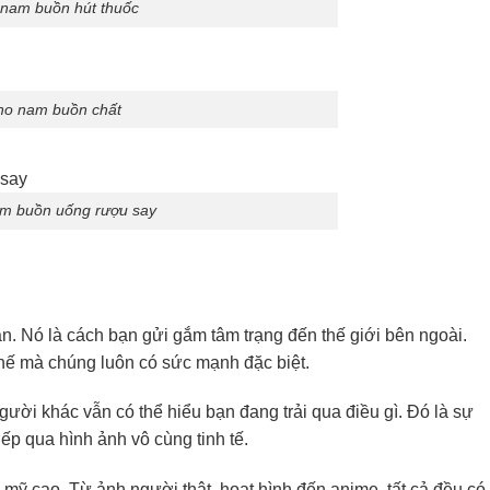
 nam buồn hút thuốc
ho nam buồn chất
am buồn uống rượu say
n. Nó là cách bạn gửi gắm tâm trạng đến thế giới bên ngoài.
thế mà chúng luôn có sức mạnh đặc biệt.
ười khác vẫn có thể hiểu bạn đang trải qua điều gì. Đó là sự
ếp qua hình ảnh vô cùng tinh tế.
mỹ cao. Từ ảnh người thật, hoạt hình đến anime, tất cả đều có