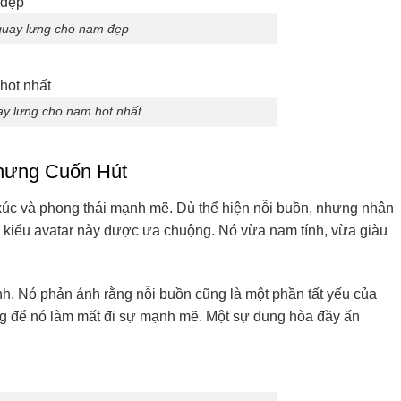
quay lưng cho nam đẹp
ay lưng cho nam hot nhất
hưng Cuốn Hút
xúc và phong thái mạnh mẽ. Dù thể hiện nỗi buồn, nhưng nhân
iến kiểu avatar này được ưa chuộng. Nó vừa nam tính, vừa giàu
nh. Nó phản ánh rằng nỗi buồn cũng là một phần tất yếu của
ng để nó làm mất đi sự mạnh mẽ. Một sự dung hòa đầy ấn