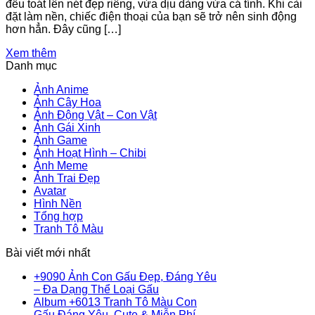
đều toát lên nét đẹp riêng, vừa dịu dàng vừa cá tính. Khi cài
đặt làm nền, chiếc điện thoại của bạn sẽ trở nên sinh động
hơn hẳn. Đây cũng […]
Xem thêm
Danh mục
Ảnh Anime
Ảnh Cây Hoa
Ảnh Động Vật – Con Vật
Ảnh Gái Xinh
Ảnh Game
Ảnh Hoạt Hình – Chibi
Ảnh Meme
Ảnh Trai Đẹp
Avatar
Hình Nền
Tổng hợp
Tranh Tô Màu
Bài viết mới nhất
+9090 Ảnh Con Gấu Đẹp, Đáng Yêu
Không
– Đa Dạng Thể Loại Gấu
có
Album +6013 Tranh Tô Màu Con
bình
Gấu Đáng Yêu, Cute & Miễn Phí