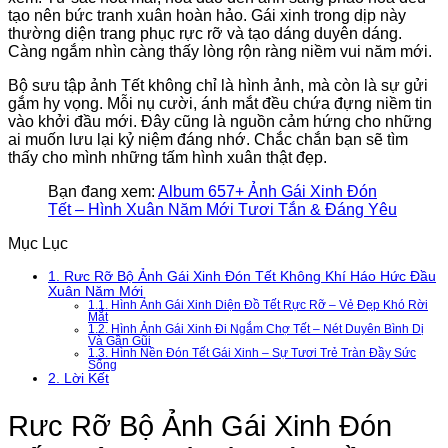
tạo nên bức tranh xuân hoàn hảo. Gái xinh trong dịp này
thường diện trang phục rực rỡ và tạo dáng duyên dáng.
Càng ngắm nhìn càng thấy lòng rộn ràng niềm vui năm mới.
Bộ sưu tập ảnh Tết không chỉ là hình ảnh, mà còn là sự gửi
gắm hy vọng. Mỗi nụ cười, ánh mắt đều chứa đựng niềm tin
vào khởi đầu mới. Đây cũng là nguồn cảm hứng cho những
ai muốn lưu lại kỷ niệm đáng nhớ. Chắc chắn bạn sẽ tìm
thấy cho mình những tấm hình xuân thật đẹp.
Bạn đang xem:
Album 657+ Ảnh Gái Xinh Đón
Tết – Hình Xuân Năm Mới Tươi Tắn & Đáng Yêu
Mục Lục
1.
Rưc Rỡ Bộ Ảnh Gái Xinh Đón Tết Không Khí Háo Hức Đầu
Xuân Năm Mới
1.1.
Hình Ảnh Gái Xinh Diện Đồ Tết Rực Rỡ – Vẻ Đẹp Khó Rời
Mắt
1.2.
Hình Ảnh Gái Xinh Đi Ngắm Chợ Tết – Nét Duyên Bình Dị
Và Gần Gũi
1.3.
Hình Nền Đón Tết Gái Xinh – Sự Tươi Trẻ Tràn Đầy Sức
Sống
2.
Lời Kết
Rưc Rỡ Bộ Ảnh Gái Xinh Đón