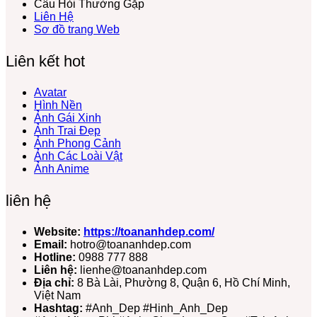
Câu Hỏi Thường Gặp
Liên Hệ
Sơ đồ trang Web
Liên kết hot
Avatar
Hình Nền
Ảnh Gái Xinh
Ảnh Trai Đẹp
Ảnh Phong Cảnh
Ảnh Các Loài Vật
Ảnh Anime
liên hệ
Website:
https://toananhdep.com/
Email:
hotro@toananhdep.com
Hotline:
0988 777 888
Liên hệ:
lienhe@toananhdep.com
Địa chỉ:
8 Bà Lài, Phường 8, Quận 6, Hồ Chí Minh,
Việt Nam
Hashtag:
#Anh_Dep #Hinh_Anh_Dep