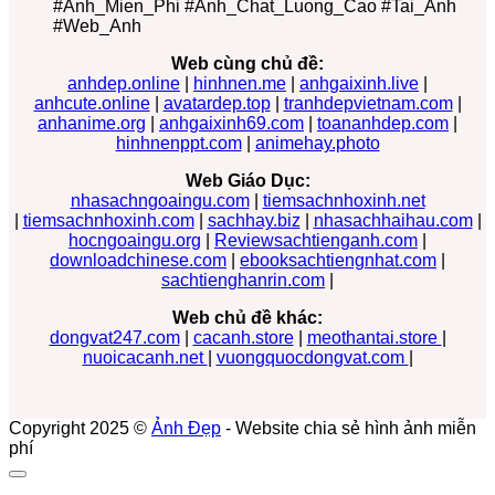
#Anh_Mien_Phi #Anh_Chat_Luong_Cao #Tai_Anh
#Web_Anh
Web cùng chủ đề:
anhdep.online
|
hinhnen.me
|
anhgaixinh.live
|
anhcute.online
|
avatardep.top
|
tranhdepvietnam.com
|
anhanime.org
|
anhgaixinh69.com
|
toananhdep.com
|
hinhnenppt.com
|
animehay.photo
Web Giáo Dục:
nhasachngoaingu.com
|
tiemsachnhoxinh.net
|
tiemsachnhoxinh.com
|
sachhay.biz
|
nhasachhaihau.com
|
hocngoaingu.org
|
Reviewsachtienganh.com
|
downloadchinese.com
|
ebooksachtiengnhat.com
|
sachtienghanrin.com
|
Web chủ đề khác:
dongvat247.com
|
cacanh.store
|
meothantai.store
|
nuoicacanh.net
|
vuongquocdongvat.com
|
Copyright 2025 ©
Ảnh Đẹp
- Website chia sẻ hình ảnh miễn
phí