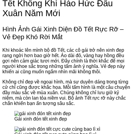
Tết Không Khí Háo Hức Đầu
Xuân Năm Mới
Hình Ảnh Gái Xinh Diện Đồ Tết Rực Rỡ –
Vẻ Đẹp Khó Rời Mắt
Khi khoác lên mình bộ đồ Tết, các cô gái trở nên xinh đẹp
rạng ngời hơn bao giờ hết. Áo dài đỏ, vàng hay hồng đều
gợi nên cảm giác tươi mới. Đây chính là thời khắc để mọi
người khoe sắc trong những tấm ảnh ý nghĩa. Vẻ đẹp này
khiến ai cũng muốn ngắm nhìn mãi không thôi.
Không chỉ đẹp về ngoại hình, mà sự duyên dáng trong từng
cử chỉ cũng được khắc họa. Mỗi tấm hình là một câu chuyện
đầy màu sắc về mùa xuân. Chúng không chỉ lưu giữ kỷ
niệm, mà còn lan tỏa niềm vui. Bộ ảnh Tết rực rỡ này chắc
chắn khiến bạn ấn tượng sâu sắc.
Gái xinh đón tết xinh đẹp