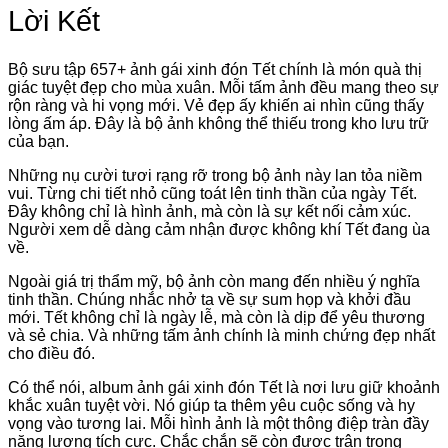
Lời Kết
Bộ sưu tập 657+ ảnh gái xinh đón Tết chính là món quà thị
giác tuyệt đẹp cho mùa xuân. Mỗi tấm ảnh đều mang theo sự
rộn ràng và hi vọng mới. Vẻ đẹp ấy khiến ai nhìn cũng thấy
lòng ấm áp. Đây là bộ ảnh không thể thiếu trong kho lưu trữ
của bạn.
Những nụ cười tươi rạng rỡ trong bộ ảnh này lan tỏa niềm
vui. Từng chi tiết nhỏ cũng toát lên tinh thần của ngày Tết.
Đây không chỉ là hình ảnh, mà còn là sự kết nối cảm xúc.
Người xem dễ dàng cảm nhận được không khí Tết đang ùa
về.
Ngoài giá trị thẩm mỹ, bộ ảnh còn mang đến nhiều ý nghĩa
tinh thần. Chúng nhắc nhở ta về sự sum họp và khởi đầu
mới. Tết không chỉ là ngày lễ, mà còn là dịp để yêu thương
và sẻ chia. Và những tấm ảnh chính là minh chứng đẹp nhất
cho điều đó.
Có thể nói, album ảnh gái xinh đón Tết là nơi lưu giữ khoảnh
khắc xuân tuyệt vời. Nó giúp ta thêm yêu cuộc sống và hy
vọng vào tương lai. Mỗi hình ảnh là một thông điệp tràn đầy
năng lượng tích cực. Chắc chắn sẽ còn được trân trọng