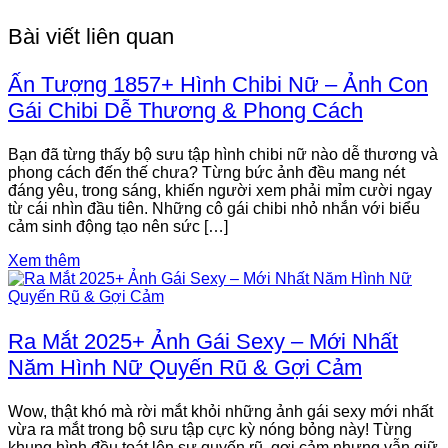
Bài viết liên quan
Ấn Tượng 1857+ Hình Chibi Nữ – Ảnh Con
Gái Chibi Dễ Thương & Phong Cách
Bạn đã từng thấy bộ sưu tập hình chibi nữ nào dễ thương và
phong cách đến thế chưa? Từng bức ảnh đều mang nét
đáng yêu, trong sáng, khiến người xem phải mỉm cười ngay
từ cái nhìn đầu tiên. Những cô gái chibi nhỏ nhắn với biểu
cảm sinh động tạo nên sức […]
Xem thêm
Ra Mắt 2025+ Ảnh Gái Sexy – Mới Nhất
Năm Hình Nữ Quyến Rũ & Gợi Cảm
Wow, thật khó mà rời mắt khỏi những ảnh gái sexy mới nhất
vừa ra mắt trong bộ sưu tập cực kỳ nóng bỏng này! Từng
khung hình đều toát lên sự quyến rũ, gợi cảm nhưng vẫn giữ