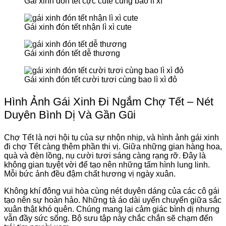
Gái xinh đón tết cực cute cùng bao lì xì
Gái xinh đón tết nhận lì xì cute
Gái xinh đón tết dễ thương
Gái xinh đón tết cười tươi cùng bao lì xì đỏ
Hình Ảnh Gái Xinh Đi Ngắm Chợ Tết – Nét
Duyên Bình Dị Và Gần Gũi
Chợ Tết là nơi hội tụ của sự nhộn nhịp, và hình ảnh gái xinh
đi chợ Tết càng thêm phần thi vị. Giữa những gian hàng hoa,
quà và đèn lồng, nụ cười tươi sáng càng rạng rỡ. Đây là
không gian tuyệt vời để tạo nên những tấm hình lung linh.
Mỗi bức ảnh đều đậm chất hương vị ngày xuân.
Không khí đông vui hòa cùng nét duyên dáng của các cô gái
tạo nên sự hoàn hảo. Những tà áo dài uyển chuyển giữa sắc
xuân thật khó quên. Chúng mang lại cảm giác bình dị nhưng
vẫn đầy sức sống. Bộ sưu tập này chắc chắn sẽ chạm đến