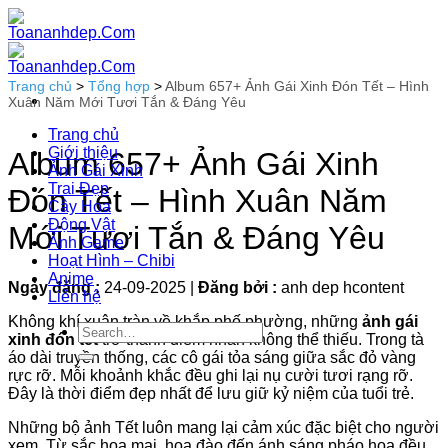
Bỏ
qua
nội
dung
Trang chủ
>
Tổng hợp
>
Album 657+ Ảnh Gái Xinh Đón Tết – Hình
Xuân Năm Mới Tươi Tắn & Đáng Yêu
Trang chủ
Giới thiệu
Album 657+ Ảnh Gái Xinh
Ảnh Gái Xinh
Trai Đẹp
Đón Tết – Hình Xuân Năm
Cây Hoa
Động Vật
Mới Tươi Tắn & Đáng Yêu
Ảnh Game
Hoạt Hình – Chibi
Anime
Ngày đăng :
24-09-2025
|
Đăng bởi :
anh dep hcontent
Liên hệ
Không khí xuân tràn về khắp phố phường, những
ảnh gái
xinh đón tết
trở thành điểm nhấn không thể thiếu. Trong tà
áo dài truyền thống, các cô gái tỏa sáng giữa sắc đỏ vàng
rực rỡ. Mỗi khoảnh khắc đều ghi lại nụ cười tươi rạng rỡ.
Đây là thời điểm đẹp nhất để lưu giữ kỷ niệm của tuổi trẻ.
Những bộ ảnh Tết luôn mang lại cảm xúc đặc biệt cho người
xem. Từ sắc hoa mai, hoa đào đến ánh sáng pháo hoa đều