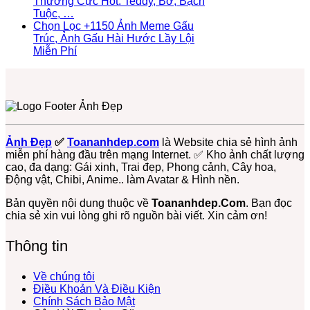
bình
Thương Cực Hot: Teddy, Bơ, Bạch
Dễ
Top
Ngầu
Hình
Cony
Không
luận
Tuộc, …
Thương,
+139
&
Nền
Cute
ở
có
Chọn Lọc +1150 Ảnh Meme Gấu
Ngầu,
Ảnh
Cute
Con
Nhất
Tất
bình
Trúc, Ảnh Gấu Hài Hước Lầy Lội
3D
Đại
–
Gấu
Cả
luận
Không
Miễn Phí
–
Diện
ĐT,
ở
Đẹp,
+36987
có
Điện
Gấu
PC
+98467
Dễ
Avatar
bình
Thoại,
Trúc
4K
Ảnh
Thương
Gấu
luận
PC
Dễ
Gấu
ở
Đủ
Cute,
Thương
Bông
Chọn
Thể
Avt
Cute
Đẹp,
Lọc
Loại
Gấu
–
Dễ
+1150
Free
Trúc,
Ảnh Đẹp
✅
Toananhdep.com
là Website chia sẻ hình ảnh
Miễn
Thương
Ảnh
Gấu
miễn phí hàng đầu trên mạng Internet. ✅ Kho ảnh chất lượng
Phí
Cực
Meme
Dâu,
cao, đa dạng: Gái xinh, Trai đẹp, Phong cảnh, Cây hoa,
Tải
Hot:
Gấu
Gấu
Động vật, Chibi, Anime.. làm Avatar & Hình nền.
Về
Teddy,
Trúc,
Bông
Ngay
Bơ,
Ảnh
Free
Bản quyền nội dung thuộc về
Toananhdep.Com
. Bạn đọc
Bạch
Gấu
chia sẻ xin vui lòng ghi rõ nguồn bài viết. Xin cảm ơn!
Tuộc,
Hài
…
Hước
Thông tin
Lầy
Lội
Miễn
Về chúng tôi
Phí
Điều Khoản Và Điều Kiện
Chính Sách Bảo Mật