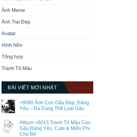
Ảnh Meme
Ảnh Trai Đẹp
Avatar
Hình Nền
Tổng hợp
Tranh Tô Màu
BÀI VIẾT MỚI NHẤT
+9090 Ảnh Con Gấu Đẹp, Đáng
Yêu – Đa Dạng Thể Loại Gấu
Không
có
Album +6013 Tranh Tô Màu Con
bình
luận
Gấu Đáng Yêu, Cute & Miễn Phí
ở
Cho Bé
+9090