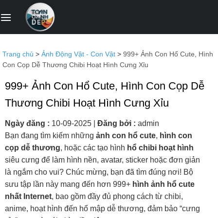
Bỏ
qua
nội
dung
Trang chủ
>
Ảnh Động Vật - Con Vật
>
999+ Ảnh Con Hổ Cute, Hình
Con Cọp Dễ Thương Chibi Hoạt Hình Cưng Xỉu
999+ Ảnh Con Hổ Cute, Hình Con Cọp Dễ
Thương Chibi Hoạt Hình Cưng Xỉu
Ngày đăng :
10-09-2025
|
Đăng bởi :
admin
Bạn đang tìm kiếm những
ảnh con hổ cute
,
hình con
cọp dễ thương
, hoặc các tạo hình
hổ chibi hoạt hình
siêu cưng để làm hình nền, avatar, sticker hoặc đơn giản
là ngắm cho vui? Chúc mừng, bạn đã tìm đúng nơi! Bộ
sưu tập lần này mang đến hơn 999+
hình ảnh hổ cute
nhất Internet
, bao gồm đầy đủ phong cách từ chibi,
anime, hoạt hình đến hổ mập dễ thương, đảm bảo “cưng