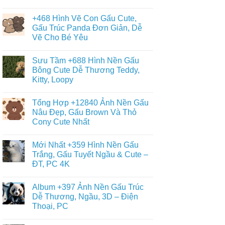
Ảnh
Không
Con
có
Gấu
+468 Hình Vẽ Con Gấu Cute,
bình
Đẹp,
luận
Gấu Trúc Panda Đơn Giản, Dễ
Đáng
ở
Yêu
Vẽ Cho Bé Yêu
Album
–
+6013
Đa
Không
Tranh
Dạng
có
Tô
Sưu Tầm +688 Hình Nền Gấu
Thể
bình
Màu
Loại
luận
Bông Cute Dễ Thương Teddy,
Con
ở
Gấu
Gấu
Kitty, Loopy
+468
Đáng
Hình
Yêu,
Không
Vẽ
Cute
có
Con
Tổng Hợp +12840 Ảnh Nền Gấu
&
bình
Gấu
Miễn
luận
Nâu Đẹp, Gấu Brown Và Thỏ
Cute,
ở
Phí
Gấu
Cony Cute Nhất
Sưu
Cho
Trúc
Tầm
Bé
Panda
Không
+688
Đơn
có
Hình
Mới Nhất +359 Hình Nền Gấu
Giản,
bình
Nền
Dễ
luận
Trắng, Gấu Tuyết Ngầu & Cute –
Gấu
ở
Vẽ
Bông
ĐT, PC 4K
Tổng
Cho
Cute
Hợp
Bé
Dễ
Không
+12840
Yêu
Thương
có
Ảnh
Album +397 Ảnh Nền Gấu Trúc
Teddy,
bình
Nền
Kitty,
luận
Dễ Thương, Ngầu, 3D – Điện
Gấu
ở
Loopy
Nâu
Thoại, PC
Mới
Đẹp,
Nhất
Gấu
Không
+359
Brown
có