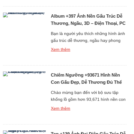
từ gấu tuyết ngầu đến gấu trắng cute
chắc chắn sẽ khiến bạn hài lòng ngay
Album +397 Ảnh Nền Gấu Trúc Dễ
từ cái nhìn đầu tiên. Tại […]
Thương, Ngầu, 3D – Điện Thoại, PC
Bạn là người yêu thích những hình ảnh
gấu trúc dễ thương, ngầu hay phong
cách 3D sống động? Album +397 ảnh
Xem thêm
nền gấu trúc dành cho điện thoại và
máy tính cá nhân (PC) chắc chắn sẽ
làm bạn hài lòng. Gấu trúc vốn là biểu
Chiêm Ngưỡng +93671 Hình Nền
tượng của sự dễ thương và thân thiện,
[…]
Con Gấu Đẹp, Dễ Thương Đủ Thể
Loại Free
Chào mừng bạn đến với bộ sưu tập
khổng lồ gồm hơn 93,671 hình nền con
gấu đẹp, dễ thương và đa dạng thể loại
Xem thêm
hoàn toàn miễn phí. Gấu luôn là biểu
tượng của sự dễ mến, thân thiện và
bình yên, chính vì thế những hình nền
Top +139 Ảnh Đại Diện Gấu Trúc Dễ
gấu không chỉ làm đẹp cho […]