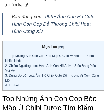
hợp tâm trạng!
Bạn đang xem:
999+ Ảnh Con Hổ Cute,
Hình Con Cọp Dễ Thương Chibi Hoạt
Hình Cưng Xỉu
Mục Lục
[
Ẩn
]
1.
Top Những Ảnh Con Cọp Béo Mập Ú Chibi Được Tìm Kiếm
Nhiều Nhất
2.
Chiêm Ngưỡng Loạt Hình Ảnh Con Hổ Anime Siêu Đáng Yêu,
Vui Vẻ
3.
Đừng Bỏ Lỡ: Loạt Ảnh Hổ Chibi Cute Dễ Thương Ai Xem Cũng
Mê
4.
Lời kết
Top Những Ảnh Con Cọp Béo
Mập Ú Chibi Được Tìm Kiếm