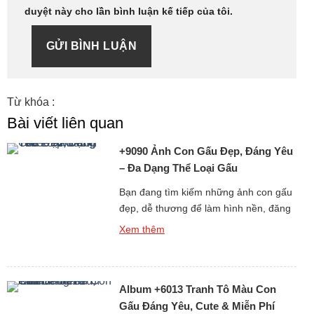
duyệt này cho lần bình luận kế tiếp của tôi.
GỬI BÌNH LUẬN
Từ khóa :
Bài viết liên quan
+9090 Ảnh Con Gấu Đẹp, Đáng Yêu
– Đa Dạng Thể Loại Gấu
Bạn đang tìm kiếm những ảnh con gấu
đẹp, dễ thương để làm hình nền, đăng
story, hoặc chia sẻ với bạn bè? Bộ sưu
Xem thêm
tập hình gấu cực kỳ đáng yêu dưới đây
chắc chắn sẽ khiến bạn không thể rời
mắt! Từ ảnh gấu cute, hình ảnh gấu
Album +6013 Tranh Tô Màu Con
ngầu, đến những ảnh gấu […]
Gấu Đáng Yêu, Cute & Miễn Phí