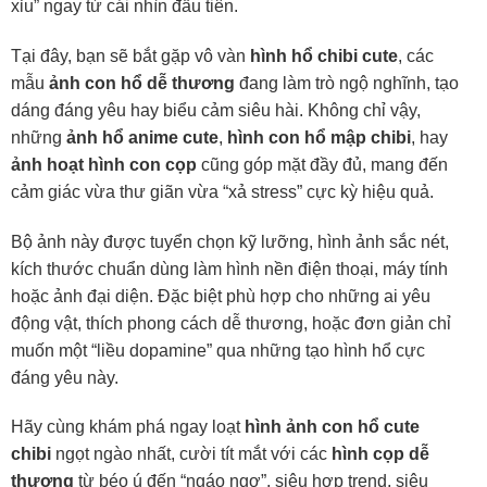
xỉu” ngay từ cái nhìn đầu tiên.
Tại đây, bạn sẽ bắt gặp vô vàn
hình hổ chibi cute
, các
mẫu
ảnh con hổ dễ thương
đang làm trò ngộ nghĩnh, tạo
dáng đáng yêu hay biểu cảm siêu hài. Không chỉ vậy,
những
ảnh hổ anime cute
,
hình con hổ mập chibi
, hay
ảnh hoạt hình con cọp
cũng góp mặt đầy đủ, mang đến
cảm giác vừa thư giãn vừa “xả stress” cực kỳ hiệu quả.
Bộ ảnh này được tuyển chọn kỹ lưỡng, hình ảnh sắc nét,
kích thước chuẩn dùng làm hình nền điện thoại, máy tính
hoặc ảnh đại diện. Đặc biệt phù hợp cho những ai yêu
động vật, thích phong cách dễ thương, hoặc đơn giản chỉ
muốn một “liều dopamine” qua những tạo hình hổ cực
đáng yêu này.
Hãy cùng khám phá ngay loạt
hình ảnh con hổ cute
chibi
ngọt ngào nhất, cười tít mắt với các
hình cọp dễ
thương
từ béo ú đến “ngáo ngơ”, siêu hợp trend, siêu