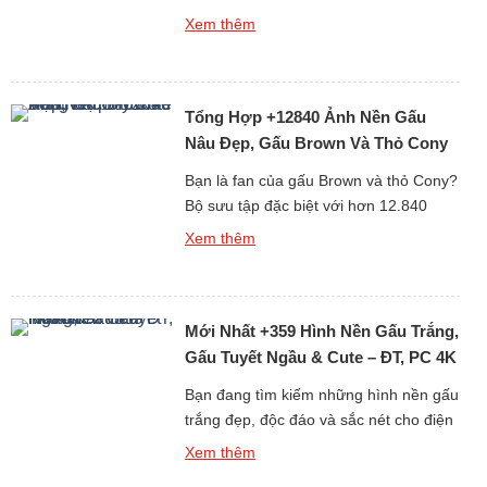
điện thoại hay máy tính mỗi ngày? Bộ
Xem thêm
sưu tập đặc biệt gồm hơn 688 hình nền
gấu bông dễ thương dưới đây chắc
chắn sẽ khiến bạn “lụi tim” với loạt thiết
Tổng Hợp +12840 Ảnh Nền Gấu
kế mềm mại, đáng yêu và […]
Nâu Đẹp, Gấu Brown Và Thỏ Cony
Cute Nhất
Bạn là fan của gấu Brown và thỏ Cony?
Bộ sưu tập đặc biệt với hơn 12.840
hình nền gấu Brown cute, đẹp, sắc nét
Xem thêm
dưới đây chắc chắn sẽ khiến bạn thích
mê! Từ những hình ảnh đơn giản đáng
yêu đến loạt ảnh ngọt ngào của cặp đôi
Mới Nhất +359 Hình Nền Gấu Trắng,
hoạt hình huyền thoại Brown […]
Gấu Tuyết Ngầu & Cute – ĐT, PC 4K
Bạn đang tìm kiếm những hình nền gấu
trắng đẹp, độc đáo và sắc nét cho điện
thoại hoặc máy tính? Bộ sưu tập mới
Xem thêm
nhất gồm hơn 359 ảnh nền gấu trắng,