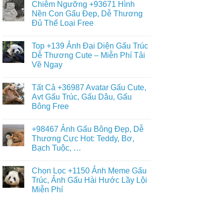
Hình
Chiêm Ngưỡng +93671 Hình
Và
bình
Nền
Thỏ
luận
Nền Con Gấu Đẹp, Dễ Thương
Gấu
ở
Cony
Trắng,
Đủ Thể Loại Free
Album
Cute
Gấu
+397
Nhất
Tuyết
Không
Ảnh
Ngầu
có
Nền
Top +139 Ảnh Đại Diện Gấu Trúc
&
bình
Gấu
Cute
luận
Dễ Thương Cute – Miễn Phí Tải
Trúc
ở
–
Dễ
Về Ngay
Chiêm
ĐT,
Thương,
Ngưỡng
PC
Ngầu,
Không
+93671
4K
3D
có
Hình
Tất Cả +36987 Avatar Gấu Cute,
–
bình
Nền
Điện
luận
Avt Gấu Trúc, Gấu Dâu, Gấu
Con
ở
Thoại,
Gấu
Bông Free
Top
PC
Đẹp,
+139
Dễ
Không
Ảnh
Thương
có
Đại
+98467 Ảnh Gấu Bông Đẹp, Dễ
Đủ
bình
Diện
Thể
luận
Thương Cực Hot: Teddy, Bơ,
Gấu
ở
Loại
Trúc
Bạch Tuộc, …
Tất
Free
Dễ
Cả
Thương
Không
+36987
Cute
có
Avatar
Chọn Lọc +1150 Ảnh Meme Gấu
–
bình
Gấu
Miễn
luận
Trúc, Ảnh Gấu Hài Hước Lầy Lội
Cute,
ở
Phí
Avt
Miễn Phí
+98467
Tải
Gấu
Ảnh
Về
Trúc,
Không
Gấu
Ngay
Gấu
có
Bông
Dâu,
bình
Đẹp,
Gấu
luận