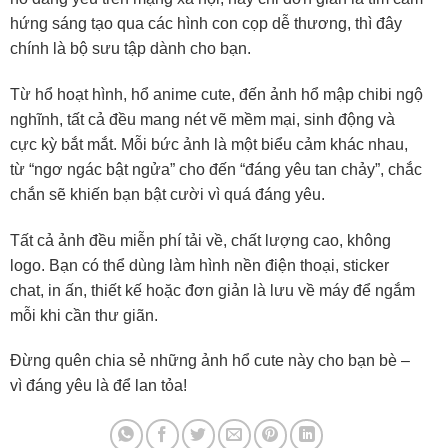
hứng sáng tạo qua các hình con cọp dễ thương, thì đây
chính là bộ sưu tập dành cho bạn.
Từ hổ hoạt hình, hổ anime cute, đến ảnh hổ mập chibi ngộ
nghĩnh, tất cả đều mang nét vẽ mềm mại, sinh động và
cực kỳ bắt mắt. Mỗi bức ảnh là một biểu cảm khác nhau,
từ “ngơ ngác bật ngửa” cho đến “đáng yêu tan chảy”, chắc
chắn sẽ khiến bạn bật cười vì quá đáng yêu.
Tất cả ảnh đều miễn phí tải về, chất lượng cao, không
logo. Bạn có thể dùng làm hình nền điện thoại, sticker
chat, in ấn, thiết kế hoặc đơn giản là lưu về máy để ngắm
mỗi khi cần thư giãn.
Đừng quên chia sẻ những ảnh hổ cute này cho bạn bè –
vì đáng yêu là để lan tỏa!