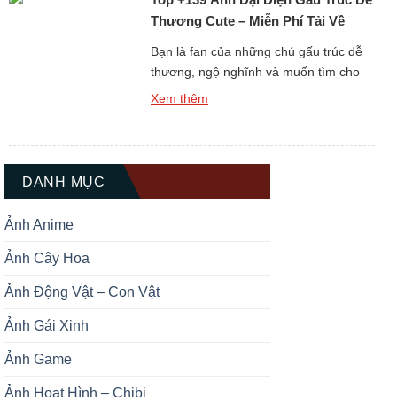
Thương Cute – Miễn Phí Tải Về
Ngay
Bạn là fan của những chú gấu trúc dễ
thương, ngộ nghĩnh và muốn tìm cho
mình một hình đại diện thật ấn tượng?
Xem thêm
Bộ sưu tập Top +139 Ảnh Đại Diện Gấu
Trúc Dễ Thương Cute chắc chắn sẽ là
kho báu không thể bỏ qua dành cho
bạn. Gấu trúc luôn được biết […]
DANH MỤC
Ảnh Anime
Ảnh Cây Hoa
Ảnh Động Vật – Con Vật
Ảnh Gái Xinh
Ảnh Game
Ảnh Hoạt Hình – Chibi