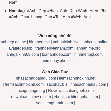
Nam
Hashtag:
#Anh_Dep #Hinh_Anh_Dep #Anh_Mien_Phi
#Anh_Chat_Luong_Cao #Tai_Anh #Web_Anh
Web cùng chủ đề:
anhdep.online
|
hinhnen.me
|
anhgaixinh.live
|
anhcute.online
|
avatardep.top
|
tranhdepvietnam.com
|
anhanime.org
|
anhgaixinh69.com
|
toananhdep.com
|
hinhnenppt.com
|
animehay.photo
Web Giáo Dục:
nhasachngoaingu.com
|
tiemsachnhoxinh.net
|
tiemsachnhoxinh.com
|
sachhay.biz
|
nhasachhaihau.com
|
hocngoaingu.org
|
Reviewsachtienganh.com
|
downloadchinese.com
|
ebooksachtiengnhat.com
|
sachtienghanrin.com
|