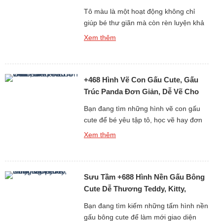
Cho Bé
Tô màu là một hoạt động không chỉ
giúp bé thư giãn mà còn rèn luyện khả
năng tư duy, sự kiên nhẫn và óc sáng
Xem thêm
tạo. Nếu bạn đang tìm kiếm những
tranh tô màu con gấu đáng yêu, dễ vẽ
và phù hợp với mọi độ tuổi, thì bộ sưu
+468 Hình Vẽ Con Gấu Cute, Gấu
tập hơn 6013 […]
Trúc Panda Đơn Giản, Dễ Vẽ Cho
Bé Yêu
Bạn đang tìm những hình vẽ con gấu
cute để bé yêu tập tô, học vẽ hay đơn
giản là làm ảnh trang trí, sticker, sổ tay?
Xem thêm
Bộ sưu tập hơn 468 ảnh vẽ gấu dễ
thương dưới đây sẽ khiến bé nhà bạn
(và cả người lớn) phải thích mê vì độ
Sưu Tầm +688 Hình Nền Gấu Bông
đáng yêu […]
Cute Dễ Thương Teddy, Kitty,
Loopy
Bạn đang tìm kiếm những tấm hình nền
gấu bông cute để làm mới giao diện