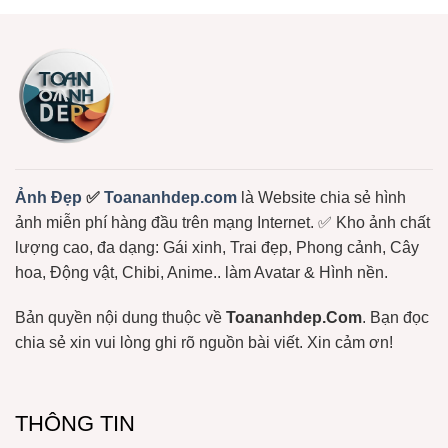
Dễ
ở
Bông
Thương
Chọn
Free
Cực
Lọc
Hot:
+1150
Teddy,
Ảnh
Bơ,
Meme
Bạch
Gấu
Tuộc,
Trúc,
…
Ảnh
Gấu
Hài
Hước
Lầy
Lội
Miễn
Ảnh Đẹp
✅
Toananhdep.com
là Website chia sẻ hình
Phí
ảnh miễn phí hàng đầu trên mạng Internet. ✅ Kho ảnh chất
lượng cao, đa dạng: Gái xinh, Trai đẹp, Phong cảnh, Cây
hoa, Động vật, Chibi, Anime.. làm Avatar & Hình nền.
Bản quyền nội dung thuộc về
Toananhdep.Com
. Bạn đọc
chia sẻ xin vui lòng ghi rõ nguồn bài viết. Xin cảm ơn!
THÔNG TIN