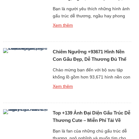
Bạn là người yêu thích những hình ảnh
gấu trúc dễ thương, ngầu hay phong
cách 3D sống động? Album +397 ảnh
Xem thêm
nền gấu trúc dành cho điện thoại và
máy tính cá nhân (PC) chắc chắn sẽ
làm bạn hài lòng. Gấu trúc vốn là biểu
Chiêm Ngưỡng +93671 Hình Nền
tượng của sự dễ thương và thân thiện,
[…]
Con Gấu Đẹp, Dễ Thương Đủ Thể
Loại Free
Chào mừng bạn đến với bộ sưu tập
khổng lồ gồm hơn 93,671 hình nền con
gấu đẹp, dễ thương và đa dạng thể loại
Xem thêm
hoàn toàn miễn phí. Gấu luôn là biểu
tượng của sự dễ mến, thân thiện và
bình yên, chính vì thế những hình nền
Top +139 Ảnh Đại Diện Gấu Trúc Dễ
gấu không chỉ làm đẹp cho […]
Thương Cute – Miễn Phí Tải Về
Ngay
Bạn là fan của những chú gấu trúc dễ
thương, ngộ nghĩnh và muốn tìm cho