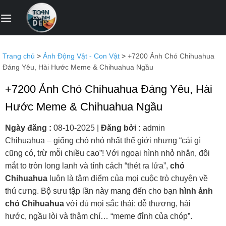
Bỏ
qua
nội
dung
Trang chủ
>
Ảnh Động Vật - Con Vật
>
+7200 Ảnh Chó Chihuahua
Đáng Yêu, Hài Hước Meme & Chihuahua Ngầu
+7200 Ảnh Chó Chihuahua Đáng Yêu, Hài
Hước Meme & Chihuahua Ngầu
Ngày đăng :
08-10-2025
|
Đăng bởi :
admin
Chihuahua – giống chó nhỏ nhất thế giới nhưng “cái gì
cũng có, trừ mỗi chiều cao”! Với ngoại hình nhỏ nhắn, đôi
mắt to tròn long lanh và tính cách “thét ra lửa”,
chó
Chihuahua
luôn là tâm điểm của mọi cuộc trò chuyện về
thú cưng. Bộ sưu tập lần này mang đến cho bạn
hình ảnh
chó Chihuahua
với đủ mọi sắc thái: dễ thương, hài
hước, ngầu lòi và thậm chí… “meme đỉnh của chóp”.