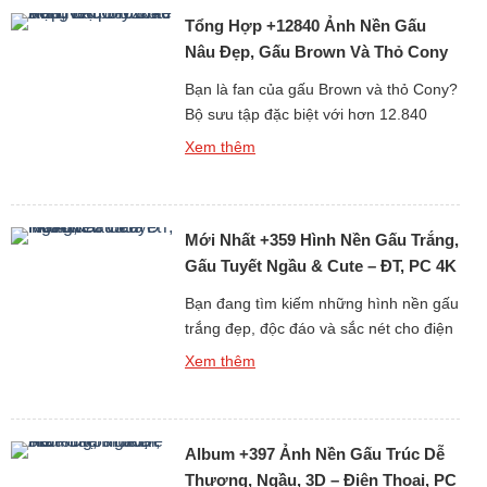
chắn sẽ khiến bạn “lụi tim” với loạt thiết
Tổng Hợp +12840 Ảnh Nền Gấu
kế mềm mại, đáng yêu và […]
Nâu Đẹp, Gấu Brown Và Thỏ Cony
Cute Nhất
Bạn là fan của gấu Brown và thỏ Cony?
Bộ sưu tập đặc biệt với hơn 12.840
hình nền gấu Brown cute, đẹp, sắc nét
Xem thêm
dưới đây chắc chắn sẽ khiến bạn thích
mê! Từ những hình ảnh đơn giản đáng
yêu đến loạt ảnh ngọt ngào của cặp đôi
Mới Nhất +359 Hình Nền Gấu Trắng,
hoạt hình huyền thoại Brown […]
Gấu Tuyết Ngầu & Cute – ĐT, PC 4K
Bạn đang tìm kiếm những hình nền gấu
trắng đẹp, độc đáo và sắc nét cho điện
thoại hoặc máy tính? Bộ sưu tập mới
Xem thêm
nhất gồm hơn 359 ảnh nền gấu trắng,
từ gấu tuyết ngầu đến gấu trắng cute
chắc chắn sẽ khiến bạn hài lòng ngay
Album +397 Ảnh Nền Gấu Trúc Dễ
từ cái nhìn đầu tiên. Tại […]
Thương, Ngầu, 3D – Điện Thoại, PC