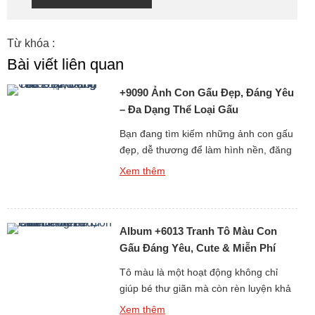
Từ khóa :
Bài viết liên quan
+9090 Ảnh Con Gấu Đẹp, Đáng Yêu
– Đa Dạng Thể Loại Gấu
Bạn đang tìm kiếm những ảnh con gấu
đẹp, dễ thương để làm hình nền, đăng
story, hoặc chia sẻ với bạn bè? Bộ sưu
Xem thêm
tập hình gấu cực kỳ đáng yêu dưới đây
chắc chắn sẽ khiến bạn không thể rời
mắt! Từ ảnh gấu cute, hình ảnh gấu
Album +6013 Tranh Tô Màu Con
ngầu, đến những ảnh gấu […]
Gấu Đáng Yêu, Cute & Miễn Phí
Cho Bé
Tô màu là một hoạt động không chỉ
giúp bé thư giãn mà còn rèn luyện khả
năng tư duy, sự kiên nhẫn và óc sáng
Xem thêm