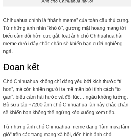
Ảnh chó Chihuahua lầy lội
Chihuahua chính là “thánh meme” của toàn cầu thú cưng.
Từ những ánh nhìn “khó ở”, gương mặt hoang mang tới
biểu cảm dỗi hờn cực gắt, loạt ảnh chó Chihuahua hài
meme dưới đây chắc chắn sẽ khiến bạn cười nghiêng
ngả.
Đoạn kết
Chó Chihuahua không chỉ đáng yêu bởi kích thước “tí
hon”, mà còn khiến người ta mê mẩn bởi tính cách “to
gan”, biểu cảm hài hước và đôi lúc… ngầu không tưởng.
Bộ sưu tập +7200 ảnh chó Chihuahua lần này chắc chắn
sẽ khiến bạn không thể ngừng kéo xuống xem tiếp.
Từ những ảnh chó Chihuahua meme đang “làm mưa làm
gió” trên các trang mạng xã hội, đến hình ảnh chó