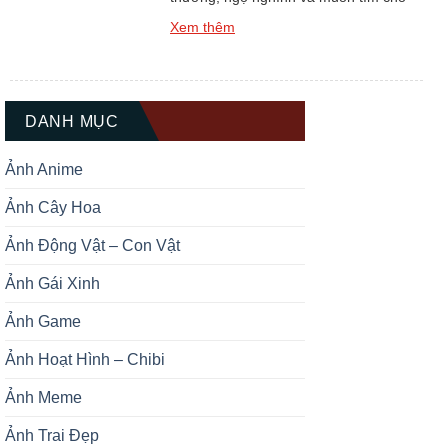
mình một hình đại diện thật ấn tượng?
Xem thêm
Bộ sưu tập Top +139 Ảnh Đại Diện Gấu
Trúc Dễ Thương Cute chắc chắn sẽ là
kho báu không thể bỏ qua dành cho
bạn. Gấu trúc luôn được biết […]
DANH MỤC
Ảnh Anime
Ảnh Cây Hoa
Ảnh Động Vật – Con Vật
Ảnh Gái Xinh
Ảnh Game
Ảnh Hoạt Hình – Chibi
Ảnh Meme
Ảnh Trai Đẹp