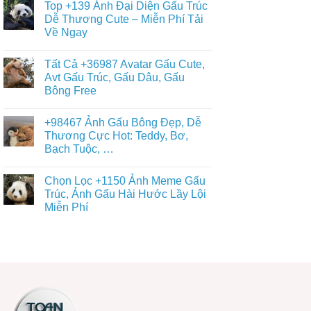
Nền
Top +139 Ảnh Đại Diện Gấu Trúc
&
bình
Gấu
Cute
luận
Dễ Thương Cute – Miễn Phí Tải
Trúc
ở
–
Dễ
Về Ngay
Chiêm
ĐT,
Thương,
Ngưỡng
PC
Ngầu,
Không
+93671
4K
3D
có
Hình
Tất Cả +36987 Avatar Gấu Cute,
–
bình
Nền
Điện
luận
Avt Gấu Trúc, Gấu Dâu, Gấu
Con
ở
Thoại,
Gấu
Bông Free
Top
PC
Đẹp,
+139
Dễ
Không
Ảnh
Thương
có
Đại
+98467 Ảnh Gấu Bông Đẹp, Dễ
Đủ
bình
Diện
Thể
luận
Thương Cực Hot: Teddy, Bơ,
Gấu
ở
Loại
Trúc
Bạch Tuộc, …
Tất
Free
Dễ
Cả
Thương
Không
+36987
Cute
có
Avatar
Chọn Lọc +1150 Ảnh Meme Gấu
–
bình
Gấu
Miễn
luận
Trúc, Ảnh Gấu Hài Hước Lầy Lội
Cute,
ở
Phí
Avt
Miễn Phí
+98467
Tải
Gấu
Ảnh
Về
Trúc,
Không
Gấu
Ngay
Gấu
có
Bông
Dâu,
bình
Đẹp,
Gấu
luận
Dễ
ở
Bông
Thương
Chọn
Free
Cực
Lọc
Hot:
+1150
Teddy,
Ảnh
Bơ,
Meme
Bạch
Gấu