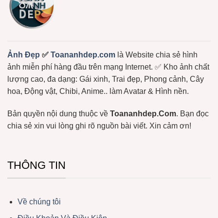
Tuộc,
Trúc,
…
Ảnh
Gấu
Hài
Hước
Lầy
Lội
Miễn
Ảnh Đẹp
✅
Toananhdep.com
là Website chia sẻ hình
Phí
ảnh miễn phí hàng đầu trên mạng Internet. ✅ Kho ảnh chất
lượng cao, đa dạng: Gái xinh, Trai đẹp, Phong cảnh, Cây
hoa, Động vật, Chibi, Anime.. làm Avatar & Hình nền.
Bản quyền nội dung thuộc về
Toananhdep.Com
. Bạn đọc
chia sẻ xin vui lòng ghi rõ nguồn bài viết. Xin cảm ơn!
THÔNG TIN
Về chúng tôi