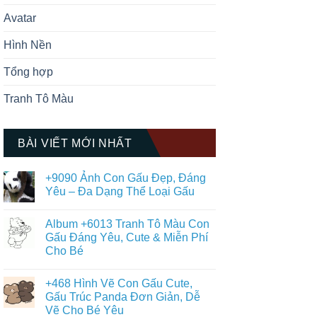
Avatar
Hình Nền
Tổng hợp
Tranh Tô Màu
BÀI VIẾT MỚI NHẤT
+9090 Ảnh Con Gấu Đẹp, Đáng
Yêu – Đa Dạng Thể Loại Gấu
Không
có
Album +6013 Tranh Tô Màu Con
bình
luận
Gấu Đáng Yêu, Cute & Miễn Phí
ở
Cho Bé
+9090
Ảnh
Không
Con
có
Gấu
+468 Hình Vẽ Con Gấu Cute,
bình
Đẹp,
luận
Gấu Trúc Panda Đơn Giản, Dễ
Đáng
ở
Yêu
Vẽ Cho Bé Yêu
Album
–