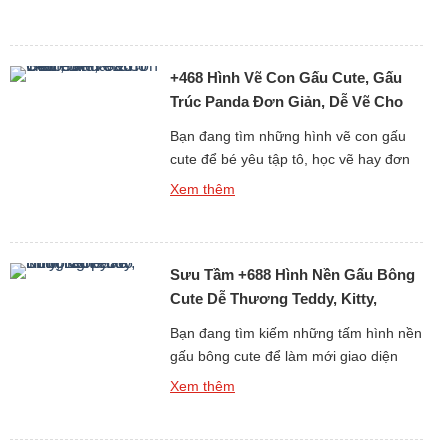
tạo. Nếu bạn đang tìm kiếm những
tranh tô màu con gấu đáng yêu, dễ vẽ
và phù hợp với mọi độ tuổi, thì bộ sưu
+468 Hình Vẽ Con Gấu Cute, Gấu
tập hơn 6013 […]
Trúc Panda Đơn Giản, Dễ Vẽ Cho
Bé Yêu
Bạn đang tìm những hình vẽ con gấu
cute để bé yêu tập tô, học vẽ hay đơn
giản là làm ảnh trang trí, sticker, sổ tay?
Xem thêm
Bộ sưu tập hơn 468 ảnh vẽ gấu dễ
thương dưới đây sẽ khiến bé nhà bạn
(và cả người lớn) phải thích mê vì độ
Sưu Tầm +688 Hình Nền Gấu Bông
đáng yêu […]
Cute Dễ Thương Teddy, Kitty,
Loopy
Bạn đang tìm kiếm những tấm hình nền
gấu bông cute để làm mới giao diện
điện thoại hay máy tính mỗi ngày? Bộ
Xem thêm
sưu tập đặc biệt gồm hơn 688 hình nền
gấu bông dễ thương dưới đây chắc