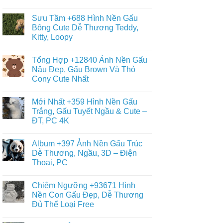
+6013
Đa
Không
Tranh
Dạng
có
Tô
Sưu Tầm +688 Hình Nền Gấu
Thể
bình
Màu
Loại
luận
Bông Cute Dễ Thương Teddy,
Con
ở
Gấu
Gấu
Kitty, Loopy
+468
Đáng
Hình
Yêu,
Không
Vẽ
Cute
có
Con
Tổng Hợp +12840 Ảnh Nền Gấu
&
bình
Gấu
Miễn
luận
Nâu Đẹp, Gấu Brown Và Thỏ
Cute,
ở
Phí
Gấu
Cony Cute Nhất
Sưu
Cho
Trúc
Tầm
Bé
Panda
Không
+688
Đơn
có
Hình
Mới Nhất +359 Hình Nền Gấu
Giản,
bình
Nền
Dễ
luận
Trắng, Gấu Tuyết Ngầu & Cute –
Gấu
ở
Vẽ
Bông
ĐT, PC 4K
Tổng
Cho
Cute
Hợp
Bé
Dễ
Không
+12840
Yêu
Thương
có
Ảnh
Album +397 Ảnh Nền Gấu Trúc
Teddy,
bình
Nền
Kitty,
luận
Dễ Thương, Ngầu, 3D – Điện
Gấu
ở
Loopy
Nâu
Thoại, PC
Mới
Đẹp,
Nhất
Gấu
Không
+359
Brown
có
Hình
Chiêm Ngưỡng +93671 Hình
Và
bình
Nền
Thỏ
luận
Nền Con Gấu Đẹp, Dễ Thương
Gấu
ở
Cony
Trắng,
Đủ Thể Loại Free
Album
Cute
Gấu
+397
Nhất
Tuyết
Không
Ảnh
Ngầu
có