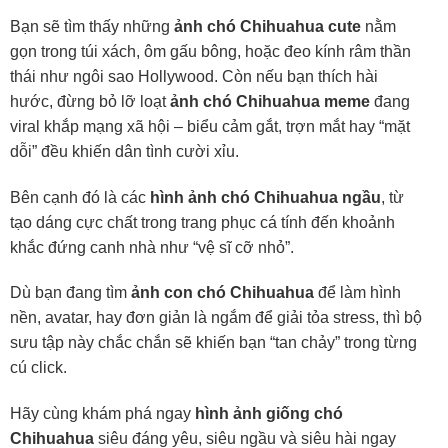
Bạn sẽ tìm thấy những
ảnh chó Chihuahua cute
nằm
gọn trong túi xách, ôm gấu bông, hoặc đeo kính râm thần
thái như ngôi sao Hollywood. Còn nếu bạn thích hài
hước, đừng bỏ lỡ loạt
ảnh chó Chihuahua meme
đang
viral khắp mạng xã hội – biểu cảm gắt, trợn mắt hay “mặt
dỗi” đều khiến dân tình cười xỉu.
Bên cạnh đó là các
hình ảnh chó Chihuahua ngầu
, từ
tạo dáng cực chất trong trang phục cá tính đến khoảnh
khắc đứng canh nhà như “vệ sĩ cỡ nhỏ”.
Dù bạn đang tìm
ảnh con chó Chihuahua
để làm hình
nền, avatar, hay đơn giản là ngắm để giải tỏa stress, thì bộ
sưu tập này chắc chắn sẽ khiến bạn “tan chảy” trong từng
cú click.
Hãy cùng khám phá ngay
hình ảnh giống chó
Chihuahua
siêu đáng yêu, siêu ngầu và siêu hài ngay