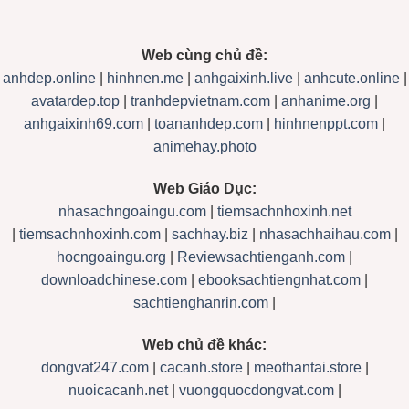
Web cùng chủ đề:
anhdep.online
|
hinhnen.me
|
anhgaixinh.live
|
anhcute.online
|
avatardep.top
|
tranhdepvietnam.com
|
anhanime.org
|
anhgaixinh69.com
|
toananhdep.com
|
hinhnenppt.com
|
animehay.photo
Web Giáo Dục:
nhasachngoaingu.com
|
tiemsachnhoxinh.net
|
tiemsachnhoxinh.com
|
sachhay.biz
|
nhasachhaihau.com
|
hocngoaingu.org
|
Reviewsachtienganh.com
|
downloadchinese.com
|
ebooksachtiengnhat.com
|
sachtienghanrin.com
|
Web chủ đề khác:
dongvat247.com
|
cacanh.store
|
meothantai.store
|
nuoicacanh.net
|
vuongquocdongvat.com
|