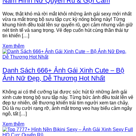
Năm Hình Nữ Quyến Rũ & Gợi Cảm
Wow, thật khó mà rời mắt khỏi những ảnh gái sexy mới nhất
vừa ra mắt trong bộ sưu tập cực kỳ nóng bỏng này! Từng
khung hình đều toát lên sự quyến rũ, gợi cảm nhưng vẫn giữ
nét tinh tế và sang trọng. Vẻ đẹp cuốn hút cùng thần thái tự
tin khiến […]
Xem thêm
Danh Sách 666+ Ảnh Gái Xinh Cute – Bộ
Ảnh Nữ Đẹp, Dễ Thương Hot Nhất
Không ai có thể cưỡng lại được sức hút từ những ảnh gái
xinh cute trong bộ sưu tập này. Từng bức ảnh đều toát lên vẻ
đẹp tự nhiên, dễ thương khiến trái tim người xem tan chảy.
Dù là nụ cười rạng rỡ, ánh mắt trong veo hay biểu cảm ngây
ngô, tất […]
Xem thêm