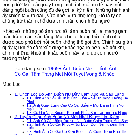
trong đó? Một cái quay lưng, một ánh mắt rơi lệ hay một
dáng ngồi buồn cũng đủ để gợi lại kỷ niệm. Những hình ảnh
ấy khiến ta vừa đau, vừa nhớ, vừa nhẹ lòng. Đó là lý do
chúng trở thành chỗ dựa tinh thần cho nhiều người.
Khác với những bộ ảnh rực rỡ, ảnh buồn nữ lại mang gam
màu trầm mặc, sâu lắng. Mỗi chi tiết trong bức hình như
được bao phủ bởi nỗi buồn không thể gọi tên. Chính sự giản
dị ấy lại khiến cảm xúc được khắc họa rõ hơn. Và đôi khi,
chính những khoảnh khắc buồn này lại giúp con người
trưởng thành.
Bạn đang xem:
1969+ Ảnh Buồn Nữ – Hình Ảnh
Cô Gái Tâm Trạng Mệt Mỏi Tuyệt Vong & Khóc
Mục Lục
1.
Chọn Lọc Bộ Ảnh Buồn Nữ Đầy Cảm Xúc Và Sâu Lắng
1.1.
Hình Ảnh Cô Gái Thất Tình Buồn – Vết Thương Không Dễ
Phai
1.2.
Ảnh Quay Lưng Của Cô Gái Buồn – Một Dáng Hình Nói
Ngàn Lời
1.3.
Cô Gái Ngồi Buồn – Khoảnh Khắc Khi Trái Tim Trĩu Nặng
2.
Tuyển Chọn Ảnh Buồn Nữ Mới Nhất Được Tìm Kiếm
2.1.
Ảnh Cô Gái Uống Rượu – Nỗi Buồn Chìm Trong Men Say
2.2.
Hình Ảnh Cô Gái Khóc – Nỗi Buồn Dồn Nén Không Thể
Giấu
2.3.
Hình Ảnh Cô Gái Cô Đơn Buồn – Ai Cũng Từng Như Thế