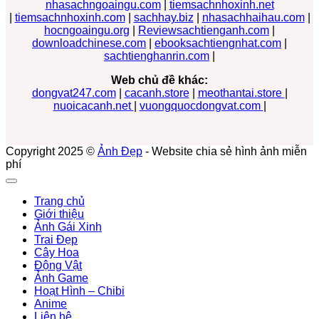
nhasachngoaingu.com
|
tiemsachnhoxinh.net
|
tiemsachnhoxinh.com
|
sachhay.biz
|
nhasachhaihau.com
|
hocngoaingu.org
|
Reviewsachtienganh.com
|
downloadchinese.com
|
ebooksachtiengnhat.com
|
sachtienghanrin.com
|
Web chủ đề khác:
dongvat247.com
|
cacanh.store
|
meothantai.store
|
nuoicacanh.net
|
vuongquocdongvat.com
|
Copyright 2025 ©
Ảnh Đẹp
- Website chia sẻ hình ảnh miễn
phí
Trang chủ
Giới thiệu
Ảnh Gái Xinh
Trai Đẹp
Cây Hoa
Động Vật
Ảnh Game
Hoạt Hình – Chibi
Anime
Liên hệ