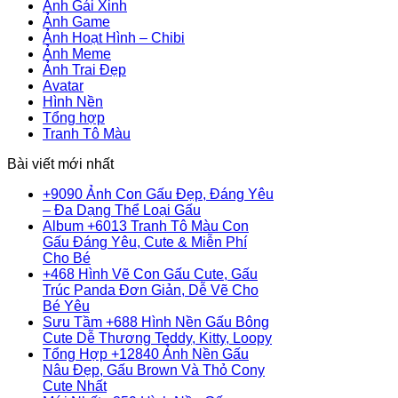
Ảnh Gái Xinh
Ảnh Game
Ảnh Hoạt Hình – Chibi
Ảnh Meme
Ảnh Trai Đẹp
Avatar
Hình Nền
Tổng hợp
Tranh Tô Màu
Bài viết mới nhất
+9090 Ảnh Con Gấu Đẹp, Đáng Yêu
Không
– Đa Dạng Thể Loại Gấu
có
Album +6013 Tranh Tô Màu Con
bình
Gấu Đáng Yêu, Cute & Miễn Phí
Không
luận
Cho Bé
ở
có
+468 Hình Vẽ Con Gấu Cute, Gấu
+9090
bình
Trúc Panda Đơn Giản, Dễ Vẽ Cho
Ảnh
Không
luận
Bé Yêu
ở
Con
có
Sưu Tầm +688 Hình Nền Gấu Bông
Album
Gấu
bình
Không
Cute Dễ Thương Teddy, Kitty, Loopy
+6013
Đẹp,
luận
có
Tổng Hợp +12840 Ảnh Nền Gấu
ở
Tranh
Đáng
bình
Nâu Đẹp, Gấu Brown Và Thỏ Cony
+468
Tô
Yêu
Không
luận
Cute Nhất