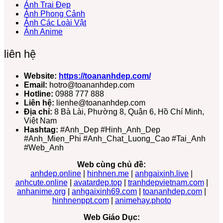
Ảnh Trai Đẹp
Ảnh Phong Cảnh
Ảnh Các Loài Vật
Ảnh Anime
liên hệ
Website:
https://toananhdep.com/
Email:
hotro@toananhdep.com
Hotline:
0988 777 888
Liên hệ:
lienhe@toananhdep.com
Địa chỉ:
8 Bà Lài, Phường 8, Quận 6, Hồ Chí Minh,
Việt Nam
Hashtag:
#Anh_Dep #Hinh_Anh_Dep
#Anh_Mien_Phi #Anh_Chat_Luong_Cao #Tai_Anh
#Web_Anh
Web cùng chủ đề:
anhdep.online
|
hinhnen.me
|
anhgaixinh.live
|
anhcute.online
|
avatardep.top
|
tranhdepvietnam.com
|
anhanime.org
|
anhgaixinh69.com
|
toananhdep.com
|
hinhnenppt.com
|
animehay.photo
Web Giáo Dục: