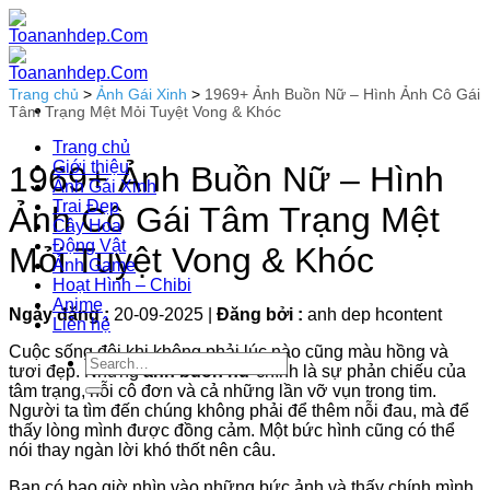
Bỏ
qua
nội
dung
Trang chủ
>
Ảnh Gái Xinh
>
1969+ Ảnh Buồn Nữ – Hình Ảnh Cô Gái
Tâm Trạng Mệt Mỏi Tuyệt Vong & Khóc
Trang chủ
Giới thiệu
1969+ Ảnh Buồn Nữ – Hình
Ảnh Gái Xinh
Trai Đẹp
Ảnh Cô Gái Tâm Trạng Mệt
Cây Hoa
Động Vật
Mỏi Tuyệt Vong & Khóc
Ảnh Game
Hoạt Hình – Chibi
Anime
Ngày đăng :
20-09-2025
|
Đăng bởi :
anh dep hcontent
Liên hệ
Cuộc sống đôi khi không phải lúc nào cũng màu hồng và
tươi đẹp. Những
ảnh buồn nữ
chính là sự phản chiếu của
tâm trạng, nỗi cô đơn và cả những lần vỡ vụn trong tim.
Người ta tìm đến chúng không phải để thêm nỗi đau, mà để
thấy lòng mình được đồng cảm. Một bức hình cũng có thể
nói thay ngàn lời khó thốt nên câu.
Bạn có bao giờ nhìn vào những bức ảnh và thấy chính mình