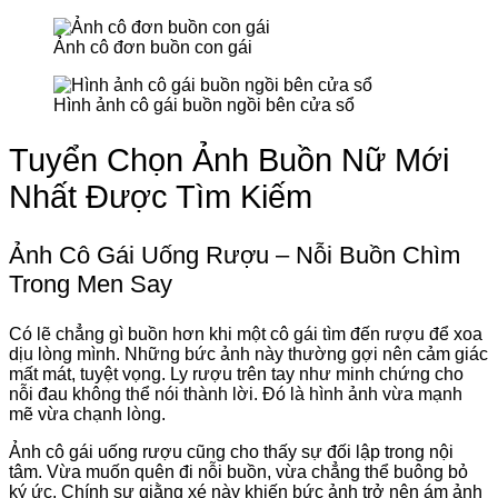
Ảnh cô đơn buồn con gái
Hình ảnh cô gái buồn ngồi bên cửa sổ
Tuyển Chọn Ảnh Buồn Nữ Mới
Nhất Được Tìm Kiếm
Ảnh Cô Gái Uống Rượu – Nỗi Buồn Chìm
Trong Men Say
Có lẽ chẳng gì buồn hơn khi một cô gái tìm đến rượu để xoa
dịu lòng mình. Những bức ảnh này thường gợi nên cảm giác
mất mát, tuyệt vọng. Ly rượu trên tay như minh chứng cho
nỗi đau không thể nói thành lời. Đó là hình ảnh vừa mạnh
mẽ vừa chạnh lòng.
Ảnh cô gái uống rượu cũng cho thấy sự đối lập trong nội
tâm. Vừa muốn quên đi nỗi buồn, vừa chẳng thể buông bỏ
ký ức. Chính sự giằng xé này khiến bức ảnh trở nên ám ảnh