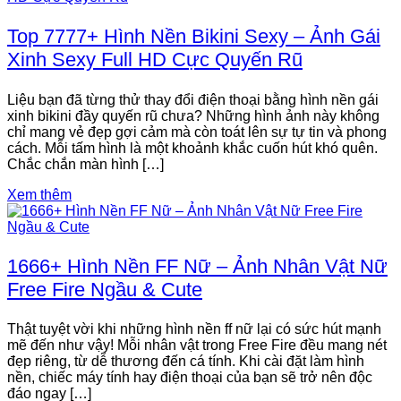
Top 7777+ Hình Nền Bikini Sexy – Ảnh Gái
Xinh Sexy Full HD Cực Quyến Rũ
Liệu bạn đã từng thử thay đổi điện thoại bằng hình nền gái
xinh bikini đầy quyến rũ chưa? Những hình ảnh này không
chỉ mang vẻ đẹp gợi cảm mà còn toát lên sự tự tin và phong
cách. Mỗi tấm hình là một khoảnh khắc cuốn hút khó quên.
Chắc chắn màn hình […]
Xem thêm
1666+ Hình Nền FF Nữ – Ảnh Nhân Vật Nữ
Free Fire Ngầu & Cute
Thật tuyệt vời khi những hình nền ff nữ lại có sức hút mạnh
mẽ đến như vậy! Mỗi nhân vật trong Free Fire đều mang nét
đẹp riêng, từ dễ thương đến cá tính. Khi cài đặt làm hình
nền, chiếc máy tính hay điện thoại của bạn sẽ trở nên độc
đáo ngay […]