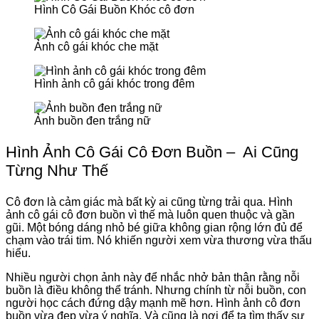
Hình Cô Gái Buồn Khóc cô đơn
Ảnh cô gái khóc che mặt
Hình ảnh cô gái khóc trong đêm
Ảnh buồn đen trắng nữ
Hình Ảnh Cô Gái Cô Đơn Buồn – Ai Cũng
Từng Như Thế
Cô đơn là cảm giác mà bất kỳ ai cũng từng trải qua. Hình
ảnh cô gái cô đơn buồn vì thế mà luôn quen thuộc và gần
gũi. Một bóng dáng nhỏ bé giữa không gian rộng lớn đủ để
chạm vào trái tim. Nó khiến người xem vừa thương vừa thấu
hiểu.
Nhiều người chọn ảnh này để nhắc nhở bản thân rằng nỗi
buồn là điều không thể tránh. Nhưng chính từ nỗi buồn, con
người học cách đứng dậy mạnh mẽ hơn. Hình ảnh cô đơn
buồn vừa đẹp vừa ý nghĩa. Và cũng là nơi để ta tìm thấy sự