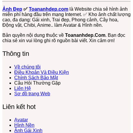
Cute
Đẹp,
Lọc
Loại
Gấu
–
Dễ
+1150
Free
Trúc,
Ảnh Đẹp
✅
Toananhdep.com
là Website chia sẻ hình ảnh
Miễn
Thương
Ảnh
Gấu
miễn phí hàng đầu trên mạng Internet. ✅ Kho ảnh chất lượng
Phí
Cực
Meme
Dâu,
cao, đa dạng: Gái xinh, Trai đẹp, Phong cảnh, Cây hoa,
Tải
Hot:
Gấu
Gấu
Động vật, Chibi, Anime.. làm Avatar & Hình nền.
Về
Teddy,
Trúc,
Bông
Ngay
Bơ,
Ảnh
Free
Bản quyền nội dung thuộc về
Toananhdep.Com
. Bạn đọc
Bạch
Gấu
chia sẻ xin vui lòng ghi rõ nguồn bài viết. Xin cảm ơn!
Tuộc,
Hài
…
Hước
Thông tin
Lầy
Lội
Miễn
Về chúng tôi
Phí
Điều Khoản Và Điều Kiện
Chính Sách Bảo Mật
Câu Hỏi Thường Gặp
Liên Hệ
Sơ đồ trang Web
Liên kết hot
Avatar
Hình Nền
Ảnh Gái Xinh