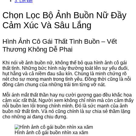
3.
Lời kết
Chọn Lọc Bộ Ảnh Buồn Nữ Đầy
Cảm Xúc Và Sâu Lắng
Hình Ảnh Cô Gái Thất Tình Buồn – Vết
Thương Không Dễ Phai
Khi nói về ảnh buồn nữ, không thể bỏ qua hình ảnh cô gái
thất tình. Những bức hình này thường toát lên sự yếu đuối,
hụt hẫng và cả niềm đau sâu kín. Chúng là minh chứng rõ
nét cho sự mong manh trong tình yêu. Đồng thời cũng là nỗi
đồng cảm chung của những trái tim từng vỡ nát.
Mỗi ánh mắt thất thần hay nụ cười gượng gạo đều khắc họa
cảm xúc rất thật. Người xem không chỉ nhìn mà còn cảm thấy
nỗi buồn len lỏi trong chính mình. Đó là sức mạnh của ảnh
buồn nữ thất tình. Và nó cũng chính là sự chia sẻ thầm lặng
cho những ai đang chịu đựng.
Hình ảnh cô gái buồn nhìn xa xăm