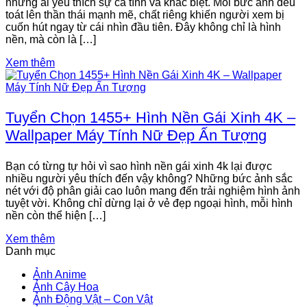
những ai yêu thích sự cá tính và khác biệt. Mỗi bức ảnh đều
toát lên thần thái mạnh mẽ, chất riêng khiến người xem bị
cuốn hút ngay từ cái nhìn đầu tiên. Đây không chỉ là hình
nền, mà còn là […]
Xem thêm
Tuyển Chọn 1455+ Hình Nền Gái Xinh 4K –
Wallpaper Máy Tính Nữ Đẹp Ấn Tượng
Bạn có từng tự hỏi vì sao hình nền gái xinh 4k lại được
nhiều người yêu thích đến vậy không? Những bức ảnh sắc
nét với độ phân giải cao luôn mang đến trải nghiệm hình ảnh
tuyệt vời. Không chỉ dừng lại ở vẻ đẹp ngoại hình, mỗi hình
nền còn thể hiện […]
Xem thêm
Danh mục
Ảnh Anime
Ảnh Cây Hoa
Ảnh Động Vật – Con Vật