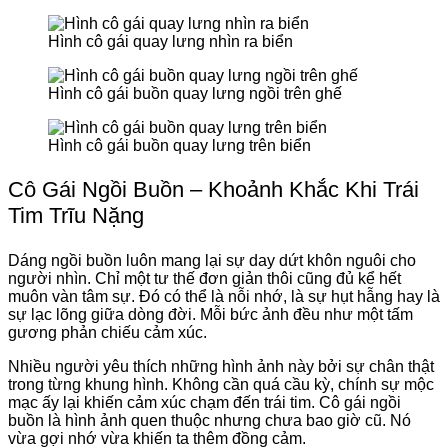
Hình cô gái quay lưng nhìn ra biển
Hình cô gái buồn quay lưng ngồi trên ghế
Hình cô gái buồn quay lưng trên biển
Cô Gái Ngồi Buồn – Khoảnh Khắc Khi Trái
Tim Trĩu Nặng
Dáng ngồi buồn luôn mang lại sự day dứt khôn nguôi cho
người nhìn. Chỉ một tư thế đơn giản thôi cũng đủ kể hết
muôn vàn tâm sự. Đó có thể là nỗi nhớ, là sự hụt hẫng hay là
sự lạc lõng giữa dòng đời. Mỗi bức ảnh đều như một tấm
gương phản chiếu cảm xúc.
Nhiều người yêu thích những hình ảnh này bởi sự chân thật
trong từng khung hình. Không cần quá cầu kỳ, chính sự mộc
mạc ấy lại khiến cảm xúc chạm đến trái tim. Cô gái ngồi
buồn là hình ảnh quen thuộc nhưng chưa bao giờ cũ. Nó
vừa gợi nhớ vừa khiến ta thêm đồng cảm.