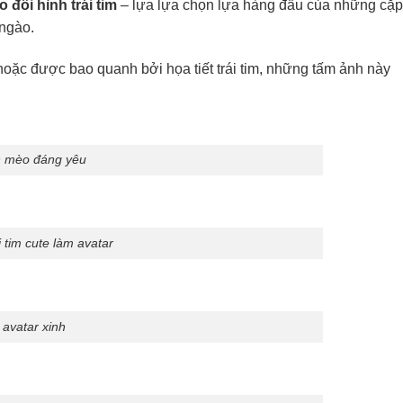
 đôi hình trái tim
– lựa lựa chọn lựa hàng đầu của những cặp
 ngào.
 hoặc được bao quanh bởi họa tiết trái tim, những tấm ảnh này
n mèo đáng yêu
 tim cute làm avatar
avatar xinh