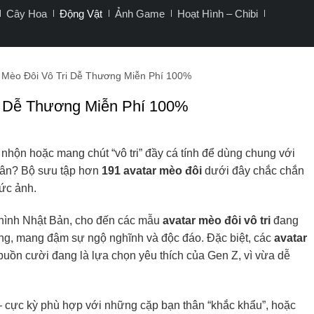
Cây Hoa
Động Vật
Ảnh Game
Hoạt Hình – Chibi
r Mèo Đôi Vô Tri Dễ Thương Miễn Phí 100%
ri Dễ Thương Miễn Phí 100%
 nhộn hoặc mang chút “vô tri” đầy cá tính để dùng chung với
nhân? Bộ sưu tập hơn
191 avatar mèo đôi
dưới đây chắc chắn
bức ảnh.
 hình Nhật Bản, cho đến các mẫu
avatar mèo đôi vô tri
đang
càng, mang đậm sự ngộ nghĩnh và độc đáo. Đặc biệt, các
avatar
buồn cười đang là lựa chọn yêu thích của Gen Z, vì vừa dễ
 cực kỳ phù hợp với những cặp bạn thân “khắc khẩu”, hoặc