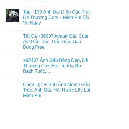
Gấu
+397
Nhất
Tuyết
Không
Ảnh
Ngầu
có
Nền
Top +139 Ảnh Đại Diện Gấu Trúc
&
bình
Gấu
Cute
luận
Dễ Thương Cute – Miễn Phí Tải
Trúc
ở
–
Dễ
Về Ngay
Chiêm
ĐT,
Thương,
Ngưỡng
PC
Ngầu,
Không
+93671
4K
3D
có
Hình
Tất Cả +36987 Avatar Gấu Cute,
–
bình
Nền
Điện
luận
Avt Gấu Trúc, Gấu Dâu, Gấu
Con
ở
Thoại,
Gấu
Bông Free
Top
PC
Đẹp,
+139
Dễ
Không
Ảnh
Thương
có
Đại
+98467 Ảnh Gấu Bông Đẹp, Dễ
Đủ
bình
Diện
Thể
luận
Thương Cực Hot: Teddy, Bơ,
Gấu
ở
Loại
Trúc
Bạch Tuộc, …
Tất
Free
Dễ
Cả
Thương
Không
+36987
Cute
có
Avatar
Chọn Lọc +1150 Ảnh Meme Gấu
–
bình
Gấu
Miễn
luận
Trúc, Ảnh Gấu Hài Hước Lầy Lội
Cute,
ở
Phí
Avt
Miễn Phí
+98467
Tải
Gấu
Ảnh
Về
Trúc,
Không
Gấu
Ngay
Gấu
có
Bông
Dâu,
bình
Đẹp,
Gấu
luận
Dễ
ở
Bông
Thương
Chọn
Free
Cực
Lọc
Hot:
+1150