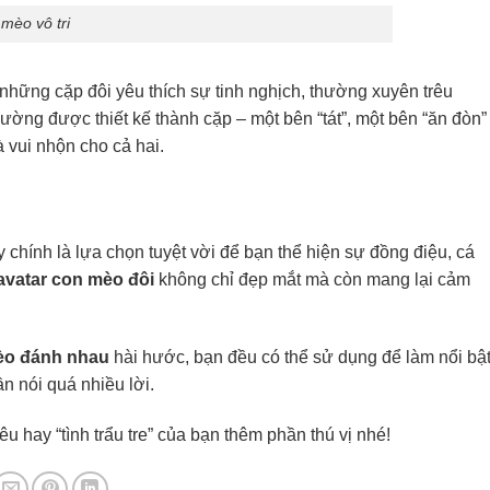
 mèo vô tri
 những cặp đôi yêu thích sự tinh nghịch, thường xuyên trêu
ường được thiết kế thành cặp – một bên “tát”, một bên “ăn đòn”
à vui nhộn cho cả hai.
y chính là lựa chọn tuyệt vời để bạn thể hiện sự đồng điệu, cá
avatar con mèo đôi
không chỉ đẹp mắt mà còn mang lại cảm
mèo đánh nhau
hài hước, bạn đều có thể sử dụng để làm nổi bậ
n nói quá nhiều lời.
êu hay “tình trẩu tre” của bạn thêm phần thú vị nhé!