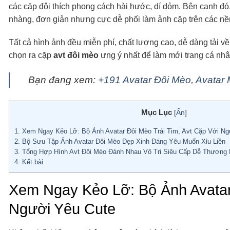
các cặp đôi thích phong cách hài hước, dí dỏm. Bên cạnh đ
nhàng, đơn giản nhưng cực dễ phối làm ảnh cặp trên các nề
Tất cả hình ảnh đều miễn phí, chất lượng cao, dễ dàng tải v
chọn ra cặp
avt đôi mèo
ưng ý nhất để làm mới trang cá nhâ
Bạn đang xem:
+191 Avatar Đôi Mèo, Avatar
Mục Lục
[
Ẩn
]
1.
Xem Ngay Kẻo Lỡ: Bộ Ảnh Avatar Đôi Mèo Trái Tim, Avt Cặp Với Ng
2.
Bộ Sưu Tập Ảnh Avatar Đôi Mèo Đẹp Xinh Đáng Yêu Muốn Xỉu Liền
3.
Tổng Hợp Hình Avt Đôi Mèo Đánh Nhau Vô Tri Siêu Cấp Dễ Thương 
4.
Kết bài
Xem Ngay Kẻo Lỡ: Bộ Ảnh Avatar 
Người Yêu Cute