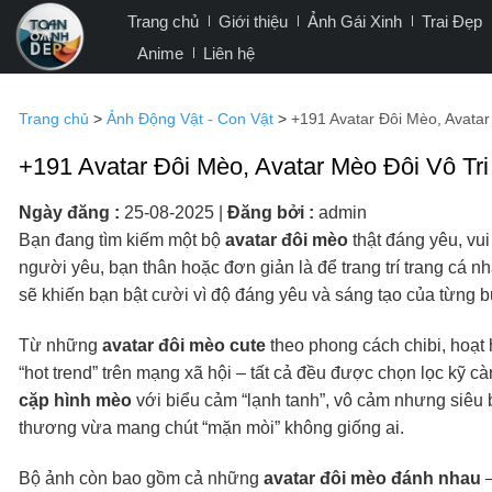
Bỏ
Trang chủ
Giới thiệu
Ảnh Gái Xinh
Trai Đẹp
qua
Anime
Liên hệ
nội
dung
Trang chủ
>
Ảnh Động Vật - Con Vật
>
+191 Avatar Đôi Mèo, Avata
+191 Avatar Đôi Mèo, Avatar Mèo Đôi Vô T
Ngày đăng :
25-08-2025
|
Đăng bởi :
admin
Bạn đang tìm kiếm một bộ
avatar đôi mèo
thật đáng yêu, vui
người yêu, bạn thân hoặc đơn giản là để trang trí trang cá 
sẽ khiến bạn bật cười vì độ đáng yêu và sáng tạo của từng 
Từ những
avatar đôi mèo cute
theo phong cách chibi, hoạt
“hot trend” trên mạng xã hội – tất cả đều được chọn lọc kỹ 
cặp hình mèo
với biểu cảm “lạnh tanh”, vô cảm nhưng siêu 
thương vừa mang chút “mặn mòi” không giống ai.
Bộ ảnh còn bao gồm cả những
avatar đôi mèo đánh nhau
–