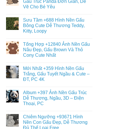
Gấu Trúc Panda Đơn Giản, Dễ
Đáng
ở
Yêu
Vẽ Cho Bé Yêu
Album
–
+6013
Đa
Không
Tranh
Dạng
có
Tô
Sưu Tầm +688 Hình Nền Gấu
Thể
bình
Màu
Loại
luận
Bông Cute Dễ Thương Teddy,
Con
ở
Gấu
Gấu
Kitty, Loopy
+468
Đáng
Hình
Yêu,
Không
Vẽ
Cute
có
Con
Tổng Hợp +12840 Ảnh Nền Gấu
&
bình
Gấu
Miễn
luận
Nâu Đẹp, Gấu Brown Và Thỏ
Cute,
ở
Phí
Gấu
Cony Cute Nhất
Sưu
Cho
Trúc
Tầm
Bé
Panda
Không
+688
Đơn
có
Hình
Mới Nhất +359 Hình Nền Gấu
Giản,
bình
Nền
Dễ
luận
Trắng, Gấu Tuyết Ngầu & Cute –
Gấu
ở
Vẽ
Bông
ĐT, PC 4K
Tổng
Cho
Cute
Hợp
Bé
Dễ
Không
+12840
Yêu
Thương
có
Ảnh
Album +397 Ảnh Nền Gấu Trúc
Teddy,
bình
Nền
Kitty,
luận
Dễ Thương, Ngầu, 3D – Điện
Gấu
ở
Loopy
Nâu
Thoại, PC
Mới
Đẹp,
Nhất
Gấu
Không
+359
Brown
có
Hình
Chiêm Ngưỡng +93671 Hình
Và
bình
Nền
Thỏ
luận
Nền Con Gấu Đẹp, Dễ Thương
Gấu
ở
Cony
Trắng,
Đủ Thể Loại Free
Album
Cute