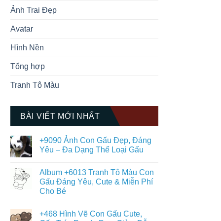
Ảnh Trai Đẹp
Avatar
Hình Nền
Tổng hợp
Tranh Tô Màu
BÀI VIẾT MỚI NHẤT
+9090 Ảnh Con Gấu Đẹp, Đáng
Yêu – Đa Dạng Thể Loại Gấu
Không
có
Album +6013 Tranh Tô Màu Con
bình
luận
Gấu Đáng Yêu, Cute & Miễn Phí
ở
Cho Bé
+9090
Ảnh
Không
Con
có
Gấu
+468 Hình Vẽ Con Gấu Cute,
bình
Đẹp,
luận