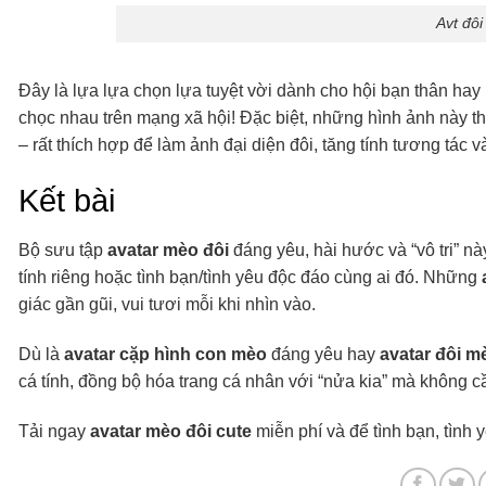
Avt đôi
Đây là lựa lựa chọn lựa tuyệt vời dành cho hội bạn thân hay
chọc nhau trên mạng xã hội! Đặc biệt, những hình ảnh này th
– rất thích hợp để làm ảnh đại diện đôi, tăng tính tương tác v
Kết bài
Bộ sưu tập
avatar mèo đôi
đáng yêu, hài hước và “vô tri” nà
tính riêng hoặc tình bạn/tình yêu độc đáo cùng ai đó. Những
giác gần gũi, vui tươi mỗi khi nhìn vào.
Dù là
avatar cặp hình con mèo
đáng yêu hay
avatar đôi 
cá tính, đồng bộ hóa trang cá nhân với “nửa kia” mà không cầ
Tải ngay
avatar mèo đôi cute
miễn phí và để tình bạn, tình y