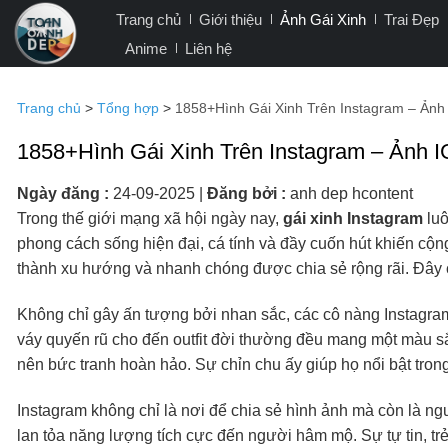
Bỏ
Trang chủ
Giới thiệu
Ảnh Gái Xinh
Trai Đẹp
qua
Anime
Liên hệ
nội
dung
Trang chủ
>
Tổng hợp
>
1858+Hình Gái Xinh Trên Instagram – Ảnh 
1858+Hình Gái Xinh Trên Instagram – Ảnh I
Ngày đăng :
24-09-2025
|
Đăng bởi :
anh dep hcontent
Trong thế giới mạng xã hội ngày nay,
gái xinh Instagram
luô
phong cách sống hiện đại, cá tính và đầy cuốn hút khiến cộ
thành xu hướng và nhanh chóng được chia sẻ rộng rãi. Đây c
Không chỉ gây ấn tượng bởi nhan sắc, các cô nàng Instagra
váy quyến rũ cho đến outfit đời thường đều mang một màu s
nên bức tranh hoàn hảo. Sự chỉn chu ấy giúp họ nổi bật tron
Instagram không chỉ là nơi để chia sẻ hình ảnh mà còn là n
lan tỏa năng lượng tích cực đến người hâm mộ. Sự tự tin, tr