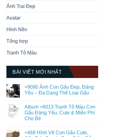
Ảnh Trai Đẹp
Avatar
Hình Nền
Tổng hợp
Tranh Tô Màu
BÀI VIẾT MỚI NHẤT
+9090 Ảnh Con Gấu Đẹp, Đáng
Yêu – Đa Dạng Thể Loại Gấu
Không
có
Album +6013 Tranh Tô Màu Con
bình
luận
Gấu Đáng Yêu, Cute & Miễn Phí
ở
Cho Bé
+9090
Ảnh
Không
Con
có
Gấu
+468 Hình Vẽ Con Gấu Cute,
bình
Đẹp,
luận