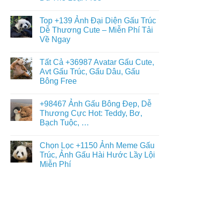
Gấu
+397
Nhất
Tuyết
Không
Ảnh
Ngầu
có
Nền
Top +139 Ảnh Đại Diện Gấu Trúc
&
bình
Gấu
Cute
luận
Dễ Thương Cute – Miễn Phí Tải
Trúc
ở
–
Dễ
Về Ngay
Chiêm
ĐT,
Thương,
Ngưỡng
PC
Ngầu,
Không
+93671
4K
3D
có
Hình
Tất Cả +36987 Avatar Gấu Cute,
–
bình
Nền
Điện
luận
Avt Gấu Trúc, Gấu Dâu, Gấu
Con
ở
Thoại,
Gấu
Bông Free
Top
PC
Đẹp,
+139
Dễ
Không
Ảnh
Thương
có
Đại
+98467 Ảnh Gấu Bông Đẹp, Dễ
Đủ
bình
Diện
Thể
luận
Thương Cực Hot: Teddy, Bơ,
Gấu
ở
Loại
Trúc
Bạch Tuộc, …
Tất
Free
Dễ
Cả
Thương
Không
+36987
Cute
có
Avatar
Chọn Lọc +1150 Ảnh Meme Gấu
–
bình
Gấu
Miễn
luận
Trúc, Ảnh Gấu Hài Hước Lầy Lội
Cute,
ở
Phí
Avt
Miễn Phí
+98467
Tải
Gấu
Ảnh
Về
Trúc,
Không
Gấu
Ngay
Gấu
có
Bông
Dâu,
bình
Đẹp,
Gấu
luận
Dễ
ở
Bông
Thương
Chọn
Free
Cực
Lọc
Hot:
+1150