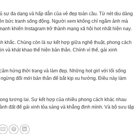
ủ sự đa dạng và hấp dẫn của vẻ đẹp toàn cầu. Từ nét dịu dàng
nên bức tranh sống động. Người xem không chỉ ngắm ảnh mà
ạnh khiến Instagram trở thành mạng xã hội hot nhất hiện nay.
h khắc. Chúng còn là sự kết hợp giữa nghệ thuật, phong cách
n và khát khao thể hiện bản thân. Chính vì thế, gái xinh
cảm hứng thời trang và làm đẹp. Những hot girl với lối sống
g ngừng đổi mới bản thân để bắt kịp xu hướng. Điều này làm
 trong tương lai. Sự kết hợp của nhiều phong cách khác nhau
nh đất để gái xinh tỏa sáng và khẳng định mình. Và bộ sưu tậ