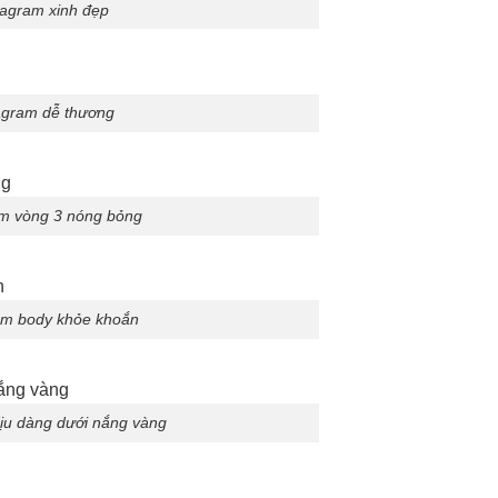
tagram xinh đẹp
tagram dễ thương
am vòng 3 nóng bỏng
ram body khỏe khoắn
dịu dàng dưới nắng vàng