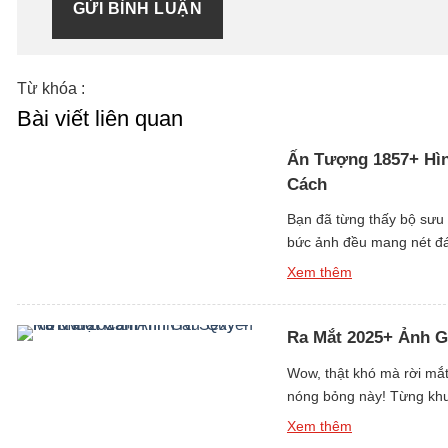
GỬI BÌNH LUẬN
Từ khóa :
Bài viết liên quan
Ấn Tượng 1857+ Hìn
Cách
Bạn đã từng thấy bộ sưu
bức ảnh đều mang nét đán
đầu tiên. Những cô gái c
Xem thêm
Ra Mắt 2025+ Ảnh G
Wow, thật khó mà rời mắt
nóng bỏng này! Từng khun
và sang trọng. Vẻ đẹp cuố
Xem thêm