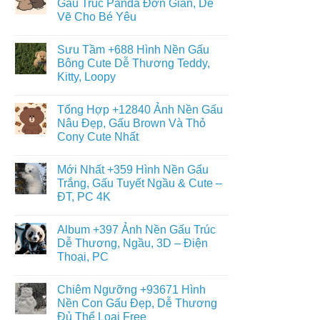
Gấu Trúc Panda Đơn Giản, Dễ
Đáng
ở
Yêu
Vẽ Cho Bé Yêu
Album
–
+6013
Đa
Không
Tranh
Dạng
có
Tô
Sưu Tầm +688 Hình Nền Gấu
Thể
bình
Màu
Loại
luận
Bông Cute Dễ Thương Teddy,
Con
ở
Gấu
Gấu
Kitty, Loopy
+468
Đáng
Hình
Yêu,
Không
Vẽ
Cute
có
Con
Tổng Hợp +12840 Ảnh Nền Gấu
&
bình
Gấu
Miễn
luận
Nâu Đẹp, Gấu Brown Và Thỏ
Cute,
ở
Phí
Gấu
Cony Cute Nhất
Sưu
Cho
Trúc
Tầm
Bé
Panda
Không
+688
Đơn
có
Hình
Mới Nhất +359 Hình Nền Gấu
Giản,
bình
Nền
Dễ
luận
Trắng, Gấu Tuyết Ngầu & Cute –
Gấu
ở
Vẽ
Bông
ĐT, PC 4K
Tổng
Cho
Cute
Hợp
Bé
Dễ
Không
+12840
Yêu
Thương
có
Ảnh
Album +397 Ảnh Nền Gấu Trúc
Teddy,
bình
Nền
Kitty,
luận
Dễ Thương, Ngầu, 3D – Điện
Gấu
ở
Loopy
Nâu
Thoại, PC
Mới
Đẹp,
Nhất
Gấu
Không
+359
Brown
có
Hình
Chiêm Ngưỡng +93671 Hình
Và
bình
Nền
Thỏ
luận
Nền Con Gấu Đẹp, Dễ Thương
Gấu
ở
Cony
Trắng,
Đủ Thể Loại Free
Album
Cute