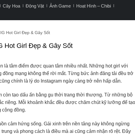
Cây Hoa
Động Vật
Ảnh Game
Hoạt Hình – Chibi
IG Hot Girl Đẹp & Gây Sốt
G Hot Girl Đẹp & Gây Sốt
n là tâm điểm được quan tâm nhiều nhất. Những hot girl với
ng đồng mạng không thể rời mắt. Từng bức ảnh đăng tải đều trở
ũng chính là lý do Instagram ngày càng trở nên hấp dẫn.
m còn tạo dấu ấn bằng gu thời trang thời thượng. Từ những bộ
ắc riêng. Mỗi khoảnh khắc đều được chăm chút kỹ lưỡng để tạ
g cộng đồng.
guồn cảm hứng sống. Gái xinh trên nền tảng này không ngừng
ẻ trung và phong cách là điều mà ai cũng cảm nhận rõ rệt. Đây