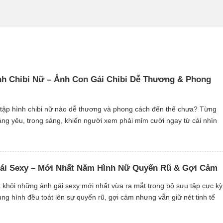
h Chibi Nữ – Ảnh Con Gái Chibi Dễ Thương & Phong
 tập hình chibi nữ nào dễ thương và phong cách đến thế chưa? Từng
g yêu, trong sáng, khiến người xem phải mỉm cười ngay từ cái nhìn
hibi nhỏ nhắn với biểu cảm sinh động tạo nên sức […]
ái Sexy – Mới Nhất Năm Hình Nữ Quyến Rũ & Gợi Cảm
 khỏi những ảnh gái sexy mới nhất vừa ra mắt trong bộ sưu tập cực kỳ
g hình đều toát lên sự quyến rũ, gợi cảm nhưng vẫn giữ nét tinh tế
n hút cùng thần thái tự tin khiến […]