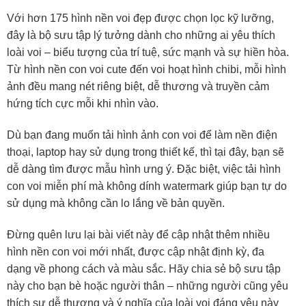
Với hơn 175 hình nền voi đẹp được chọn lọc kỹ lưỡng,
đây là bộ sưu tập lý tưởng dành cho những ai yêu thích
loài voi – biểu tượng của trí tuệ, sức mạnh và sự hiền hòa.
Từ hình nền con voi cute đến voi hoạt hình chibi, mỗi hình
ảnh đều mang nét riêng biệt, dễ thương và truyền cảm
hứng tích cực mỗi khi nhìn vào.
Dù bạn đang muốn tải hình ảnh con voi để làm nền điện
thoại, laptop hay sử dụng trong thiết kế, thì tại đây, bạn sẽ
dễ dàng tìm được mẫu hình ưng ý. Đặc biệt, việc tải hình
con voi miễn phí mà không dính watermark giúp bạn tự do
sử dụng mà không cần lo lắng về bản quyền.
Đừng quên lưu lại bài viết này để cập nhật thêm nhiều
hình nền con voi mới nhất, được cập nhật định kỳ, đa
dạng về phong cách và màu sắc. Hãy chia sẻ bộ sưu tập
này cho bạn bè hoặc người thân – những người cũng yêu
thích sự dễ thương và ý nghĩa của loài voi đáng yêu này