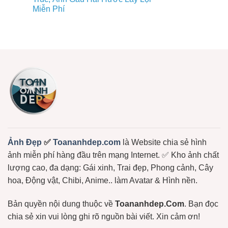
ở
Phí
Avt
Miễn Phí
+98467
Tải
Gấu
Ảnh
Về
Trúc,
Không
Gấu
Ngay
Gấu
có
Bông
Dâu,
bình
Đẹp,
Gấu
luận
Dễ
ở
Bông
Thương
Chọn
Free
Cực
Lọc
Hot:
+1150
Teddy,
Ảnh
Bơ,
Meme
Bạch
Gấu
Tuộc,
Trúc,
…
Ảnh
Gấu
Hài
Hước
Lầy
Lội
Miễn
Ảnh Đẹp
✅
Toananhdep.com
là Website chia sẻ hình
Phí
ảnh miễn phí hàng đầu trên mạng Internet. ✅ Kho ảnh chất
lượng cao, đa dạng: Gái xinh, Trai đẹp, Phong cảnh, Cây
hoa, Động vật, Chibi, Anime.. làm Avatar & Hình nền.
Bản quyền nội dung thuộc về
Toananhdep.Com
. Bạn đọc
chia sẻ xin vui lòng ghi rõ nguồn bài viết. Xin cảm ơn!