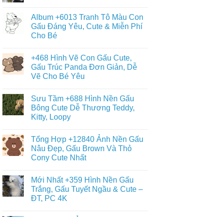
Không
có
Album +6013 Tranh Tô Màu Con
bình
luận
Gấu Đáng Yêu, Cute & Miễn Phí
ở
Cho Bé
+9090
Ảnh
Không
Con
có
Gấu
+468 Hình Vẽ Con Gấu Cute,
bình
Đẹp,
luận
Gấu Trúc Panda Đơn Giản, Dễ
Đáng
ở
Yêu
Vẽ Cho Bé Yêu
Album
–
+6013
Đa
Không
Tranh
Dạng
có
Tô
Sưu Tầm +688 Hình Nền Gấu
Thể
bình
Màu
Loại
luận
Bông Cute Dễ Thương Teddy,
Con
ở
Gấu
Gấu
Kitty, Loopy
+468
Đáng
Hình
Yêu,
Không
Vẽ
Cute
có
Con
Tổng Hợp +12840 Ảnh Nền Gấu
&
bình
Gấu
Miễn
luận
Nâu Đẹp, Gấu Brown Và Thỏ
Cute,
ở
Phí
Gấu
Cony Cute Nhất
Sưu
Cho
Trúc
Tầm
Bé
Panda
Không
+688
Đơn
có
Hình
Mới Nhất +359 Hình Nền Gấu
Giản,
bình
Nền
Dễ
luận
Trắng, Gấu Tuyết Ngầu & Cute –
Gấu
ở
Vẽ
Bông
ĐT, PC 4K
Tổng
Cho
Cute
Hợp
Bé
Dễ
Không
+12840
Yêu
Thương
có