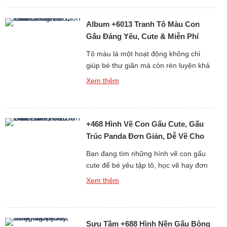
chắc chắn sẽ khiến bạn không thể rời
mắt! Từ ảnh gấu cute, hình ảnh gấu
Album +6013 Tranh Tô Màu Con
ngầu, đến những ảnh gấu […]
Gấu Đáng Yêu, Cute & Miễn Phí
Cho Bé
Tô màu là một hoạt động không chỉ
giúp bé thư giãn mà còn rèn luyện khả
năng tư duy, sự kiên nhẫn và óc sáng
Xem thêm
tạo. Nếu bạn đang tìm kiếm những
tranh tô màu con gấu đáng yêu, dễ vẽ
và phù hợp với mọi độ tuổi, thì bộ sưu
+468 Hình Vẽ Con Gấu Cute, Gấu
tập hơn 6013 […]
Trúc Panda Đơn Giản, Dễ Vẽ Cho
Bé Yêu
Bạn đang tìm những hình vẽ con gấu
cute để bé yêu tập tô, học vẽ hay đơn
giản là làm ảnh trang trí, sticker, sổ tay?
Xem thêm
Bộ sưu tập hơn 468 ảnh vẽ gấu dễ
thương dưới đây sẽ khiến bé nhà bạn
(và cả người lớn) phải thích mê vì độ
Sưu Tầm +688 Hình Nền Gấu Bông
đáng yêu […]