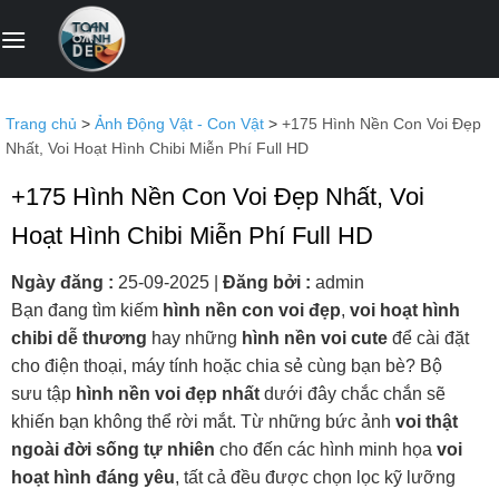
Bỏ
qua
nội
dung
Trang chủ
>
Ảnh Động Vật - Con Vật
>
+175 Hình Nền Con Voi Đẹp
Nhất, Voi Hoạt Hình Chibi Miễn Phí Full HD
+175 Hình Nền Con Voi Đẹp Nhất, Voi
Hoạt Hình Chibi Miễn Phí Full HD
Ngày đăng :
25-09-2025
|
Đăng bởi :
admin
Bạn đang tìm kiếm
hình nền con voi đẹp
,
voi hoạt hình
chibi dễ thương
hay những
hình nền voi cute
để cài đặt
cho điện thoại, máy tính hoặc chia sẻ cùng bạn bè? Bộ
sưu tập
hình nền voi đẹp nhất
dưới đây chắc chắn sẽ
khiến bạn không thể rời mắt. Từ những bức ảnh
voi thật
ngoài đời sống tự nhiên
cho đến các hình minh họa
voi
hoạt hình đáng yêu
, tất cả đều được chọn lọc kỹ lưỡng