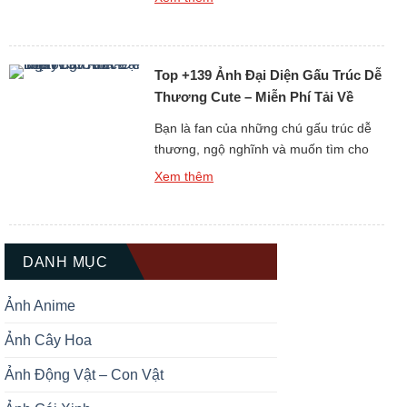
hoàn toàn miễn phí. Gấu luôn là biểu
tượng của sự dễ mến, thân thiện và
bình yên, chính vì thế những hình nền
Top +139 Ảnh Đại Diện Gấu Trúc Dễ
gấu không chỉ làm đẹp cho […]
Thương Cute – Miễn Phí Tải Về
Ngay
Bạn là fan của những chú gấu trúc dễ
thương, ngộ nghĩnh và muốn tìm cho
mình một hình đại diện thật ấn tượng?
Xem thêm
Bộ sưu tập Top +139 Ảnh Đại Diện Gấu
Trúc Dễ Thương Cute chắc chắn sẽ là
kho báu không thể bỏ qua dành cho
bạn. Gấu trúc luôn được biết […]
DANH MỤC
Ảnh Anime
Ảnh Cây Hoa
Ảnh Động Vật – Con Vật