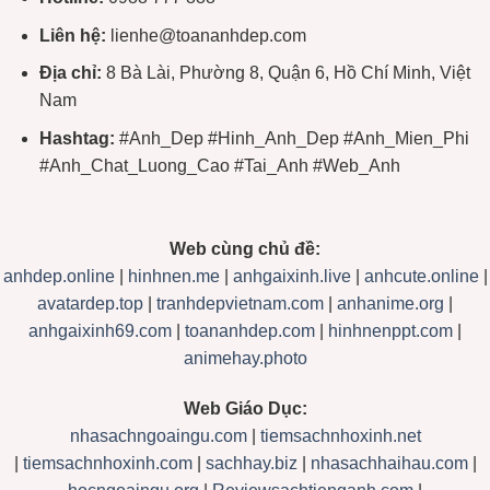
Liên hệ:
lienhe@toananhdep.com
Địa chỉ:
8 Bà Lài, Phường 8, Quận 6, Hồ Chí Minh, Việt
Nam
Hashtag:
#Anh_Dep #Hinh_Anh_Dep #Anh_Mien_Phi
#Anh_Chat_Luong_Cao #Tai_Anh #Web_Anh
Web cùng chủ đề:
anhdep.online
|
hinhnen.me
|
anhgaixinh.live
|
anhcute.online
|
avatardep.top
|
tranhdepvietnam.com
|
anhanime.org
|
anhgaixinh69.com
|
toananhdep.com
|
hinhnenppt.com
|
animehay.photo
Web Giáo Dục:
nhasachngoaingu.com
|
tiemsachnhoxinh.net
|
tiemsachnhoxinh.com
|
sachhay.biz
|
nhasachhaihau.com
|