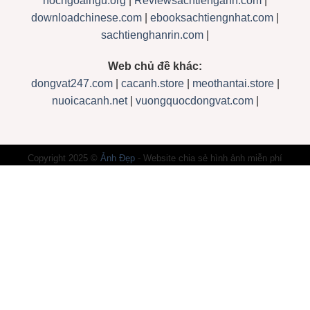
hocngoaingu.org
|
Reviewsachtienganh.com
|
downloadchinese.com
|
ebooksachtiengnhat.com
|
sachtienghanrin.com
|
Web chủ đề khác:
dongvat247.com
|
cacanh.store
|
meothantai.store
|
nuoicacanh.net
|
vuongquocdongvat.com
|
Copyright 2025 ©
Ảnh Đẹp
- Website chia sẻ hình ảnh miễn phí