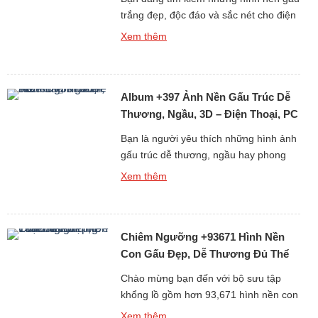
trắng đẹp, độc đáo và sắc nét cho điện
thoại hoặc máy tính? Bộ sưu tập mới
Xem thêm
nhất gồm hơn 359 ảnh nền gấu trắng,
từ gấu tuyết ngầu đến gấu trắng cute
chắc chắn sẽ khiến bạn hài lòng ngay
Album +397 Ảnh Nền Gấu Trúc Dễ
từ cái nhìn đầu tiên. Tại […]
Thương, Ngầu, 3D – Điện Thoại, PC
Bạn là người yêu thích những hình ảnh
gấu trúc dễ thương, ngầu hay phong
cách 3D sống động? Album +397 ảnh
Xem thêm
nền gấu trúc dành cho điện thoại và
máy tính cá nhân (PC) chắc chắn sẽ
làm bạn hài lòng. Gấu trúc vốn là biểu
Chiêm Ngưỡng +93671 Hình Nền
tượng của sự dễ thương và thân thiện,
[…]
Con Gấu Đẹp, Dễ Thương Đủ Thể
Loại Free
Chào mừng bạn đến với bộ sưu tập
khổng lồ gồm hơn 93,671 hình nền con
gấu đẹp, dễ thương và đa dạng thể loại
Xem thêm