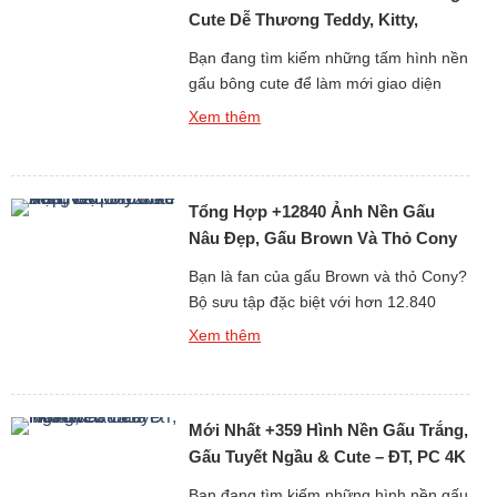
Cute Dễ Thương Teddy, Kitty,
Loopy
Bạn đang tìm kiếm những tấm hình nền
gấu bông cute để làm mới giao diện
điện thoại hay máy tính mỗi ngày? Bộ
Xem thêm
sưu tập đặc biệt gồm hơn 688 hình nền
gấu bông dễ thương dưới đây chắc
chắn sẽ khiến bạn “lụi tim” với loạt thiết
Tổng Hợp +12840 Ảnh Nền Gấu
kế mềm mại, đáng yêu và […]
Nâu Đẹp, Gấu Brown Và Thỏ Cony
Cute Nhất
Bạn là fan của gấu Brown và thỏ Cony?
Bộ sưu tập đặc biệt với hơn 12.840
hình nền gấu Brown cute, đẹp, sắc nét
Xem thêm
dưới đây chắc chắn sẽ khiến bạn thích
mê! Từ những hình ảnh đơn giản đáng
yêu đến loạt ảnh ngọt ngào của cặp đôi
Mới Nhất +359 Hình Nền Gấu Trắng,
hoạt hình huyền thoại Brown […]
Gấu Tuyết Ngầu & Cute – ĐT, PC 4K
Bạn đang tìm kiếm những hình nền gấu