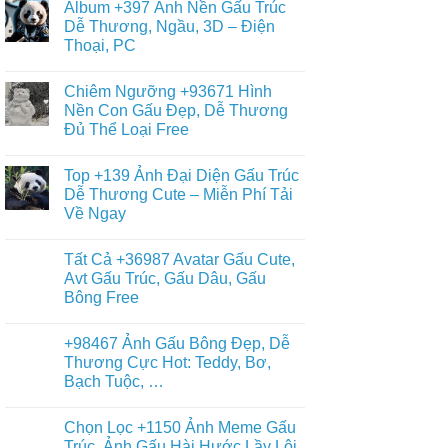
Ảnh
Album +397 Ảnh Nền Gấu Trúc
Teddy,
bình
Nền
Kitty,
luận
Dễ Thương, Ngầu, 3D – Điện
Gấu
ở
Loopy
Nâu
Thoại, PC
Mới
Đẹp,
Nhất
Gấu
Không
+359
Brown
có
Hình
Chiêm Ngưỡng +93671 Hình
Và
bình
Nền
Thỏ
luận
Nền Con Gấu Đẹp, Dễ Thương
Gấu
ở
Cony
Trắng,
Đủ Thể Loại Free
Album
Cute
Gấu
+397
Nhất
Tuyết
Không
Ảnh
Ngầu
có
Nền
Top +139 Ảnh Đại Diện Gấu Trúc
&
bình
Gấu
Cute
luận
Dễ Thương Cute – Miễn Phí Tải
Trúc
ở
–
Dễ
Về Ngay
Chiêm
ĐT,
Thương,
Ngưỡng
PC
Ngầu,
Không
+93671
4K
3D
có
Hình
Tất Cả +36987 Avatar Gấu Cute,
–
bình
Nền
Điện
luận
Avt Gấu Trúc, Gấu Dâu, Gấu
Con
ở
Thoại,
Gấu
Bông Free
Top
PC
Đẹp,
+139
Dễ
Không
Ảnh
Thương
có
Đại
+98467 Ảnh Gấu Bông Đẹp, Dễ
Đủ
bình
Diện
Thể
luận
Thương Cực Hot: Teddy, Bơ,
Gấu
ở
Loại
Trúc
Bạch Tuộc, …
Tất
Free
Dễ
Cả
Thương
Không
+36987
Cute
có
Avatar
Chọn Lọc +1150 Ảnh Meme Gấu
–
bình
Gấu
Miễn
luận
Trúc, Ảnh Gấu Hài Hước Lầy Lội
Cute,