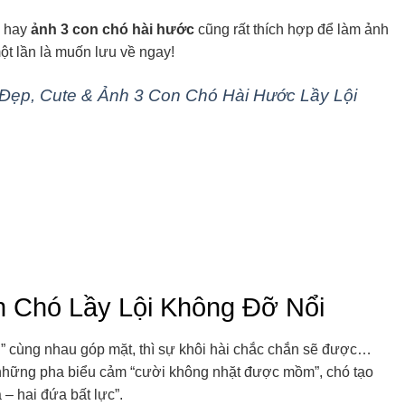
, hay
ảnh 3 con chó hài hước
cũng rất thích hợp để làm ảnh
t lần là muốn lưu về ngay!
ẹp, Cute & Ảnh 3 Con Chó Hài Hước Lầy Lội
 Chó Lầy Lội Không Đỡ Nổi
h” cùng nhau góp mặt, thì sự khôi hài chắc chắn sẽ được…
những pha biểu cảm “cười không nhặt được mồm”, chó tạo
– hai đứa bất lực”.