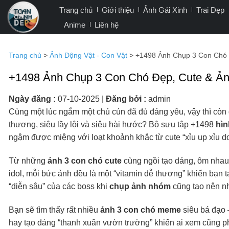
Bỏ
Trang chủ
Giới thiệu
Ảnh Gái Xinh
Trai Đẹp
qua
Anime
Liên hệ
nội
dung
Trang chủ
>
Ảnh Động Vật - Con Vật
>
+1498 Ảnh Chụp 3 Con Chó 
+1498 Ảnh Chụp 3 Con Chó Đẹp, Cute & Ản
Ngày đăng :
07-10-2025
|
Đăng bởi :
admin
Cùng một lúc ngắm một chú cún đã đủ đáng yêu, vậy thì còn
thương, siêu lầy lội và siêu hài hước? Bộ sưu tập +1498
hìn
ngậm được miệng với loạt khoảnh khắc từ cute “xỉu up xỉu d
Từ những
ảnh 3 con chó cute
cùng ngồi tạo dáng, ôm nhau
idol, mỗi bức ảnh đều là một “vitamin dễ thương” khiến bạn 
“diễn sâu” của các boss khi
chụp ảnh nhóm
cũng tạo nên nh
Bạn sẽ tìm thấy rất nhiều
ảnh 3 con chó meme
siêu bá đạo 
hay tạo dáng “thanh xuân vườn trường” khiến ai xem cũng phải