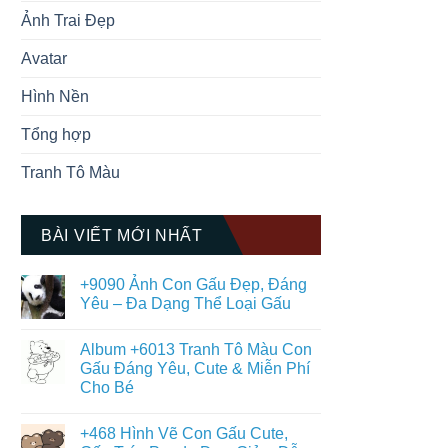
Ảnh Trai Đẹp
Avatar
Hình Nền
Tổng hợp
Tranh Tô Màu
BÀI VIẾT MỚI NHẤT
+9090 Ảnh Con Gấu Đẹp, Đáng
Yêu – Đa Dạng Thể Loại Gấu
Không
có
Album +6013 Tranh Tô Màu Con
bình
luận
Gấu Đáng Yêu, Cute & Miễn Phí
ở
Cho Bé
+9090
Ảnh
Không
Con
có
Gấu
+468 Hình Vẽ Con Gấu Cute,
bình
Đẹp,
luận