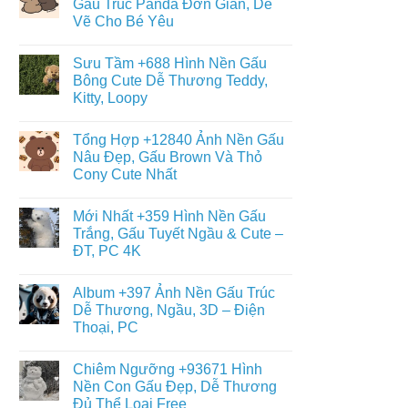
Gấu Trúc Panda Đơn Giản, Dễ
Đáng
ở
Yêu
Vẽ Cho Bé Yêu
Album
–
+6013
Đa
Không
Tranh
Dạng
có
Tô
Sưu Tầm +688 Hình Nền Gấu
Thể
bình
Màu
Loại
luận
Bông Cute Dễ Thương Teddy,
Con
ở
Gấu
Gấu
Kitty, Loopy
+468
Đáng
Hình
Yêu,
Không
Vẽ
Cute
có
Con
Tổng Hợp +12840 Ảnh Nền Gấu
&
bình
Gấu
Miễn
luận
Nâu Đẹp, Gấu Brown Và Thỏ
Cute,
ở
Phí
Gấu
Cony Cute Nhất
Sưu
Cho
Trúc
Tầm
Bé
Panda
Không
+688
Đơn
có
Hình
Mới Nhất +359 Hình Nền Gấu
Giản,
bình
Nền
Dễ
luận
Trắng, Gấu Tuyết Ngầu & Cute –
Gấu
ở
Vẽ
Bông
ĐT, PC 4K
Tổng
Cho
Cute
Hợp
Bé
Dễ
Không
+12840
Yêu
Thương
có
Ảnh
Album +397 Ảnh Nền Gấu Trúc
Teddy,
bình
Nền
Kitty,
luận
Dễ Thương, Ngầu, 3D – Điện
Gấu
ở
Loopy
Nâu
Thoại, PC
Mới
Đẹp,
Nhất
Gấu
Không
+359
Brown
có
Hình
Chiêm Ngưỡng +93671 Hình
Và
bình
Nền
Thỏ
luận
Nền Con Gấu Đẹp, Dễ Thương
Gấu
ở
Cony
Trắng,
Đủ Thể Loại Free
Album
Cute