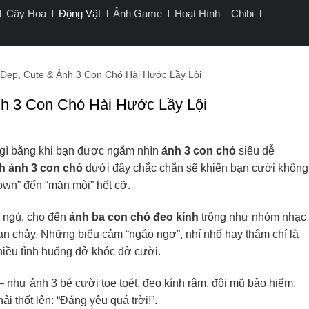
Cây Hoa
Động Vật
Ảnh Game
Hoạt Hình – Chibi
Đẹp, Cute & Ảnh 3 Con Chó Hài Hước Lầy Lội
h 3 Con Chó Hài Hước Lầy Lội
 gì bằng khi bạn được ngắm nhìn
ảnh 3 con chó
siêu dễ
h ảnh 3 con chó
dưới đây chắc chắn sẽ khiến bạn cười không
own” đến “mặn mòi” hết cỡ.
 ngủ, cho đến
ảnh ba con chó đeo kính
trông như nhóm nhạc
tan chảy. Những biểu cảm “ngáo ngơ”, nhí nhố hay thậm chí là
iều tình huống dở khóc dở cười.
– như ảnh 3 bé cười toe toét, đeo kính râm, đội mũ bảo hiểm,
 thốt lên: “Đáng yêu quá trời!”.