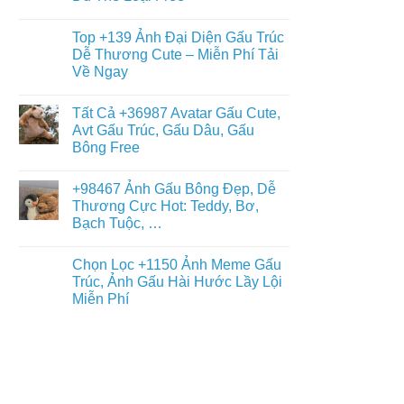
Gấu
+397
Nhất
Tuyết
Không
Ảnh
Ngầu
có
Nền
Top +139 Ảnh Đại Diện Gấu Trúc
&
bình
Gấu
Cute
luận
Dễ Thương Cute – Miễn Phí Tải
Trúc
ở
–
Dễ
Về Ngay
Chiêm
ĐT,
Thương,
Ngưỡng
PC
Ngầu,
Không
+93671
4K
3D
có
Hình
Tất Cả +36987 Avatar Gấu Cute,
–
bình
Nền
Điện
luận
Avt Gấu Trúc, Gấu Dâu, Gấu
Con
ở
Thoại,
Gấu
Bông Free
Top
PC
Đẹp,
+139
Dễ
Không
Ảnh
Thương
có
Đại
+98467 Ảnh Gấu Bông Đẹp, Dễ
Đủ
bình
Diện
Thể
luận
Thương Cực Hot: Teddy, Bơ,
Gấu
ở
Loại
Trúc
Bạch Tuộc, …
Tất
Free
Dễ
Cả
Thương
Không
+36987
Cute
có
Avatar
Chọn Lọc +1150 Ảnh Meme Gấu
–
bình
Gấu
Miễn
luận
Trúc, Ảnh Gấu Hài Hước Lầy Lội
Cute,
ở
Phí
Avt
Miễn Phí
+98467
Tải
Gấu
Ảnh
Về
Trúc,
Không
Gấu
Ngay
Gấu
có
Bông
Dâu,
bình
Đẹp,
Gấu
luận
Dễ
ở
Bông
Thương
Chọn
Free
Cực
Lọc
Hot:
+1150