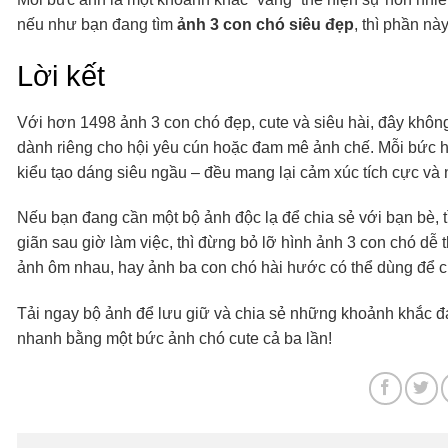
nếu như bạn đang tìm
ảnh 3 con chó siêu đẹp
, thì phần nà
Lời kết
Với hơn 1498 ảnh 3 con chó đẹp, cute và siêu hài, đây khôn
dành riêng cho hội yêu cún hoặc đam mê ảnh chế. Mỗi bức hì
kiểu tạo dáng siêu ngầu – đều mang lại cảm xúc tích cực và 
Nếu bạn đang cần một bộ ảnh độc lạ để chia sẻ với bạn bè, 
giãn sau giờ làm việc, thì đừng bỏ lỡ hình ảnh 3 con chó dễ 
ảnh ôm nhau, hay ảnh ba con chó hài hước có thể dùng để chế
Tải ngay bộ ảnh để lưu giữ và chia sẻ những khoảnh khắc đáng
nhanh bằng một bức ảnh chó cute cả ba lần!