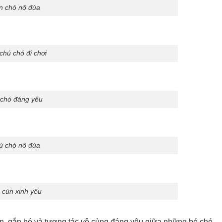
n chó nô đùa
chú chó đi chơi
 chó đáng yêu
ú chó nô đùa
 cún xinh yêu
ên, gắn bó và tương tác vô cùng đáng yêu giữa những bé chó.