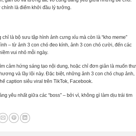
y chính là điểm khởi đầu lý tưởng.
g chỉ là bộ sưu tập hình ảnh cưng xỉu mà còn là “kho meme”
nh – từ ảnh 3 con chó đeo kính, ảnh 3 con chó cười, đến các
niềm vui nhỏ mỗi ngày.
tìm cảm hứng sáng tạo nội dung, hoặc chỉ đơn giản là muốn thư
thương và lầy lội này. Đặc biệt, những ảnh 3 con chó chụp ảnh,
 caption siêu viral trên TikTok, Facebook.
 yêu nhất giữa các “boss” – bởi vì, không gì làm dịu trái tim