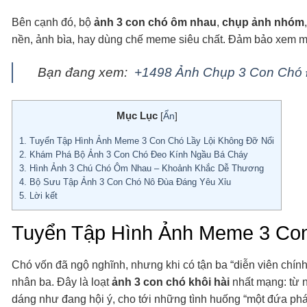
Bên cạnh đó, bộ
ảnh 3 con chó ôm nhau
,
chụp ảnh nhóm
nền, ảnh bìa, hay dùng chế meme siêu chất. Đảm bảo xem mộ
Bạn đang xem:
+1498 Ảnh Chụp 3 Con Chó Đ
Mục Lục
[
Ẩn
]
1.
Tuyển Tập Hình Ảnh Meme 3 Con Chó Lầy Lội Không Đỡ Nổi
2.
Khám Phá Bộ Ảnh 3 Con Chó Đeo Kính Ngầu Bá Cháy
3.
Hình Ảnh 3 Chú Chó Ôm Nhau – Khoảnh Khắc Dễ Thương
4.
Bộ Sưu Tập Ảnh 3 Con Chó Nô Đùa Đáng Yêu Xỉu
5.
Lời kết
Tuyển Tập Hình Ảnh Meme 3 Con
Chó vốn đã ngộ nghĩnh, nhưng khi có tận ba “diễn viên chín
nhân ba. Đây là loạt
ảnh 3 con chó khôi hài
nhất mạng: từ 
dáng như đang hội ý, cho tới những tình huống “một đứa phá 