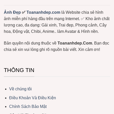
Hước
Lầy
Lội
Miễn
Ảnh Đẹp
✅
Toananhdep.com
là Website chia sẻ hình
Phí
ảnh miễn phí hàng đầu trên mạng Internet. ✅ Kho ảnh chất
lượng cao, đa dạng: Gái xinh, Trai đẹp, Phong cảnh, Cây
hoa, Động vật, Chibi, Anime.. làm Avatar & Hình nền.
Bản quyền nội dung thuộc về
Toananhdep.Com
. Bạn đọc
chia sẻ xin vui lòng ghi rõ nguồn bài viết. Xin cảm ơn!
THÔNG TIN
Về chúng tôi
Điều Khoản Và Điều Kiện
Chính Sách Bảo Mật