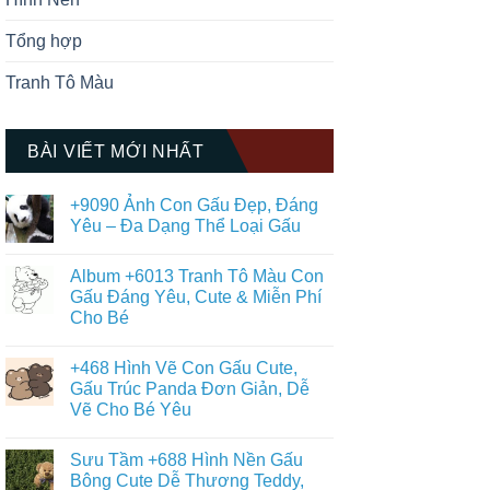
Tổng hợp
Tranh Tô Màu
BÀI VIẾT MỚI NHẤT
+9090 Ảnh Con Gấu Đẹp, Đáng
Yêu – Đa Dạng Thể Loại Gấu
Không
có
Album +6013 Tranh Tô Màu Con
bình
luận
Gấu Đáng Yêu, Cute & Miễn Phí
ở
Cho Bé
+9090
Ảnh
Không
Con
có
Gấu
+468 Hình Vẽ Con Gấu Cute,
bình
Đẹp,
luận
Gấu Trúc Panda Đơn Giản, Dễ
Đáng
ở
Yêu
Vẽ Cho Bé Yêu
Album
–
+6013
Đa
Không
Tranh
Dạng
có
Tô
Sưu Tầm +688 Hình Nền Gấu
Thể
bình
Màu
Loại
luận
Bông Cute Dễ Thương Teddy,
Con
ở
Gấu