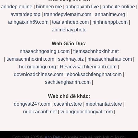
anhdep.online
|
hinhnen.me
|
anhgaixinh.live
|
anhcute.online
|
avatardep.top
|
tranhdepvietnam.com
|
anhanime.org
|
anhgaixinh69.com
|
toananhdep.com
|
hinhnenppt.com
|
animehay.photo
Web Giáo Dục:
nhasachngoaingu.com
|
tiemsachnhoxinh.net
|
tiemsachnhoxinh.com
|
sachhay.biz
|
nhasachhaihau.com
|
hocngoaingu.org
|
Reviewsachtienganh.com
|
downloadchinese.com
|
ebooksachtiengnhat.com
|
sachtienghanrin.com
|
Web chủ đề khác:
dongvat247.com
|
cacanh.store
|
meothantai.store
|
nuoicacanh.net
|
vuongquocdongvat.com
|
Copyright 2025 ©
Ảnh Đẹp
- Website chia sẻ hình ảnh miễn phí