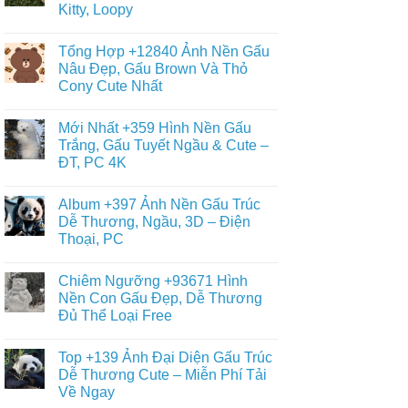
Gấu
Kitty, Loopy
+468
Đáng
Hình
Yêu,
Không
Vẽ
Cute
có
Con
Tổng Hợp +12840 Ảnh Nền Gấu
&
bình
Gấu
Miễn
luận
Nâu Đẹp, Gấu Brown Và Thỏ
Cute,
ở
Phí
Gấu
Cony Cute Nhất
Sưu
Cho
Trúc
Tầm
Bé
Panda
Không
+688
Đơn
có
Hình
Mới Nhất +359 Hình Nền Gấu
Giản,
bình
Nền
Dễ
luận
Trắng, Gấu Tuyết Ngầu & Cute –
Gấu
ở
Vẽ
Bông
ĐT, PC 4K
Tổng
Cho
Cute
Hợp
Bé
Dễ
Không
+12840
Yêu
Thương
có
Ảnh
Album +397 Ảnh Nền Gấu Trúc
Teddy,
bình
Nền
Kitty,
luận
Dễ Thương, Ngầu, 3D – Điện
Gấu
ở
Loopy
Nâu
Thoại, PC
Mới
Đẹp,
Nhất
Gấu
Không
+359
Brown
có
Hình
Chiêm Ngưỡng +93671 Hình
Và
bình
Nền
Thỏ
luận
Nền Con Gấu Đẹp, Dễ Thương
Gấu
ở
Cony
Trắng,
Đủ Thể Loại Free
Album
Cute
Gấu
+397
Nhất
Tuyết
Không
Ảnh
Ngầu
có
Nền
Top +139 Ảnh Đại Diện Gấu Trúc
&
bình
Gấu
Cute
luận
Dễ Thương Cute – Miễn Phí Tải
Trúc
ở
–
Dễ
Về Ngay
Chiêm
ĐT,
Thương,
Ngưỡng
PC