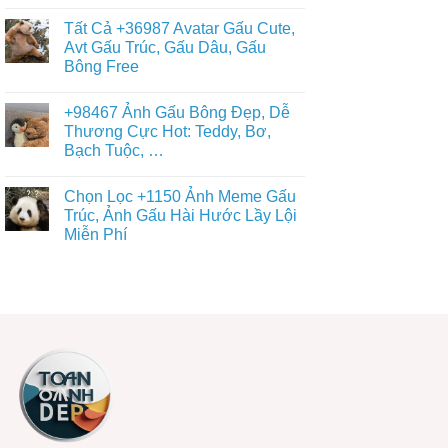
Ngầu,
Không
+93671
4K
3D
có
Hình
Tất Cả +36987 Avatar Gấu Cute,
–
bình
Nền
Điện
luận
Avt Gấu Trúc, Gấu Dâu, Gấu
Con
ở
Thoại,
Gấu
Bông Free
Top
PC
Đẹp,
+139
Dễ
Không
Ảnh
Thương
có
Đại
+98467 Ảnh Gấu Bông Đẹp, Dễ
Đủ
bình
Diện
Thể
luận
Thương Cực Hot: Teddy, Bơ,
Gấu
ở
Loại
Trúc
Bạch Tuộc, …
Tất
Free
Dễ
Cả
Thương
Không
+36987
Cute
có
Avatar
Chọn Lọc +1150 Ảnh Meme Gấu
–
bình
Gấu
Miễn
luận
Trúc, Ảnh Gấu Hài Hước Lầy Lội
Cute,
ở
Phí
Avt
Miễn Phí
+98467
Tải
Gấu
Ảnh
Về
Trúc,
Không
Gấu
Ngay
Gấu
có
Bông
Dâu,
bình
Đẹp,
Gấu
luận
Dễ
ở
Bông
Thương
Chọn
Free
Cực
Lọc
Hot:
+1150
Teddy,
Ảnh
Bơ,
Meme
Bạch
Gấu
Tuộc,
Trúc,
…
Ảnh
Gấu
Hài