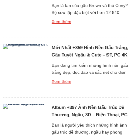
Cute Nhất
Bạn là fan của gấu Brown và thỏ Cony?
Bộ sưu tập đặc biệt với hơn 12.840
hình nền gấu Brown cute, đẹp, sắc nét
Xem thêm
dưới đây chắc chắn sẽ khiến bạn thích
mê! Từ những hình ảnh đơn giản đáng
yêu đến loạt ảnh ngọt ngào của cặp đôi
Mới Nhất +359 Hình Nền Gấu Trắng,
hoạt hình huyền thoại Brown […]
Gấu Tuyết Ngầu & Cute – ĐT, PC 4K
Bạn đang tìm kiếm những hình nền gấu
trắng đẹp, độc đáo và sắc nét cho điện
thoại hoặc máy tính? Bộ sưu tập mới
Xem thêm
nhất gồm hơn 359 ảnh nền gấu trắng,
từ gấu tuyết ngầu đến gấu trắng cute
chắc chắn sẽ khiến bạn hài lòng ngay
Album +397 Ảnh Nền Gấu Trúc Dễ
từ cái nhìn đầu tiên. Tại […]
Thương, Ngầu, 3D – Điện Thoại, PC
Bạn là người yêu thích những hình ảnh
gấu trúc dễ thương, ngầu hay phong