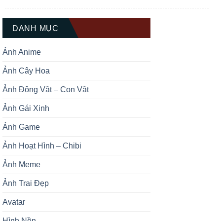
Trúc Dễ Thương Cute chắc chắn sẽ là
kho báu không thể bỏ qua dành cho
bạn. Gấu trúc luôn được biết […]
DANH MỤC
Ảnh Anime
Ảnh Cây Hoa
Ảnh Động Vật – Con Vật
Ảnh Gái Xinh
Ảnh Game
Ảnh Hoạt Hình – Chibi
Ảnh Meme
Ảnh Trai Đẹp
Avatar
Hình Nền