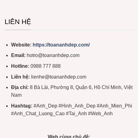
LIÊN HỆ
Website:
https://toananhdep.com/
Email:
hotro@toananhdep.com
Hotline:
0988 777 888
Liên hệ:
lienhe@toananhdep.com
Địa chỉ:
8 Bà Lài, Phường 8, Quận 6, Hồ Chí Minh, Việt
Nam
Hashtag:
#Anh_Dep #Hinh_Anh_Dep #Anh_Mien_Phi
#Anh_Chat_Luong_Cao #Tai_Anh #Web_Anh
Web cùng chủ đề: