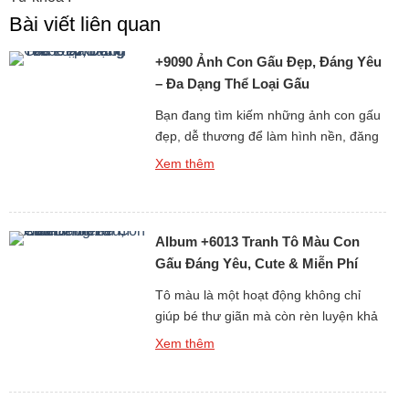
Bài viết liên quan
+9090 Ảnh Con Gấu Đẹp, Đáng Yêu
– Đa Dạng Thể Loại Gấu
Bạn đang tìm kiếm những ảnh con gấu
đẹp, dễ thương để làm hình nền, đăng
story, hoặc chia sẻ với bạn bè? Bộ sưu
Xem thêm
tập hình gấu cực kỳ đáng yêu dưới đây
chắc chắn sẽ khiến bạn không thể rời
mắt! Từ ảnh gấu cute, hình ảnh gấu
Album +6013 Tranh Tô Màu Con
ngầu, đến những ảnh gấu […]
Gấu Đáng Yêu, Cute & Miễn Phí
Cho Bé
Tô màu là một hoạt động không chỉ
giúp bé thư giãn mà còn rèn luyện khả
năng tư duy, sự kiên nhẫn và óc sáng
Xem thêm
tạo. Nếu bạn đang tìm kiếm những
tranh tô màu con gấu đáng yêu, dễ vẽ
và phù hợp với mọi độ tuổi, thì bộ sưu