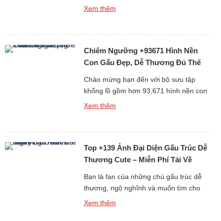
cách 3D sống động? Album +397 ảnh
Xem thêm
nền gấu trúc dành cho điện thoại và
máy tính cá nhân (PC) chắc chắn sẽ
làm bạn hài lòng. Gấu trúc vốn là biểu
Chiêm Ngưỡng +93671 Hình Nền
tượng của sự dễ thương và thân thiện,
[…]
Con Gấu Đẹp, Dễ Thương Đủ Thể
Loại Free
Chào mừng bạn đến với bộ sưu tập
khổng lồ gồm hơn 93,671 hình nền con
gấu đẹp, dễ thương và đa dạng thể loại
Xem thêm
hoàn toàn miễn phí. Gấu luôn là biểu
tượng của sự dễ mến, thân thiện và
bình yên, chính vì thế những hình nền
Top +139 Ảnh Đại Diện Gấu Trúc Dễ
gấu không chỉ làm đẹp cho […]
Thương Cute – Miễn Phí Tải Về
Ngay
Bạn là fan của những chú gấu trúc dễ
thương, ngộ nghĩnh và muốn tìm cho
mình một hình đại diện thật ấn tượng?
Xem thêm
Bộ sưu tập Top +139 Ảnh Đại Diện Gấu