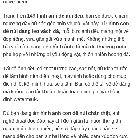
người xem.
Trong hơn 149
hình ảnh dê núi đẹp
, bạn sẽ được chiêm
ngưỡng đầy đủ các góc nhìn về loài vật này. Từ
hình con
dê núi đang leo vách đá,
mỗi bức ảnh đều mang một vẻ
đẹp riêng, vừa gần gũi vừa mạnh mẽ. Không những thế,
bài viết còn mang đến
hình ảnh dê núi dễ thương cute
,
phù hợp với những ai yêu động vật, thiên nhiên hoang dã.
Tất cả ảnh đều có chất lượng cao, sắc nét, đủ kích thước
để làm hình nền điện thoại, máy tính hoặc dùng cho mục
đích thiết kế, minh họa, sưu tầm. Bạn có thể tải về dễ dàng
mà không cần tài khoản, hoàn toàn miễn phí và không
dính watermark.
Dù bạn đang tìm
hình ảnh con dê núi chân thật
, ảnh
nghệ thuật độc đáo hay chỉ đơn giản là muốn thư giãn
ngắm nhìn thiên nhiên, bộ sưu tập này chắc chắn sẽ
mang đến cho bạn sự hài lòng và nhiều cảm xúc tích cực.