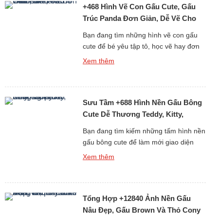
+468 Hình Vẽ Con Gấu Cute, Gấu
tập hơn 6013 […]
Trúc Panda Đơn Giản, Dễ Vẽ Cho
Bé Yêu
Bạn đang tìm những hình vẽ con gấu
cute để bé yêu tập tô, học vẽ hay đơn
giản là làm ảnh trang trí, sticker, sổ tay?
Xem thêm
Bộ sưu tập hơn 468 ảnh vẽ gấu dễ
thương dưới đây sẽ khiến bé nhà bạn
(và cả người lớn) phải thích mê vì độ
Sưu Tầm +688 Hình Nền Gấu Bông
đáng yêu […]
Cute Dễ Thương Teddy, Kitty,
Loopy
Bạn đang tìm kiếm những tấm hình nền
gấu bông cute để làm mới giao diện
điện thoại hay máy tính mỗi ngày? Bộ
Xem thêm
sưu tập đặc biệt gồm hơn 688 hình nền
gấu bông dễ thương dưới đây chắc
chắn sẽ khiến bạn “lụi tim” với loạt thiết
Tổng Hợp +12840 Ảnh Nền Gấu
kế mềm mại, đáng yêu và […]
Nâu Đẹp, Gấu Brown Và Thỏ Cony