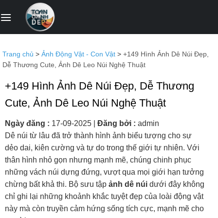
Bỏ
qua
nội
dung
Trang chủ
>
Ảnh Động Vật - Con Vật
>
+149 Hình Ảnh Dê Núi Đẹp,
Dễ Thương Cute, Ảnh Dê Leo Núi Nghệ Thuật
+149 Hình Ảnh Dê Núi Đẹp, Dễ Thương
Cute, Ảnh Dê Leo Núi Nghệ Thuật
Ngày đăng :
17-09-2025
|
Đăng bởi :
admin
Dê núi từ lâu đã trở thành hình ảnh biểu tượng cho sự
dẻo dai, kiên cường và tự do trong thế giới tự nhiên. Với
thân hình nhỏ gọn nhưng mạnh mẽ, chúng chinh phục
những vách núi dựng đứng, vượt qua mọi giới hạn tưởng
chừng bất khả thi. Bộ sưu tập
ảnh dê núi
dưới đây không
chỉ ghi lại những khoảnh khắc tuyệt đẹp của loài động vật
này mà còn truyền cảm hứng sống tích cực, mạnh mẽ cho