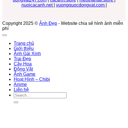
nuoicacanh.net
|
vuongquocdongvat.com
|
Copyright 2025 ©
Ảnh Đẹp
- Website chia sẻ hình ảnh miễn
phí
Trang chủ
Giới thiệu
Ảnh Gái Xinh
Trai Đẹp
Cây Hoa
Động Vật
Ảnh Game
Hoạt Hình – Chibi
Anime
Liên hệ