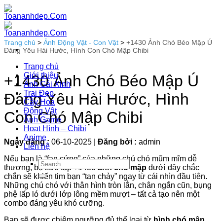
Bỏ
qua
nội
dung
Trang chủ
>
Ảnh Động Vật - Con Vật
>
+1430 Ảnh Chó Béo Mập Ú
Đáng Yêu Hài Hước, Hình Con Chó Mập Chibi
Trang chủ
Giới thiệu
+1430 Ảnh Chó Béo Mập Ú
Ảnh Gái Xinh
Trai Đẹp
Đáng Yêu Hài Hước, Hình
Cây Hoa
Động Vật
Con Chó Mập Chibi
Ảnh Game
Hoạt Hình – Chibi
Anime
Ngày đăng :
06-10-2025
|
Đăng bởi :
admin
Liên hệ
Nếu bạn là “fan cứng” của những chú chó mũm mĩm dễ
thương, bộ sưu tập +1430
ảnh chó mập
dưới đây chắc
chắn sẽ khiến tim bạn “tan chảy” ngay từ cái nhìn đầu tiên.
Những chú chó với thân hình tròn lẳn, chân ngắn cũn, bụng
phệ lấp ló dưới lớp lông mềm mượt – tất cả tạo nên một
combo đáng yêu khó cưỡng.
Bạn sẽ được chiêm ngưỡng đủ thể loại từ
hình chó mập