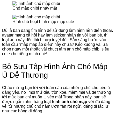
Chó mập chibi nháy mắt
Hình chó hoạt hình mập mạp cute
Dù là bạn đang tìm hình để sử dụng làm hình nền điện thoại,
avatar mạng xã hội hay làm sticker nhắn tin với bạn bè, thì
loạt ảnh này đều thích hợp tuyệt đối. Sẵn sàng bước vào
toàn cầu “mập mạp ảo diệu” này chưa? Kéo xuống và lựa
chọn ngay một (hoặc vài chục) tấm ảnh chó mập chibi siêu
cute cho riêng mình nhé!
Bộ Sưu Tập Hình Ảnh Chó Mập
Ú Dễ Thương
Chào mừng bạn tới với toàn cầu của những chú chó béo ú
đáng yêu, nơi mọi thứ đều tròn xoe, mềm mại và dễ thương
tới mức bạn chỉ muốn… véo má! Trong phần này, bạn sẽ
được ngắm nhìn hàng loạt
hình ảnh chó mập
với đủ dáng
vẻ: từ những chú chó nằm ườn “ăn rồi ngủ”, dáng đi lắc lư
như cục bông di động