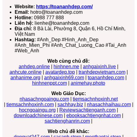
Website:
https://toananhdep.com/
Email:
hotro@toananhdep.com
Hotline:
0988 777 888
Liên hệ:
lienhe@toananhdep.com
Địa chỉ:
8 Bà Lài, Phường 8, Quận 6, Hồ Chí Minh,
Việt Nam
Hashtag:
#Anh_Dep #Hinh_Anh_Dep
#Anh_Mien_Phi #Anh_Chat_Luong_Cao #Tai_Anh
#Web_Anh
Web cùng chủ đề:
anhdep.online
|
hinhnen.me
|
anhgaixinh.live
|
anhcute.online
|
avatardep.top
|
tranhdepvietnam.com
|
anhanime.org
|
anhgaixinh69.com
|
toananhdep.com
|
hinhnenppt.com
|
animehay.photo
Web Giáo Dục:
nhasachngoaingu.com
|
tiemsachnhoxinh.net
|
tiemsachnhoxinh.com
|
sachhay.biz
|
nhasachhaihau.com
|
hocngoaingu.org
|
Reviewsachtienganh.com
|
downloadchinese.com
|
ebooksachtiengnhat.com
|
sachtienghanrin.com
|
Web chủ đề khác:
dongvat247.com
|
cacanh.store
|
meothantai.store
|