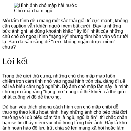
Chó mập ham ngủ
Mỗi tấm hình đều mang một sắc thái giải trí cực mạnh, không
cần caption vẫn khiến người xem bật cười. Đây là những
bức ảnh ghi lại đúng khoảnh khắc “lầy lội” nhất của những
chú chó có ngoại hình “nặng ký” nhưng tâm hồn vẫn vô tư tới
lạ. Bạn đã sẵn sàng để “cười không ngậm được mồm”
chưa?
Lời kết
Trong thế giới thú cưng, những chú chó mập mạp luôn
chiếm trọn cảm tình nhờ vào ngoại hình tròn trịa, dáng đi uể
oải và biểu cảm ngộ nghĩnh. Bộ ảnh chó mập lần này là minh
chứng rõ ràng rằng “bụng mỡ” cũng có thể khiến cả thế giới
phát cuồng vì độ dễ thương.
Dù bạn yêu thích phong cách hình con chó mập chibi dễ
thương theo kiểu hoạt hình, hay những ảnh chó béo thật đời
thường với đủ biểu cảm “ăn là ngủ, ngủ là ăn”, thì chắc chắn
bạn sẽ tìm thấy niềm vui nhỏ trong từng bức ảnh. Đây là kho
ảnh hoàn hảo để lưu trữ, chia sẻ lên mạng xã hội hoặc làm