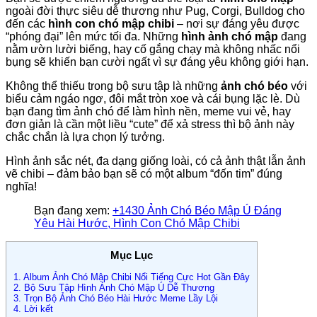
ngoài đời thực siêu dễ thương như Pug, Corgi, Bulldog cho
đến các
hình con chó mập chibi
– nơi sự đáng yêu được
“phóng đại” lên mức tối đa. Những
hình ảnh chó mập
đang
nằm ườn lười biếng, hay cố gắng chạy mà không nhấc nổi
bụng sẽ khiến bạn cười ngất vì sự đáng yêu không giới hạn.
Không thể thiếu trong bộ sưu tập là những
ảnh chó béo
với
biểu cảm ngáo ngơ, đôi mắt tròn xoe và cái bụng lặc lè. Dù
bạn đang tìm ảnh chó để làm hình nền, meme vui vẻ, hay
đơn giản là cần một liều “cute” để xả stress thì bộ ảnh này
chắc chắn là lựa chọn lý tưởng.
Hình ảnh sắc nét, đa dạng giống loài, có cả ảnh thật lẫn ảnh
vẽ chibi – đảm bảo bạn sẽ có một album “đốn tim” đúng
nghĩa!
Bạn đang xem:
+1430 Ảnh Chó Béo Mập Ú Đáng
Yêu Hài Hước, Hình Con Chó Mập Chibi
Mục Lục
1.
Album Ảnh Chó Mập Chibi Nổi Tiếng Cực Hot Gần Đây
2.
Bộ Sưu Tập Hình Ảnh Chó Mập Ú Dễ Thương
3.
Trọn Bộ Ảnh Chó Béo Hài Hước Meme Lầy Lội
4.
Lời kết