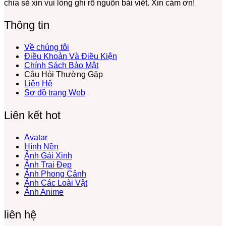
chia sẻ xin vui lòng ghi rõ nguồn bài viết. Xin cảm ơn!
Tuộc,
Hài
…
Hước
Thông tin
Lầy
Lội
Miễn
Về chúng tôi
Phí
Điều Khoản Và Điều Kiện
Chính Sách Bảo Mật
Câu Hỏi Thường Gặp
Liên Hệ
Sơ đồ trang Web
Liên kết hot
Avatar
Hình Nền
Ảnh Gái Xinh
Ảnh Trai Đẹp
Ảnh Phong Cảnh
Ảnh Các Loài Vật
Ảnh Anime
liên hệ