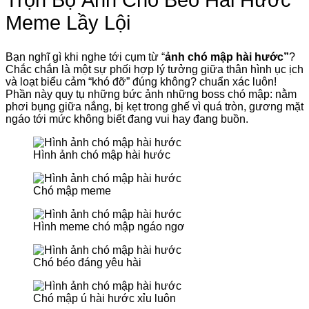
Trọn Bộ Ảnh Chó Béo Hài Hước
Meme Lầy Lội
Bạn nghĩ gì khi nghe tới cụm từ “
ảnh chó mập hài hước”
?
Chắc chắn là một sự phối hợp lý tưởng giữa thân hình ục ịch
và loạt biểu cảm “khó đỡ” đúng không? chuẩn xác luôn!
Phần này quy tụ những bức ảnh những boss chó mập: nằm
phơi bụng giữa nắng, bị kẹt trong ghế vì quá tròn, gương mặt
ngáo tới mức không biết đang vui hay đang buồn.
Hình ảnh chó mập hài hước
Chó mập meme
Hình meme chó mập ngáo ngơ
Chó béo đáng yêu hài
Chó mập ú hài hước xỉu luôn