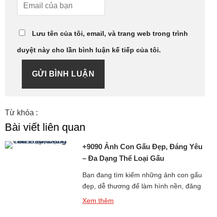
Lưu tên của tôi, email, và trang web trong trình
duyệt này cho lần bình luận kế tiếp của tôi.
GỬI BÌNH LUẬN
Từ khóa :
Bài viết liên quan
+9090 Ảnh Con Gấu Đẹp, Đáng Yêu
– Đa Dạng Thể Loại Gấu
Bạn đang tìm kiếm những ảnh con gấu
đẹp, dễ thương để làm hình nền, đăng
story, hoặc chia sẻ với bạn bè? Bộ sưu
Xem thêm
tập hình gấu cực kỳ đáng yêu dưới đây