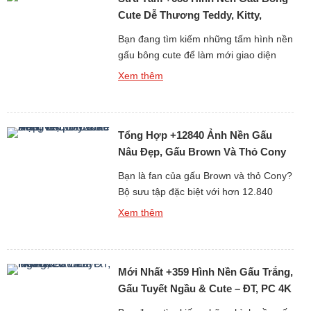
Cute Dễ Thương Teddy, Kitty,
Loopy
Bạn đang tìm kiếm những tấm hình nền
gấu bông cute để làm mới giao diện
điện thoại hay máy tính mỗi ngày? Bộ
Xem thêm
sưu tập đặc biệt gồm hơn 688 hình nền
gấu bông dễ thương dưới đây chắc
chắn sẽ khiến bạn “lụi tim” với loạt thiết
Tổng Hợp +12840 Ảnh Nền Gấu
kế mềm mại, đáng yêu và […]
Nâu Đẹp, Gấu Brown Và Thỏ Cony
Cute Nhất
Bạn là fan của gấu Brown và thỏ Cony?
Bộ sưu tập đặc biệt với hơn 12.840
hình nền gấu Brown cute, đẹp, sắc nét
Xem thêm
dưới đây chắc chắn sẽ khiến bạn thích
mê! Từ những hình ảnh đơn giản đáng
yêu đến loạt ảnh ngọt ngào của cặp đôi
Mới Nhất +359 Hình Nền Gấu Trắng,
hoạt hình huyền thoại Brown […]
Gấu Tuyết Ngầu & Cute – ĐT, PC 4K