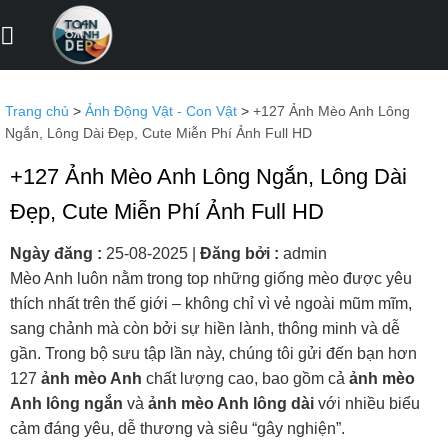
Bỏ
qua
nội
dung
Trang chủ
>
Ảnh Động Vật - Con Vật
>
+127 Ảnh Mèo Anh Lông
Ngắn, Lông Dài Đẹp, Cute Miễn Phí Ảnh Full HD
+127 Ảnh Mèo Anh Lông Ngắn, Lông Dài
Đẹp, Cute Miễn Phí Ảnh Full HD
Ngày đăng :
25-08-2025
|
Đăng bởi :
admin
Mèo Anh luôn nằm trong top những giống mèo được yêu
thích nhất trên thế giới – không chỉ vì vẻ ngoài mũm mĩm,
sang chảnh mà còn bởi sự hiền lành, thông minh và dễ
gần. Trong bộ sưu tập lần này, chúng tôi gửi đến bạn hơn
127
ảnh mèo Anh
chất lượng cao, bao gồm cả
ảnh mèo
Anh lông ngắn
và
ảnh mèo Anh lông dài
với nhiều biểu
cảm đáng yêu, dễ thương và siêu “gây nghiện”.