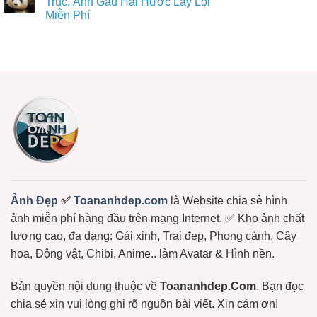
Trúc, Ảnh Gấu Hài Hước Lầy Lội
Cute,
ở
Phí
Avt
Miễn Phí
+98467
Tải
Gấu
Ảnh
Về
Trúc,
Không
Gấu
Ngay
Gấu
có
Bông
Dâu,
bình
Đẹp,
Gấu
luận
Dễ
ở
Bông
Thương
Chọn
Free
Cực
Lọc
Hot:
+1150
Teddy,
Ảnh
Bơ,
Meme
Bạch
Gấu
Tuộc,
Trúc,
…
Ảnh
Gấu
Hài
Hước
Lầy
Lội
Miễn
Ảnh Đẹp
✅
Toananhdep.com
là Website chia sẻ hình
Phí
ảnh miễn phí hàng đầu trên mạng Internet. ✅ Kho ảnh chất
lượng cao, đa dạng: Gái xinh, Trai đẹp, Phong cảnh, Cây
hoa, Động vật, Chibi, Anime.. làm Avatar & Hình nền.
Bản quyền nội dung thuộc về
Toananhdep.Com
. Bạn đọc
chia sẻ xin vui lòng ghi rõ nguồn bài viết. Xin cảm ơn!