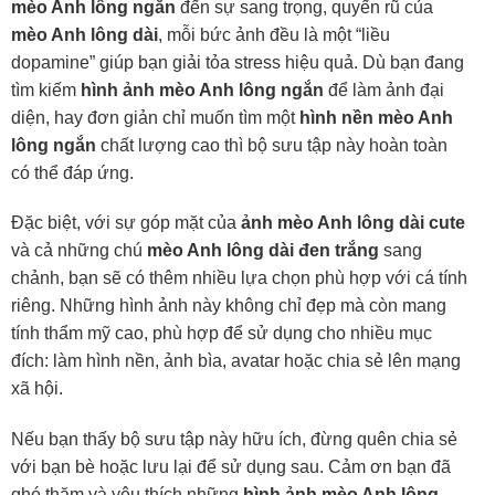
mèo Anh lông ngắn
đến sự sang trọng, quyến rũ của
mèo Anh lông dài
, mỗi bức ảnh đều là một “liều
dopamine” giúp bạn giải tỏa stress hiệu quả. Dù bạn đang
tìm kiếm
hình ảnh mèo Anh lông ngắn
để làm ảnh đại
diện, hay đơn giản chỉ muốn tìm một
hình nền mèo Anh
lông ngắn
chất lượng cao thì bộ sưu tập này hoàn toàn
có thể đáp ứng.
Đặc biệt, với sự góp mặt của
ảnh mèo Anh lông dài cute
và cả những chú
mèo Anh lông dài đen trắng
sang
chảnh, bạn sẽ có thêm nhiều lựa chọn phù hợp với cá tính
riêng. Những hình ảnh này không chỉ đẹp mà còn mang
tính thẩm mỹ cao, phù hợp để sử dụng cho nhiều mục
đích: làm hình nền, ảnh bìa, avatar hoặc chia sẻ lên mạng
xã hội.
Nếu bạn thấy bộ sưu tập này hữu ích, đừng quên chia sẻ
với bạn bè hoặc lưu lại để sử dụng sau. Cảm ơn bạn đã
ghé thăm và yêu thích những
hình ảnh mèo Anh lông