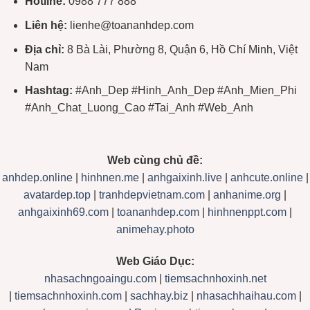
Hotline:
0988 777 888
Liên hệ:
lienhe@toananhdep.com
Địa chỉ:
8 Bà Lài, Phường 8, Quận 6, Hồ Chí Minh, Việt
Nam
Hashtag:
#Anh_Dep #Hinh_Anh_Dep #Anh_Mien_Phi
#Anh_Chat_Luong_Cao #Tai_Anh #Web_Anh
Web cùng chủ đề:
anhdep.online
|
hinhnen.me
|
anhgaixinh.live
|
anhcute.online
|
avatardep.top
|
tranhdepvietnam.com
|
anhanime.org
|
anhgaixinh69.com
|
toananhdep.com
|
hinhnenppt.com
|
animehay.photo
Web Giáo Dục:
nhasachngoaingu.com
|
tiemsachnhoxinh.net
|
tiemsachnhoxinh.com
|
sachhay.biz
|
nhasachhaihau.com
|