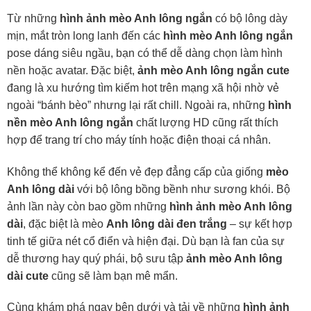
Từ những
hình ảnh mèo Anh lông ngắn
có bộ lông dày
mịn, mắt tròn long lanh đến các
hình mèo Anh lông ngắn
pose dáng siêu ngầu, bạn có thể dễ dàng chọn làm hình
nền hoặc avatar. Đặc biệt,
ảnh mèo Anh lông ngắn cute
đang là xu hướng tìm kiếm hot trên mạng xã hội nhờ vẻ
ngoài “bánh bèo” nhưng lại rất chill. Ngoài ra, những
hình
nền mèo Anh lông ngắn
chất lượng HD cũng rất thích
hợp để trang trí cho máy tính hoặc điện thoại cá nhân.
Không thể không kể đến vẻ đẹp đẳng cấp của giống
mèo
Anh lông dài
với bộ lông bồng bềnh như sương khói. Bộ
ảnh lần này còn bao gồm những
hình ảnh mèo Anh lông
dài
, đặc biệt là mèo
Anh lông dài đen trắng
– sự kết hợp
tinh tế giữa nét cổ điển và hiện đại. Dù bạn là fan của sự
dễ thương hay quý phái, bộ sưu tập
ảnh mèo Anh lông
dài cute
cũng sẽ làm bạn mê mẩn.
Cùng khám phá ngay bên dưới và tải về những
hình ảnh