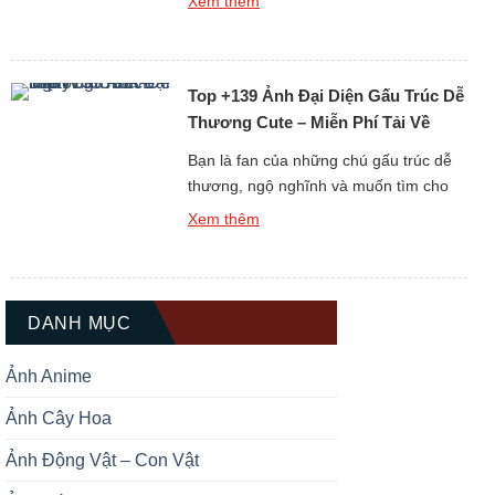
Xem thêm
hoàn toàn miễn phí. Gấu luôn là biểu
tượng của sự dễ mến, thân thiện và
bình yên, chính vì thế những hình nền
Top +139 Ảnh Đại Diện Gấu Trúc Dễ
gấu không chỉ làm đẹp cho […]
Thương Cute – Miễn Phí Tải Về
Ngay
Bạn là fan của những chú gấu trúc dễ
thương, ngộ nghĩnh và muốn tìm cho
mình một hình đại diện thật ấn tượng?
Xem thêm
Bộ sưu tập Top +139 Ảnh Đại Diện Gấu
Trúc Dễ Thương Cute chắc chắn sẽ là
kho báu không thể bỏ qua dành cho
bạn. Gấu trúc luôn được biết […]
DANH MỤC
Ảnh Anime
Ảnh Cây Hoa
Ảnh Động Vật – Con Vật