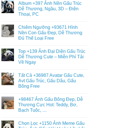
Ảnh
Album +397 Ảnh Nền Gấu Trúc
Teddy,
bình
Nền
Kitty,
luận
Dễ Thương, Ngầu, 3D – Điện
Gấu
ở
Loopy
Nâu
Thoại, PC
Mới
Đẹp,
Nhất
Gấu
Không
+359
Brown
có
Hình
Chiêm Ngưỡng +93671 Hình
Và
bình
Nền
Thỏ
luận
Nền Con Gấu Đẹp, Dễ Thương
Gấu
ở
Cony
Trắng,
Đủ Thể Loại Free
Album
Cute
Gấu
+397
Nhất
Tuyết
Không
Ảnh
Ngầu
có
Nền
Top +139 Ảnh Đại Diện Gấu Trúc
&
bình
Gấu
Cute
luận
Dễ Thương Cute – Miễn Phí Tải
Trúc
ở
–
Dễ
Về Ngay
Chiêm
ĐT,
Thương,
Ngưỡng
PC
Ngầu,
Không
+93671
4K
3D
có
Hình
Tất Cả +36987 Avatar Gấu Cute,
–
bình
Nền
Điện
luận
Avt Gấu Trúc, Gấu Dâu, Gấu
Con
ở
Thoại,
Gấu
Bông Free
Top
PC
Đẹp,
+139
Dễ
Không
Ảnh
Thương
có
Đại
+98467 Ảnh Gấu Bông Đẹp, Dễ
Đủ
bình
Diện
Thể
luận
Thương Cực Hot: Teddy, Bơ,
Gấu
ở
Loại
Trúc
Bạch Tuộc, …
Tất
Free
Dễ
Cả
Thương
Không
+36987
Cute
có
Avatar
Chọn Lọc +1150 Ảnh Meme Gấu
–
bình
Gấu
Miễn
luận