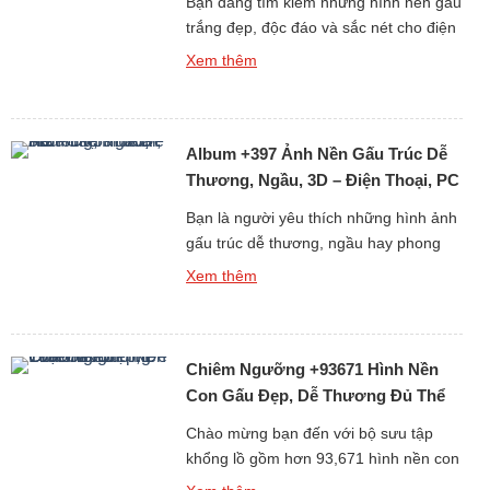
Bạn đang tìm kiếm những hình nền gấu
trắng đẹp, độc đáo và sắc nét cho điện
thoại hoặc máy tính? Bộ sưu tập mới
Xem thêm
nhất gồm hơn 359 ảnh nền gấu trắng,
từ gấu tuyết ngầu đến gấu trắng cute
chắc chắn sẽ khiến bạn hài lòng ngay
Album +397 Ảnh Nền Gấu Trúc Dễ
từ cái nhìn đầu tiên. Tại […]
Thương, Ngầu, 3D – Điện Thoại, PC
Bạn là người yêu thích những hình ảnh
gấu trúc dễ thương, ngầu hay phong
cách 3D sống động? Album +397 ảnh
Xem thêm
nền gấu trúc dành cho điện thoại và
máy tính cá nhân (PC) chắc chắn sẽ
làm bạn hài lòng. Gấu trúc vốn là biểu
Chiêm Ngưỡng +93671 Hình Nền
tượng của sự dễ thương và thân thiện,
[…]
Con Gấu Đẹp, Dễ Thương Đủ Thể
Loại Free
Chào mừng bạn đến với bộ sưu tập
khổng lồ gồm hơn 93,671 hình nền con
gấu đẹp, dễ thương và đa dạng thể loại