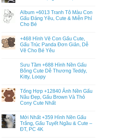
Không
có
Album +6013 Tranh Tô Màu Con
bình
luận
Gấu Đáng Yêu, Cute & Miễn Phí
ở
Cho Bé
+9090
Ảnh
Không
Con
có
Gấu
+468 Hình Vẽ Con Gấu Cute,
bình
Đẹp,
luận
Gấu Trúc Panda Đơn Giản, Dễ
Đáng
ở
Yêu
Vẽ Cho Bé Yêu
Album
–
+6013
Đa
Không
Tranh
Dạng
có
Tô
Sưu Tầm +688 Hình Nền Gấu
Thể
bình
Màu
Loại
luận
Bông Cute Dễ Thương Teddy,
Con
ở
Gấu
Gấu
Kitty, Loopy
+468
Đáng
Hình
Yêu,
Không
Vẽ
Cute
có
Con
Tổng Hợp +12840 Ảnh Nền Gấu
&
bình
Gấu
Miễn
luận
Nâu Đẹp, Gấu Brown Và Thỏ
Cute,
ở
Phí
Gấu
Cony Cute Nhất
Sưu
Cho
Trúc
Tầm
Bé
Panda
Không
+688
Đơn
có
Hình
Mới Nhất +359 Hình Nền Gấu
Giản,
bình
Nền
Dễ
luận
Trắng, Gấu Tuyết Ngầu & Cute –
Gấu
ở
Vẽ
Bông
ĐT, PC 4K
Tổng
Cho
Cute
Hợp
Bé
Dễ
Không
+12840
Yêu
Thương
có