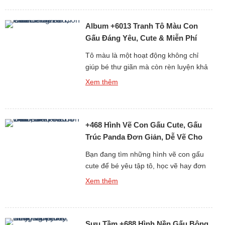
chắc chắn sẽ khiến bạn không thể rời
mắt! Từ ảnh gấu cute, hình ảnh gấu
Album +6013 Tranh Tô Màu Con
ngầu, đến những ảnh gấu […]
Gấu Đáng Yêu, Cute & Miễn Phí
Cho Bé
Tô màu là một hoạt động không chỉ
giúp bé thư giãn mà còn rèn luyện khả
năng tư duy, sự kiên nhẫn và óc sáng
Xem thêm
tạo. Nếu bạn đang tìm kiếm những
tranh tô màu con gấu đáng yêu, dễ vẽ
và phù hợp với mọi độ tuổi, thì bộ sưu
+468 Hình Vẽ Con Gấu Cute, Gấu
tập hơn 6013 […]
Trúc Panda Đơn Giản, Dễ Vẽ Cho
Bé Yêu
Bạn đang tìm những hình vẽ con gấu
cute để bé yêu tập tô, học vẽ hay đơn
giản là làm ảnh trang trí, sticker, sổ tay?
Xem thêm
Bộ sưu tập hơn 468 ảnh vẽ gấu dễ
thương dưới đây sẽ khiến bé nhà bạn
(và cả người lớn) phải thích mê vì độ
Sưu Tầm +688 Hình Nền Gấu Bông
đáng yêu […]