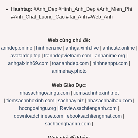
Hashtag:
#Anh_Dep #Hinh_Anh_Dep #Anh_Mien_Phi
#Anh_Chat_Luong_Cao #Tai_Anh #Web_Anh
Web cùng chủ đề:
anhdep.online
|
hinhnen.me
|
anhgaixinh.live
|
anhcute.online
|
avatardep.top
|
tranhdepvietnam.com
|
anhanime.org
|
anhgaixinh69.com
|
toananhdep.com
|
hinhnenppt.com
|
animehay.photo
Web Giáo Dục:
nhasachngoaingu.com
|
tiemsachnhoxinh.net
|
tiemsachnhoxinh.com
|
sachhay.biz
|
nhasachhaihau.com
|
hocngoaingu.org
|
Reviewsachtienganh.com
|
downloadchinese.com
|
ebooksachtiengnhat.com
|
sachtienghanrin.com
|
Web chủ đề khác: