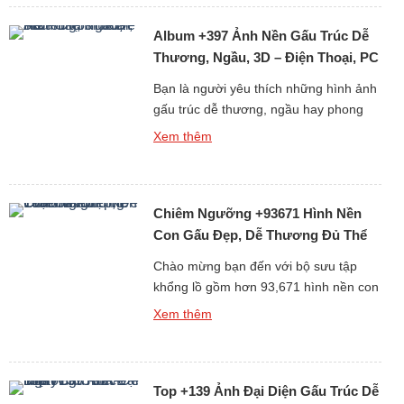
chắc chắn sẽ khiến bạn hài lòng ngay
Album +397 Ảnh Nền Gấu Trúc Dễ
từ cái nhìn đầu tiên. Tại […]
Thương, Ngầu, 3D – Điện Thoại, PC
Bạn là người yêu thích những hình ảnh
gấu trúc dễ thương, ngầu hay phong
cách 3D sống động? Album +397 ảnh
Xem thêm
nền gấu trúc dành cho điện thoại và
máy tính cá nhân (PC) chắc chắn sẽ
làm bạn hài lòng. Gấu trúc vốn là biểu
Chiêm Ngưỡng +93671 Hình Nền
tượng của sự dễ thương và thân thiện,
[…]
Con Gấu Đẹp, Dễ Thương Đủ Thể
Loại Free
Chào mừng bạn đến với bộ sưu tập
khổng lồ gồm hơn 93,671 hình nền con
gấu đẹp, dễ thương và đa dạng thể loại
Xem thêm
hoàn toàn miễn phí. Gấu luôn là biểu
tượng của sự dễ mến, thân thiện và
bình yên, chính vì thế những hình nền
Top +139 Ảnh Đại Diện Gấu Trúc Dễ
gấu không chỉ làm đẹp cho […]