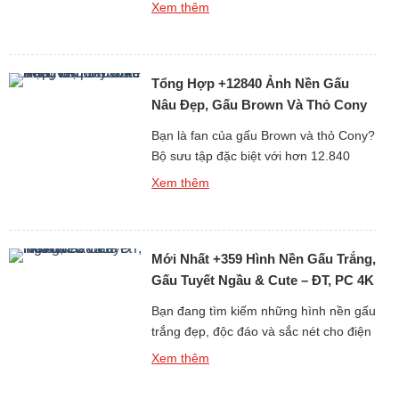
điện thoại hay máy tính mỗi ngày? Bộ
Xem thêm
sưu tập đặc biệt gồm hơn 688 hình nền
gấu bông dễ thương dưới đây chắc
chắn sẽ khiến bạn “lụi tim” với loạt thiết
Tổng Hợp +12840 Ảnh Nền Gấu
kế mềm mại, đáng yêu và […]
Nâu Đẹp, Gấu Brown Và Thỏ Cony
Cute Nhất
Bạn là fan của gấu Brown và thỏ Cony?
Bộ sưu tập đặc biệt với hơn 12.840
hình nền gấu Brown cute, đẹp, sắc nét
Xem thêm
dưới đây chắc chắn sẽ khiến bạn thích
mê! Từ những hình ảnh đơn giản đáng
yêu đến loạt ảnh ngọt ngào của cặp đôi
Mới Nhất +359 Hình Nền Gấu Trắng,
hoạt hình huyền thoại Brown […]
Gấu Tuyết Ngầu & Cute – ĐT, PC 4K
Bạn đang tìm kiếm những hình nền gấu
trắng đẹp, độc đáo và sắc nét cho điện
thoại hoặc máy tính? Bộ sưu tập mới
Xem thêm
nhất gồm hơn 359 ảnh nền gấu trắng,
từ gấu tuyết ngầu đến gấu trắng cute