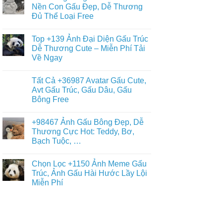
Nền
Thỏ
luận
Nền Con Gấu Đẹp, Dễ Thương
Gấu
ở
Cony
Trắng,
Đủ Thể Loại Free
Album
Cute
Gấu
+397
Nhất
Tuyết
Không
Ảnh
Ngầu
có
Nền
Top +139 Ảnh Đại Diện Gấu Trúc
&
bình
Gấu
Cute
luận
Dễ Thương Cute – Miễn Phí Tải
Trúc
ở
–
Dễ
Về Ngay
Chiêm
ĐT,
Thương,
Ngưỡng
PC
Ngầu,
Không
+93671
4K
3D
có
Hình
Tất Cả +36987 Avatar Gấu Cute,
–
bình
Nền
Điện
luận
Avt Gấu Trúc, Gấu Dâu, Gấu
Con
ở
Thoại,
Gấu
Bông Free
Top
PC
Đẹp,
+139
Dễ
Không
Ảnh
Thương
có
Đại
+98467 Ảnh Gấu Bông Đẹp, Dễ
Đủ
bình
Diện
Thể
luận
Thương Cực Hot: Teddy, Bơ,
Gấu
ở
Loại
Trúc
Bạch Tuộc, …
Tất
Free
Dễ
Cả
Thương
Không
+36987
Cute
có
Avatar
Chọn Lọc +1150 Ảnh Meme Gấu
–
bình
Gấu
Miễn
luận
Trúc, Ảnh Gấu Hài Hước Lầy Lội
Cute,
ở
Phí
Avt
Miễn Phí
+98467
Tải
Gấu
Ảnh
Về
Trúc,
Không
Gấu
Ngay
Gấu
có
Bông
Dâu,
bình
Đẹp,
Gấu
luận
Dễ
ở
Bông
Thương