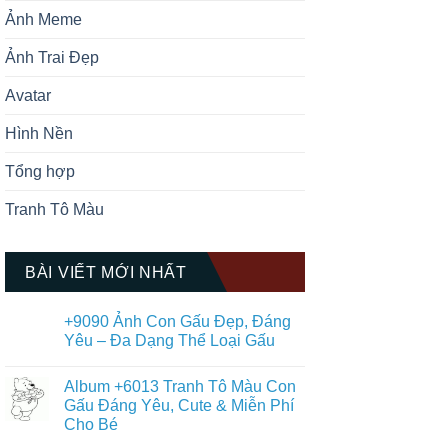
Ảnh Meme
Ảnh Trai Đẹp
Avatar
Hình Nền
Tổng hợp
Tranh Tô Màu
BÀI VIẾT MỚI NHẤT
+9090 Ảnh Con Gấu Đẹp, Đáng
Yêu – Đa Dạng Thể Loại Gấu
Không
có
Album +6013 Tranh Tô Màu Con
bình
luận
Gấu Đáng Yêu, Cute & Miễn Phí
ở
Cho Bé
+9090
Ảnh
Không