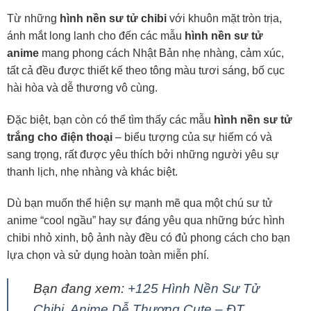
Từ những
hình nền sư tử chibi
với khuôn mặt tròn trịa,
ánh mắt long lanh cho đến các mẫu
hình nền sư tử
anime
mang phong cách Nhật Bản nhẹ nhàng, cảm xúc,
tất cả đều được thiết kế theo tông màu tươi sáng, bố cục
hài hòa và dễ thương vô cùng.
Đặc biệt, bạn còn có thể tìm thấy các mẫu
hình nền sư tử
trắng cho điện thoại
– biểu tượng của sự hiếm có và
sang trọng, rất được yêu thích bởi những người yêu sự
thanh lịch, nhẹ nhàng và khác biệt.
Dù bạn muốn thể hiện sự mạnh mẽ qua một chú sư tử
anime “cool ngầu” hay sự đáng yêu qua những bức hình
chibi nhỏ xinh, bộ ảnh này đều có đủ phong cách cho bạn
lựa chọn và sử dụng hoàn toàn miễn phí.
Bạn đang xem:
+125 Hình Nền Sư Tử
Chibi, Anime Dễ Thương Cute – ĐT,