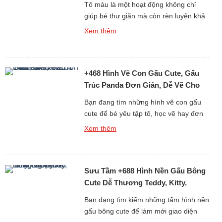
Tô màu là một hoạt động không chỉ
giúp bé thư giãn mà còn rèn luyện khả
năng tư duy, sự kiên nhẫn và óc sáng
Xem thêm
tạo. Nếu bạn đang tìm kiếm những
tranh tô màu con gấu đáng yêu, dễ vẽ
và phù hợp với mọi độ tuổi, thì bộ sưu
+468 Hình Vẽ Con Gấu Cute, Gấu
tập hơn 6013 […]
Trúc Panda Đơn Giản, Dễ Vẽ Cho
Bé Yêu
Bạn đang tìm những hình vẽ con gấu
cute để bé yêu tập tô, học vẽ hay đơn
giản là làm ảnh trang trí, sticker, sổ tay?
Xem thêm
Bộ sưu tập hơn 468 ảnh vẽ gấu dễ
thương dưới đây sẽ khiến bé nhà bạn
(và cả người lớn) phải thích mê vì độ
Sưu Tầm +688 Hình Nền Gấu Bông
đáng yêu […]
Cute Dễ Thương Teddy, Kitty,
Loopy
Bạn đang tìm kiếm những tấm hình nền
gấu bông cute để làm mới giao diện