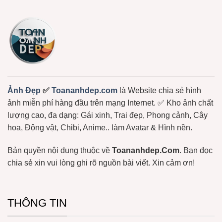
Chọn
Free
Cực
Lọc
Hot:
+1150
Teddy,
Ảnh
Bơ,
Meme
Bạch
Gấu
Tuộc,
Trúc,
…
Ảnh
Gấu
Hài
Hước
Lầy
Lội
Miễn
Ảnh Đẹp
✅
Toananhdep.com
là Website chia sẻ hình
Phí
ảnh miễn phí hàng đầu trên mạng Internet. ✅ Kho ảnh chất
lượng cao, đa dạng: Gái xinh, Trai đẹp, Phong cảnh, Cây
hoa, Động vật, Chibi, Anime.. làm Avatar & Hình nền.
Bản quyền nội dung thuộc về
Toananhdep.Com
. Bạn đọc
chia sẻ xin vui lòng ghi rõ nguồn bài viết. Xin cảm ơn!
THÔNG TIN