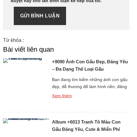
duyệt này cho lần bình luận kế tiếp của tôi.
GỬI BÌNH LUẬN
Từ khóa :
Bài viết liên quan
+9090 Ảnh Con Gấu Đẹp, Đáng Yêu
– Đa Dạng Thể Loại Gấu
Bạn đang tìm kiếm những ảnh con gấu
đẹp, dễ thương để làm hình nền, đăng
story, hoặc chia sẻ với bạn bè? Bộ sưu
Xem thêm
tập hình gấu cực kỳ đáng yêu dưới đây
chắc chắn sẽ khiến bạn không thể rời
mắt! Từ ảnh gấu cute, hình ảnh gấu
Album +6013 Tranh Tô Màu Con
ngầu, đến những ảnh gấu […]
Gấu Đáng Yêu, Cute & Miễn Phí
Cho Bé