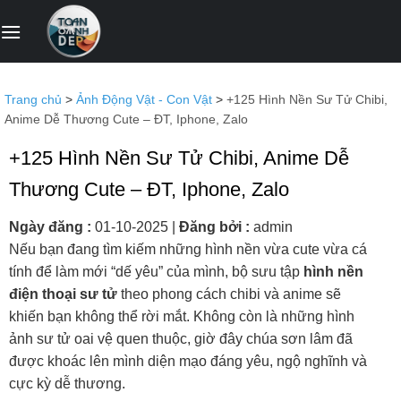
Bỏ
qua
nội
dung
Trang chủ
>
Ảnh Động Vật - Con Vật
>
+125 Hình Nền Sư Tử Chibi,
Anime Dễ Thương Cute – ĐT, Iphone, Zalo
+125 Hình Nền Sư Tử Chibi, Anime Dễ
Thương Cute – ĐT, Iphone, Zalo
Ngày đăng :
01-10-2025
|
Đăng bởi :
admin
Nếu bạn đang tìm kiếm những hình nền vừa cute vừa cá
tính để làm mới “dế yêu” của mình, bộ sưu tập
hình nền
điện thoại sư tử
theo phong cách chibi và anime sẽ
khiến bạn không thể rời mắt. Không còn là những hình
ảnh sư tử oai vệ quen thuộc, giờ đây chúa sơn lâm đã
được khoác lên mình diện mạo đáng yêu, ngộ nghĩnh và
cực kỳ dễ thương.