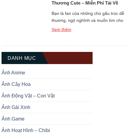
Thương Cute – Miễn Phí Tải Về
Ngay
Bạn là fan của những chú gấu trúc dễ
thương, ngộ nghĩnh và muốn tìm cho
mình một hình đại diện thật ấn tượng?
Xem thêm
Bộ sưu tập Top +139 Ảnh Đại Diện Gấu
Trúc Dễ Thương Cute chắc chắn sẽ là
kho báu không thể bỏ qua dành cho
bạn. Gấu trúc luôn được biết […]
DANH MỤC
Ảnh Anime
Ảnh Cây Hoa
Ảnh Động Vật – Con Vật
Ảnh Gái Xinh
Ảnh Game
Ảnh Hoạt Hình – Chibi