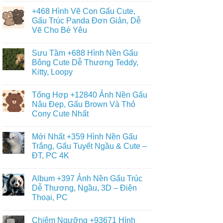
Con
có
Gấu
+468 Hình Vẽ Con Gấu Cute,
bình
Đẹp,
luận
Gấu Trúc Panda Đơn Giản, Dễ
Đáng
ở
Yêu
Vẽ Cho Bé Yêu
Album
–
+6013
Đa
Không
Tranh
Dạng
có
Tô
Sưu Tầm +688 Hình Nền Gấu
Thể
bình
Màu
Loại
luận
Bông Cute Dễ Thương Teddy,
Con
ở
Gấu
Gấu
Kitty, Loopy
+468
Đáng
Hình
Yêu,
Không
Vẽ
Cute
có
Con
Tổng Hợp +12840 Ảnh Nền Gấu
&
bình
Gấu
Miễn
luận
Nâu Đẹp, Gấu Brown Và Thỏ
Cute,
ở
Phí
Gấu
Cony Cute Nhất
Sưu
Cho
Trúc
Tầm
Bé
Panda
Không
+688
Đơn
có
Hình
Mới Nhất +359 Hình Nền Gấu
Giản,
bình
Nền
Dễ
luận
Trắng, Gấu Tuyết Ngầu & Cute –
Gấu
ở
Vẽ
Bông
ĐT, PC 4K
Tổng
Cho
Cute
Hợp
Bé
Dễ
Không
+12840
Yêu
Thương
có
Ảnh
Album +397 Ảnh Nền Gấu Trúc
Teddy,
bình
Nền
Kitty,
luận
Dễ Thương, Ngầu, 3D – Điện
Gấu
ở
Loopy
Nâu
Thoại, PC
Mới
Đẹp,
Nhất
Gấu
Không
+359
Brown
có
Hình
Chiêm Ngưỡng +93671 Hình
Và
bình