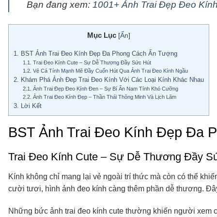
Bạn đang xem:
1001+ Ảnh Trai Đẹp Đeo Kín
Mục Lục
[
Ẩn
]
1.
BST Ảnh Trai Đeo Kính Đẹp Đa Phong Cách Ấn Tượng
1.1.
Trai Đeo Kính Cute – Sự Dễ Thương Đầy Sức Hút
1.2.
Vẻ Cá Tính Mạnh Mẽ Đầy Cuốn Hút Qua Ảnh Trai Đeo Kính Ngầu
2.
Khám Phá Ảnh Đep Trai Đeo Kính Với Các Loại Kính Khác Nhau
2.1.
Ảnh Trai Đẹp Đeo Kính Đen – Sự Bí Ẩn Nam Tính Khó Cưỡng
2.2.
Ảnh Trai Đeo Kính Đẹp – Thần Thái Thông Minh Và Lịch Lãm
3.
Lời Kết
BST Ảnh Trai Đeo Kính Đẹp Đa 
Trai Đeo Kính Cute – Sự Dễ Thương Đầy S
Kính không chỉ mang lại vẻ ngoài trí thức mà còn có thể khi
cười tươi, hình ảnh đeo kính càng thêm phần dễ thương. Đây 
Những bức ảnh trai đeo kính cute thường khiến người xem c