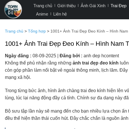
Bỏ
Trang chủ
Giới thiệu
Ảnh Gái Xinh
Trai Đẹp
qua
Anime
Liên hệ
nội
dung
Trang chủ
>
Tổng hợp
>
1001+ Ảnh Trai Đẹp Đeo Kính – Hình Nam
1001+ Ảnh Trai Đẹp Đeo Kính – Hình Nam 
Ngày đăng :
08-09-2025
|
Đăng bởi :
anh dep hcontent
Không thể phủ nhận rằng những
ảnh trai đẹp đeo kính
luôn
còn góp phần làm nổi bật vẻ ngoài thông minh, lịch lãm. Đây
mạng xã hội.
Trong từng bức ảnh, hình ảnh chàng trai đeo kính hiện lên với
lùng, lúc lại năng động đầy cá tính. Chính sự đa dạng này 
Bộ sưu tập lần này sẽ mang đến cho bạn nhiều lựa chọn ấn 
đều thể hiện thần thái cuốn hút. Đây chắc chắn là nguồn ảnh