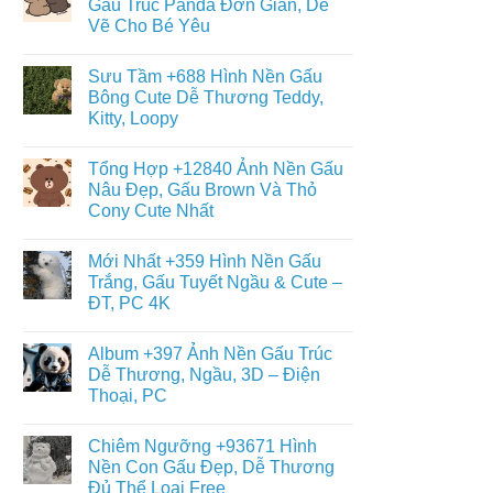
Gấu Trúc Panda Đơn Giản, Dễ
Đáng
ở
Yêu
Vẽ Cho Bé Yêu
Album
–
+6013
Đa
Không
Tranh
Dạng
có
Tô
Sưu Tầm +688 Hình Nền Gấu
Thể
bình
Màu
Loại
luận
Bông Cute Dễ Thương Teddy,
Con
ở
Gấu
Gấu
Kitty, Loopy
+468
Đáng
Hình
Yêu,
Không
Vẽ
Cute
có
Con
Tổng Hợp +12840 Ảnh Nền Gấu
&
bình
Gấu
Miễn
luận
Nâu Đẹp, Gấu Brown Và Thỏ
Cute,
ở
Phí
Gấu
Cony Cute Nhất
Sưu
Cho
Trúc
Tầm
Bé
Panda
Không
+688
Đơn
có
Hình
Mới Nhất +359 Hình Nền Gấu
Giản,
bình
Nền
Dễ
luận
Trắng, Gấu Tuyết Ngầu & Cute –
Gấu
ở
Vẽ
Bông
ĐT, PC 4K
Tổng
Cho
Cute
Hợp
Bé
Dễ
Không
+12840
Yêu
Thương
có
Ảnh
Album +397 Ảnh Nền Gấu Trúc
Teddy,
bình
Nền
Kitty,
luận
Dễ Thương, Ngầu, 3D – Điện
Gấu
ở
Loopy
Nâu
Thoại, PC
Mới
Đẹp,
Nhất
Gấu
Không
+359
Brown
có
Hình
Chiêm Ngưỡng +93671 Hình
Và
bình
Nền
Thỏ
luận
Nền Con Gấu Đẹp, Dễ Thương
Gấu
ở
Cony
Trắng,
Đủ Thể Loại Free
Album
Cute