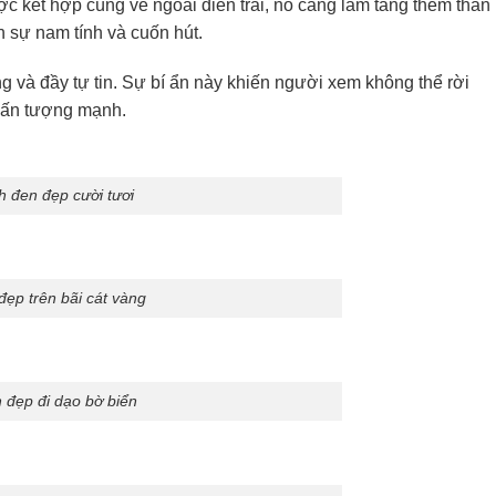
 kết hợp cùng vẻ ngoài điển trai, nó càng làm tăng thêm thần
h sự nam tính và cuốn hút.
g và đầy tự tin. Sự bí ẩn này khiến người xem không thể rời
y ấn tượng mạnh.
h đen đẹp cười tươi
đẹp trên bãi cát vàng
h đẹp đi dạo bờ biển