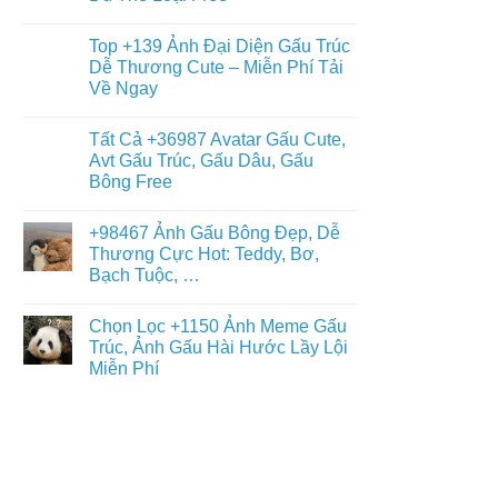
Gấu
+397
Nhất
Tuyết
Không
Ảnh
Ngầu
có
Nền
Top +139 Ảnh Đại Diện Gấu Trúc
&
bình
Gấu
Cute
luận
Dễ Thương Cute – Miễn Phí Tải
Trúc
ở
–
Dễ
Về Ngay
Chiêm
ĐT,
Thương,
Ngưỡng
PC
Ngầu,
Không
+93671
4K
3D
có
Hình
Tất Cả +36987 Avatar Gấu Cute,
–
bình
Nền
Điện
luận
Avt Gấu Trúc, Gấu Dâu, Gấu
Con
ở
Thoại,
Gấu
Bông Free
Top
PC
Đẹp,
+139
Dễ
Không
Ảnh
Thương
có
Đại
+98467 Ảnh Gấu Bông Đẹp, Dễ
Đủ
bình
Diện
Thể
luận
Thương Cực Hot: Teddy, Bơ,
Gấu
ở
Loại
Trúc
Bạch Tuộc, …
Tất
Free
Dễ
Cả
Thương
Không
+36987
Cute
có
Avatar
Chọn Lọc +1150 Ảnh Meme Gấu
–
bình
Gấu
Miễn
luận
Trúc, Ảnh Gấu Hài Hước Lầy Lội
Cute,
ở
Phí
Avt
Miễn Phí
+98467
Tải
Gấu
Ảnh
Về
Trúc,
Không
Gấu
Ngay
Gấu
có
Bông
Dâu,
bình
Đẹp,
Gấu
luận
Dễ
ở
Bông
Thương
Chọn
Free
Cực
Lọc
Hot:
+1150