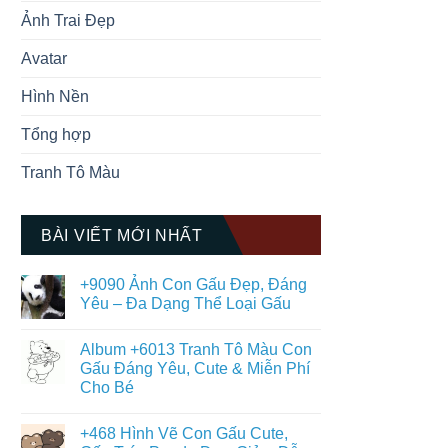
Ảnh Trai Đẹp
Avatar
Hình Nền
Tổng hợp
Tranh Tô Màu
BÀI VIẾT MỚI NHẤT
+9090 Ảnh Con Gấu Đẹp, Đáng
Yêu – Đa Dạng Thể Loại Gấu
Không
có
Album +6013 Tranh Tô Màu Con
bình
luận
Gấu Đáng Yêu, Cute & Miễn Phí
ở
Cho Bé
+9090
Ảnh
Không
Con
có
Gấu
+468 Hình Vẽ Con Gấu Cute,
bình
Đẹp,
luận