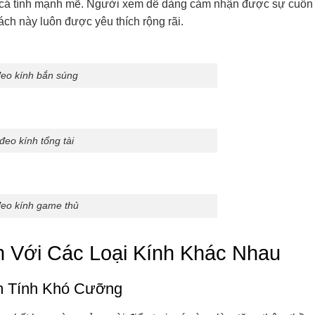
 và cá tính mạnh mẽ. Người xem dễ dàng cảm nhận được sự cuốn
ch này luôn được yêu thích rộng rãi.
đeo kính bắn súng
đeo kính tổng tài
đeo kính game thủ
 Với Các Loại Kính Khác Nhau
m Tính Khó Cưỡng